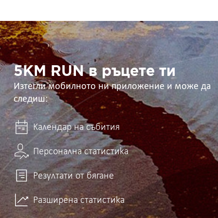
5KM
RUN
в
ръцете
ти
5KM RUN в ръцете ти
Изтегли мобилното ни приложение и може да
следиш:
Календар на събития
Персонална статистика
Резултати от бягане
Разширена статистика