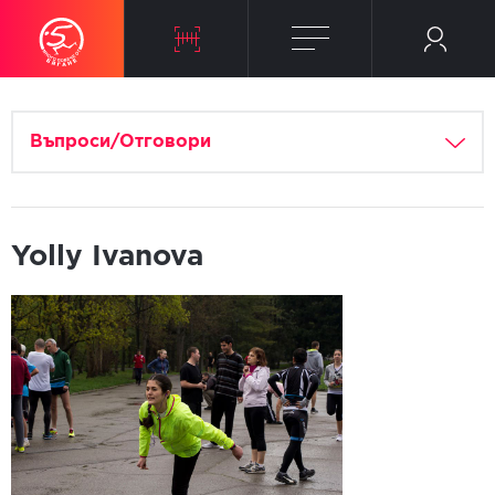
Въпроси/Отговори
Yolly Ivanova