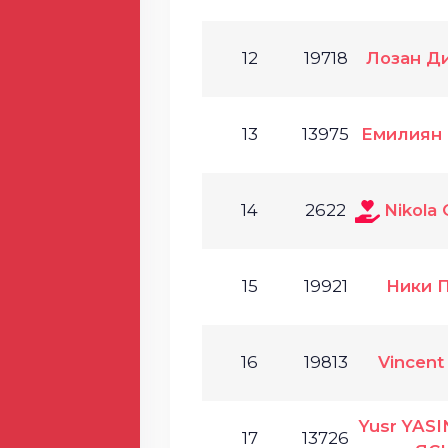
12
19718
Лозан Д
13
13975
Емилиян 
14
2622
Nikola 
15
19921
Ники 
16
19813
Vincent
Yusr YASI
17
13726