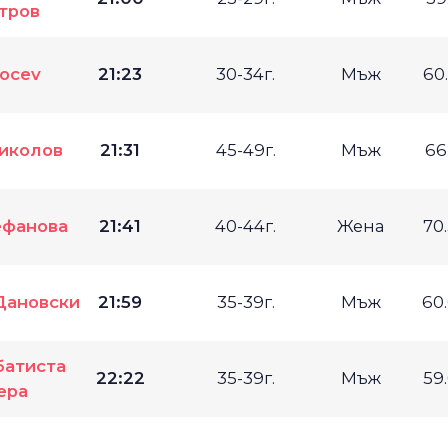
тров
Yocev
21:23
30-34г.
Мъж
60
иколов
21:31
45-49г.
Мъж
66
ефанова
21:41
40-44г.
Жена
70
Дановски
21:59
35-39г.
Мъж
60
атиста
22:22
35-39г.
Мъж
59
ера