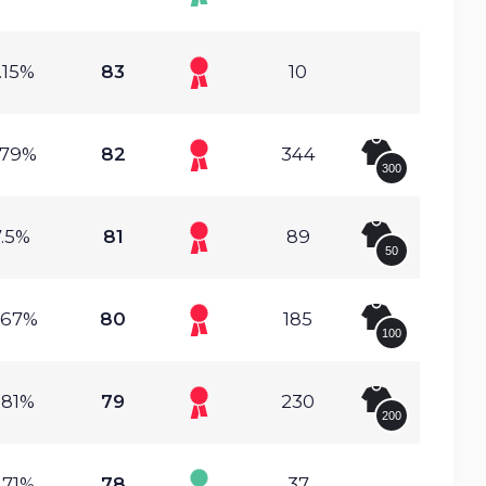
.15%
83
10
.79%
82
344
300
.5%
81
89
50
.67%
80
185
100
.81%
79
230
200
.71%
78
37