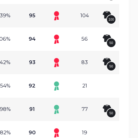
.39%
95
104
100
.06%
94
56
50
.42%
93
83
50
.54%
92
21
.98%
91
77
50
.82%
90
19