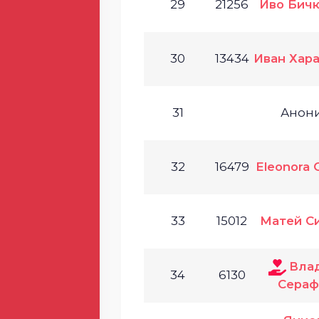
29
21256
Иво Бич
30
13434
Иван Хар
31
Анон
32
16479
Eleonora 
33
15012
Матей С
Вла
34
6130
Сераф