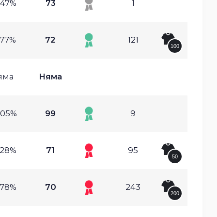
.47%
73
1
.77%
72
121
100
яма
Няма
.05%
99
9
.28%
71
95
50
.78%
70
243
200