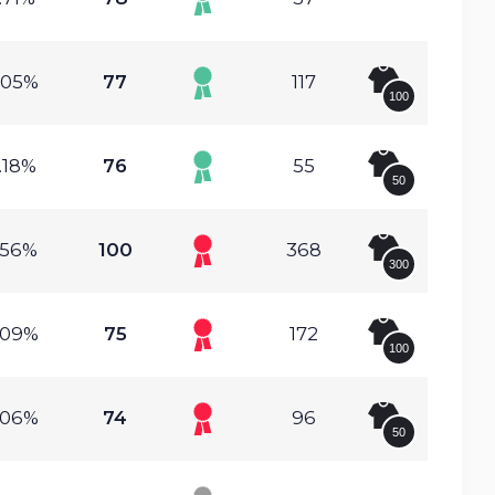
.05%
77
117
100
.18%
76
55
50
.56%
100
368
300
.09%
75
172
100
.06%
74
96
50