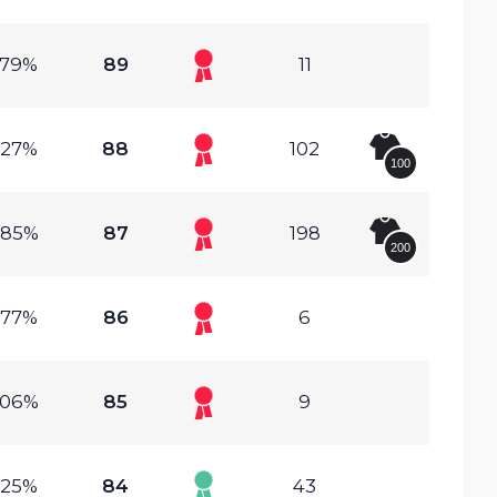
.79%
89
11
.27%
88
102
100
.85%
87
198
200
.77%
86
6
.06%
85
9
.25%
84
43