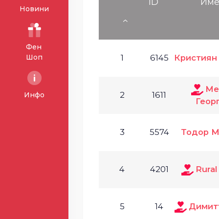
ID
Им
Новини
Фен
Шоп
1
6145
Кристиян
Ме
2
1611
Инфо
Геор
3
5574
Тодор М
4
4201
Rural
5
14
Димит