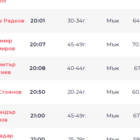
ИН
в Радков
20:01
30-34г.
Мъж
64
имир
20:07
45-49г.
Мъж
70
иров
митър
20:08
40-44г.
Мъж
67
гиев
Стоянов
20:50
20-24г.
Мъж
60
андър
21:00
45-49г.
Мъж
67
ов
вдар
21:00
25-29г.
Мъж
59