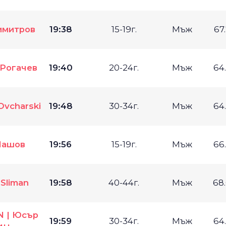
имитров
19:38
15-19г.
Мъж
67
Рогачев
19:40
20-24г.
Мъж
64
Ovcharski
19:48
30-34г.
Мъж
64
Пашов
19:56
15-19г.
Мъж
66
 Sliman
19:58
40-44г.
Мъж
68
N | Юсър
19:59
30-34г.
Мъж
64