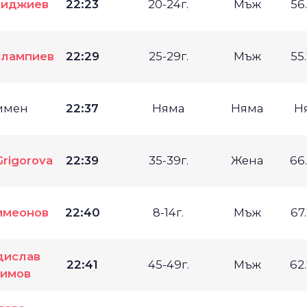
киджиев
22:23
20-24г.
Мъж
56
алампиев
22:29
25-29г.
Мъж
55
имен
22:37
Няма
Няма
Н
Grigorova
22:39
35-39г.
Жена
66
имеонов
22:40
8-14г.
Мъж
67
дислав
22:41
45-49г.
Мъж
62
имов