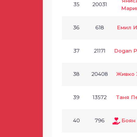
Янис
35
20031
Мари
36
618
Емил И
37
21171
Dogan P
38
20408
Живко 
39
13572
Таня П
40
796
Боян