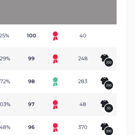
.25%
100
40
.29%
99
248
200
.72%
98
283
200
.03%
97
48
50
.48%
96
370
300