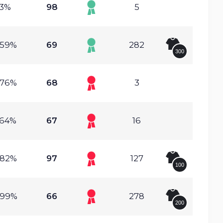
3%
98
5
.59%
69
282
300
.76%
68
3
.64%
67
16
.82%
97
127
100
.99%
66
278
200