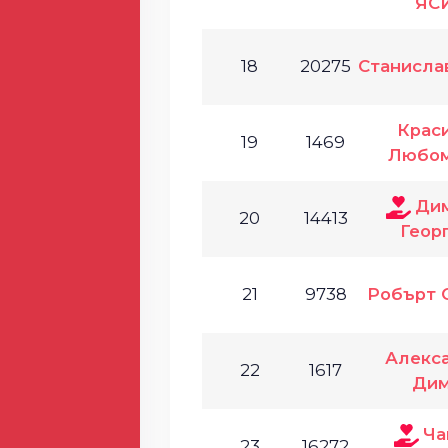
ЯС
18
20275
Станисла
Крас
19
1469
Любом
Ди
20
14413
Геор
21
9738
Робърт 
Алекс
22
1617
Дим
Ча
23
16272