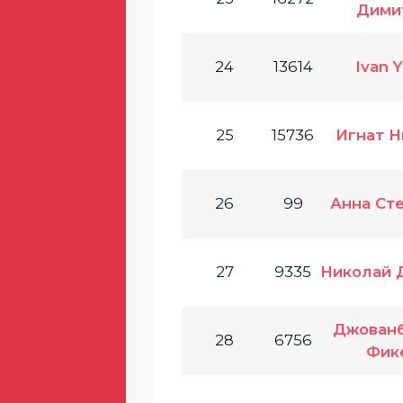
Дими
24
13614
Ivan 
25
15736
Игнат Н
26
99
Анна Ст
27
9335
Николай 
Джованб
28
6756
Фик