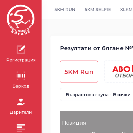
5KM RUN
5KM SELFIE
XLKM
Резултати от бягане №7
Регистрация
5KM Run
Баркод
Дарители
Позиция