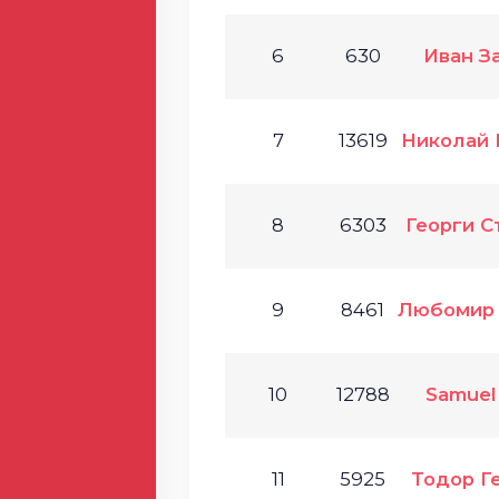
6
630
Иван З
7
13619
Николай 
8
6303
Георги С
9
8461
Любомир 
10
12788
Samuel
11
5925
Тодор Г