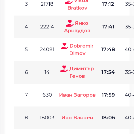
Viktor
3
21718
17:12
35-
Bratkov
Янко
4
22214
17:41
35-
Арнаудов
Dobromir
5
24081
17:48
40-
Dimov
Димитър
6
14
17:54
35-
Генов
7
630
Иван Загоров
17:59
40-
8
18003
Иво Ванчев
18:06
40-