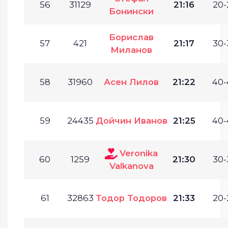
56
31129
21:16
20-
Бонински
Борислав
57
421
21:17
30-
Миланов
58
31960
Асен Лилов
21:22
40-
59
24435
Дойчин Иванов
21:25
40-
Veronika
60
1259
21:30
30-
Valkanova
61
32863
Тодор Тодоров
21:33
20-