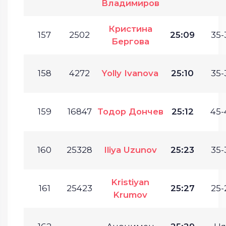
Владимиров
Кристина
157
2502
25:09
35-
Бергова
158
4272
Yolly Ivanova
25:10
35-
159
16847
Тодор Дончев
25:12
45-
160
25328
Iliya Uzunov
25:23
35-
Kristiyan
161
25423
25:27
25-
Krumov