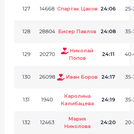
127
14668
Спартак Цаков
24:06
25-
128
28804
Бисер Павлов
24:08
35-
Николай
129
20270
24:11
40-
Попов
130
26098
Иван Боров
24:17
35-
Каролина
131
1940
24:19
35-
Калибацева
Мария
132
12463
24:20
20-
Николова