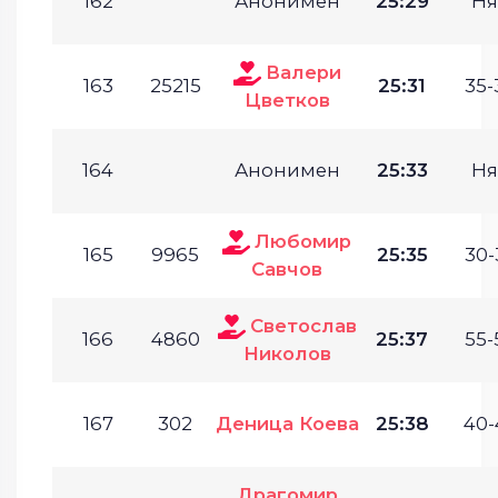
162
Анонимен
25:29
Ня
Валери
163
25215
25:31
35-
Цветков
164
Анонимен
25:33
Ня
Любомир
165
9965
25:35
30-
Савчов
Светослав
166
4860
25:37
55-
Николов
167
302
Деница Коева
25:38
40-
Драгомир