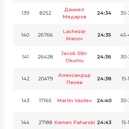
Даниел
139
8252
24:34
35-
Медаров
Lachezar
140
26766
24:35
45-
Manov
Jacob Sibi-
141
26428
24:36
30-
Okumu
Александър
142
20479
24:38
15-
Пенев
143
17165
Martin Vasilev
24:40
30-
144
27188
Kamen Paharski
24:43
15-