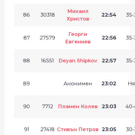
Михаил
86
30318
22:54
35-
Христов
Георги
87
27579
22:56
35-
Евгениев
88
16551
Deyan Shipkov
22:57
35-
89
Анонимен
23:02
Ня
90
7712
Пламен Колев
23:03
40-
91
27418
Стивън Петров
23:05
30-