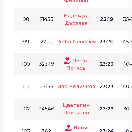
Филипов
Надежда
98
21435
23:19
35-
Дързева
99
27112
Petko Georgiev
23:20
45-
Петко
100
32349
23:23
40-
Петков
101
27155
Иво Величков
23:23
40-
Цветелин
102
24546
23:23
30-
Цветанов
Илия
103
362
23:24
40-