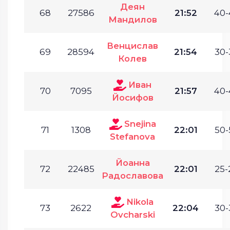
Деян
68
27586
21:52
40-
Мандилов
Венцислав
69
28594
21:54
30-
Колев
Иван
70
7095
21:57
40-
Йосифов
Snejina
71
1308
22:01
50-
Stefanova
Йоанна
72
22485
22:01
25-
Радославова
Nikola
73
2622
22:04
30-
Ovcharski