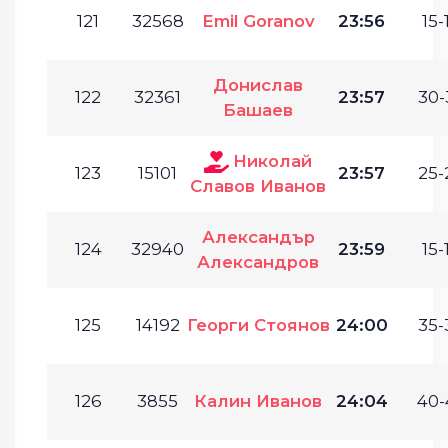
121
32568
Emil Goranov
23:56
15-
Донислав
122
32361
23:57
30-
Башаев
Николай
123
15101
23:57
25-
Славов Иванов
Александър
124
32940
23:59
15-
Александров
125
14192
Георги Стоянов
24:00
35-
126
3855
Калин Иванов
24:04
40-