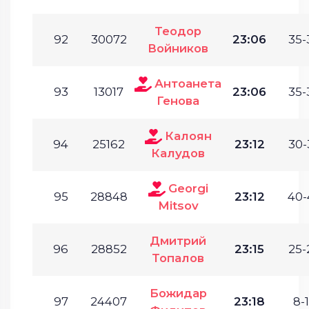
Теодор
92
30072
23:06
35-
Войников
Антоанета
93
13017
23:06
35-
Генова
Калоян
94
25162
23:12
30-
Калудов
Georgi
95
28848
23:12
40-
Mitsov
Дмитрий
96
28852
23:15
25-
Топалов
Божидар
97
24407
23:18
8-1