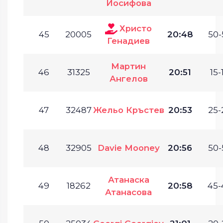
Йосифова
Христо
45
20005
20:48
50-
Генадиев
Мартин
46
31325
20:51
15-
Ангелов
47
32487
Жельо Кръстев
20:53
25-
48
32905
Davie Mooney
20:56
50-
Атанаска
49
18262
20:58
45-
Атанасова