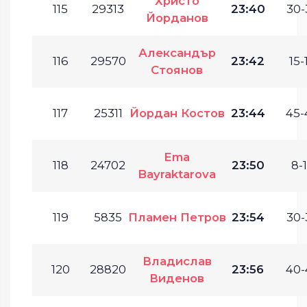
Христо
115
29313
23:40
30-
Йорданов
Александър
116
29570
23:42
15-
Стоянов
117
25311
Йордан Костов
23:44
45-
Ema
118
24702
23:50
8-1
Bayraktarova
119
5835
Пламен Петров
23:54
30-
Владислав
120
28820
23:56
40-
Виденов