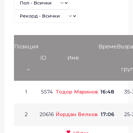
Позиция
Време
Възра
ID
Име
гру
1
5574
Тодор Маринов
16:48
35-
2
20616
Йордан Велков
17:06
25-