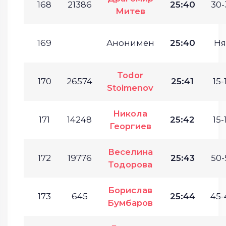
168
21386
25:40
30-
Митев
169
Анонимен
25:40
Ня
Todor
170
26574
25:41
15-
Stoimenov
Никола
171
14248
25:42
15-
Георгиев
Веселина
172
19776
25:43
50-
Тодорова
Борислав
173
645
25:44
45-
Бумбаров