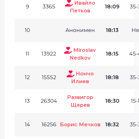
Ивайло
9
3365
18:09
35-
Петков
10
Анонимен
18:13
Ня
Miroslav
11
13922
18:15
45-
Nedkov
Нончо
12
15552
18:18
35-
Илиев
Развигор
13
26304
18:30
15-
Щерев
14
16256
Борис Мечков
18:32
35-