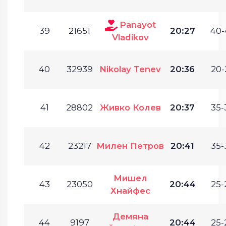
Panayot
39
21651
20:27
40-
Vladikov
40
32939
Nikolay Tenev
20:36
20-
41
28802
Живко Колев
20:37
35-
42
23217
Милен Петров
20:41
35-
Мишел
43
23050
20:44
25-
Хнайфес
Демяна
44
9197
20:44
25-