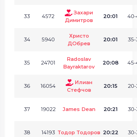
Захари
33
4572
20:01
40-
Димитров
Христо
34
5940
20:01
35-
ДОбрев
Radoslav
35
24701
20:08
45-
Bayraktarov
Илиан
36
16054
20:15
20-
Стефчов
37
19022
James Dean
20:21
30-
38
14193
Тодор Тодоров
20:22
30-