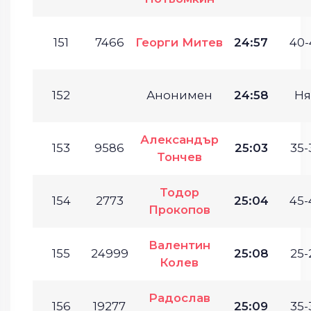
151
7466
Георги Митев
24:57
40-
152
Анонимен
24:58
Ня
Александър
153
9586
25:03
35-
Тончев
Тодор
154
2773
25:04
45-
Прокопов
Валентин
155
24999
25:08
25-
Колев
Радослав
156
19277
25:09
35-