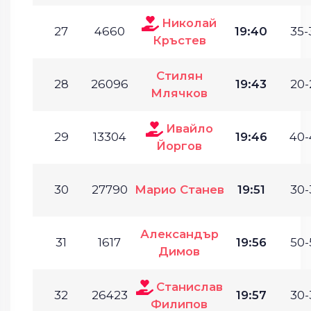
Николай
27
4660
19:40
35-
Кръстев
Стилян
28
26096
19:43
20-
Млячков
Ивайло
29
13304
19:46
40-
Йоргов
30
27790
Марио Станев
19:51
30-
Александър
31
1617
19:56
50-
Димов
Станислав
32
26423
19:57
30-
Филипов