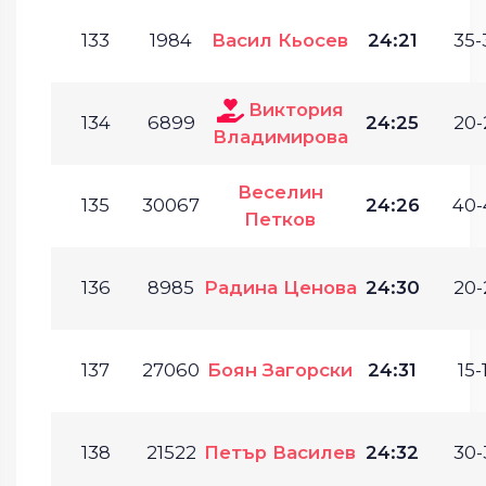
133
1984
Васил Кьосев
24:21
35-
Виктория
134
6899
24:25
20-
Владимирова
Веселин
135
30067
24:26
40-
Петков
136
8985
Радина Ценова
24:30
20-
137
27060
Боян Загорски
24:31
15-
138
21522
Петър Василев
24:32
30-