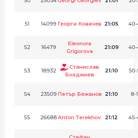
50
25034
Georgi Georgiev
21:01
20-
51
14099
Георги Ковачев
21:05
40-
Eleonora
52
16479
21:09
40-
Grigorova
Станислав
53
18932
21:10
50-
Бояджиев
54
23509
Петър Бежанов
21:10
8-1
55
26688
Anton Terekhov
21:12
45-
Стефан