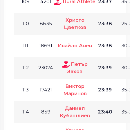
109
4201
Rural Athlete
23:37
35-
Христо
110
8635
23:38
25-
Цветков
111
18691
Ивайло Анев
23:38
30-
Петър
112
23074
23:39
30-
Захов
Виктор
113
17421
23:39
35-
Маринов
Даниел
114
859
23:40
35-
Кубашлиев