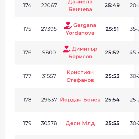
Даниела
174
22067
25:49
20-
Бенчева
Gergana
175
27395
25:51
35-
Yordanova
Димитър
176
9800
25:52
45-
Борисов
Кристиян
177
31557
25:53
30-
Стефанов
178
29637
Йордан Бонев
25:54
25-
179
30578
Деян Млд
25:55
30-