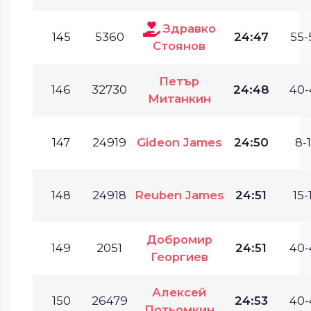
Здравко
145
5360
24:47
55-
Стоянов
Петър
146
32730
24:48
40-
Митанкин
147
24919
Gideon James
24:50
8-1
148
24918
Reuben James
24:51
15-
Добромир
149
2051
24:51
40-
Георгиев
Алексей
150
26479
24:53
40-
Потьомкин