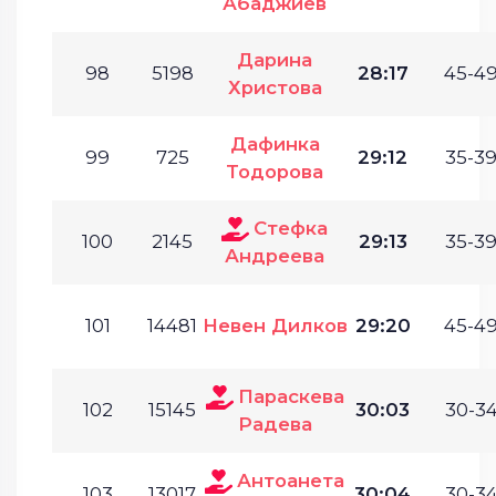
Абаджиев
Дарина
98
5198
28:17
45-49
Христова
Дафинка
99
725
29:12
35-39
Тодорова
Стефка
100
2145
29:13
35-39
Андреева
101
14481
Невен Дилков
29:20
45-49
Параскева
102
15145
30:03
30-34
Радева
Антоанета
103
13017
30:04
30-34