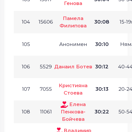
Генова
Памела
104
15606
30:08
15-19
Филипова
105
Анонимен
30:10
Ням
106
5529
Данаил Ботев
30:12
40-44
Кристияна
107
7055
30:13
20-24
Стоева
Елена
108
11061
Пенкова-
30:22
50-54
Бойчева
Владимир