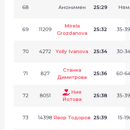
68
Анонимен
25:29
Ням
Mirela
69
11209
25:32
35-39
Grozdanova
70
4272
Yolly Ivanova
25:34
30-34
Станка
71
827
25:36
60-64
Димитрова
Ния
72
8051
25:38
35-39
Йотова
73
14398
Явор Тодоров
25:39
15-19