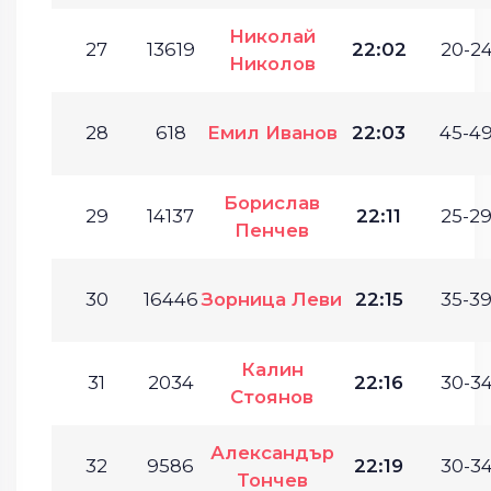
Николай
27
13619
22:02
20-24
Николов
28
618
Емил Иванов
22:03
45-49
Борислав
29
14137
22:11
25-29
Пенчев
30
16446
Зорница Леви
22:15
35-39
Калин
31
2034
22:16
30-34
Стоянов
Александър
32
9586
22:19
30-34
Тончев