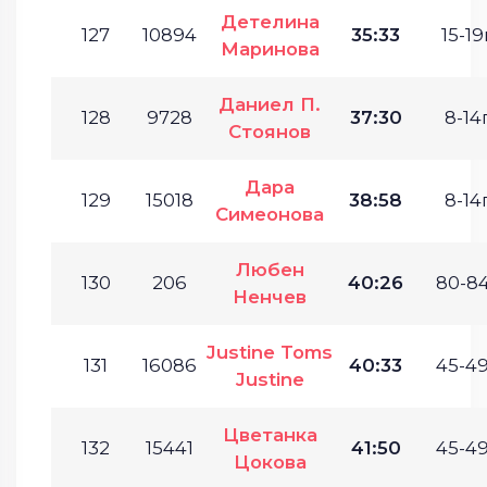
Детелина
127
10894
35:33
15-19
Маринова
Даниел П.
128
9728
37:30
8-14г
Стоянов
Дара
129
15018
38:58
8-14г
Симеонова
Любен
130
206
40:26
80-84
Ненчев
Justine Toms
131
16086
40:33
45-49
Justine
Цветанка
132
15441
41:50
45-49
Цокова