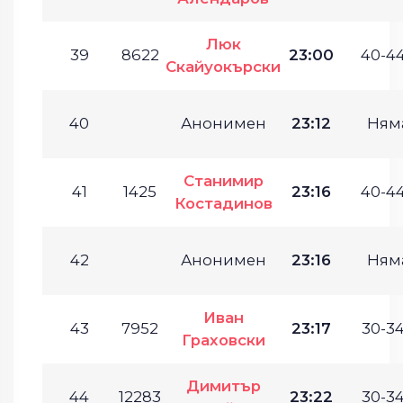
Люк
39
8622
23:00
40-44
Скайуокърски
40
Анонимен
23:12
Ням
Станимир
41
1425
23:16
40-44
Костадинов
42
Анонимен
23:16
Ням
Иван
43
7952
23:17
30-34
Граховски
Димитър
44
12283
23:22
30-34