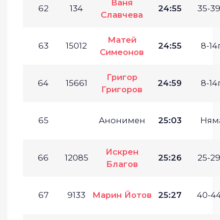
Ваня
62
134
24:55
35-39
Славчева
Матей
63
15012
24:55
8-14г
Симеонов
Григор
64
15661
24:59
8-14г
Григоров
65
Анонимен
25:03
Ням
Искрен
66
12085
25:26
25-29
Благов
67
9133
Марин Йотов
25:27
40-44