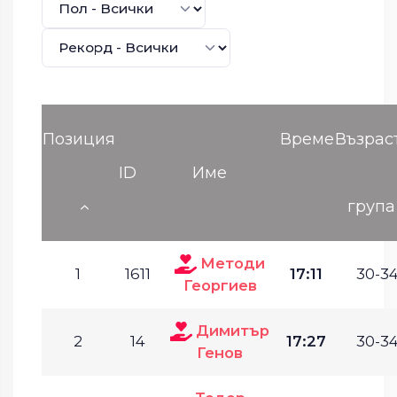
Позиция
Време
Възрас
ID
Име
група
Методи
1
1611
17:11
30-34
Георгиев
Димитър
2
14
17:27
30-34
Генов