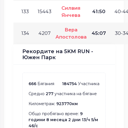
Силвия
133
15443
41:50
40-44
Янчева
Вера
134
4207
45:07
30-34
Апостолова
Рекордите на 5KM RUN -
Южен Парк
666
Бягания
184754
Участника
Средно
277
участника на бягане
Километраж:
923770км
Общо пробягано време:
9
години 8 месеца 2 дни 13/ч 5/м
46/с