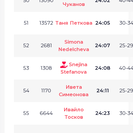
50
13090
24:02
40-44
Чуканов
51
13572
Таня Петкова
24:05
30-34
Simona
52
2681
24:07
25-29
Nedelcheva
Snejina
53
1308
24:08
40-44
Stefanova
Ивета
54
1170
24:11
25-29
Симеонова
Ивайло
55
6644
24:23
30-34
Тосков