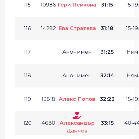
115
10986
Гери Пейкова
31:15
15-19
116
14282
Ева Стратева
31:18
15-19
117
Анонимен
31:25
Ням
118
Анонимен
32:14
Ням
119
13818
Алекс Попов
32:23
15-19
120
4680
Александър
33:15
40-44
Данчев