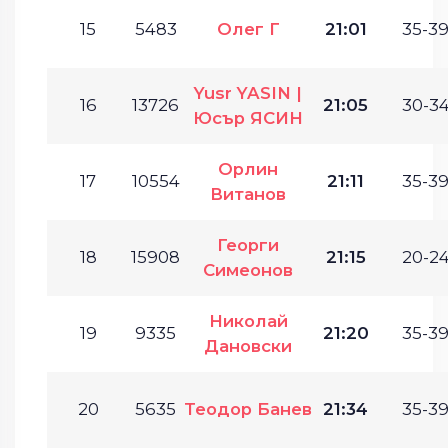
15
5483
Олег Г
21:01
35-39
Yusr YASIN |
16
13726
21:05
30-34
Юсър ЯСИН
Орлин
17
10554
21:11
35-39
Витанов
Георги
18
15908
21:15
20-24
Симеонов
Николай
19
9335
21:20
35-39
Дановски
20
5635
Теодор Банев
21:34
35-39