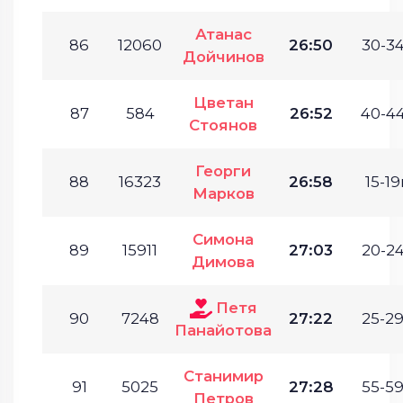
Атанас
86
12060
26:50
30-34
Дойчинов
Цветан
87
584
26:52
40-44
Стоянов
Георги
88
16323
26:58
15-19
Марков
Симона
89
15911
27:03
20-24
Димова
Петя
90
7248
27:22
25-29
Панайотова
Станимир
91
5025
27:28
55-59
Петров