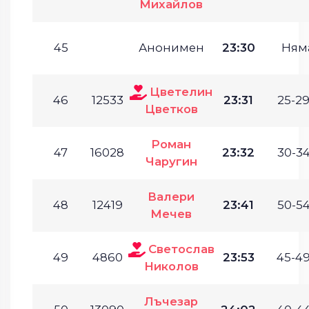
Михайлов
45
Анонимен
23:30
Ням
Цветелин
46
12533
23:31
25-29
Цветков
Роман
47
16028
23:32
30-34
Чаругин
Валери
48
12419
23:41
50-54
Мечев
Светослав
49
4860
23:53
45-49
Николов
Лъчезар