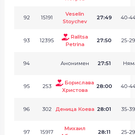
Veselin
92
15191
27:49
40-44
Stoychev
Ralitsa
93
12395
27:50
25-29
Petrina
94
Анонимен
27:51
Ням
Борислава
95
253
28:00
40-44
Христова
96
302
Деница Коева
28:01
35-39
Михаил
97
15917
28:11
25-29