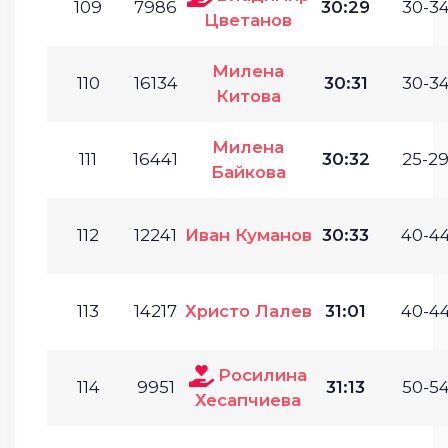
109
7986
30:29
30-34
Цветанов
Милена
110
16134
30:31
30-34
Китова
Милена
111
16441
30:32
25-29
Байкова
112
12241
Иван Куманов
30:33
40-44
113
14217
Христо Лалев
31:01
40-44
Росилина
114
9951
31:13
50-54
Хесапчиева