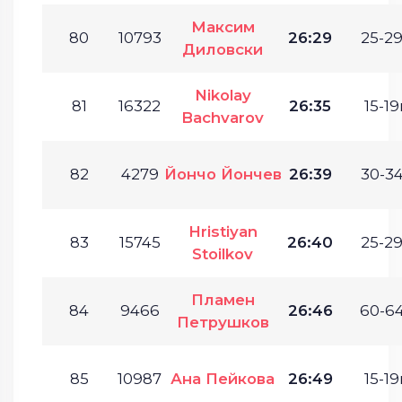
Максим
80
10793
26:29
25-29
Диловски
Nikolay
81
16322
26:35
15-19
Bachvarov
82
4279
Йончо Йончев
26:39
30-34
Hristiyan
83
15745
26:40
25-29
Stoilkov
Пламен
84
9466
26:46
60-64
Петрушков
85
10987
Ана Пейкова
26:49
15-19