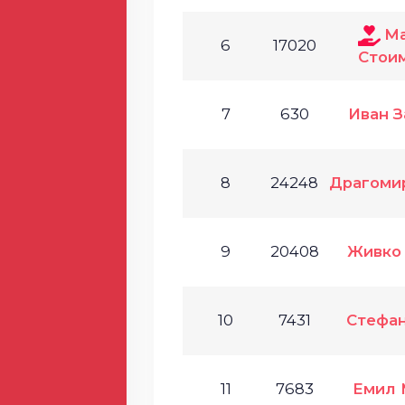
М
6
17020
Стои
7
630
Иван З
8
24248
Драгоми
9
20408
Живко
10
7431
Стефан
11
7683
Емил 