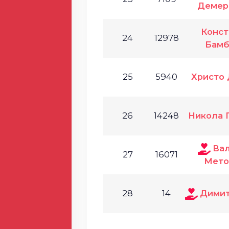
Демер
Конст
24
12978
Бамб
25
5940
Христо
26
14248
Никола 
Ва
27
16071
Мето
28
14
Димит