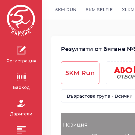
5KM RUN
5KM SELFIE
XLKM
Резултати от бягане №5
Регистрация
5KM Run
Баркод
Дарители
Позиция