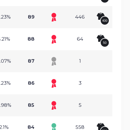
.23%
89
446
400
.21%
88
64
50
.07%
87
1
.23%
86
3
.98%
85
5
2.1%
84
558