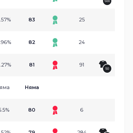
500
.57%
83
25
.96%
82
24
.27%
81
91
50
яма
Няма
5.5%
80
6
.52%
79
284