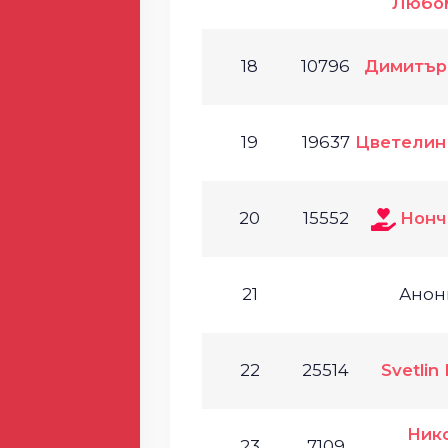
Любо
18
10796
Димитър
19
19637
Цветелин
20
15552
Нонч
21
Анон
22
25514
Svetlin
Ник
23
7109