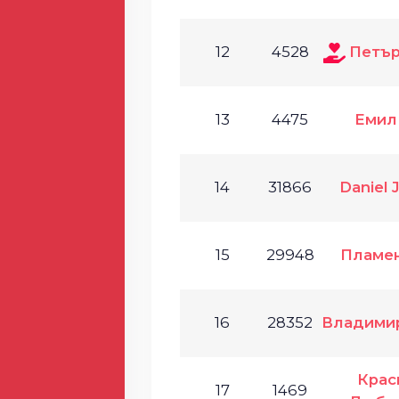
12
4528
Петър
13
4475
Емил
14
31866
Daniel 
15
29948
Пламен
16
28352
Владими
Крас
17
1469