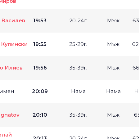
миров
 Василев
19:53
20-24г.
Мъж
63
 Кулински
19:55
25-29г.
Мъж
62
о Илиев
19:56
35-39г.
Мъж
66
имен
20:09
Няма
Няма
Н
 Ignatov
20:10
35-39г.
Мъж
6
олай
20:13
20-24г.
Мъж
62