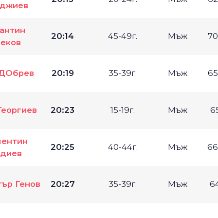
джиев
антин
20:14
45-49г.
Мъж
70
еков
 ДОбрев
20:19
35-39г.
Мъж
65
Георгиев
20:23
15-19г.
Мъж
6
лентин
20:25
40-44г.
Мъж
66
диев
ър Генов
20:27
35-39г.
Мъж
6