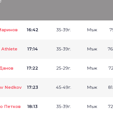
е
Маринов
16:42
35-39г.
Мъж
7
 Athlete
17:14
35-39г.
Мъж
76
Данов
17:22
25-29г.
Мъж
72
av Nedkov
17:23
45-49г.
Мъж
81
о Петков
18:13
35-39г.
Мъж
72