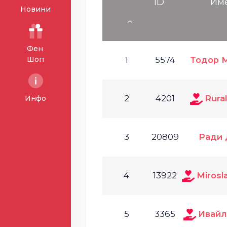
ID
Им
Новини
Фен
Шоп
1
5574
Тодор 
2
4201
Rural
Инфо
3
20809
Ради 
4
13922
Mirosl
5
3365
Ивайл