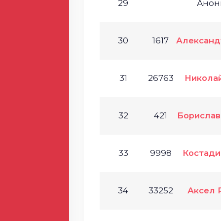
29
Анон
30
1617
Александ
31
26763
Никола
32
421
Борислав
33
9998
Костади
34
33252
Аксел 