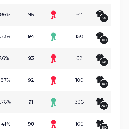
.86%
95
67
50
.73%
94
150
100
7.6%
93
62
50
.87%
92
180
100
.76%
91
336
300
.41%
90
166
100