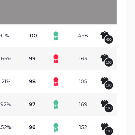
9.1%
100
498
400
.65%
99
183
100
.21%
98
105
100
.92%
97
169
100
.52%
96
152
100