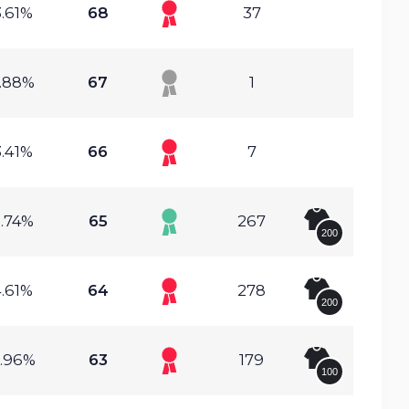
.61%
68
37
.88%
67
1
.41%
66
7
.74%
65
267
200
.61%
64
278
200
.96%
63
179
100