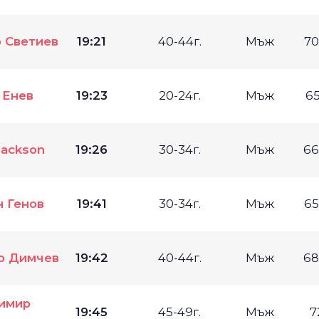
 Светиев
19:21
40-44г.
Мъж
70
 Енев
19:23
20-24г.
Мъж
65
Jackson
19:26
30-34г.
Мъж
66
 Генов
19:41
30-34г.
Мъж
65
р Димчев
19:42
40-44г.
Мъж
68
имир
19:45
45-49г.
Мъж
7