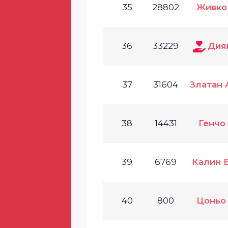
35
28802
Живко
36
33229
Дия
37
31604
Златан 
38
14431
Генчо
39
6769
Калин 
40
800
Цоньо