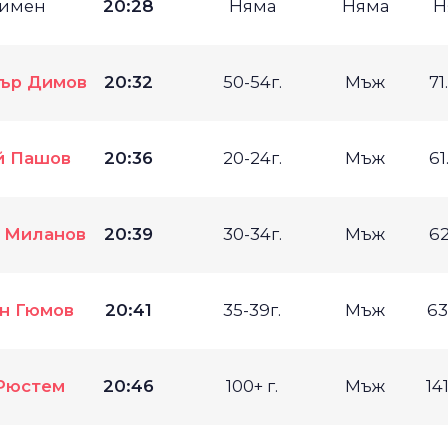
имен
20:28
Няма
Няма
Н
ър Димов
20:32
50-54г.
Мъж
71
й Пашов
20:36
20-24г.
Мъж
61
 Миланов
20:39
30-34г.
Мъж
62
н Гюмов
20:41
35-39г.
Мъж
63
Рюстем
20:46
100+ г.
Мъж
14