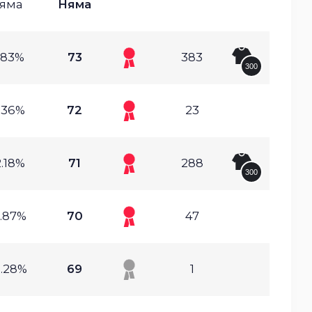
яма
Няма
.83%
73
383
300
.36%
72
23
.18%
71
288
300
.87%
70
47
1.28%
69
1