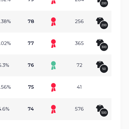
200
.38%
78
256
200
.02%
77
365
300
5.3%
76
72
50
.56%
75
41
4.6%
74
576
500