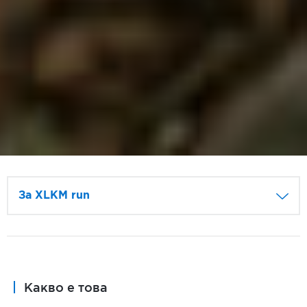
Зa XLKM run
За
XLKMRUN
Какво е това