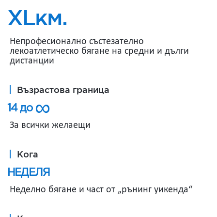
XLкм.
Непрофесионално състезателно
лекоатлетическо бягане на средни и дълги
дистанции
Възрастова граница
∞
14 до
За всички желаещи
Кога
НЕДЕЛЯ
Неделно бягане и част от „рънинг уикенда“