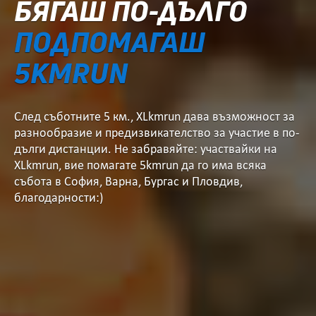
БЯГАШ ПО-ДЪЛГО
ПОДПОМАГАШ
5KMRUN
След съботните 5 км.,
XLkmrun дава възможност за
разнообразие и предизвикателство за участие в по-
дълги дистанции.
Не забравяйте: участвайки на
XLkmrun, вие помагате 5kmrun да го има всяка
събота
в София, Варна, Бургас и Пловдив,
благодарности:)