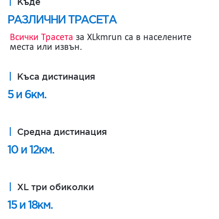
Къде
РАЗЛИЧНИ ТРАСЕТА
Всички Трасета
за XLkmrun са в населените
места или извън.
Къса дистинация
5 и 6км.
Средна дистинация
10 и 12км.
XL три обиколки
15 и 18км.