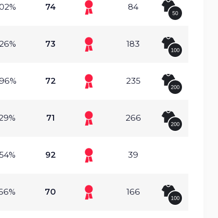
.02%
74
84
50
.26%
73
183
100
.96%
72
235
200
.29%
71
266
200
.54%
92
39
.66%
70
166
100