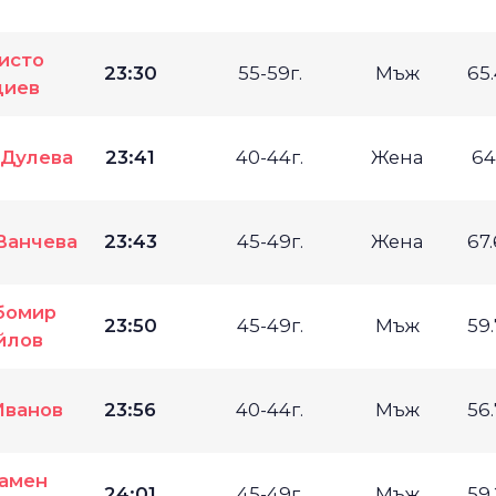
исто
23:30
55-59г.
Мъж
65
диев
 Дулева
23:41
40-44г.
Жена
64
Ванчева
23:43
45-49г.
Жена
67
бомир
23:50
45-49г.
Мъж
59
йлов
Иванов
23:56
40-44г.
Мъж
56
амен
24:01
45-49г.
Мъж
59