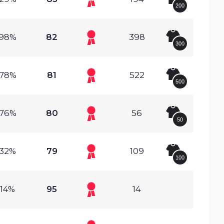
200
.98%
82
398
300
.78%
81
522
500
.76%
80
56
50
.32%
79
109
100
.14%
95
14