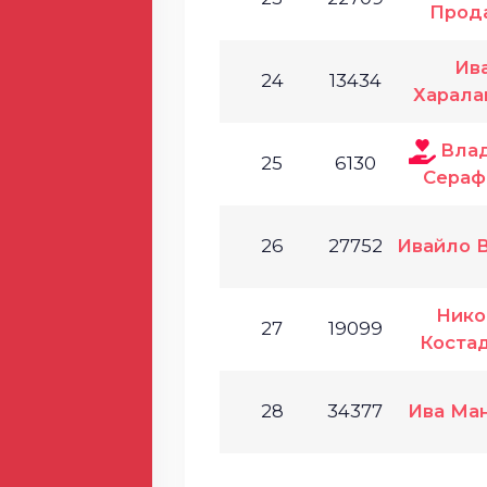
Прод
Ив
24
13434
Харала
Вла
25
6130
Сераф
26
27752
Ивайло 
Нико
27
19099
Коста
28
34377
Ива Ма