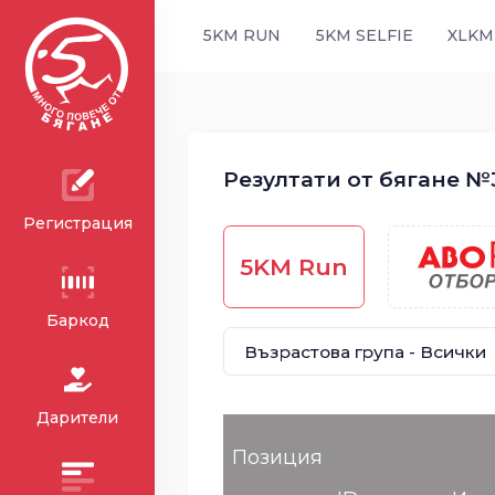
5KM RUN
5KM SELFIE
XLKM
Резултати от бягане №3
Регистрация
5KM Run
Баркод
Дарители
Позиция