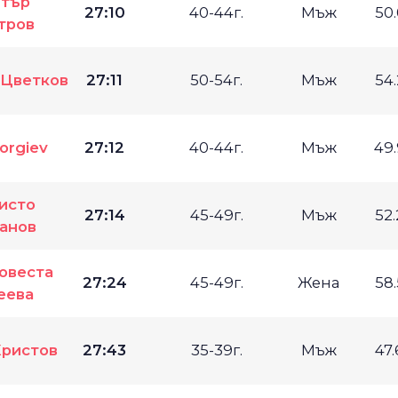
тър
27:10
40-44г.
Мъж
50
тров
 Цветков
27:11
50-54г.
Мъж
54
eorgiev
27:12
40-44г.
Мъж
49
исто
27:14
45-49г.
Мъж
52
анов
овеста
27:24
45-49г.
Жена
58
еева
Христов
27:43
35-39г.
Мъж
47