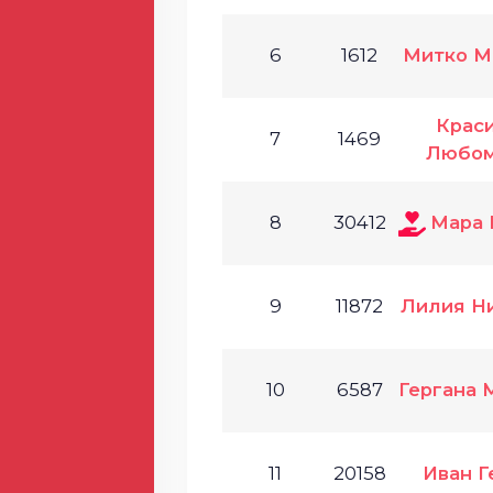
6
1612
Митко М
Крас
7
1469
Любом
8
30412
Мара 
9
11872
Лилия Н
10
6587
Гергана 
11
20158
Иван Г