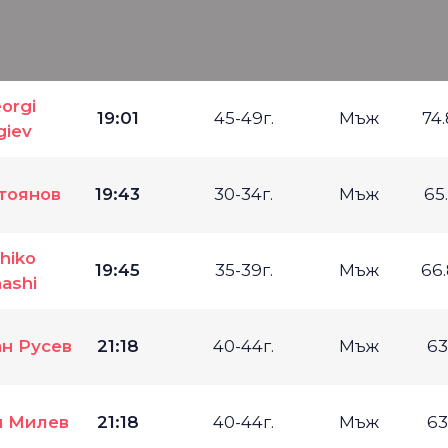
е
orgi
19:01
45-49г.
Мъж
74
giev
тоянов
19:43
30-34г.
Мъж
65
hiko
19:45
35-39г.
Мъж
66
ashi
н Русев
21:18
40-44г.
Мъж
63
н Милев
21:18
40-44г.
Мъж
63