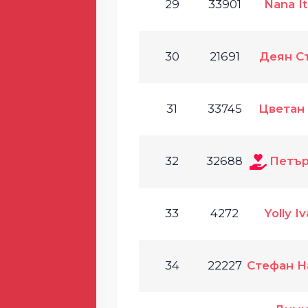
29
33901
Nana I
30
21691
Деян С
31
33745
Цветан
32
32688
Петър
33
4272
Yolly I
34
22227
Стефан Н