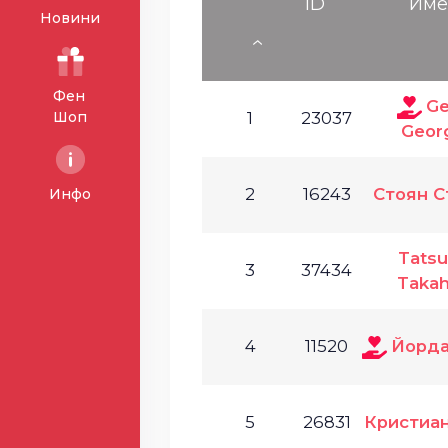
ID
Им
Новини
Фен
Ge
Шоп
1
23037
Geor
2
16243
Стоян С
Инфо
Tatsu
3
37434
Takah
4
11520
Йорда
5
26831
Кристиа