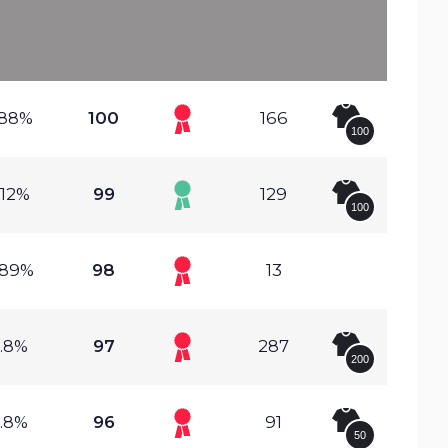
.88%
100
166
100
.12%
99
129
100
.89%
98
13
.8%
97
287
200
.8%
96
91
50