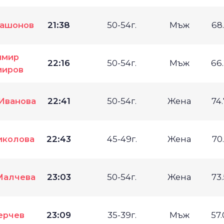
ашонов
21:38
50-54г.
Мъж
68
имир
22:16
50-54г.
Мъж
66
иров
Иванова
22:41
50-54г.
Жена
74
иколова
22:43
45-49г.
Жена
70
Малчева
23:03
50-54г.
Жена
73
ерчев
23:09
35-39г.
Мъж
57