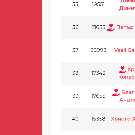
Дими
35
19551
Дими
36
21655
Петър
37
20998
Vasil G
Хр
38
17342
Копар
Благ
39
17655
Андр
40
15358
Христо 