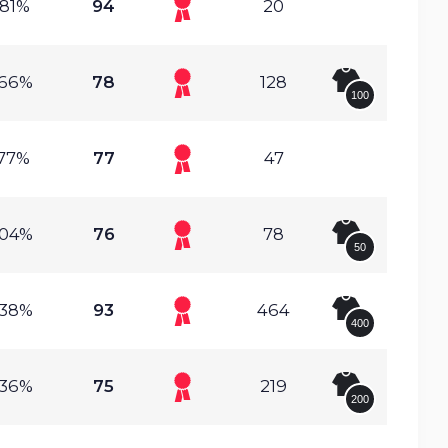
.81%
94
20
.66%
78
128
100
.77%
77
47
.04%
76
78
50
.38%
93
464
400
.36%
75
219
200