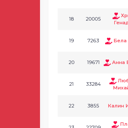
Хр
18
20005
Гена
19
7263
Бела
20
19671
Анна 
Лю
21
33284
Миха
22
3855
Калин 
Пл
23
22709