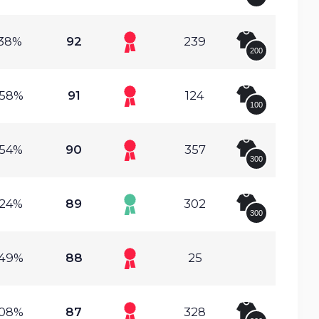
.38%
92
239
200
.58%
91
124
100
.54%
90
357
300
.24%
89
302
300
.49%
88
25
.08%
87
328