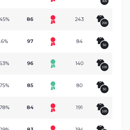
300
.45%
86
243
200
.6%
97
84
50
.63%
96
140
100
.75%
85
80
50
.78%
84
191
100
.29%
83
194