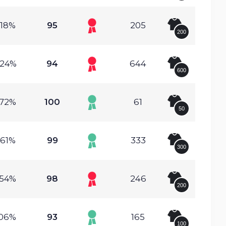
.18%
95
205
200
.24%
94
644
600
.72%
100
61
50
.61%
99
333
300
.54%
98
246
200
.06%
93
165
100