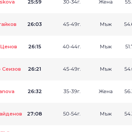
tskova
25:59
30-34г.
Жена
55
тайков
26:03
45-49г.
Мъж
54
 Ценов
26:15
40-44г.
Мъж
51
 Сеизов
26:21
45-49г.
Мъж
54
vanova
26:32
35-39г.
Жена
56
айденов
27:08
50-54г.
Мъж
54