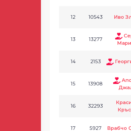
12
10543
Иво З
Се
13
13277
Мари
14
2153
Георг
Ап
15
13908
Джа
Крас
16
32293
Кръс
17
5927
Врабчо 