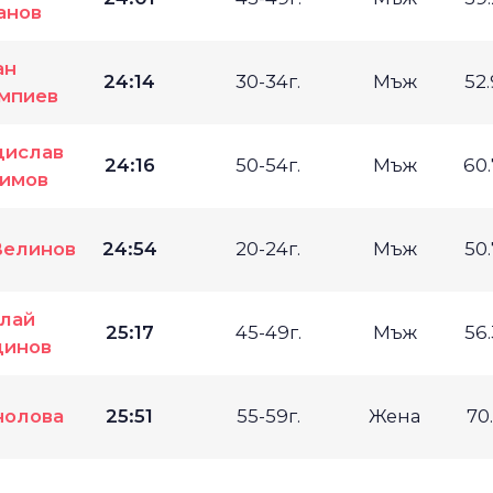
анов
ан
24:14
30-34г.
Мъж
52
мпиев
дислав
24:16
50-54г.
Мъж
60
имов
Велинов
24:54
20-24г.
Мъж
50
лай
25:17
45-49г.
Мъж
56
динов
нолова
25:51
55-59г.
Жена
70