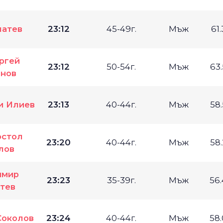
латев
23:12
45-49г.
Мъж
61
ргей
23:12
50-54г.
Мъж
63
нов
и Илиев
23:13
40-44г.
Мъж
58
остол
23:20
40-44г.
Мъж
58
лов
имир
23:23
35-39г.
Мъж
56
тев
Соколов
23:24
40-44г.
Мъж
58