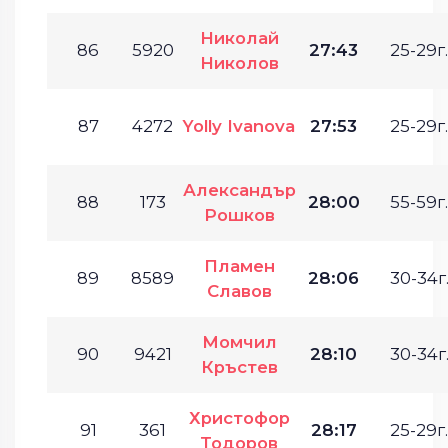
Николай
86
5920
27:43
25-29г.
Николов
87
4272
Yolly Ivanova
27:53
25-29г.
Александър
88
173
28:00
55-59г.
Рошков
Пламен
89
8589
28:06
30-34г
Славов
Момчил
90
9421
28:10
30-34г
Кръстев
Христофор
91
361
28:17
25-29г.
Тодоров