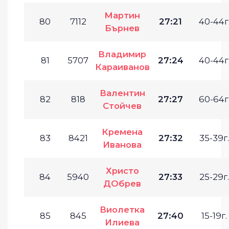
Мартин
80
7112
27:21
40-44г
Бърнев
Владимир
81
5707
27:24
40-44г
Караиванов
Валентин
82
818
27:27
60-64г
Стойчев
Кремена
83
8421
27:32
35-39г.
Иванова
Христо
84
5940
27:33
25-29г.
ДОбрев
Виолетка
85
845
27:40
15-19г.
Илиева