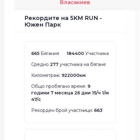
Власакиев
Рекордите на 5KM RUN -
Южен Парк
665
Бягания
184400
Участника
Средно
277
участника на бягане
Километраж:
922000км
Общо пробягано време:
9
години 7 месеца 26 дни 15/ч 1/м
47/с
Рекорден брой участници:
663