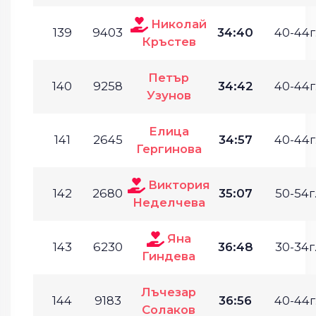
Николай
139
9403
34:40
40-44г
Кръстев
Петър
140
9258
34:42
40-44г
Узунов
Елица
141
2645
34:57
40-44г
Гергинова
Виктория
142
2680
35:07
50-54г
Неделчева
Яна
143
6230
36:48
30-34г
Гиндева
Лъчезар
144
9183
36:56
40-44г
Солаков