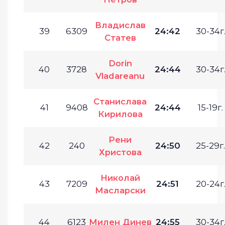
Владислав
39
6309
24:42
30-34г
Статев
Dorin
40
3728
24:44
30-34г
Vladareanu
Станислава
41
9408
24:44
15-19г.
Кирилова
Рени
42
240
24:50
25-29г.
Христова
Николай
43
7209
24:51
20-24г
Масларски
44
6123
Милен Динев
24:55
30-34г