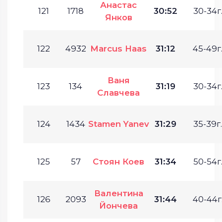
Анастас
121
1718
30:52
30-34г
Янков
122
4932
Marcus Haas
31:12
45-49г
Ваня
123
134
31:19
30-34г
Славчева
124
1434
Stamen Yanev
31:29
35-39г.
125
57
Стоян Коев
31:34
50-54г
Валентина
126
2093
31:44
40-44г
Йончева