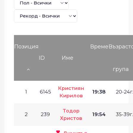
Позиция
Време
Възраст
ID
Име
група
Кристиян
1
6145
19:38
20-24г
Кирилов
Тодор
2
239
19:54
35-39г.
Христов