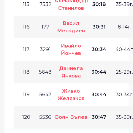
Александър
115
7532
30:18
35-39г.
Станилов
Васил
116
177
30:31
8-14г.
Методиев
Ивайло
117
3291
30:34
40-44г
Йончев
Даниела
118
5648
30:44
25-29г.
Янкова
Живко
119
5647
30:44
30-34г
Желязков
120
5536
Боян Вълев
30:47
35-39г.