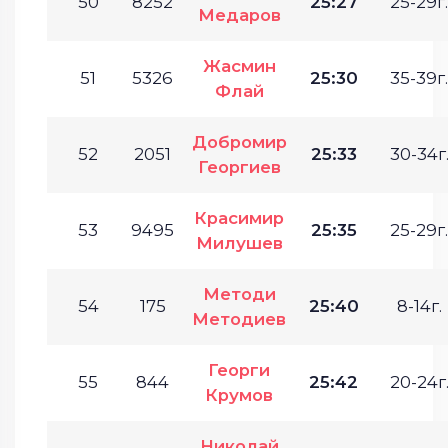
50
8252
25:27
25-29г.
Медаров
Жасмин
51
5326
25:30
35-39г.
Флай
Добромир
52
2051
25:33
30-34г
Георгиев
Красимир
53
9495
25:35
25-29г.
Милушев
Методи
54
175
25:40
8-14г.
Методиев
Георги
55
844
25:42
20-24г
Крумов
Николай