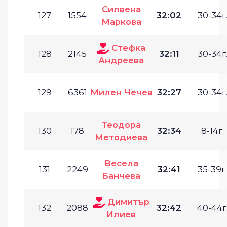
Силвена
127
1554
32:02
30-34г
Маркова
Стефка
128
2145
32:11
30-34г
Андреева
129
6361
Милен Чечев
32:27
30-34г
Теодора
130
178
32:34
8-14г.
Методиева
Весела
131
2249
32:41
35-39г.
Банчева
Димитър
132
2088
32:42
40-44г
Илиев