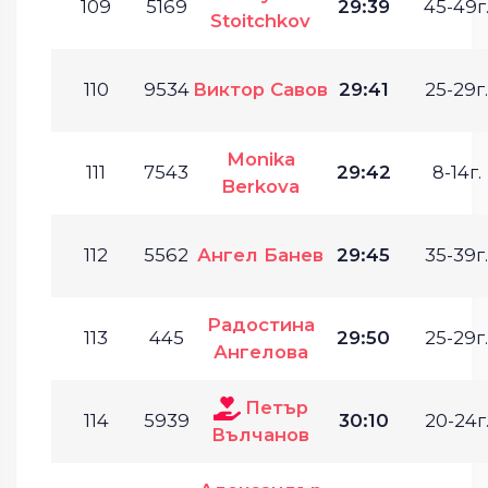
109
5169
29:39
45-49г
Stoitchkov
110
9534
Виктор Савов
29:41
25-29г.
Monika
111
7543
29:42
8-14г.
Berkova
112
5562
Ангел Банев
29:45
35-39г.
Радостина
113
445
29:50
25-29г.
Ангелова
Петър
114
5939
30:10
20-24г
Вълчанов