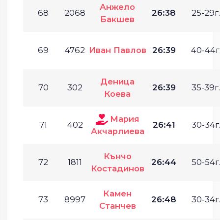
Анжело
68
2068
26:38
25-29г.
Бакшев
69
4762
Иван Павлов
26:39
40-44г
Деница
70
302
26:39
35-39г.
Коева
Мария
71
402
26:41
30-34г
Акчарлиева
Кънчо
72
1811
26:44
50-54г
Костадинов
Камен
73
8997
26:48
30-34г
Станчев