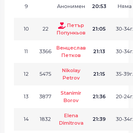
9
Анонимен
20:53
Няма
Петър
10
22
21:05
30-34г
Попункьов
Венцеслав
11
3366
21:13
30-34г
Петков
Nikolay
12
5475
21:15
35-39г.
Petrov
Stanimir
13
3877
21:36
20-24г
Borov
Elena
14
1832
21:39
30-34г
Dimitrova