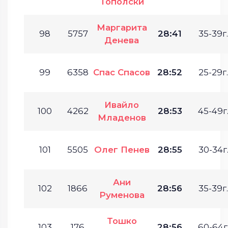
Тополски
Маргарита
98
5757
28:41
35-39г.
Денева
99
6358
Спас Спасов
28:52
25-29г.
Ивайло
100
4262
28:53
45-49г
Младенов
101
5505
Олег Пенев
28:55
30-34г
Ани
102
1866
28:56
35-39г.
Руменова
Тошко
103
176
28:56
60-64г