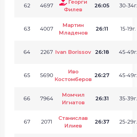
Георги
62
4697
26:05
30-34г
Филев
Мартин
63
4007
26:11
15-19г.
Младенов
64
2267
Ivan Borissov
26:18
45-49г
Иво
65
5690
26:27
45-49г
Костомберов
Момчил
66
7964
26:31
35-39г.
Игнатов
Станислав
67
2071
26:37
25-29г.
Илиев