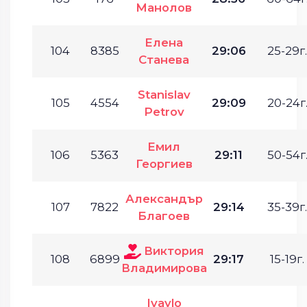
Манолов
Елена
104
8385
29:06
25-29г.
Станева
Stanislav
105
4554
29:09
20-24г
Petrov
Емил
106
5363
29:11
50-54г
Георгиев
Александър
107
7822
29:14
35-39г.
Благоев
Виктория
108
6899
29:17
15-19г.
Владимирова
Ivaylo