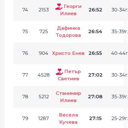
Георги
74
2153
26:52
30-34г
Илиев
Дафинка
75
725
26:54
35-39г.
Тодорова
76
904
Христо Енев
26:55
40-44г
Петър
77
4528
27:02
30-34г
Светиев
Станимир
78
5212
27:08
35-39г.
Илиев
Весела
79
1287
27:15
25-29г.
Кучева