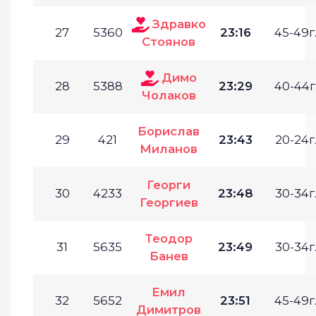
Здравко
27
5360
23:16
45-49г
Стоянов
Димо
28
5388
23:29
40-44г
Чолаков
Борислав
29
421
23:43
20-24г
Миланов
Георги
30
4233
23:48
30-34г
Георгиев
Теодор
31
5635
23:49
30-34г
Банев
Емил
32
5652
23:51
45-49г
Димитров