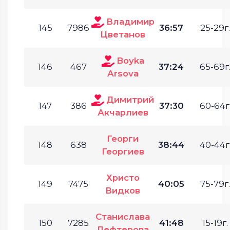
Владимир
145
7986
36:57
25-29г.
Цветанов
Boyka
146
467
37:24
65-69г
Arsova
Димитрий
147
386
37:30
60-64г
Акчарлиев
Георги
148
638
38:44
40-44г
Георгиев
Христо
149
7475
40:05
75-79г.
Видков
Станислава
150
7285
41:48
15-19г.
Лефтерова