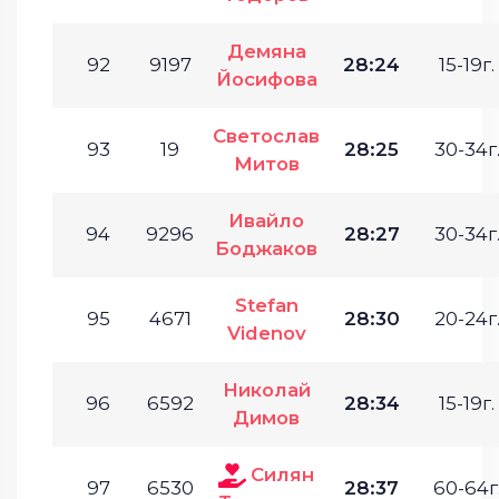
Демяна
92
9197
28:24
15-19г.
Йосифова
Светослав
93
19
28:25
30-34г
Митов
Ивайло
94
9296
28:27
30-34г
Боджаков
Stefan
95
4671
28:30
20-24г
Videnov
Николай
96
6592
28:34
15-19г.
Димов
Силян
97
6530
28:37
60-64г