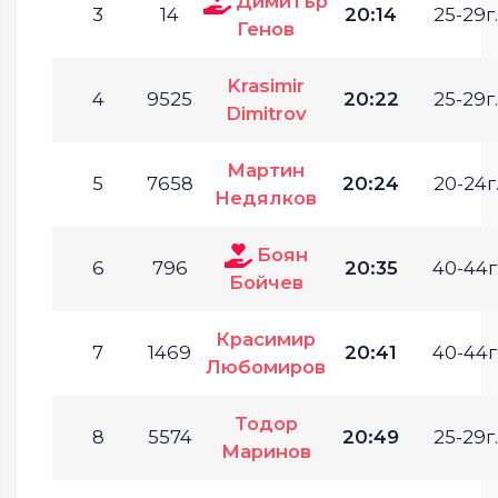
Димитър
3
14
20:14
25-29г.
Генов
Krasimir
4
9525
20:22
25-29г.
Dimitrov
Мартин
5
7658
20:24
20-24г
Недялков
Боян
6
796
20:35
40-44г
Бойчев
Красимир
7
1469
20:41
40-44г
Любомиров
Тодор
8
5574
20:49
25-29г.
Маринов