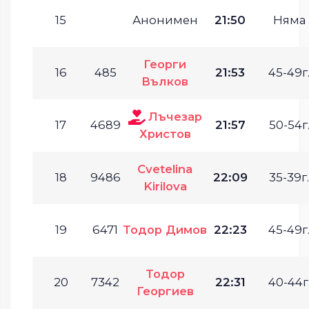
15
Анонимен
21:50
Няма
Георги
16
485
21:53
45-49г
Вълков
Лъчезар
17
4689
21:57
50-54г
Христов
Cvetelina
18
9486
22:09
35-39г.
Kirilova
19
6471
Тодор Димов
22:23
45-49г
Тодор
20
7342
22:31
40-44г
Георгиев