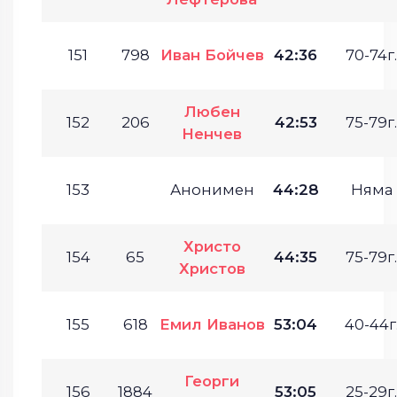
151
798
Иван Бойчев
42:36
70-74г.
Любен
152
206
42:53
75-79г.
Ненчев
153
Анонимен
44:28
Няма
Христо
154
65
44:35
75-79г.
Христов
155
618
Емил Иванов
53:04
40-44г
Георги
156
1884
53:05
25-29г.