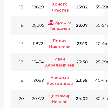
Христо
15
19629
23:02
35-39г
Кръстев
Христо
16
20005
23:07
50-54г
Генадиев
Лилия
17
11872
23:13
40-44г
Николова
Иван
18
13434
23:30
25-29г
Харалампиев
Николай
19
19099
23:39
40-44г
Костадинов
Цветомир
20
20772
24:02
30-34г
Иванов