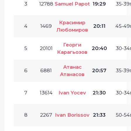
3
12788
Samuel Papot
19:29
35-39г
Красимир
4
1469
20:11
45-49г
Любомиров
Георги
5
20101
20:40
30-34г
Карагьозов
Атанас
6
6881
20:57
35-39г
Атанасов
7
13614
Ivan Yocev
21:30
30-34г
8
2267
Ivan Borissov
21:33
50-54г