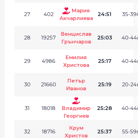
Мария
27
402
24:51
35-39г
Акчарлиева
Венцислав
28
19257
25:03
40-44г
Грънчаров
Емилия
29
4986
25:17
40-44г
Христова
Петър
30
21660
25:19
20-24г
Иванов
31
18018
Владимир
25:28
40-44г
Георгиев
Крум
32
18716
25:37
55-59г
Христов