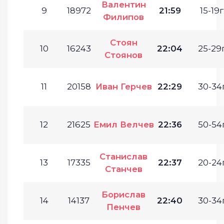
Валентин
9
18972
21:59
15-19г
Филипов
Стоян
10
16243
22:04
25-29г
Стоянов
11
20158
Иван Герчев
22:29
30-34г
12
21625
Емил Велчев
22:36
50-54г
Станислав
13
17335
22:37
20-24г
Станчев
Борислав
14
14137
22:40
30-34г
Пенчев