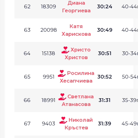
Диана
62
18309
30:24
40-44г
Георгиева
Катя
63
20098
30:49
40-44г
Харискова
Христо
64
15138
30:51
30-34г
Христов
Росилина
65
9951
30:52
50-54г
Хесапчиева
Светлана
66
18991
31:31
35-39г
Атанасова
Николай
67
9403
31:39
45-49г
Кръстев