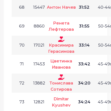
68
15447
Антон Начев
31:52
40-44г
Ренета
69
8860
31:55
50-54г
Лефтерова
70
17021
Красимира
33:14
50-54г
Герасимова
Цветинка
71
17453
33:42
45-49г
Иванова
72
13882
Тонислава
34:20
45-49г
Сотирова
Dimitar
73
12821
34:24
45-49г
Kyushev