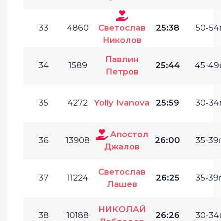
33
4860
Светослав
25:38
50-54г
Николов
Павлин
34
1589
25:44
45-49г
Петров
35
4272
Yolly Ivanova
25:59
30-34г
Апостол
36
13908
26:00
35-39г
Джалов
Светослав
37
11224
26:25
35-39г
Лашев
НИКОЛАЙ
38
10188
26:26
30-34г