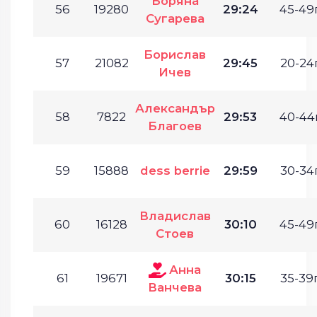
Боряна
56
19280
29:24
45-49г
Сугарева
Борислав
57
21082
29:45
20-24г
Ичев
Александър
58
7822
29:53
40-44г
Благоев
59
15888
dess berrie
29:59
30-34г
Владислав
60
16128
30:10
45-49г
Стоев
Анна
61
19671
30:15
35-39г
Ванчева