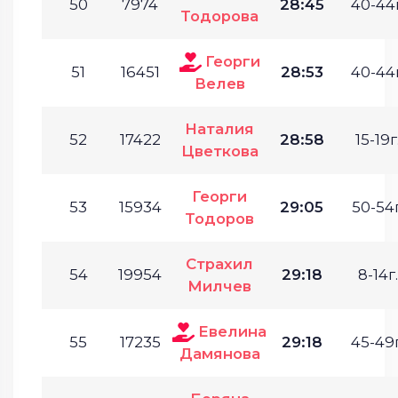
50
7974
28:45
40-44г
Тодорова
Георги
51
16451
28:53
40-44г
Велев
Наталия
52
17422
28:58
15-19г
Цветкова
Георги
53
15934
29:05
50-54г
Тодоров
Страхил
54
19954
29:18
8-14г.
Милчев
Евелина
55
17235
29:18
45-49г
Дамянова