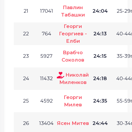
Павлин
21
17041
24:04
25-29г
Табашки
Георги
22
764
Георгиев -
24:13
40-44г
Елби
Врабчо
23
5927
24:15
35-39г
Соколов
Николай
24
11432
24:18
40-44г
Миленков
Георги
25
4592
24:35
55-59г
Милев
26
13404
Ясен Митев
24:44
30-34г