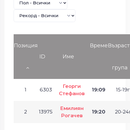
Позиция
Време
Възраст
ID
Име
група
Георги
1
6303
19:09
15-19г
Стефанов
Емилиян
2
13975
19:20
20-24г
Рогачев