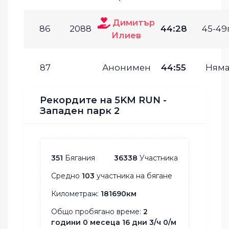
Димитър
86
2088
44:28
45-49г
Илиев
87
Анонимен
44:55
Ням
Рекордите на 5KM RUN -
Западен парк 2
351
Бягания
36338
Участника
Средно
103
участника на бягане
Километраж:
181690км
Общо пробягано време:
2
години 0 месеца 16 дни 3/ч 0/м