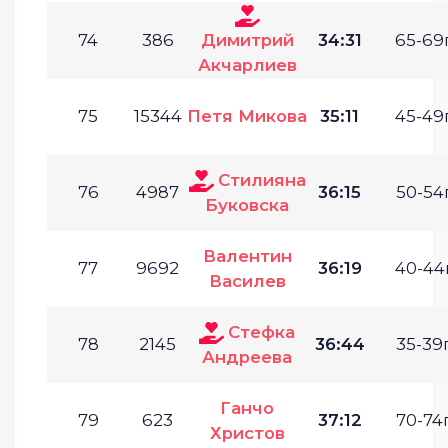
74
386
Димитрий
34:31
65-69г
Акчарлиев
75
15344
Петя Микова
35:11
45-49г
Стилияна
76
4987
36:15
50-54г
Буковска
Валентин
77
9692
36:19
40-44г
Василев
Стефка
78
2145
36:44
35-39г
Андреева
Ганчо
79
623
37:12
70-74г
Христов