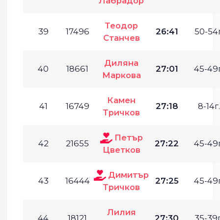
Лабрадор
Теодор
39
17496
26:41
50-54г
Станчев
Диляна
40
18661
27:01
45-49г
Маркова
Камен
41
16749
27:18
8-14г.
Тричков
Петър
42
21655
27:22
45-49г
Цветков
Димитър
43
16444
27:25
45-49г
Тричков
Лилия
44
18121
27:30
35-39г