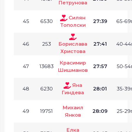
Петрунова
Силян
45
6530
27:39
65-69г
Тополски
46
253
Борислава
27:41
40-44г
Христова
Красимир
47
13683
27:57
50-54г
Шишманов
Яна
48
6230
28:01
35-39г
Гиндева
Михаил
49
19751
28:09
25-29г
Янков
Елка