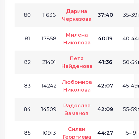
Дарина
80
11636
37:40
35-39г
Черкезова
Милена
81
17858
40:19
40-44г
Николова
Петя
82
21491
41:36
50-54г
Найденова
Любомира
83
14242
42:07
45-49г
Николова
Радослав
84
14509
42:09
55-59г
Заманов
Силви
85
10913
44:27
15-19г
Георгиева