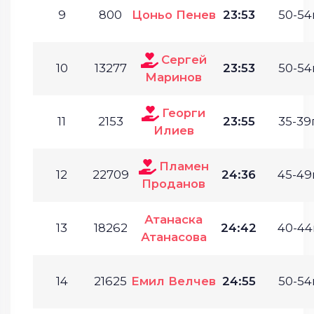
9
800
Цоньо Пенев
23:53
50-54г
Сергей
10
13277
23:53
50-54г
Маринов
Георги
11
2153
23:55
35-39г
Илиев
Пламен
12
22709
24:36
45-49г
Проданов
Атанаска
13
18262
24:42
40-44г
Атанасова
14
21625
Емил Велчев
24:55
50-54г