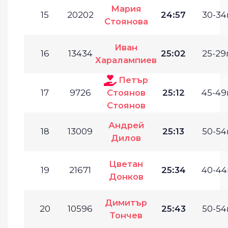
Мария
15
20202
24:57
30-34г
Стоянова
Иван
16
13434
25:02
25-29г
Харалампиев
Петър
17
9726
Стоянов
25:12
45-49г
Стоянов
Андрей
18
13009
25:13
50-54г
Дилов
Цветан
19
21671
25:34
40-44г
Донков
Димитър
20
10596
25:43
50-54г
Тончев