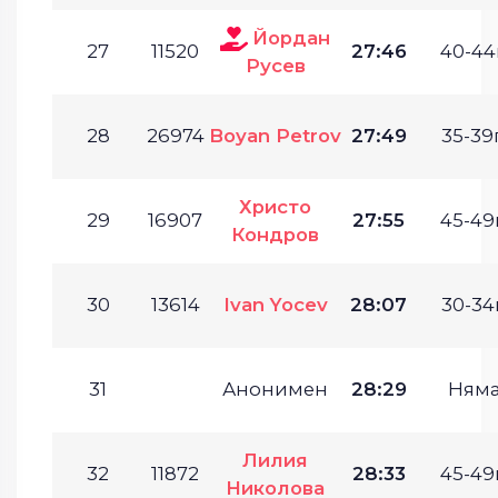
Йордан
27
11520
27:46
40-44г
Русев
28
26974
Boyan Petrov
27:49
35-39г
Христо
29
16907
27:55
45-49г
Кондров
30
13614
Ivan Yocev
28:07
30-34г
31
Анонимен
28:29
Ням
Лилия
32
11872
28:33
45-49г
Николова