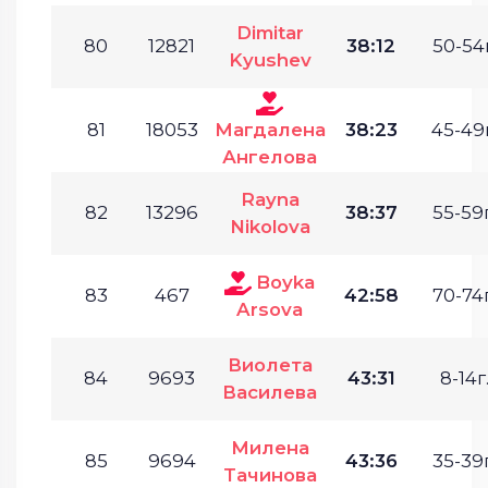
Dimitar
80
12821
38:12
50-54г
Kyushev
81
18053
Магдалена
38:23
45-49г
Ангелова
Rayna
82
13296
38:37
55-59г
Nikolova
Boyka
83
467
42:58
70-74г
Arsova
Виолета
84
9693
43:31
8-14г
Василева
Милена
85
9694
43:36
35-39г
Тачинова