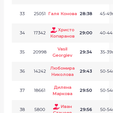
33
25051
Галя Конова
28:38
45-49г
Христо
34
17342
29:00
40-44г
Копаранов
Vasil
35
20998
29:34
35-39г
Georgiev
Любомира
36
14242
29:43
50-54г
Николова
Диляна
37
18661
29:50
50-54г
Маркова
Иван
38
5800
29:56
50-54г
Станоев