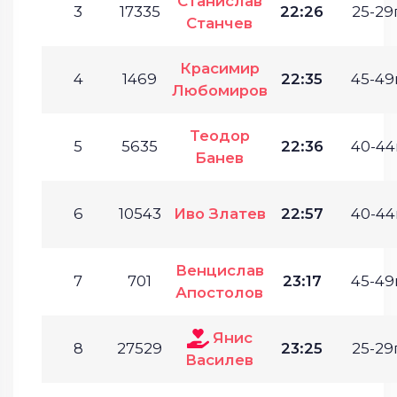
Станислав
3
17335
22:26
25-29г
Станчев
Красимир
4
1469
22:35
45-49г
Любомиров
Теодор
5
5635
22:36
40-44г
Банев
6
10543
Иво Златев
22:57
40-44г
Венцислав
7
701
23:17
45-49г
Апостолов
Янис
8
27529
23:25
25-29г
Василев