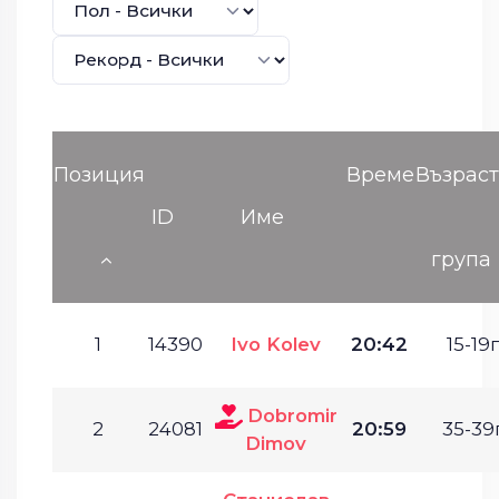
Позиция
Време
Възрас
ID
Име
група
1
14390
Ivo Kolev
20:42
15-19г
Dobromir
2
24081
20:59
35-39г
Dimov