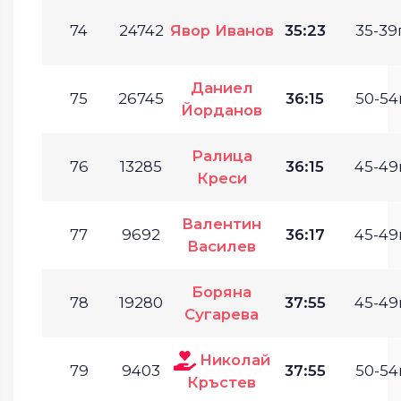
74
24742
Явор Иванов
35:23
35-39г
Даниел
75
26745
36:15
50-54г
Йорданов
Ралица
76
13285
36:15
45-49г
Креси
Валентин
77
9692
36:17
45-49г
Василев
Боряна
78
19280
37:55
45-49г
Сугарева
Николай
79
9403
37:55
50-54г
Кръстев