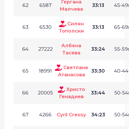
Гергана
62
6587
33:13
45-49г
Малчева
Силян
63
6530
33:13
65-69г
Тополски
Албена
64
27222
33:24
55-59г
Тасева
Светлана
65
18991
33:30
40-44г
Атанасова
Христо
66
20005
33:44
50-54г
Генадиев
67
4266
Cyril Cressy
34:23
50-54г