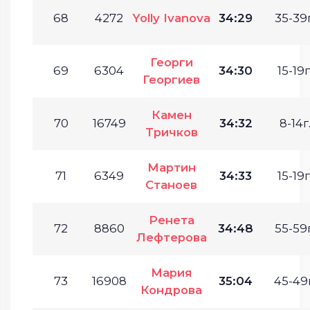
68
4272
Yolly Ivanova
34:29
35-39г
Георги
69
6304
34:30
15-19г
Георгиев
Камен
70
16749
34:32
8-14г
Тричков
Мартин
71
6349
34:33
15-19г
Станоев
Ренета
72
8860
34:48
55-59г
Лефтерова
Мария
73
16908
35:04
45-49г
Кондрова