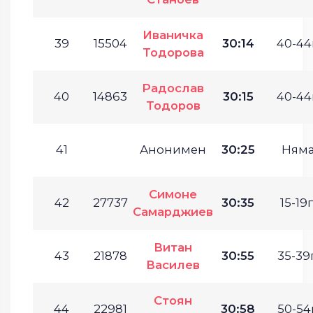
Иваничка
39
15504
30:14
40-44г
Тодорова
Радослав
40
14863
30:15
40-44г
Тодоров
41
Анонимен
30:25
Ням
Симоне
42
27737
30:35
15-19г
Самарджиев
Витан
43
21878
30:55
35-39г
Василев
Стоян
44
22981
30:58
50-54г