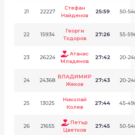
Стефан
21
22227
25:59
50-54г
Найденов
Георги
22
15934
27:26
55-59г
Тодоров
Атанас
23
26224
27:42
20-24г
Младенов
ВЛАДИМИР
24
24368
27:43
20-24г
Жеков
Николай
25
13025
27:44
45-49г
Колев
Петър
26
21655
27:45
50-54г
Цветков