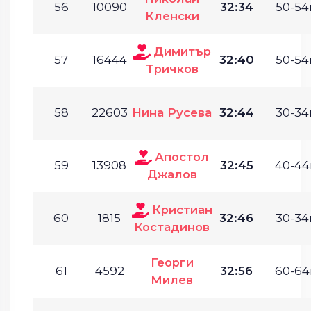
56
10090
32:34
50-54г
Кленски
Димитър
57
16444
32:40
50-54г
Тричков
58
22603
Нина Русева
32:44
30-34г
Апостол
59
13908
32:45
40-44г
Джалов
Кристиан
60
1815
32:46
30-34г
Костадинов
Георги
61
4592
32:56
60-64г
Милев