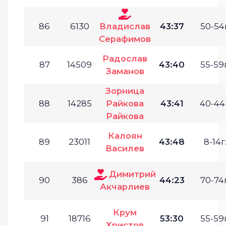
86
6130
Владислав
43:37
50-54г
Серафимов
Радослав
87
14509
43:40
55-59г
Заманов
Зорница
88
14285
Райкова
43:41
40-44г
Райкова
Калоян
89
23011
43:48
8-14г
Василев
Димитрий
90
386
44:23
70-74г
Акчарлиев
Крум
91
18716
53:30
55-59г
Христов