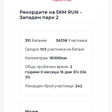
Рекордите на 5KM RUN -
Западен парк 2
351
Бягания
36338
Участника
Средно
103
участника на бягане
Километраж:
181690км
Общо пробягано време:
2
години 0 месеца 16 дни 3/ч 0/м
7/с
Рекорден брой участници:
242
Мъже