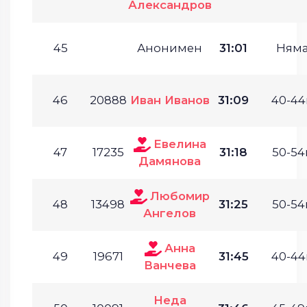
Александров
45
Анонимен
31:01
Ням
46
20888
Иван Иванов
31:09
40-44г
Евелина
47
17235
31:18
50-54г
Дамянова
Любомир
48
13498
31:25
50-54г
Ангелов
Анна
49
19671
31:45
40-44г
Ванчева
Неда