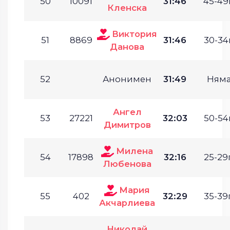
50
10091
31:46
45-49г
Кленска
Виктория
51
8869
31:46
30-34г
Данова
52
Анонимен
31:49
Ням
Ангел
53
27221
32:03
50-54г
Димитров
Милена
54
17898
32:16
25-29г
Любенова
Мария
55
402
32:29
35-39г
Акчарлиева
Николай