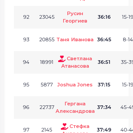
Русин
92
23045
36:16
15-19
Георгиев
93
20855
Таня Иванова
36:45
8-14
Светлана
94
18991
36:51
35-3
Атанасова
95
5877
Joshua Jones
37:15
15-19
Гергана
96
22737
37:34
45-4
Александрова
Стефка
97
2145
37:49
40-4