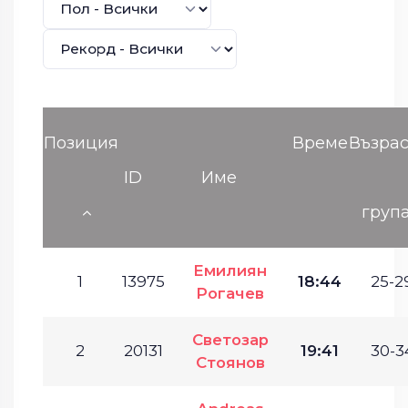
Позиция
Време
Възрас
ID
Име
груп
Емилиян
1
13975
18:44
25-2
Рогачев
Светозар
2
20131
19:41
30-3
Стоянов