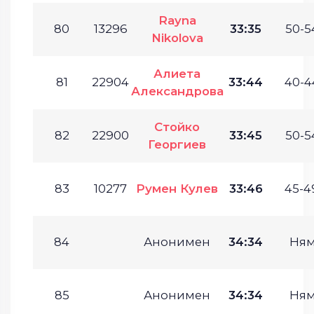
Rayna
80
13296
33:35
50-5
Nikolova
Алиета
81
22904
33:44
40-4
Александрова
Стойко
82
22900
33:45
50-5
Георгиев
83
10277
Румен Кулев
33:46
45-4
84
Анонимен
34:34
Ням
85
Анонимен
34:34
Ням