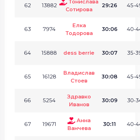
Тонислава
62
13882
29:26
45-4
Сотирова
Елка
63
7974
30:06
40-4
Тодорова
64
15888
dess berrie
30:07
35-3
Владислав
65
16128
30:08
45-4
Стоев
Здравко
66
5254
30:09
30-3
Иванов
Анна
67
19671
30:11
40-4
Ванчева