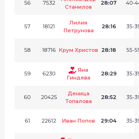
56
7532
28:07
40-4
Станилов
Лилия
57
18121
28:16
35-3
Петрунова
58
18716
Крум Христов
28:18
55-5
Яна
59
6230
28:29
35-3
Гиндева
Деница
60
20425
28:52
35-3
Топалова
61
22612
Иван Попов
29:04
35-3