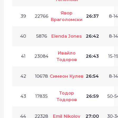
Явор
39
22766
26:37
8-14
Враголомски
40
5876
Elenda Jones
26:42
8-14
Ивайло
41
23084
26:43
15-19
Тодоров
42
10678
Симеон Кулев
26:54
8-14
Тодор
43
17835
26:59
50-5
Тодоров
44
22328
Emil Nikolov
27:00
30-3