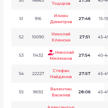
50
14863
27:35
40-4
Тодоров
Илиян
51
916
27:46
15-19
Димитров
Николай
52
10090
27:51
45-4
Кленски
Николай
53
11432
27:54
40-4
Миленков
Стефан
54
22227
27:57
45-4
Найденов
Валентин
55
9692
28:06
45-4
Василев
Александър