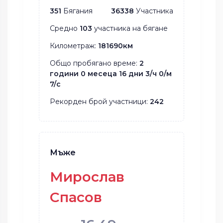
351
Бягания
36338
Участника
Средно
103
участника на бягане
Километраж:
181690км
Общо пробягано време:
2
години 0 месеца 16 дни 3/ч 0/м
7/с
Рекорден брой участници:
242
Мъже
Мирослав
Спасов