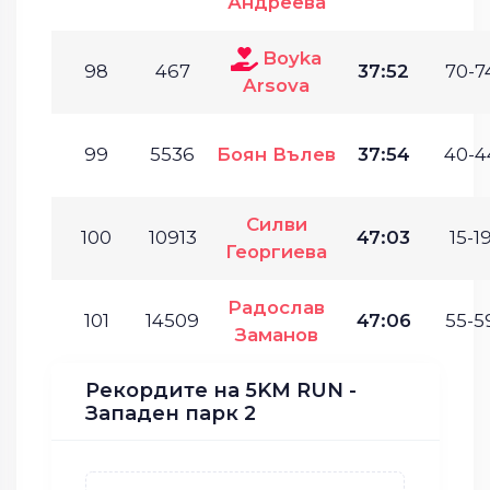
Андреева
Boyka
98
467
37:52
70-7
Arsova
99
5536
Боян Вълев
37:54
40-4
Силви
100
10913
47:03
15-19
Георгиева
Радослав
101
14509
47:06
55-5
Заманов
Рекордите на 5KM RUN -
Западен парк 2