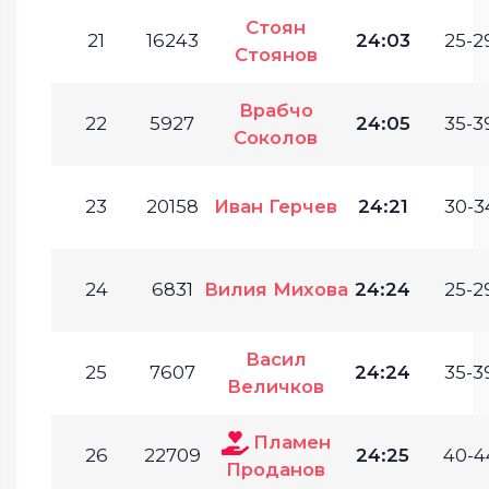
Стоян
21
16243
24:03
25-2
Стоянов
Врабчо
22
5927
24:05
35-3
Соколов
23
20158
Иван Герчев
24:21
30-3
24
6831
Вилия Михова
24:24
25-2
Васил
25
7607
24:24
35-3
Величков
Пламен
26
22709
24:25
40-4
Проданов