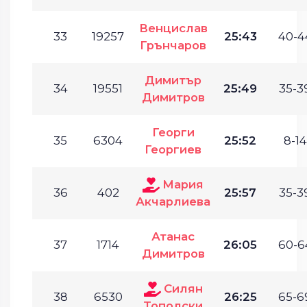
Венцислав
33
19257
25:43
40-4
Грънчаров
Димитър
34
19551
25:49
35-3
Димитров
Георги
35
6304
25:52
8-14
Георгиев
Мария
36
402
25:57
35-3
Акчарлиева
Атанас
37
1714
26:05
60-6
Димитров
Силян
38
6530
26:25
65-6
Тополски