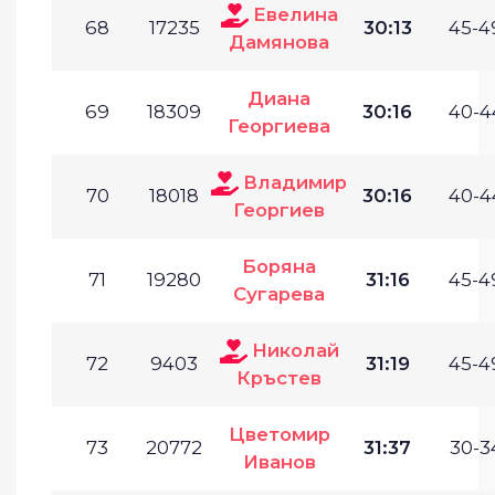
Евелина
68
17235
30:13
45-4
Дамянова
Диана
69
18309
30:16
40-4
Георгиева
Владимир
70
18018
30:16
40-4
Георгиев
Боряна
71
19280
31:16
45-4
Сугарева
Николай
72
9403
31:19
45-4
Кръстев
Цветомир
73
20772
31:37
30-3
Иванов