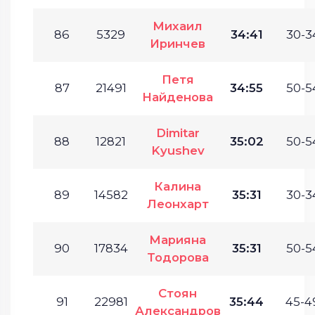
Михаил
86
5329
34:41
30-3
Иринчев
Петя
87
21491
34:55
50-5
Найденова
Dimitar
88
12821
35:02
50-5
Kyushev
Калина
89
14582
35:31
30-3
Леонхарт
Марияна
90
17834
35:31
50-5
Тодорова
Стоян
91
22981
35:44
45-4
Александров