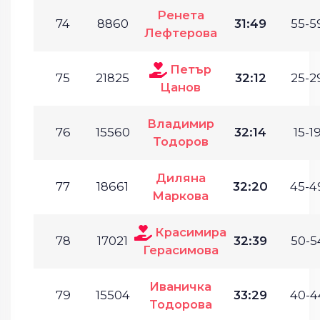
Ренета
74
8860
31:49
55-5
Лефтерова
Петър
75
21825
32:12
25-2
Цанов
Владимир
76
15560
32:14
15-19
Тодоров
Диляна
77
18661
32:20
45-4
Маркова
Красимира
78
17021
32:39
50-5
Герасимова
Иваничка
79
15504
33:29
40-4
Тодорова