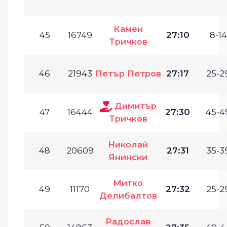
Камен
45
16749
27:10
8-14
Тричков
46
21943
Петър Петров
27:17
25-2
Димитър
47
16444
27:30
45-4
Тричков
Николай
48
20609
27:31
35-3
Янински
Митко
49
11170
27:32
25-2
Делибалтов
Радослав