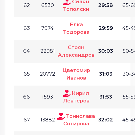
Силян
62
6530
29:58
65-6
Тополски
Елка
63
7974
29:59
45-4
Тодорова
Стоян
64
22981
30:03
50-5
Александров
Цветомир
65
20772
31:03
30-3
Иванов
Кирил
66
1593
31:53
55-5
Левтеров
Тонислава
67
13882
32:02
45-4
Сотирова