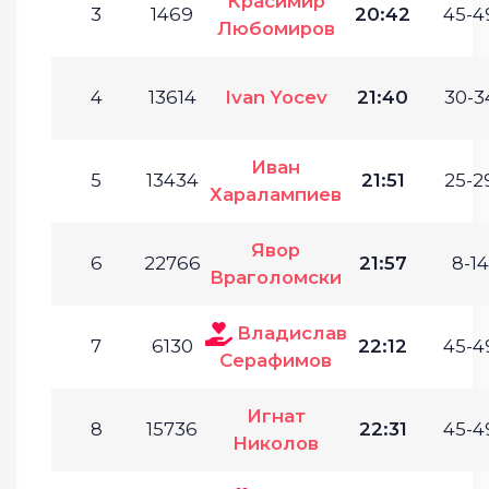
Красимир
3
1469
20:42
45-4
Любомиров
4
13614
Ivan Yocev
21:40
30-3
Иван
5
13434
21:51
25-2
Харалампиев
Явор
6
22766
21:57
8-14
Враголомски
Владислав
7
6130
22:12
45-4
Серафимов
Игнат
8
15736
22:31
45-4
Николов