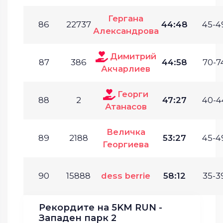
Гергана
86
22737
44:48
45-4
Александрова
Димитрий
87
386
44:58
70-7
Акчарлиев
Георги
88
2
47:27
40-4
Атанасов
Величка
89
2188
53:27
45-4
Георгиева
90
15888
dess berrie
58:12
35-3
Рекордите на 5KM RUN -
Западен парк 2