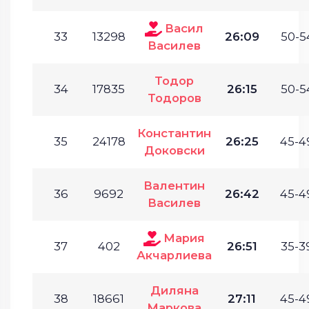
Васил
33
13298
26:09
50-5
Василев
Тодор
34
17835
26:15
50-5
Тодоров
Константин
35
24178
26:25
45-4
Доковски
Валентин
36
9692
26:42
45-4
Василев
Мария
37
402
26:51
35-3
Акчарлиева
Диляна
38
18661
27:11
45-4
Маркова