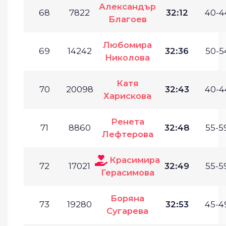
Александър
68
7822
32:12
40-4
Благоев
Любомира
69
14242
32:36
50-5
Николова
Катя
70
20098
32:43
40-4
Харискова
Ренета
71
8860
32:48
55-5
Лефтерова
Красимира
72
17021
32:49
55-5
Герасимова
Боряна
73
19280
32:53
45-4
Сугарева