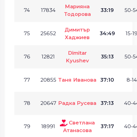
Марияна
74
17834
33:19
50-5
Тодорова
Димитър
75
25652
34:49
15-19
Хаджиев
Dimitar
76
12821
35:13
50-5
Kyushev
77
20855
Таня Иванова
37:10
8-14
78
20647
Радка Русева
37:13
40-4
Светлана
79
18991
37:17
40-4
Атанасова