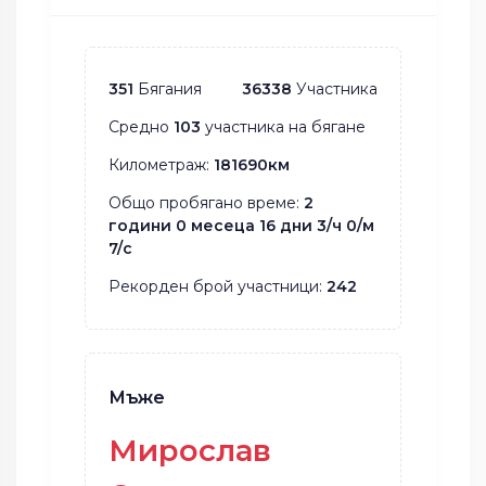
351
Бягания
36338
Участника
Средно
103
участника на бягане
Километраж:
181690км
Общо пробягано време:
2
години 0 месеца 16 дни 3/ч 0/м
7/с
Рекорден брой участници:
242
Мъже
Мирослав