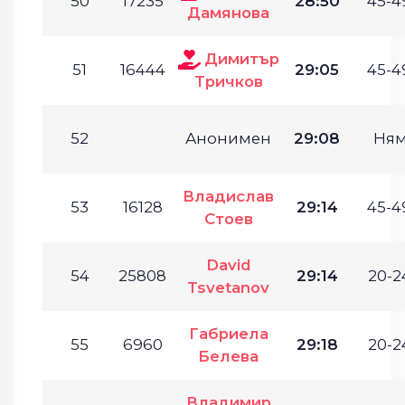
50
17235
28:50
45-4
Дамянова
Димитър
51
16444
29:05
45-4
Тричков
52
Анонимен
29:08
Ням
Владислав
53
16128
29:14
45-4
Стоев
David
54
25808
29:14
20-2
Tsvetanov
Габриела
55
6960
29:18
20-2
Белева
Владимир