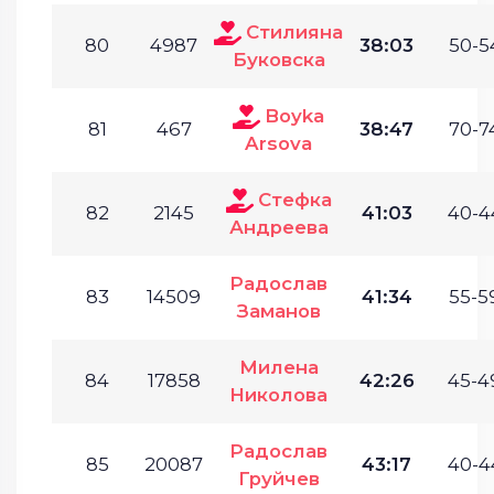
Стилияна
80
4987
38:03
50-5
Буковска
Boyka
81
467
38:47
70-7
Arsova
Стефка
82
2145
41:03
40-4
Андреева
Радослав
83
14509
41:34
55-5
Заманов
Милена
84
17858
42:26
45-4
Николова
Радослав
85
20087
43:17
40-4
Груйчев