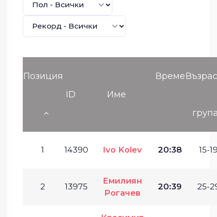
Позиция
Време
Възрас
ID
Име
груп
1
14390
Ivo Kolev
20:38
15-19
Емилиян
2
13975
20:39
25-2
Рогачев