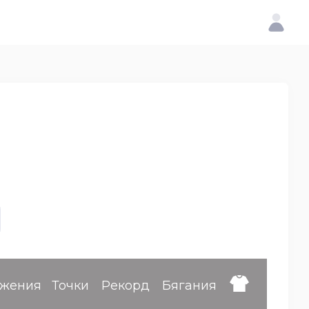
ижения
Точки
Рекорд
Бягания