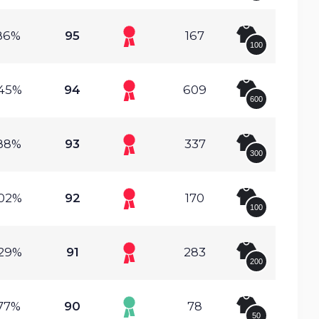
.86%
95
167
100
.45%
94
609
600
.88%
93
337
300
.02%
92
170
100
.29%
91
283
200
.77%
90
78
50