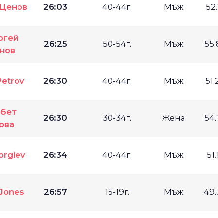
 Ценов
26:03
40-44г.
Мъж
52
ргей
26:25
50-54г.
Мъж
55
нов
Petrov
26:30
40-44г.
Мъж
51
абет
26:30
30-34г.
Жена
54
ова
orgiev
26:34
40-44г.
Мъж
51
 Jones
26:57
15-19г.
Мъж
49