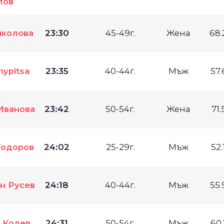
лов
иколова
23:30
45-49г.
Жена
68
hypitsa
23:35
40-44г.
Мъж
57
Иванова
23:42
50-54г.
Жена
71
Тодоров
24:02
25-29г.
Мъж
52
н Русев
24:18
40-44г.
Мъж
55
 Колев
24:31
50-54г.
Мъж
60