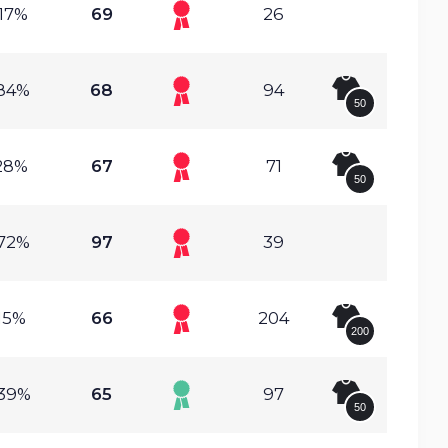
.17%
69
26
.84%
68
94
50
.28%
67
71
50
.72%
97
39
.15%
66
204
200
.39%
65
97
50