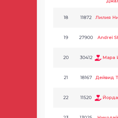
Джа
18
11872
Лилия Н
19
27900
Andrei S
20
30412
Мара 
21
18167
Дейвид 
22
11520
Йорда
23
13025
Николай