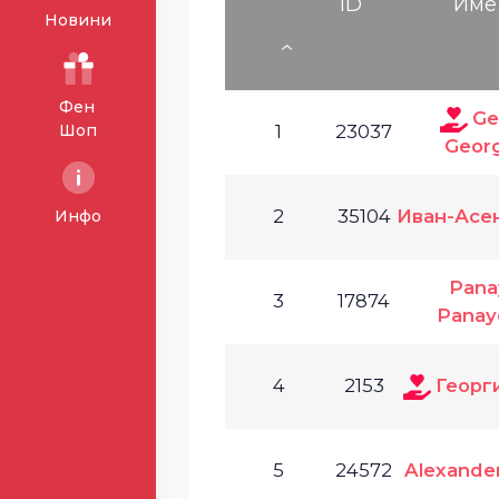
ID
Име
Новини
Фен
Ge
Шоп
1
23037
Geor
2
35104
Иван-Асе
Инфо
Pana
3
17874
Panay
4
2153
Георг
5
24572
Alexander