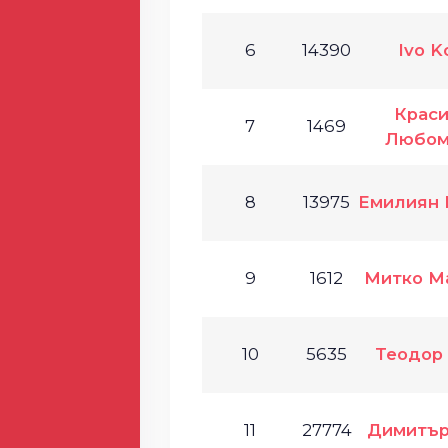
6
14390
Ivo K
Крас
7
1469
Любом
8
13975
Емилиян 
9
1612
Митко М
10
5635
Теодор
11
27774
Димитър