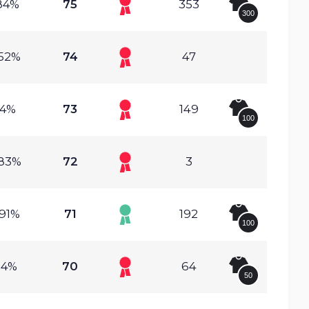
.84%
75
353
300
.52%
74
47
.4%
73
149
100
.83%
72
3
.91%
71
192
100
.4%
70
64
50