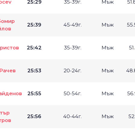
ocev
25:29
35-39г.
Мъж
51
омир
25:39
45-49г.
Мъж
55
йлов
Христов
25:42
35-39г.
Мъж
51
Рачев
25:53
20-24г.
Мъж
48
айденов
25:55
50-54г.
Мъж
56
тър
25:56
40-44г.
Мъж
52
тров