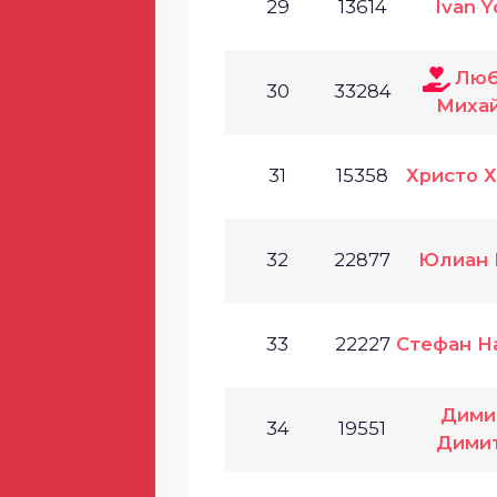
29
13614
Ivan Y
Люб
30
33284
Миха
31
15358
Христо 
32
22877
Юлиан 
33
22227
Стефан Н
Дими
34
19551
Дими