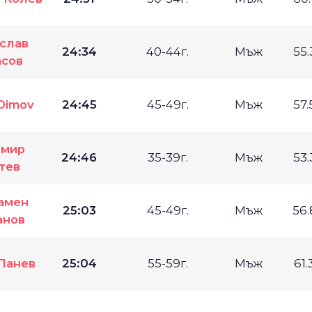
слав
24:34
40-44г.
Мъж
55
асов
 Dimov
24:45
45-49г.
Мъж
57
имир
24:46
35-39г.
Мъж
53
тев
амен
25:03
45-49г.
Мъж
56
анов
Панев
25:04
55-59г.
Мъж
61