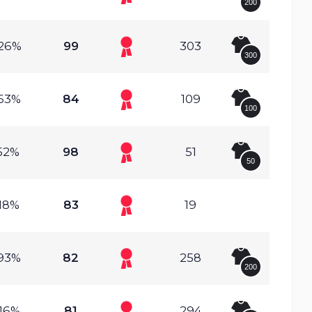
200
.26%
99
303
300
.63%
84
109
100
.52%
98
51
50
.18%
83
19
.93%
82
258
200
.16%
81
294