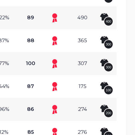
.22%
89
490
400
.87%
88
365
300
.77%
100
307
300
.44%
87
175
100
.96%
86
274
200
.12%
85
276