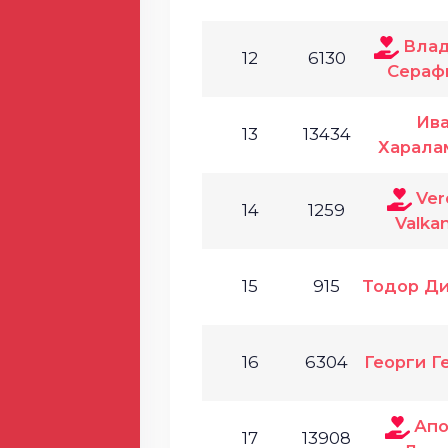
Влад
12
6130
Сераф
Ив
13
13434
Харала
Ver
14
1259
Valka
15
915
Тодор Д
16
6304
Георги Г
Апо
17
13908