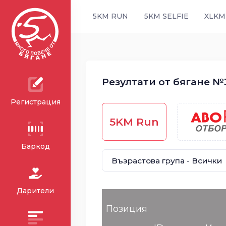
5KM RUN
5KM SELFIE
XLKM
Резултати от бягане №33
Регистрация
5KM Run
Баркод
Дарители
Позиция