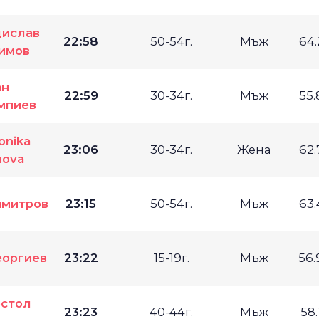
ислав
22:58
50-54г.
Мъж
64
имов
ан
22:59
30-34г.
Мъж
55
мпиев
onika
23:06
30-34г.
Жена
62
nova
имитров
23:15
50-54г.
Мъж
63
еоргиев
23:22
15-19г.
Мъж
56
стол
23:23
40-44г.
Мъж
58