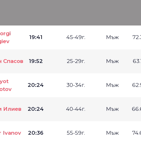
orgi
19:41
45-49г.
Мъж
72
giev
н Спасов
19:52
25-29г.
Мъж
63
yot
20:24
30-34г.
Мъж
62
otov
и Илиев
20:24
40-44г.
Мъж
66
 Ivanov
20:36
55-59г.
Мъж
74