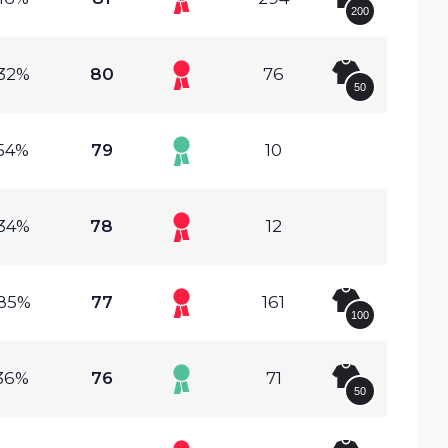
200
.32%
80
76
50
.54%
79
10
.34%
78
12
.85%
77
161
100
.36%
76
71
50