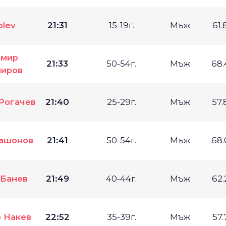
olev
21:31
15-19г.
Мъж
61
имир
21:33
50-54г.
Мъж
68
иров
Рогачев
21:40
25-29г.
Мъж
57
ашонов
21:41
50-54г.
Мъж
68
 Банев
21:49
40-44г.
Мъж
62
 Накев
22:52
35-39г.
Мъж
57