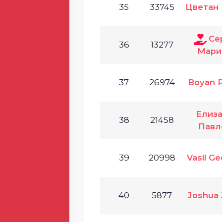
35
33745
Цветан
Се
36
13277
Мари
37
26974
Boyan 
Елиз
38
21458
Павл
39
20998
Vasil Ge
40
5877
Joshua