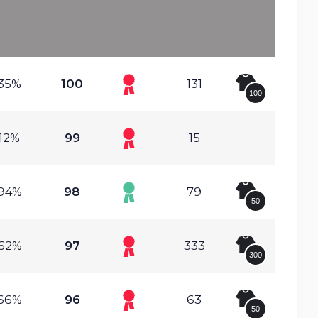
.35%
100
131
100
.12%
99
15
.94%
98
79
50
.62%
97
333
300
.66%
96
63
50