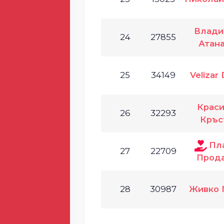
Влади
24
27855
Атан
25
34149
Velizar
Крас
26
32293
Кръс
Пл
27
22709
Прод
28
30987
Живко 