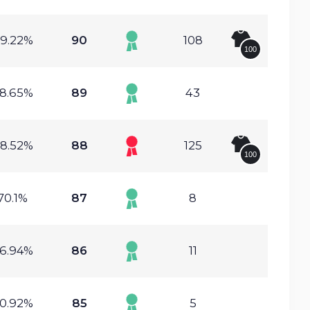
9.22%
90
108
100
8.65%
89
43
8.52%
88
125
100
70.1%
87
8
6.94%
86
11
0.92%
85
5