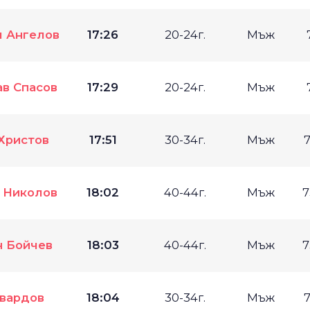
л Ангелов
17:26
20-24г.
Мъж
в Спасов
17:29
20-24г.
Мъж
Христов
17:51
30-34г.
Мъж
7
 Николов
18:02
40-44г.
Мъж
7
н Бойчев
18:03
40-44г.
Мъж
7
Увардов
18:04
30-34г.
Мъж
7