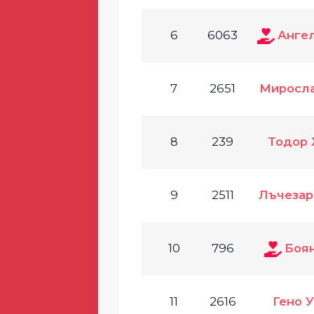
6
6063
Анге
7
2651
Миросла
8
239
Тодор 
9
2511
Лъчезар
10
796
Боя
11
2616
Гено 