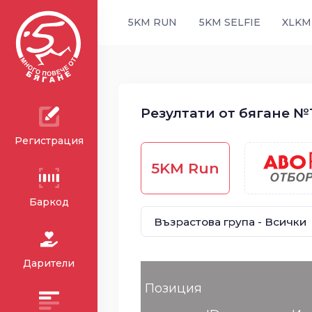
5KM RUN
5KM SELFIE
XLKM
Резултати от бягане №1 
Регистрация
5KM Run
Баркод
Дарители
Позиция