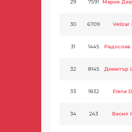
29
7591
Мария Де
30
6709
Velizar
31
1445
Радослав
32
8145
Димитър 
33
1832
Elena D
34
243
Васил 