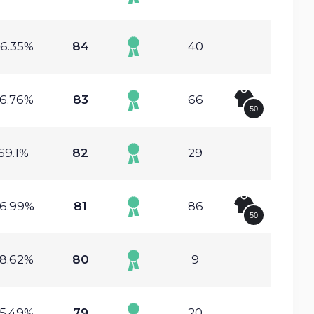
6.35%
84
40
6.76%
83
66
50
69.1%
82
29
6.99%
81
86
50
8.62%
80
9
5.49%
79
20