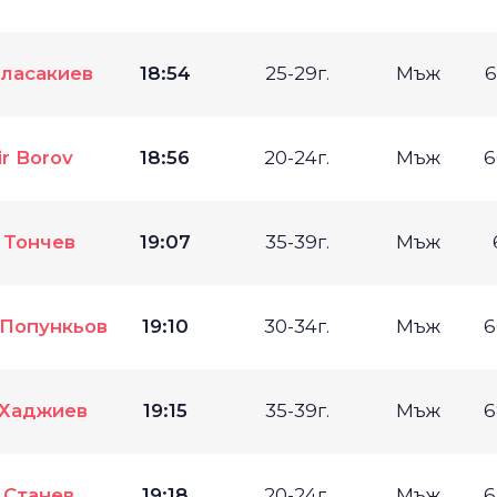
Власакиев
18:54
25-29г.
Мъж
6
ir Borov
18:56
20-24г.
Мъж
6
 Тончев
19:07
35-39г.
Мъж
 Попункьов
19:10
30-34г.
Мъж
6
 Хаджиев
19:15
35-39г.
Мъж
6
 Станев
19:18
20-24г.
Мъж
6