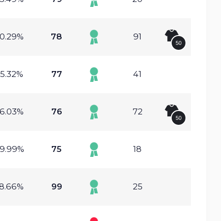
0.29%
78
91
50
5.32%
77
41
6.03%
76
72
50
9.99%
75
18
8.66%
99
25