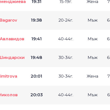
рменджиева
19:31
15-19г.
Жена
7
 Bagarov
19:38
20-24г.
Мъж
6
 Авлавидов
19:41
40-44г.
Мъж
6
Шиндарски
19:48
30-34г.
Мъж
6
imitrova
20:01
30-34г.
Жена
7
Николов
20:03
40-44г.
Мъж
6