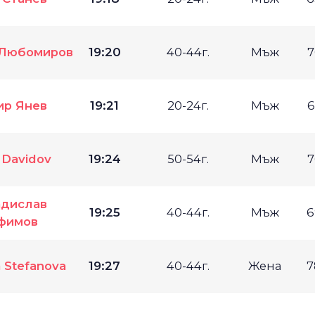
 Любомиров
19:20
40-44г.
Мъж
7
ир Янев
19:21
20-24г.
Мъж
6
 Davidov
19:24
50-54г.
Мъж
7
дислав
19:25
40-44г.
Мъж
6
фимов
a Stefanova
19:27
40-44г.
Жена
7