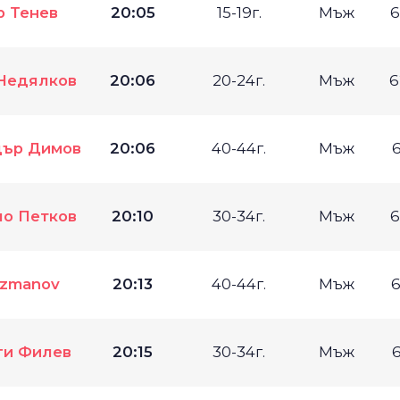
р Тенев
20:05
15-19г.
Мъж
6
Недялков
20:06
20-24г.
Мъж
6
дър Димов
20:06
40-44г.
Мъж
6
ло Петков
20:10
30-34г.
Мъж
6
Kuzmanov
20:13
40-44г.
Мъж
6
ги Филев
20:15
30-34г.
Мъж
6