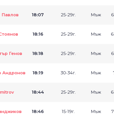
 Павлов
18:07
25-29г.
Мъж
6
Стоянов
18:16
25-29г.
Мъж
6
тър Генов
18:18
25-29г.
Мъж
6
р Андронов
18:19
30-34г.
Мъж
imitrov
18:44
25-29г.
Мъж
6
анджиков
18:46
15-19г.
Мъж
7