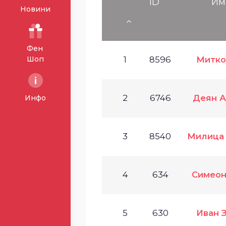
ID
Им
Новини
Фен
Шоп
1
8596
Митко
2
6746
Деян А
Инфо
3
8540
Милица
4
634
Симеон
5
630
Иван 