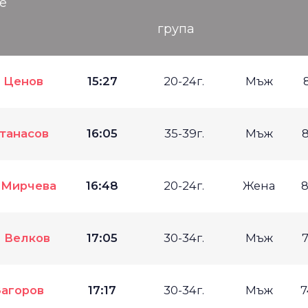
е
група
 Ценов
15:27
20-24г.
Мъж
танасов
16:05
35-39г.
Мъж
8
 Мирчева
16:48
20-24г.
Жена
8
 Велков
17:05
30-34г.
Мъж
7
Загоров
17:17
30-34г.
Мъж
7