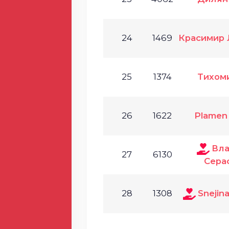
24
1469
Красимир
25
1374
Тихом
26
1622
Plamen
Вла
27
6130
Сера
28
1308
Snejin