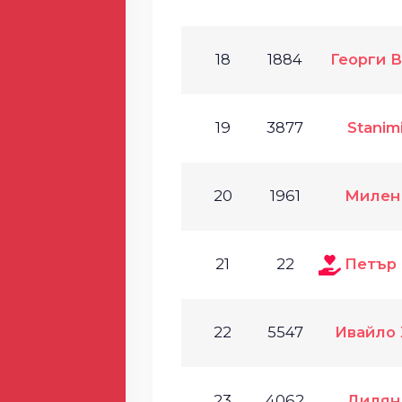
18
1884
Георги 
19
3877
Stanim
20
1961
Милен
21
22
Петър
22
5547
Ивайло
23
4062
Дилян