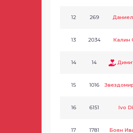
12
269
Даниел
13
2034
Калин 
14
14
Дими
15
1016
Звездоми
16
6151
Ivo D
17
1781
Боян Ив