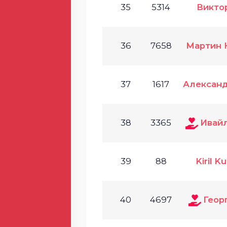
35
5314
Викто
36
7658
Мартин 
37
1617
Алексан
38
3365
Ивай
39
88
Kiril 
40
4697
Геор