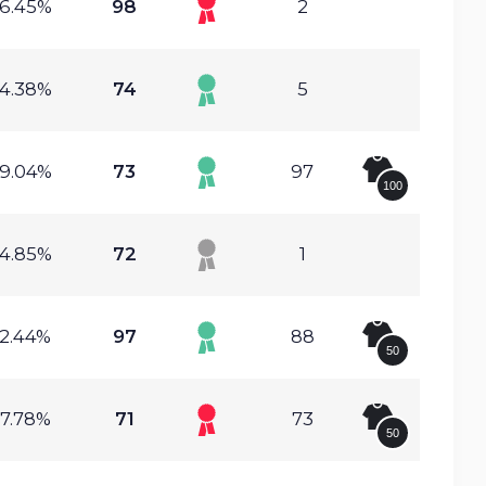
6.45%
98
2
4.38%
74
5
9.04%
73
97
100
4.85%
72
1
2.44%
97
88
50
7.78%
71
73
50