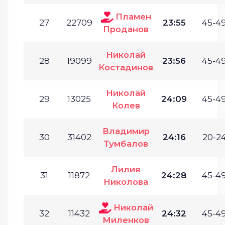
Пламен
27
22709
23:55
45-49
Проданов
Николай
28
19099
23:56
45-49
Костадинов
Николай
29
13025
24:09
45-49
Колев
Владимир
30
31402
24:16
20-24
Тумбалов
Лилия
31
11872
24:28
45-49
Николова
Николай
32
11432
24:32
45-49
Миленков