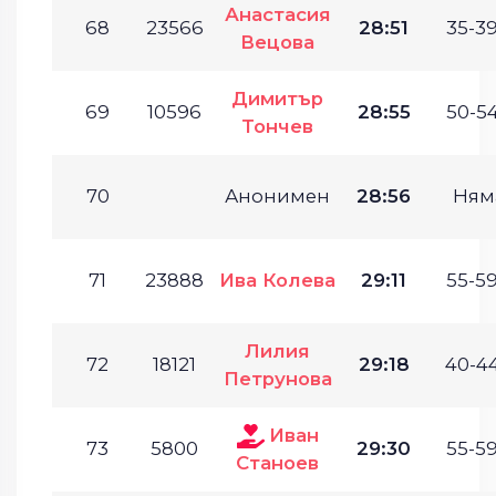
Анастасия
68
23566
28:51
35-39
Вецова
Димитър
69
10596
28:55
50-54
Тончев
70
Анонимен
28:56
Ням
71
23888
Ива Колева
29:11
55-59
Лилия
72
18121
29:18
40-44
Петрунова
Иван
73
5800
29:30
55-59
Станоев