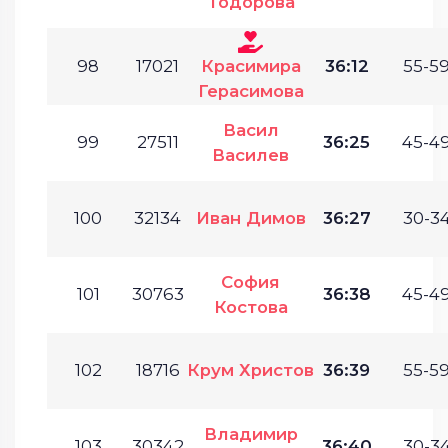
Тодорова
98
17021
Красимира
36:12
55-59
Герасимова
Васил
99
27511
36:25
45-49
Василев
100
32134
Иван Димов
36:27
30-34
София
101
30763
36:38
45-49
Костова
102
18716
Крум Христов
36:39
55-59
Владимир
103
30342
36:40
30-34