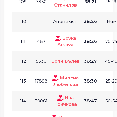
109
7850
38:21
15-19
Станилов
110
Анонимен
38:26
Ням
Boyka
111
467
38:26
70-74
Arsova
112
5536
Боян Вълев
38:27
45-49
Милена
113
17898
38:30
25-29
Любенова
Ива
114
30861
38:47
50-54
Тричкова