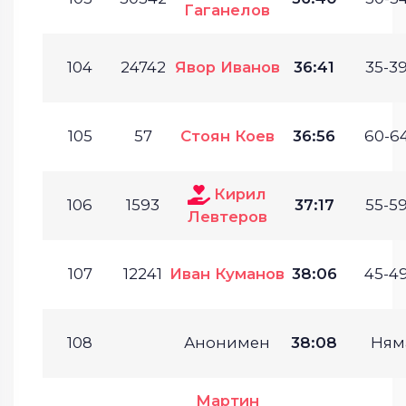
Гаганелов
104
24742
Явор Иванов
36:41
35-39
105
57
Стоян Коев
36:56
60-64
Кирил
106
1593
37:17
55-59
Левтеров
107
12241
Иван Куманов
38:06
45-49
108
Анонимен
38:08
Ням
Мартин