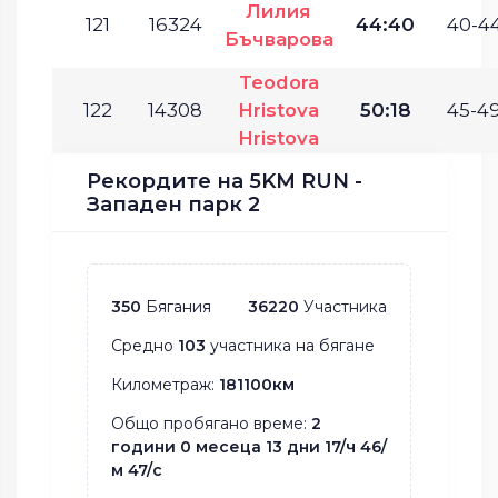
Лилия
121
16324
44:40
40-44
Бъчварова
Teodora
122
14308
Hristova
50:18
45-49
Hristova
Рекордите на 5KM RUN -
Западен парк 2
350
Бягания
36220
Участника
Средно
103
участника на бягане
Километраж:
181100км
Общо пробягано време:
2
години 0 месеца 13 дни 17/ч 46/
м 47/с