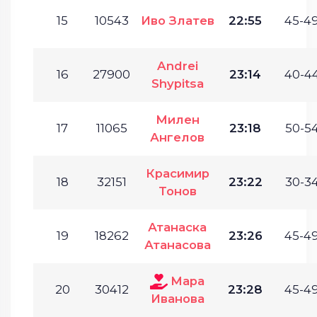
15
10543
Иво Златев
22:55
45-49
Andrei
16
27900
23:14
40-44
Shypitsa
Милен
17
11065
23:18
50-54
Ангелов
Красимир
18
32151
23:22
30-34
Тонов
Атанаска
19
18262
23:26
45-49
Атанасова
Мара
20
30412
23:28
45-49
Иванова