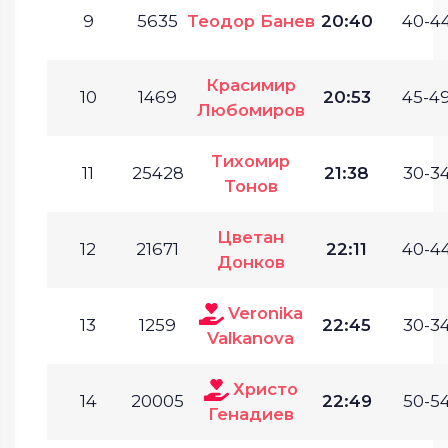
9
5635
Теодор Банев
20:40
40-44
Красимир
10
1469
20:53
45-49
Любомиров
Тихомир
11
25428
21:38
30-34
Тонов
Цветан
12
21671
22:11
40-44
Донков
Veronika
13
1259
22:45
30-34
Valkanova
Христо
14
20005
22:49
50-54
Генадиев