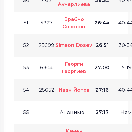
50
402
26:32
40-44
Акчарлиева
Врабчо
51
5927
26:44
40-44
Соколов
52
25699
Simeon Dosev
26:51
30-34
Георги
53
6304
27:00
15-19
Георгиев
54
28652
Иван Йотов
27:16
40-44
55
Анонимен
27:17
Ням
Камен