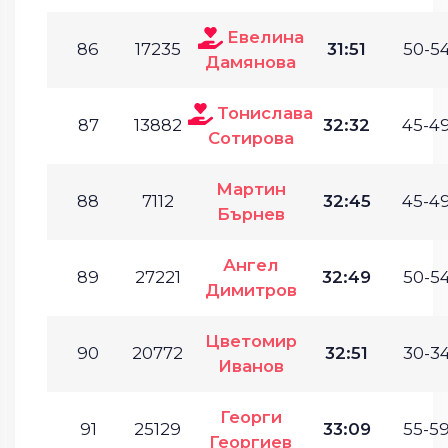
Евелина
86
17235
31:51
50-54
Дамянова
Тонислава
87
13882
32:32
45-49
Сотирова
Мартин
88
7112
32:45
45-49
Бърнев
Ангел
89
27221
32:49
50-54
Димитров
Цветомир
90
20772
32:51
30-34
Иванов
Георги
91
25129
33:09
55-59
Георгиев