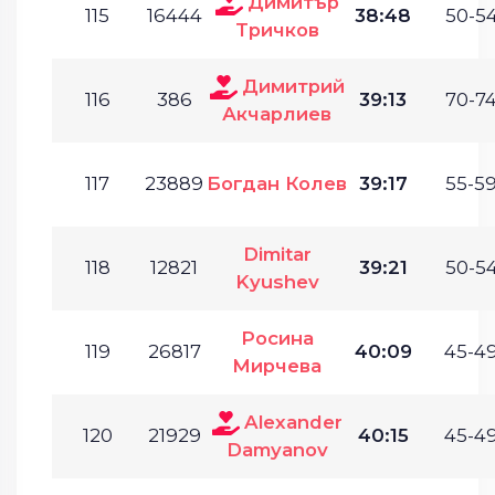
Димитър
115
16444
38:48
50-54
Тричков
Димитрий
116
386
39:13
70-74
Акчарлиев
117
23889
Богдан Колев
39:17
55-59
Dimitar
118
12821
39:21
50-54
Kyushev
Росина
119
26817
40:09
45-49
Мирчева
Alexander
120
21929
40:15
45-49
Damyanov