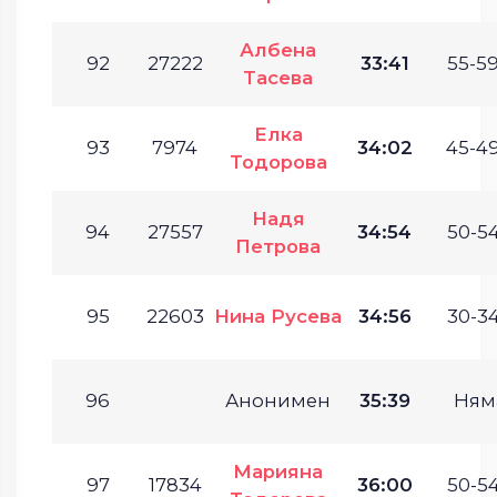
Албена
92
27222
33:41
55-59
Тасева
Елка
93
7974
34:02
45-49
Тодорова
Надя
94
27557
34:54
50-54
Петрова
95
22603
Нина Русева
34:56
30-34
96
Анонимен
35:39
Ням
Марияна
97
17834
36:00
50-54