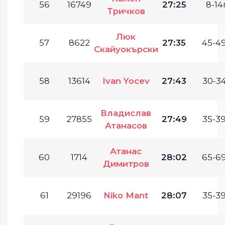
56
16749
27:25
8-14г
Тричков
Люк
57
8622
27:35
45-49
Скайуокърски
58
13614
Ivan Yocev
27:43
30-34
Владислав
59
27855
27:49
35-39
Атанасов
Атанас
60
1714
28:02
65-69
Димитров
61
29196
Niko Mant
28:07
35-39