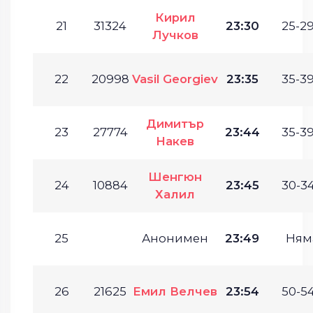
Кирил
21
31324
23:30
25-29
Лучков
22
20998
Vasil Georgiev
23:35
35-39
Димитър
23
27774
23:44
35-39
Накев
Шенгюн
24
10884
23:45
30-34
Халил
25
Анонимен
23:49
Ням
26
21625
Емил Велчев
23:54
50-54