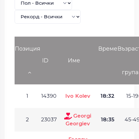
Позиция
Време
Възрас
ID
Име
група
1
14390
Ivo Kolev
18:32
15-19
Georgi
2
23037
18:35
45-49
Georgiev