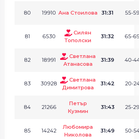
80
19910
Ана Стоилова
31:31
55-59
Силян
81
6530
31:32
65-69
Тополски
Светлана
82
18991
31:39
40-44
Атанасова
Светлана
83
30928
31:42
20-24
Димитрова
Петър
84
21266
31:43
25-29
Кузмин
Любомира
85
14242
31:49
50-54
Николова