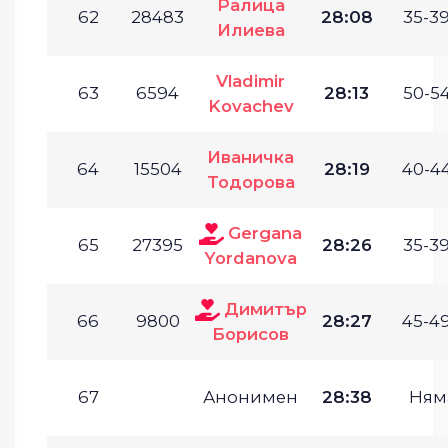
Ралица
62
28483
28:08
35-39
Илиева
Vladimir
63
6594
28:13
50-54
Kovachev
Иваничка
64
15504
28:19
40-44
Тодорова
Gergana
65
27395
28:26
35-39
Yordanova
Димитър
66
9800
28:27
45-49
Борисов
67
Анонимен
28:38
Ням