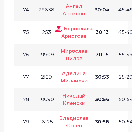
Ангел
74
29638
30:04
45-49
Ангелов
Борислава
75
253
30:13
45-49
Христова
Мирослав
76
19909
30:15
55-59
Лилов
Аделина
77
2129
30:53
25-29
Миланова
Николай
78
10090
30:56
50-54
Кленски
Владислав
79
16128
30:58
50-54
Стоев