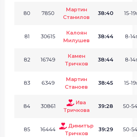
Мартин
80
7850
38:40
15-19
Станилов
Калоян
81
30615
38:44
8-14г
Милушев
Камен
82
16749
38:44
8-14г
Тричков
Мартин
83
6349
38:45
15-19
Станоев
Ива
84
30861
39:28
50-54
Тричкова
Димитър
85
16444
39:29
50-54
Тричков