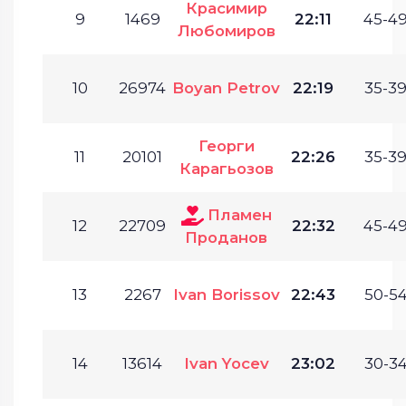
Красимир
9
1469
22:11
45-49
Любомиров
10
26974
Boyan Petrov
22:19
35-39
Георги
11
20101
22:26
35-39
Карагьозов
Пламен
12
22709
22:32
45-49
Проданов
13
2267
Ivan Borissov
22:43
50-54
14
13614
Ivan Yocev
23:02
30-34