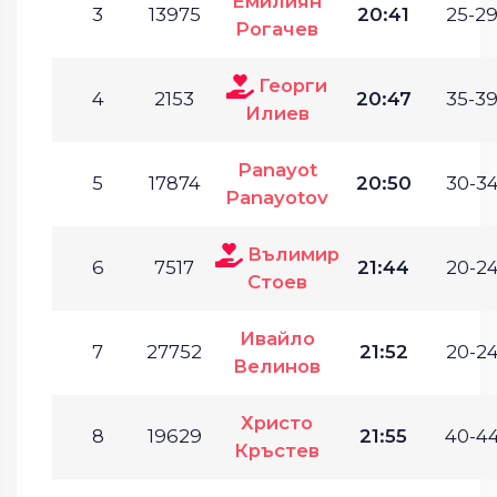
Емилиян
3
13975
20:41
25-29
Рогачев
Георги
4
2153
20:47
35-39
Илиев
Panayot
5
17874
20:50
30-34
Panayotov
Вълимир
6
7517
21:44
20-24
Стоев
Ивайло
7
27752
21:52
20-24
Велинов
Христо
8
19629
21:55
40-44
Кръстев