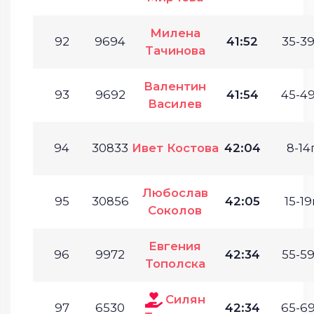
Милена
92
9694
41:52
35-39
Тачинова
Валентин
93
9692
41:54
45-49
Василев
94
30833
Ивет Костова
42:04
8-14г
Любослав
95
30856
42:05
15-19
Соколов
Евгения
96
9972
42:34
55-59
Тополска
Силян
97
6530
42:34
65-69