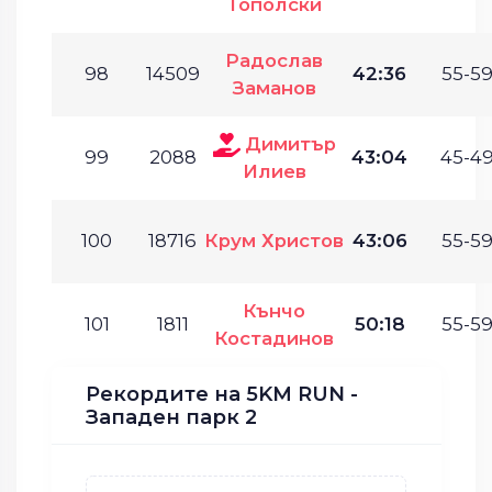
Тополски
Радослав
98
14509
42:36
55-59
Заманов
Димитър
99
2088
43:04
45-49
Илиев
100
18716
Крум Христов
43:06
55-59
Кънчо
101
1811
50:18
55-59
Костадинов
Рекордите на 5KM RUN -
Западен парк 2