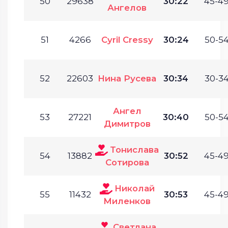
50
29638
30:22
45-49
Ангелов
51
4266
Cyril Cressy
30:24
50-54
52
22603
Нина Русева
30:34
30-34
Ангел
53
27221
30:40
50-54
Димитров
Тонислава
54
13882
30:52
45-49
Сотирова
Николай
55
11432
30:53
45-49
Миленков
Светлана