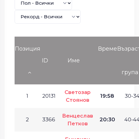
Позиция
Време
Възрас
ID
Име
група
Светозар
1
20131
19:58
30-34
Стоянов
Венцеслав
2
3366
20:30
40-44
Петков