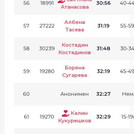
56
18991
30:56
40-44
Атанасова
Албена
57
27222
31:19
55-59
Тасева
Костадин
58
30239
31:48
30-34
Костадинов
Боряна
59
19280
32:19
45-49
Сугарева
60
Анонимен
32:27
Ням
Калин
61
19270
32:29
15-19
Кукурешков