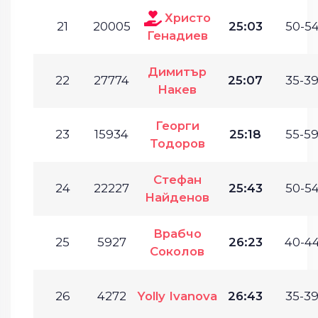
Христо
21
20005
25:03
50-54
Генадиев
Димитър
22
27774
25:07
35-39
Накев
Георги
23
15934
25:18
55-59
Тодоров
Стефан
24
22227
25:43
50-54
Найденов
Врабчо
25
5927
26:23
40-44
Соколов
26
4272
Yolly Ivanova
26:43
35-39