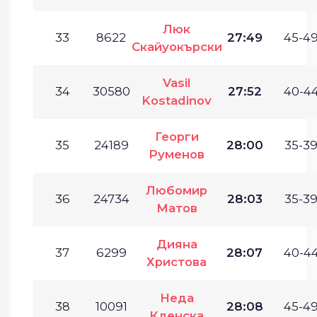
Люк
33
8622
27:49
45-49
Скайуокърски
Vasil
34
30580
27:52
40-44
Kostadinov
Георги
35
24189
28:00
35-39
Руменов
Любомир
36
24734
28:03
35-39
Матов
Дияна
37
6299
28:07
40-44
Христова
Неда
38
10091
28:08
45-49
Кленска