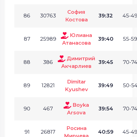
София
86
30763
39:32
45-49
Костова
Юлиана
87
25989
39:40
55-59
Атанасова
Димитрий
88
386
39:45
70-74
Акчарлиев
Dimitar
89
12821
39:49
50-54
Kyushev
Boyka
90
467
39:54
70-74
Arsova
Росина
91
26817
40:59
45-49
Мирчева