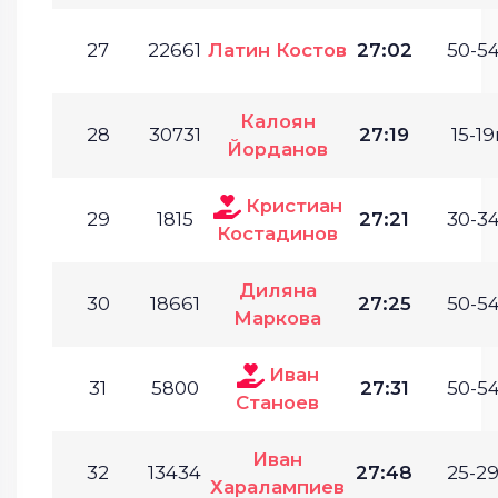
27
22661
Латин Костов
27:02
50-54
Калоян
28
30731
27:19
15-19
Йорданов
Кристиан
29
1815
27:21
30-34
Костадинов
Диляна
30
18661
27:25
50-54
Маркова
Иван
31
5800
27:31
50-54
Станоев
Иван
32
13434
27:48
25-29
Харалампиев