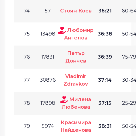
74
57
Стоян Коев
36:21
60-64
Любомир
75
13498
36:38
50-54
Ангелов
Петър
76
17831
36:39
75-79
Дончев
Vladimir
77
30876
37:14
30-34
Zdravkov
Милена
78
17898
37:15
25-29
Любенова
Красимира
79
5974
38:31
50-54
Найденова