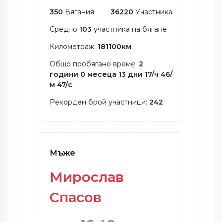
350
Бягания
36220
Участника
Средно
103
участника на бягане
Километраж:
181100км
Общо пробягано време:
2
години 0 месеца 13 дни 17/ч 46/
м 47/с
Рекорден брой участници:
242
Мъже
Мирослав
Спасов