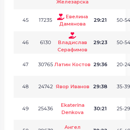
Железарска
Евелина
45
17235
29:21
50-54
Дамянова
46
6130
Владислав
29:23
50-54
Серафимов
47
30765
Латин Костов
29:36
20-24
48
24742
Явор Иванов
29:38
35-39
Ekaterina
49
25436
30:21
25-29
Denkova
Ангел