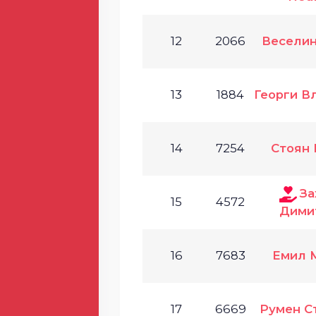
12
2066
Веселин
13
1884
Георги В
14
7254
Стоян 
За
15
4572
Дими
16
7683
Емил 
17
6669
Румен С