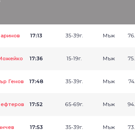
е
аринов
17:13
35-39г.
Мъж
76
Можейко
17:36
15-19г.
Мъж
75
ър Генов
17:48
35-39г.
Мъж
74
Лефтеров
17:52
65-69г.
Мъж
94
анчев
17:53
35-39г.
Мъж
73