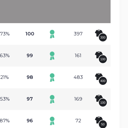
.73%
100
397
300
.63%
99
161
100
.21%
98
483
400
.53%
97
169
100
.87%
96
72
50