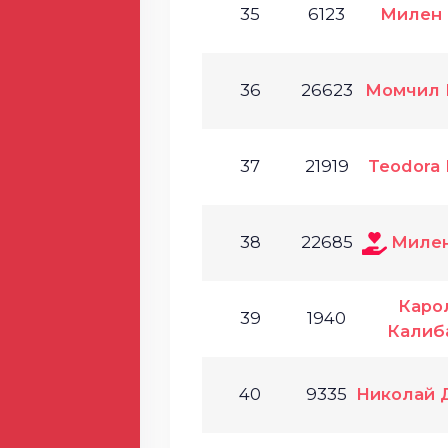
35
6123
Милен 
36
26623
Момчил 
37
21919
Teodora 
38
22685
Милен
Каро
39
1940
Калиб
40
9335
Николай 