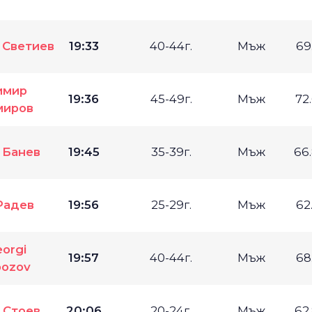
 Светиев
19:33
40-44г.
Мъж
69
имир
19:36
45-49г.
Мъж
72
иров
 Банев
19:45
35-39г.
Мъж
66
Радев
19:56
25-29г.
Мъж
62
orgi
19:57
40-44г.
Мъж
68
ozov
 Стоев
20:06
20-24г.
Мъж
62