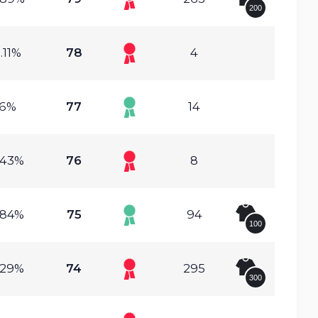
200
.11%
78
4
6%
77
14
.43%
76
8
.84%
75
94
100
.29%
74
295
300