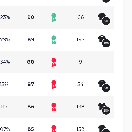
.23%
90
66
50
.79%
89
197
100
.34%
88
9
.15%
87
54
50
.11%
86
138
100
.07%
85
158