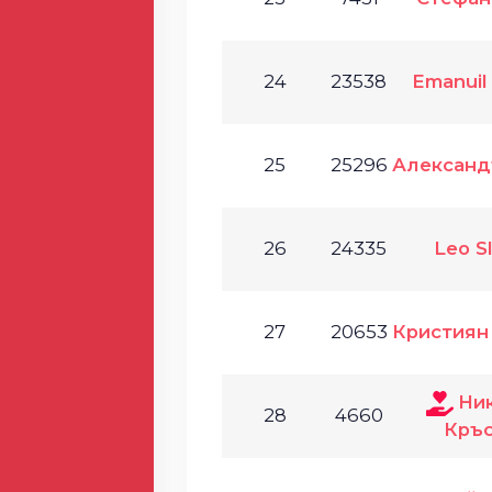
24
23538
Emanuil
25
25296
Александ
26
24335
Leo S
27
20653
Кристиян
Ни
28
4660
Кръс