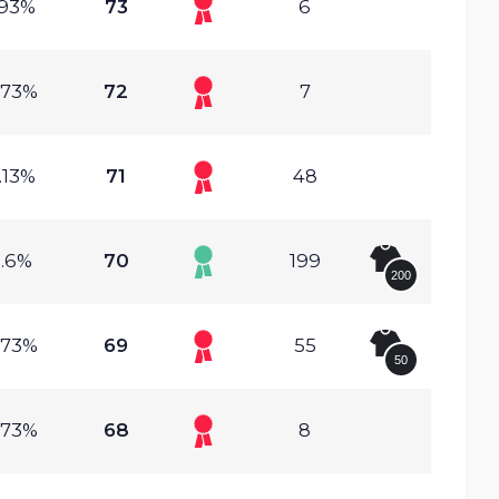
.93%
73
6
.73%
72
7
.13%
71
48
.6%
70
199
200
.73%
69
55
50
.73%
68
8