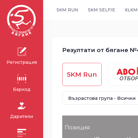
5KM RUN
5KM SELFIE
XLKM
Резултати от бягане №4
Регистрация
5KM Run
Баркод
Дарители
Позиция