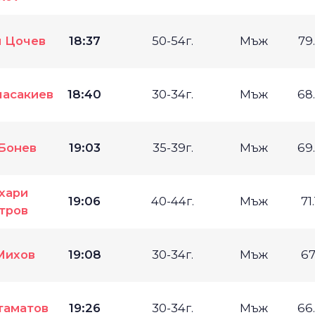
 Цочев
18:37
50-54г.
Мъж
79
ласакиев
18:40
30-34г.
Мъж
68
Бонев
19:03
35-39г.
Мъж
69
хари
19:06
40-44г.
Мъж
71
тров
Михов
19:08
30-34г.
Мъж
67
таматов
19:26
30-34г.
Мъж
66