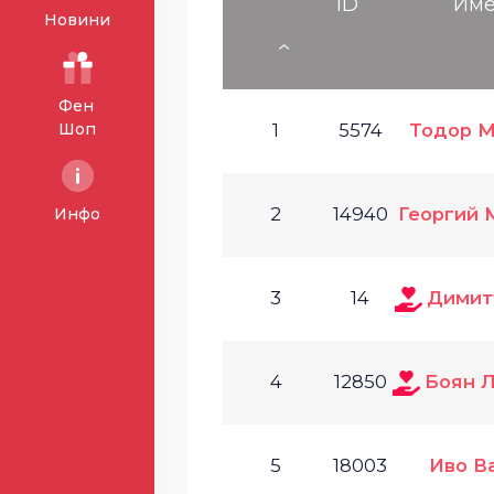
ID
Им
Новини
Фен
Шоп
1
5574
Тодор М
2
14940
Георгий 
Инфо
3
14
Димит
4
12850
Боян 
5
18003
Иво В