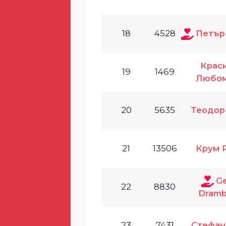
18
4528
Петър
Крас
19
1469
Любом
20
5635
Теодор
21
13506
Крум 
Ge
22
8830
Dramb
23
7431
Стефан