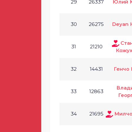
29
26337
Юлий 
30
26275
Deyan H
Ста
31
21210
Кожух
32
14431
Генчо 
Влад
33
12863
Геор
34
21695
Милчо