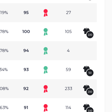
.19%
95
27
.78%
100
105
100
.78%
94
4
.34%
93
59
50
.08%
92
233
200
.63%
91
114
100