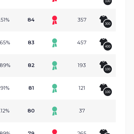
100
.51%
84
357
300
.65%
83
457
400
.89%
82
193
100
.91%
81
121
100
.12%
80
37
.89%
79
265