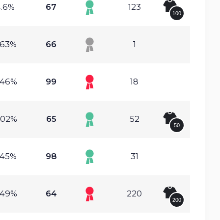
.6%
67
123
100
.63%
66
1
.46%
99
18
.02%
65
52
50
.45%
98
31
.49%
64
220
200