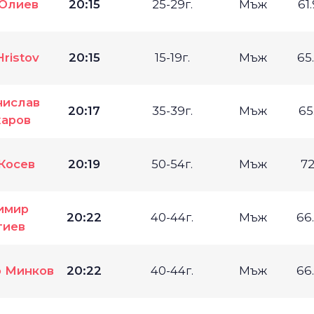
Юлиев
20:15
25-29г.
Мъж
61
ristov
20:15
15-19г.
Мъж
65
нислав
20:17
35-39г.
Мъж
65
аров
Косев
20:19
50-54г.
Мъж
72
имир
20:22
40-44г.
Мъж
66
гиев
 Минков
20:22
40-44г.
Мъж
66