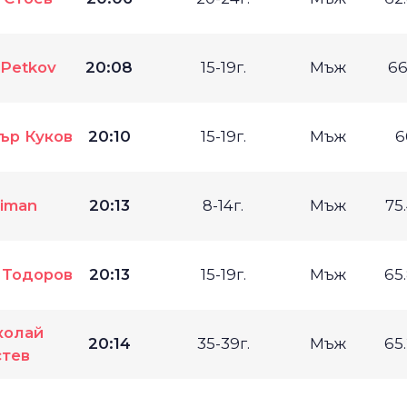
 Petkov
20:08
15-19г.
Мъж
66
ър Куков
20:10
15-19г.
Мъж
6
liman
20:13
8-14г.
Мъж
75
 Тодоров
20:13
15-19г.
Мъж
65
колай
20:14
35-39г.
Мъж
65
тев