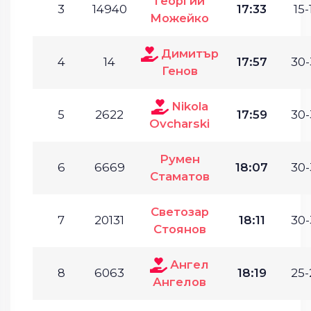
Георгий
3
14940
17:33
15-
Можейко
Димитър
4
14
17:57
30-
Генов
Nikola
5
2622
17:59
30-
Ovcharski
Румен
6
6669
18:07
30-
Стаматов
Светозар
7
20131
18:11
30-
Стоянов
Ангел
8
6063
18:19
25-
Ангелов