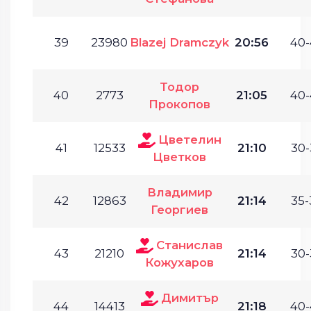
39
23980
Blazej Dramczyk
20:56
40-
Тодор
40
2773
21:05
40-
Прокопов
Цветелин
41
12533
21:10
30-
Цветков
Владимир
42
12863
21:14
35-
Георгиев
Станислав
43
21210
21:14
30-
Кожухаров
Димитър
44
14413
21:18
40-