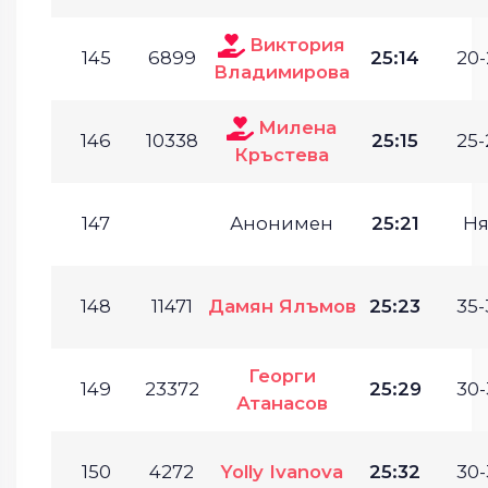
Виктория
145
6899
25:14
20-
Владимирова
Милена
146
10338
25:15
25-
Кръстева
147
Анонимен
25:21
Ня
148
11471
Дамян Ялъмов
25:23
35-
Георги
149
23372
25:29
30-
Атанасов
150
4272
Yolly Ivanova
25:32
30-