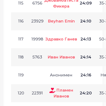
Джованбатиста
115
6756
24:09
35-
Фикера
116
23929
Beyhan Emin
24:10
30-
117
19998
Здравко Ганев
24:13
50-
118
5763
Иван Иванов
24:14
35-
119
Анонимен
24:16
Ня
Пламен
120
22391
24:20
35-
Иванов