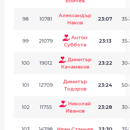
Бойчев
Александър
98
10781
23:07
35-
Наков
Антон
99
21079
23:13
35-
Суббота
Димитър
100
19012
23:22
30-
Качамаков
Димитър
101
12709
23:24
50-
Тодоров
Николай
102
11755
23:28
30-
Иванов
103
14798
Иван Станчев
23:30
35-