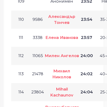
109
Анонимен
23:52
Ня
Александър
110
9586
23:54
35-
Тончев
111
3338
Елена Иванова
23:57
20-
112
11065
Милен Ангелов
24:00
45-
Михаил
113
21478
24:02
40-
Николов
Mihail
114
23804
24:04
25-
Kachaunov