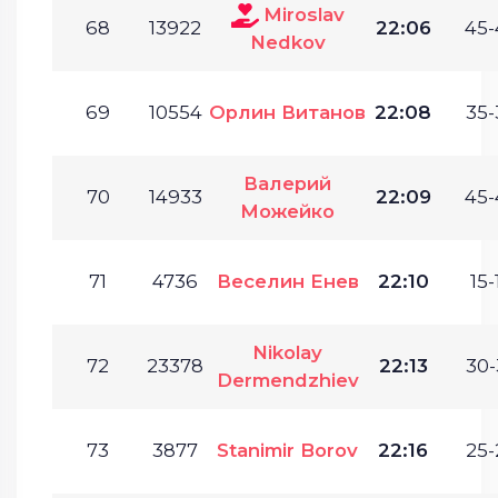
Miroslav
68
13922
22:06
45-
Nedkov
69
10554
Орлин Витанов
22:08
35-
Валерий
70
14933
22:09
45-
Можейко
71
4736
Веселин Енев
22:10
15-
Nikolay
72
23378
22:13
30-
Dermendzhiev
73
3877
Stanimir Borov
22:16
25-