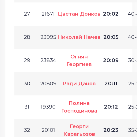
27
21671
Цветан Донков
20:02
40-
28
23995
Николай Начев
20:05
40-
Огнян
29
23834
20:09
30-
Георгиев
30
20809
Ради Данов
20:11
25-
Полина
31
19390
20:12
25-
Господинова
Георги
32
20101
20:23
35-
Карагьозов