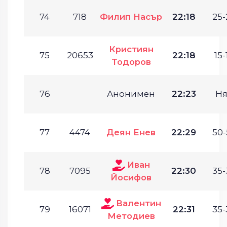
74
718
Филип Насър
22:18
25-
Кристиян
75
20653
22:18
15-
Тодоров
76
Анонимен
22:23
Ня
77
4474
Деян Енев
22:29
50-
Иван
78
7095
22:30
35-
Йосифов
Валентин
79
16071
22:31
35-
Методиев