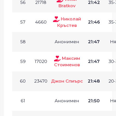
56
21718
21:42
35-
Bratkov
Николай
57
4660
21:46
35-
Кръстев
58
Анонимен
21:47
Ня
Максим
59
17020
21:47
30-
Стоименов
60
23470
Джон Спиърс
21:48
20-
61
Анонимен
21:50
Ня