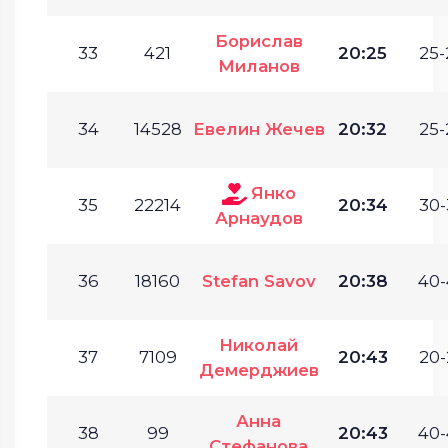
Борислав
33
421
20:25
25-
Миланов
34
14528
Евелин Жечев
20:32
25-
Янко
35
22214
20:34
30-
Арнаудов
36
18160
Stefan Savov
20:38
40-
Николай
37
7109
20:43
20-
Демерджиев
Анна
38
99
20:43
40-
Стефанова