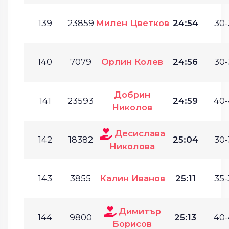
139
23859
Милен Цветков
24:54
30-
140
7079
Орлин Колев
24:56
30-
Добрин
141
23593
24:59
40-
Николов
Десислава
142
18382
25:04
30-
Николова
143
3855
Калин Иванов
25:11
35-
Димитър
144
9800
25:13
40-
Борисов