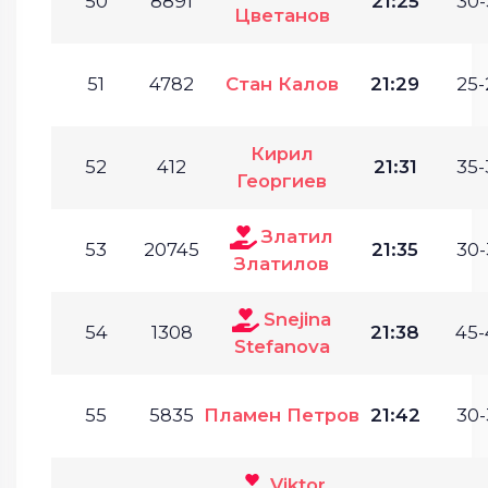
50
8891
21:25
30-
Цветанов
51
4782
Стан Калов
21:29
25-
Кирил
52
412
21:31
35-
Георгиев
Златил
53
20745
21:35
30-
Златилов
Snejina
54
1308
21:38
45-
Stefanova
55
5835
Пламен Петров
21:42
30-
Viktor