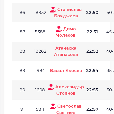
Станислав
86
18932
22:50
50-
Бояджиев
Димо
87
5388
22:51
45-
Чолаков
Атанаска
88
18262
22:52
40-
Атанасова
89
1984
Васил Кьосев
22:54
35-
Александър
90
1608
22:55
50-
Стоянов
Светослав
91
5811
22:57
40-
Светиев