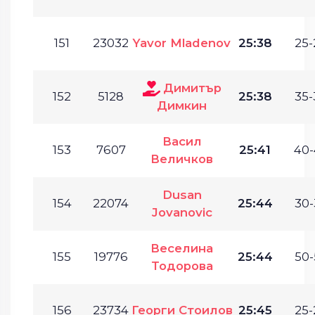
151
23032
Yavor Mladenov
25:38
25-
Димитър
152
5128
25:38
35-
Димкин
Васил
153
7607
25:41
40-
Величков
Dusan
154
22074
25:44
30-
Jovanovic
Веселина
155
19776
25:44
50-
Тодорова
156
23734
Георги Стоилов
25:45
25-