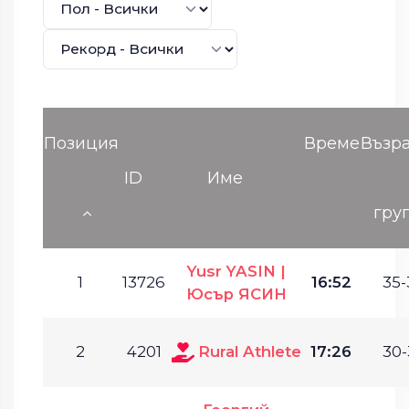
Позиция
Време
Възр
ID
Име
гру
Yusr YASIN |
1
13726
16:52
35-
Юсър ЯСИН
2
4201
Rural Athlete
17:26
30-