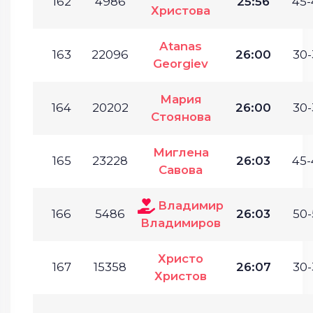
162
4986
25:56
45-
Христова
Atanas
163
22096
26:00
30-
Georgiev
Мария
164
20202
26:00
30-
Стоянова
Миглена
165
23228
26:03
45-
Савова
Владимир
166
5486
26:03
50-
Владимиров
Христо
167
15358
26:07
30-
Христов