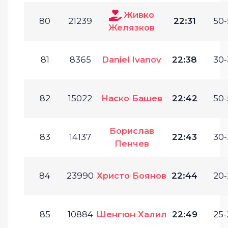
Живко
80
21239
22:31
50-
Желязков
81
8365
Daniel Ivanov
22:38
30-
82
15022
Наско Башев
22:42
50-
Борислав
83
14137
22:43
30-
Пенчев
84
23990
Христо Боянов
22:44
20-
85
10884
Шенгюн Халил
22:49
25-