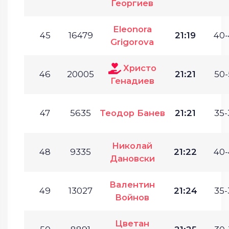
Георгиев
Eleonora
45
16479
21:19
40-
Grigorova
Христо
46
20005
21:21
50-
Генадиев
47
5635
Теодор Банев
21:21
35-
Николай
48
9335
21:22
40-
Дановски
Валентин
49
13027
21:24
35-
Войнов
Цветан