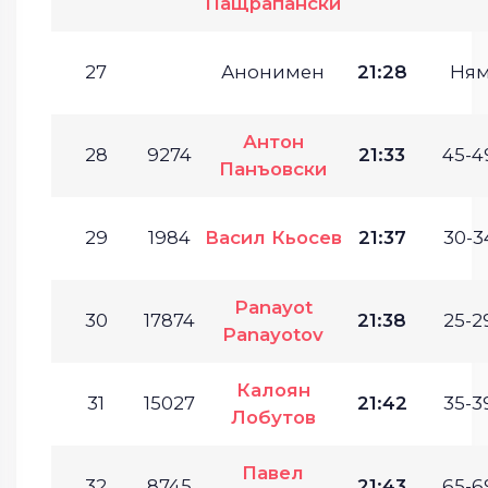
Пащрапански
27
Анонимен
21:28
Ням
Антон
28
9274
21:33
45-4
Панъовски
29
1984
Васил Кьосев
21:37
30-3
Panayot
30
17874
21:38
25-2
Panayotov
Калоян
31
15027
21:42
35-3
Лобутов
Павел
32
8745
21:43
65-6