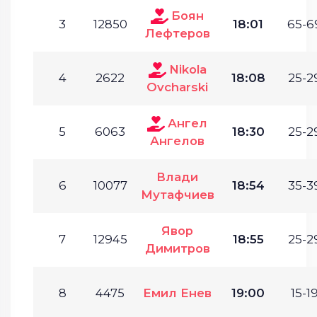
Боян
3
12850
18:01
65-6
Лефтеров
Nikola
4
2622
18:08
25-2
Ovcharski
Ангел
5
6063
18:30
25-2
Ангелов
Влади
6
10077
18:54
35-3
Мутафчиев
Явор
7
12945
18:55
25-2
Димитров
8
4475
Емил Енев
19:00
15-19