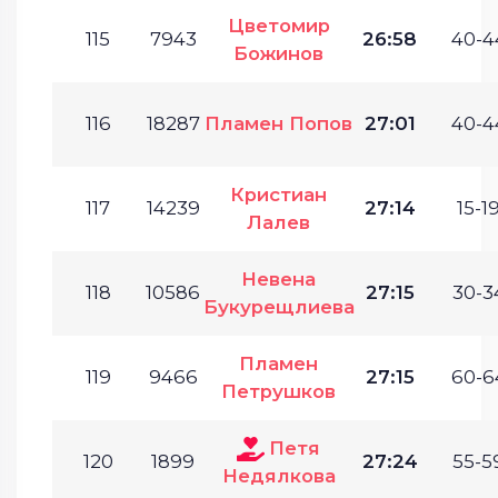
Цветомир
115
7943
26:58
40-4
Божинов
116
18287
Пламен Попов
27:01
40-4
Кристиан
117
14239
27:14
15-19
Лалев
Невена
118
10586
27:15
30-3
Букурещлиева
Пламен
119
9466
27:15
60-6
Петрушков
Петя
120
1899
27:24
55-5
Недялкова