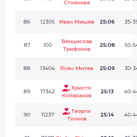
Стоянова
86
12305
Иван Мишев
25:06
35-3
Венцислав
87
100
25:08
50-5
Трифонов
88
13404
Ясен Митев
25:09
30-3
Христо
89
17342
25:13
40-4
Копаранов
Георги
90
11237
25:14
40-4
Точков