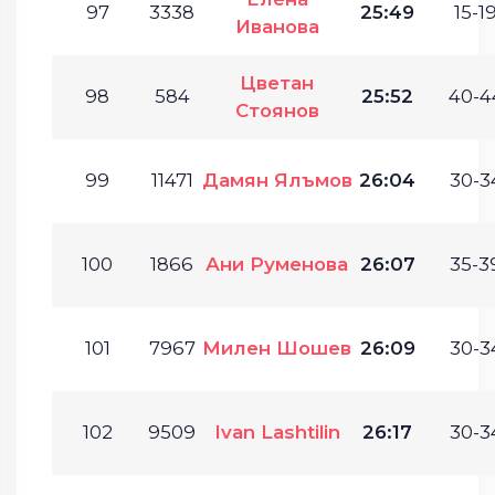
97
3338
25:49
15-19
Иванова
Цветан
98
584
25:52
40-4
Стоянов
99
11471
Дамян Ялъмов
26:04
30-3
100
1866
Ани Руменова
26:07
35-3
101
7967
Милен Шошев
26:09
30-3
102
9509
Ivan Lashtilin
26:17
30-3