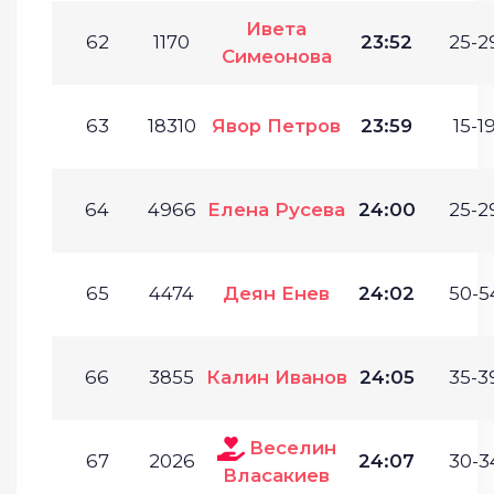
Ивета
62
1170
23:52
25-2
Симеонова
63
18310
Явор Петров
23:59
15-19
64
4966
Елена Русева
24:00
25-2
65
4474
Деян Енев
24:02
50-5
66
3855
Калин Иванов
24:05
35-3
Веселин
67
2026
24:07
30-3
Власакиев