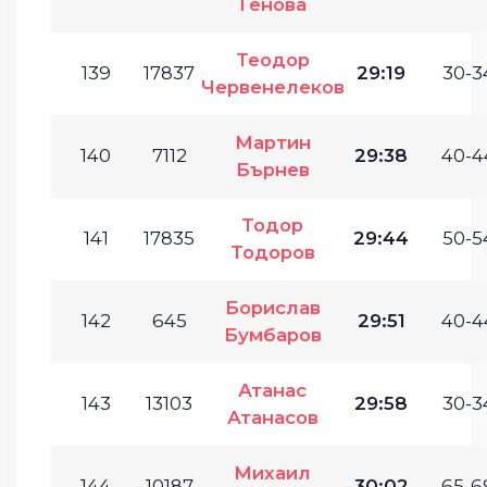
Генова
Теодор
139
17837
29:19
30-3
Червенелеков
Мартин
140
7112
29:38
40-4
Бърнев
Тодор
141
17835
29:44
50-5
Тодоров
Борислав
142
645
29:51
40-4
Бумбаров
Атанас
143
13103
29:58
30-3
Атанасов
Михаил
144
10187
30:02
65-6