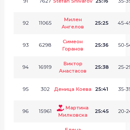
91
7627
Stefan Shivarov
25:16
35-3
Милен
92
11065
25:25
45-4
Ангелов
Симеон
93
6298
25:36
50-5
Горанов
Виктор
94
16919
25:38
25-2
Анастасов
95
302
Деница Коева
25:41
35-3
Мартина
96
15961
25:45
20-2
Милковска
Елена