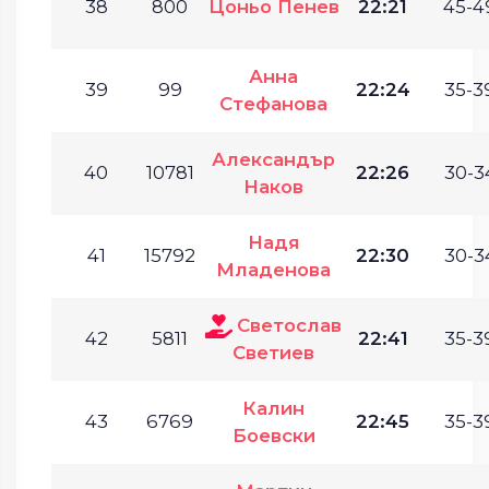
38
800
Цоньо Пенев
22:21
45-4
Анна
39
99
22:24
35-3
Стефанова
Александър
40
10781
22:26
30-3
Наков
Надя
41
15792
22:30
30-3
Младенова
Светослав
42
5811
22:41
35-3
Светиев
Калин
43
6769
22:45
35-3
Боевски