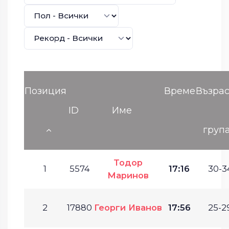
Позиция
Време
Възрас
ID
Име
груп
Тодор
1
5574
17:16
30-3
Маринов
2
17880
Георги Иванов
17:56
25-2