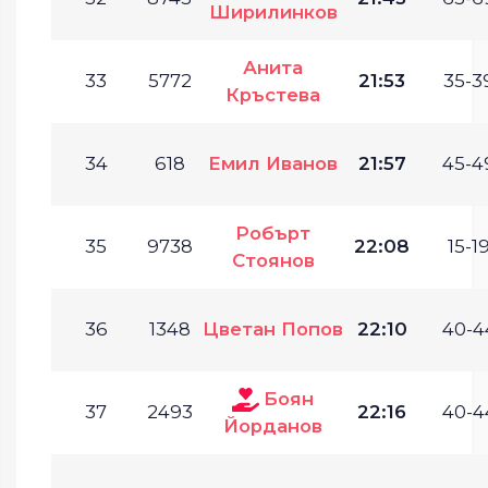
Ширилинков
Анита
33
5772
21:53
35-3
Кръстева
34
618
Емил Иванов
21:57
45-4
Робърт
35
9738
22:08
15-19
Стоянов
36
1348
Цветан Попов
22:10
40-4
Боян
37
2493
22:16
40-4
Йорданов