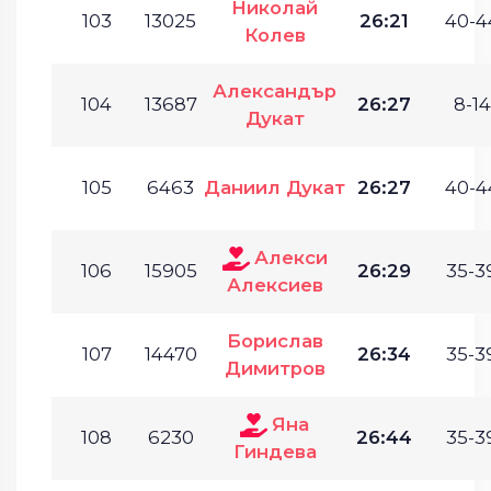
Николай
103
13025
26:21
40-4
Колев
Александър
104
13687
26:27
8-14
Дукат
105
6463
Даниил Дукат
26:27
40-4
Алекси
106
15905
26:29
35-3
Алексиев
Борислав
107
14470
26:34
35-3
Димитров
Яна
108
6230
26:44
35-3
Гиндева