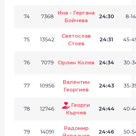
Ина - Гергана
74
7368
24:30
8-14
Бойчева
Светослав
75
13542
24:31
45-4
Стоев
76
7079
Орлин Колев
24:34
30-3
Валентин
77
10956
24:43
35-3
Георгиев
Георги
78
12746
24:44
40-4
Кърчев
Радомир
79
14091
24:46
50-5
Йорданов