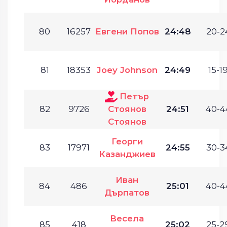
80
16257
Евгени Попов
24:48
20-2
81
18353
Joey Johnson
24:49
15-19
Петър
82
9726
Стоянов
24:51
40-4
Стоянов
Георги
83
17971
24:55
30-3
Казанджиев
Иван
84
486
25:01
40-4
Дърпатов
Весела
85
418
25:02
25-2