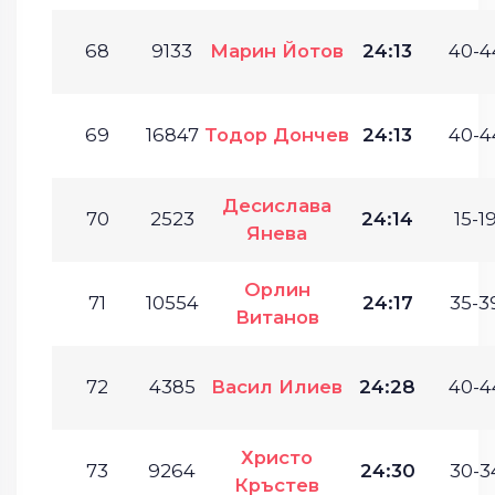
68
9133
Марин Йотов
24:13
40-4
69
16847
Тодор Дончев
24:13
40-4
Десислава
70
2523
24:14
15-19
Янева
Орлин
71
10554
24:17
35-3
Витанов
72
4385
Васил Илиев
24:28
40-4
Христо
73
9264
24:30
30-3
Кръстев