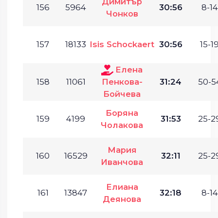
Димитър
156
5964
30:56
8-14
Чонков
157
18133
Isis Schockaert
30:56
15-19
Елена
158
11061
Пенкова-
31:24
50-5
Бойчева
Боряна
159
4199
31:53
25-2
Чолакова
Мария
160
16529
32:11
25-2
Иванчова
Елиана
161
13847
32:18
8-14
Деянова