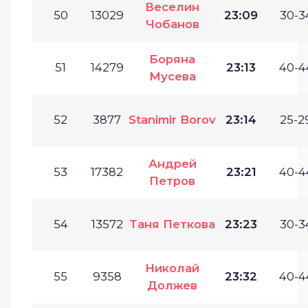
Веселин
50
13029
23:09
30-3
Чобанов
Боряна
51
14279
23:13
40-4
Мусева
52
3877
Stanimir Borov
23:14
25-2
Андрей
53
17382
23:21
40-4
Петров
54
13572
Таня Петкова
23:23
30-3
Николай
55
9358
23:32
40-4
Должев