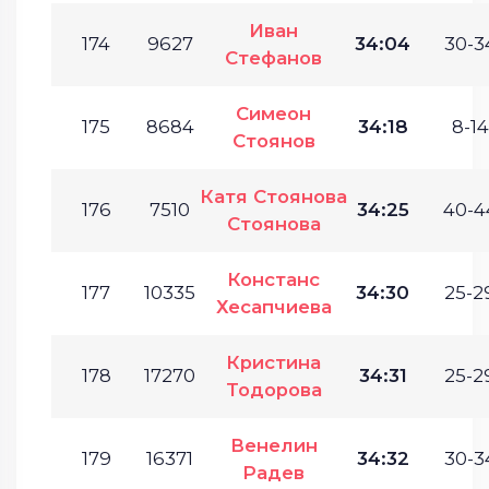
Иван
174
9627
34:04
30-3
Стефанов
Симеон
175
8684
34:18
8-14
Стоянов
Катя Стоянова
176
7510
34:25
40-4
Стоянова
Констанс
177
10335
34:30
25-2
Хесапчиева
Кристина
178
17270
34:31
25-2
Тодорова
Венелин
179
16371
34:32
30-3
Радев