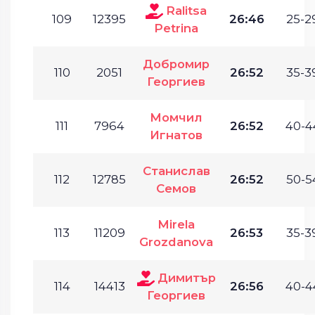
Ralitsa
109
12395
26:46
25-2
Petrina
Добромир
110
2051
26:52
35-3
Георгиев
Момчил
111
7964
26:52
40-4
Игнатов
Станислав
112
12785
26:52
50-5
Семов
Mirela
113
11209
26:53
35-3
Grozdanova
Димитър
114
14413
26:56
40-4
Георгиев