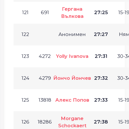
Гергана
121
691
27:25
15-19
Вълкова
122
Анонимен
27:27
Ням
123
4272
Yolly Ivanova
27:31
30-3
124
4279
Йончо Йончев
27:32
30-3
125
13818
Алекс Попов
27:33
15-19
Morgane
126
18286
27:38
15-19
Schockaert