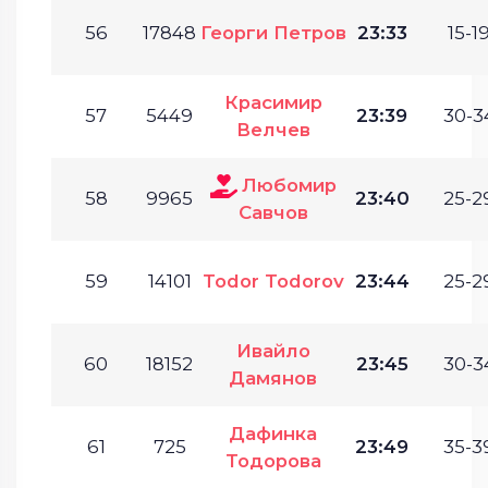
56
17848
Георги Петров
23:33
15-19
Красимир
57
5449
23:39
30-3
Велчев
Любомир
58
9965
23:40
25-2
Савчов
59
14101
Todor Todorov
23:44
25-2
Ивайло
60
18152
23:45
30-3
Дамянов
Дафинка
61
725
23:49
35-3
Тодорова