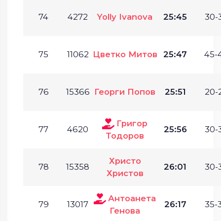
74
4272
Yolly Ivanova
25:45
30-
75
11062
Цветко Митов
25:47
45-
76
15366
Георги Попов
25:51
20-
Григор
77
4620
25:56
30-
Тодоров
Христо
78
15358
26:01
30-
Христов
Антоанета
79
13017
26:17
35-
Генова