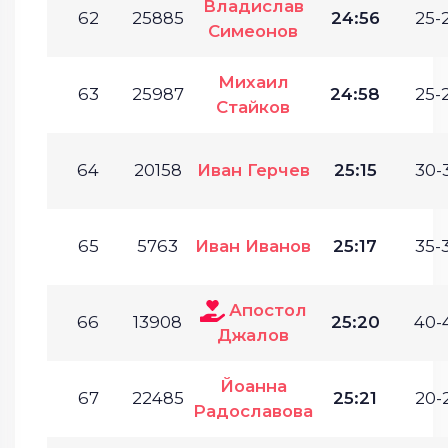
Владислав
62
25885
24:56
25-
Симеонов
Михаил
63
25987
24:58
25-
Стайков
64
20158
Иван Герчев
25:15
30-
65
5763
Иван Иванов
25:17
35-
Апостол
66
13908
25:20
40-
Джалов
Йоанна
67
22485
25:21
20-
Радославова