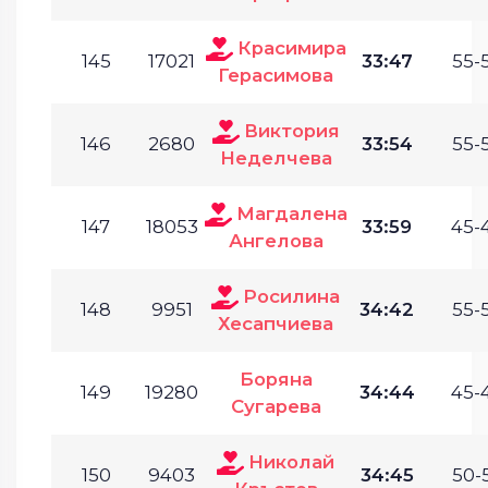
Красимира
145
17021
33:47
55-
Герасимова
Виктория
146
2680
33:54
55-
Неделчева
Магдалена
147
18053
33:59
45-
Ангелова
Росилина
148
9951
34:42
55-
Хесапчиева
Боряна
149
19280
34:44
45-
Сугарева
Николай
150
9403
34:45
50-