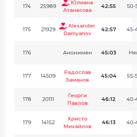
Юлиана
174
25989
42:55
50-
Атанасова
Alexander
175
21929
42:57
45-
Damyanov
176
Анонимен
45:03
Ня
Радослав
177
14509
45:04
55-
Заманов
Георги
178
20111
46:12
40-
Павлов
Христо
179
14152
46:13
40-
Михайлов