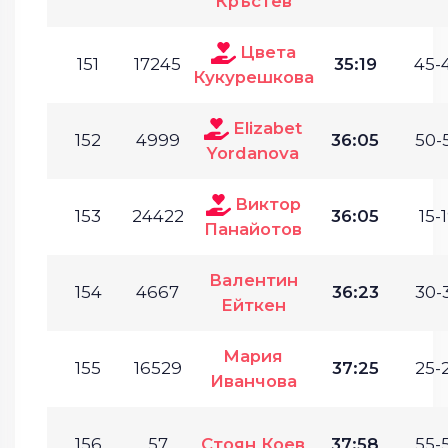
Кръстев
Цвета
151
17245
35:19
45-
Кукурешкова
Elizabet
152
4999
36:05
50-
Yordanova
Виктор
153
24422
36:05
15-1
Панайотов
Валентин
154
4667
36:23
30-
Ейткен
Мария
155
16529
37:25
25-
Иванчова
156
57
Стоян Коев
37:58
55-