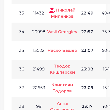
Николай
33
11432
22:49
40-
Миленков
34
20998
Vasil Georgiev
22:57
35-
35
15022
Наско Башев
23:07
50-
Теодор
36
21499
23:08
15-1
Кишпарски
Кристиян
37
20653
23:09
15-1
Тодоров
Анна
38
99
23:17
40-
Стефанова