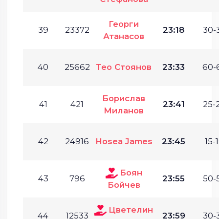
Георги
39
23372
23:18
30-
Атанасов
40
25662
Teo Стоянов
23:33
60-
Борислав
41
421
23:41
25-
Миланов
42
24916
Hosea James
23:45
15-1
Боян
43
796
23:55
50-
Бойчев
Цветелин
44
12533
23:59
30-