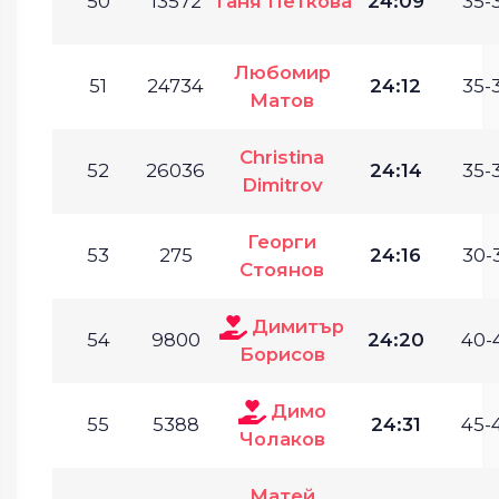
50
13572
Таня Петкова
24:09
35-
Любомир
51
24734
24:12
35-
Матов
Christina
52
26036
24:14
35-
Dimitrov
Георги
53
275
24:16
30-
Стоянов
Димитър
54
9800
24:20
40-
Борисов
Димо
55
5388
24:31
45-
Чолаков
Матей