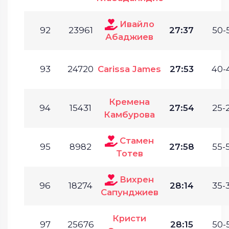
Ивайло
92
23961
27:37
50-
Абаджиев
93
24720
Carissa James
27:53
40-
Кремена
94
15431
27:54
25-
Камбурова
Стамен
95
8982
27:58
55-
Тотев
Вихрен
96
18274
28:14
35-
Сапунджиев
Кристи
97
25676
28:15
50-