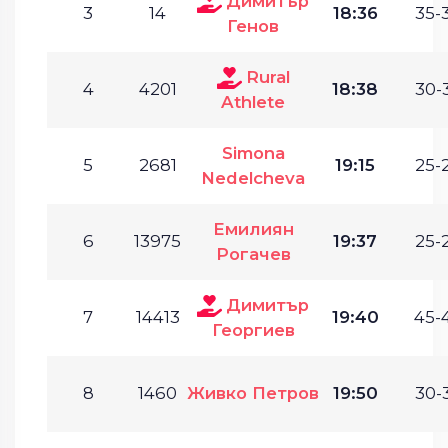
Димитър
3
14
18:36
35-
Генов
Rural
4
4201
18:38
30-
Athlete
Simona
5
2681
19:15
25-
Nedelcheva
Емилиян
6
13975
19:37
25-
Рогачев
Димитър
7
14413
19:40
45-
Георгиев
8
1460
Живко Петров
19:50
30-