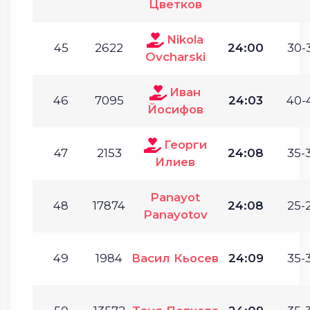
Цветков
Nikola
45
2622
24:00
30-
Ovcharski
Иван
46
7095
24:03
40-
Йосифов
Георги
47
2153
24:08
35-
Илиев
Panayot
48
17874
24:08
25-
Panayotov
49
1984
Васил Кьосев
24:09
35-