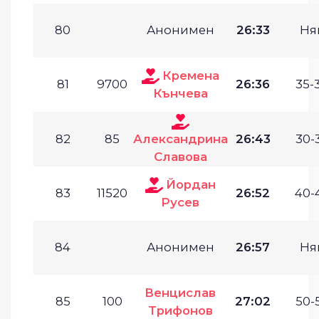
80
Анонимен
26:33
Ня
Кремена
81
9700
26:36
35-
Кънчева
82
85
Александрина
26:43
30-
Славова
Йордан
83
11520
26:52
40-
Русев
84
Анонимен
26:57
Ня
Венцислав
85
100
27:02
50-
Трифонов