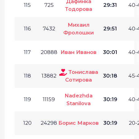
Дафинка
115
725
29:31
40-
Тодорова
Михаил
116
7432
29:51
40-
Фролошки
117
20888
Иван Иванов
30:01
40-
Тонислава
118
13882
30:18
45-
Сотирова
Nadezhda
119
11159
30:19
40-
Stanilova
120
24298
Борис Марков
30:19
20-