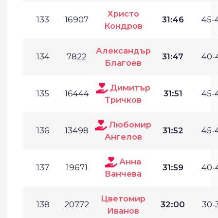
Христо
133
16907
31:46
45-
Кондров
Александър
134
7822
31:47
40-
Благоев
Димитър
135
16444
31:51
45-
Тричков
Любомир
136
13498
31:52
45-
Ангелов
Анна
137
19671
31:59
40-
Ванчева
Цветомир
138
20772
32:00
30-
Иванов