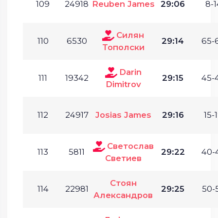
109
24918
Reuben James
29:06
8-1
Силян
110
6530
29:14
65-
Тополски
Darin
111
19342
29:15
45-
Dimitrov
112
24917
Josias James
29:16
15-1
Светослав
113
5811
29:22
40-
Светиев
Стоян
114
22981
29:25
50-
Александров