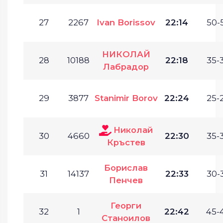
27
2267
Ivan Borissov
22:14
50-
НИКОЛАЙ
28
10188
22:18
35-
Лабрадор
29
3877
Stanimir Borov
22:24
25-
Николай
30
4660
22:30
35-
Кръстев
Борислав
31
14137
22:33
30-
Пенчев
Георги
32
1
22:42
45-
Станоилов