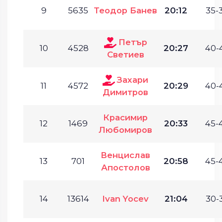
9
5635
Теодор Банев
20:12
35-
Петър
10
4528
20:27
40-
Светиев
Захари
11
4572
20:29
40-
Димитров
Красимир
12
1469
20:33
45-
Любомиров
Венцислав
13
701
20:58
45-
Апостолов
14
13614
Ivan Yocev
21:04
30-