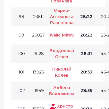
Стоянова
Мария-
98
23611
Антоанета
28:22
20-
Рангелова
99
26027
Ivailo Mitev
28:22
25-
Владислав
100
16128
28:31
45-
Стоев
Николай
101
13025
28:33
45-
Колев
Албена
102
11959
28:35
45-
Бояджиева
Христо
103
17342
28:38
40-