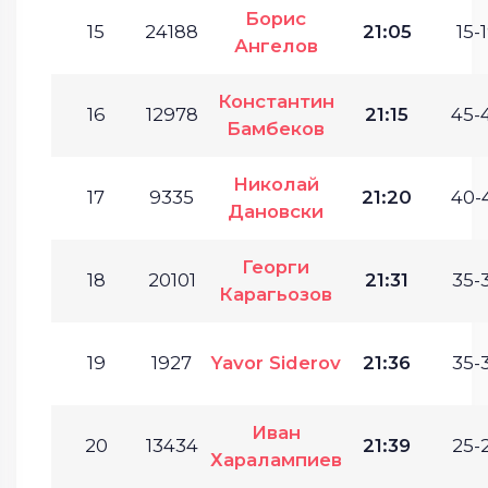
Борис
15
24188
21:05
15-1
Ангелов
Константин
16
12978
21:15
45-
Бамбеков
Николай
17
9335
21:20
40-
Дановски
Георги
18
20101
21:31
35-
Карагьозов
19
1927
Yavor Siderov
21:36
35-
Иван
20
13434
21:39
25-
Харалампиев