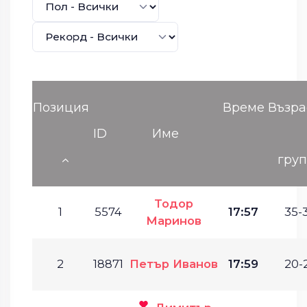
Позиция
Време
Възра
ID
Име
гру
Тодор
1
5574
17:57
35-
Маринов
2
18871
Петър Иванов
17:59
20-