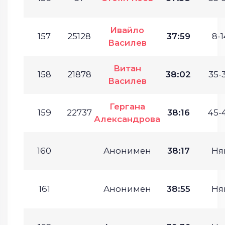
Ивайло
157
25128
37:59
8-1
Василев
Витан
158
21878
38:02
35-
Василев
Гергана
159
22737
38:16
45-
Александрова
160
Анонимен
38:17
Ня
161
Анонимен
38:55
Ня