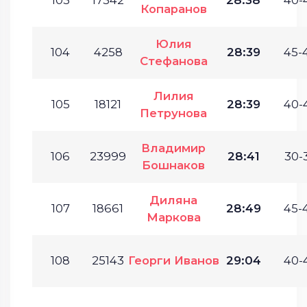
Копаранов
Юлия
104
4258
28:39
45-
Стефанова
Лилия
105
18121
28:39
40-
Петрунова
Владимир
106
23999
28:41
30-
Бошнаков
Диляна
107
18661
28:49
45-
Маркова
108
25143
Георги Иванов
29:04
40-