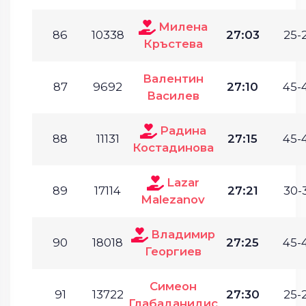
Милена
86
10338
27:03
25-
Кръстева
Валентин
87
9692
27:10
45-
Василев
Радина
88
11131
27:15
45-
Костадинова
Lazar
89
17114
27:21
30-
Malezanov
Владимир
90
18018
27:25
45-
Георгиев
Симеон
91
13722
27:30
25-
Глабаданидис