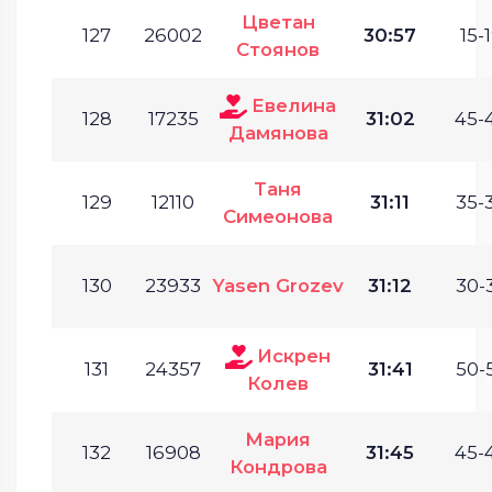
Цветан
127
26002
30:57
15-1
Стоянов
Евелина
128
17235
31:02
45-
Дамянова
Таня
129
12110
31:11
35-
Симеонова
130
23933
Yasen Grozev
31:12
30-
Искрен
131
24357
31:41
50-
Колев
Мария
132
16908
31:45
45-
Кондрова