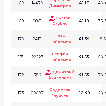
168
14470
41:17
40-
Димитров
Cvetan
169
9061
41:18
35-
Raykov
Боян
170
24111
41:39
8-1
Найденов
Стефан
171
22227
41:55
50-
Найденов
Димитрий
172
386
41:55
70-
Акчарлиев
Радослав
173
20087
42:49
40-
Груйчев