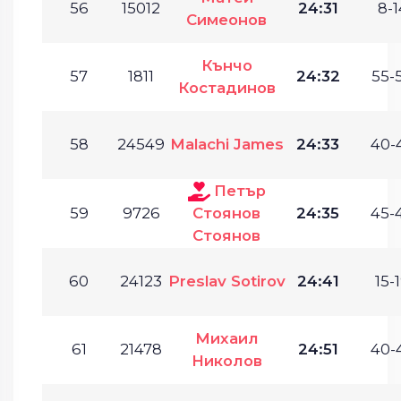
56
15012
24:31
8-1
Симеонов
Кънчо
57
1811
24:32
55-
Костадинов
58
24549
Malachi James
24:33
40-
Петър
59
9726
Стоянов
24:35
45-
Стоянов
60
24123
Preslav Sotirov
24:41
15-1
Михаил
61
21478
24:51
40-
Николов