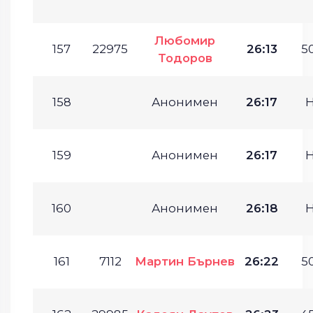
Любомир
157
22975
26:13
50
Тодоров
158
Анонимен
26:17
159
Анонимен
26:17
160
Анонимен
26:18
161
7112
Мартин Бърнев
26:22
50