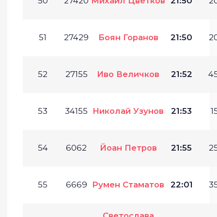
50
27420
Михаил Цветков
21:50
20
51
27429
Боян Горанов
21:50
20
52
27155
Иво Величков
21:52
45
53
34155
Николай Узунов
21:53
1
54
6062
Йоан Петров
21:55
25
55
6669
Румен Стаматов
22:01
35
Светослава