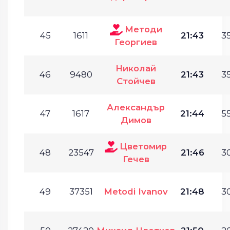
Методи
45
1611
21:43
35
Георгиев
Николай
46
9480
21:43
35
Стойчев
Александър
47
1617
21:44
55
Димов
Цветомир
48
23547
21:46
30
Гечев
49
37351
Metodi Ivanov
21:48
30