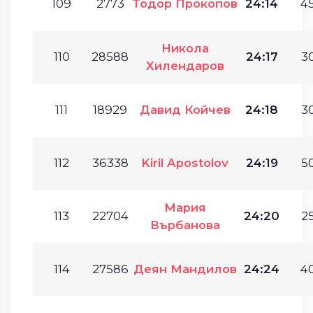
109
2773
Тодор Прокопов
24:14
45
Никола
110
28588
24:17
30
Хилендаров
111
18929
Давид Койчев
24:18
30
112
36338
Kiril Apostolov
24:19
50
Мария
113
22704
24:20
25
Върбанова
114
27586
Деян Мандилов
24:24
40