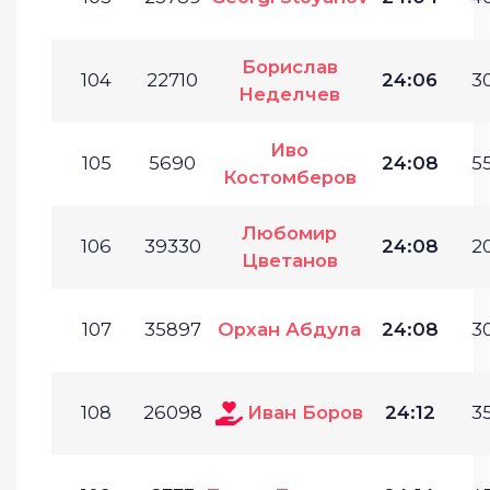
Борислав
104
22710
24:06
30
Неделчев
Иво
105
5690
24:08
55
Костомберов
Любомир
106
39330
24:08
20
Цветанов
107
35897
Орхан Абдула
24:08
30
108
26098
Иван Боров
24:12
35