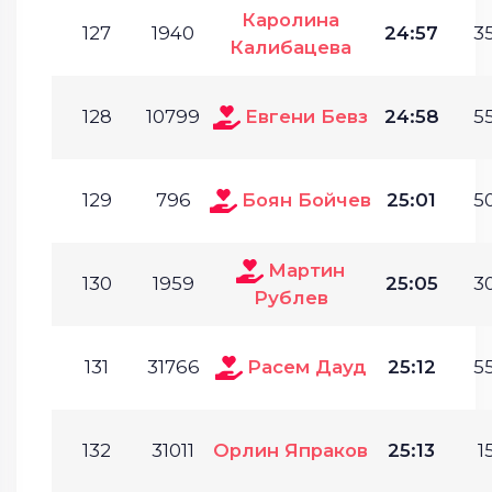
Каролина
127
1940
24:57
35
Калибацева
128
10799
Евгени Бевз
24:58
55
129
796
Боян Бойчев
25:01
50
Мартин
130
1959
25:05
30
Рублев
131
31766
Расем Дауд
25:12
55
132
31011
Орлин Япраков
25:13
1