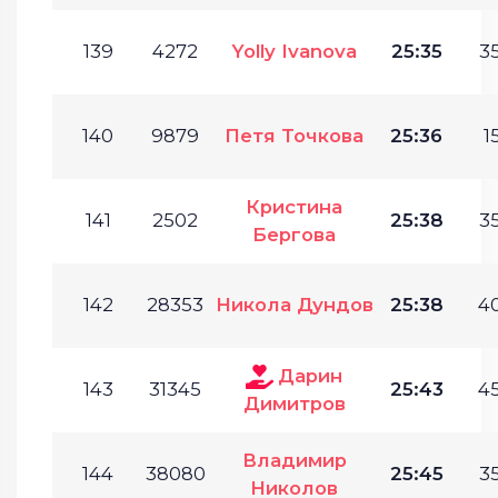
139
4272
Yolly Ivanova
25:35
35
140
9879
Петя Точкова
25:36
1
Кристина
141
2502
25:38
35
Бергова
142
28353
Никола Дундов
25:38
40
Дарин
143
31345
25:43
45
Димитров
Владимир
144
38080
25:45
35
Николов