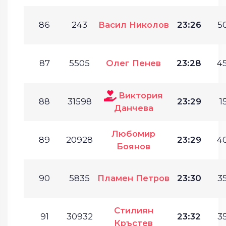
86
243
Васил Николов
23:26
50
87
5505
Олег Пенев
23:28
45
Виктория
88
31598
23:29
1
Данчева
Любомир
89
20928
23:29
40
Боянов
90
5835
Пламен Петров
23:30
35
Стилиян
91
30932
23:32
35
Кръстев