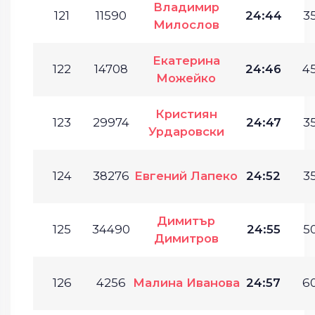
Владимир
121
11590
24:44
35
Милослов
Екатерина
122
14708
24:46
45
Можейко
Кристиян
123
29974
24:47
35
Урдаровски
124
38276
Евгений Лапеко
24:52
35
Димитър
125
34490
24:55
50
Димитров
126
4256
Малина Иванова
24:57
60