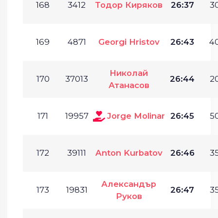
168
3412
Тодор Киряков
26:37
30
169
4871
Georgi Hristov
26:43
40
Николай
170
37013
26:44
20
Атанасов
171
19957
Jorge Molinar
26:45
50
172
39111
Anton Kurbatov
26:46
35
Александър
173
19831
26:47
35
Руков