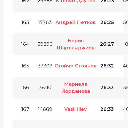
162
29985
Калоян Даутов
26:23
45
163
17763
Андрей Петков
26:25
50
Борис
164
39296
26:27
8
Шарланджиев
165
33309
Стойчо Стоянов
26:32
40
Мариела
166
38110
26:33
35
Йорданова
167
14669
Vasil Iliev
26:33
40