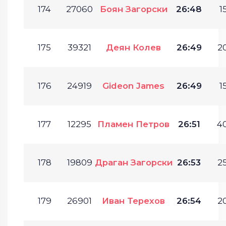
174
27060
Боян Загорски
26:48
1
175
39321
Деян Колев
26:49
20
176
24919
Gideon James
26:49
1
177
12295
Пламен Петров
26:51
40
178
19809
Драган Загорски
26:53
25
179
26901
Иван Терехов
26:54
20