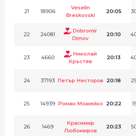
Veselin
21
18906
20:05
30
Breskovski
Dobromir
22
24081
20:10
40
Dimov
Николай
23
4660
20:13
40
Кръстев
24
37193
Петър Несторов
20:18
25
25
14939
Роман Можейко
20:22
1
Красимир
26
1469
20:23
50
Любомиров