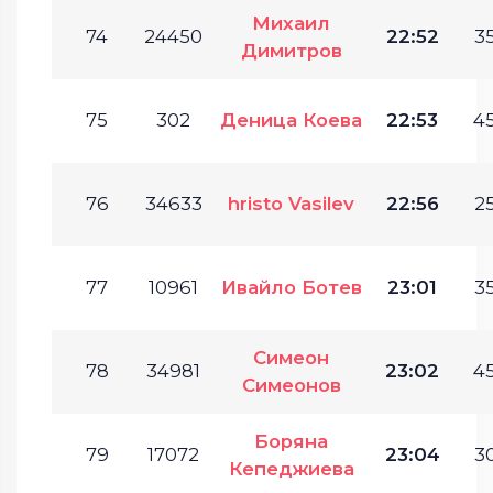
Михаил
74
24450
22:52
35
Димитров
75
302
Деница Коева
22:53
45
76
34633
hristo Vasilev
22:56
25
77
10961
Ивайло Ботев
23:01
35
Симеон
78
34981
23:02
45
Симеонов
Боряна
79
17072
23:04
30
Кепеджиева