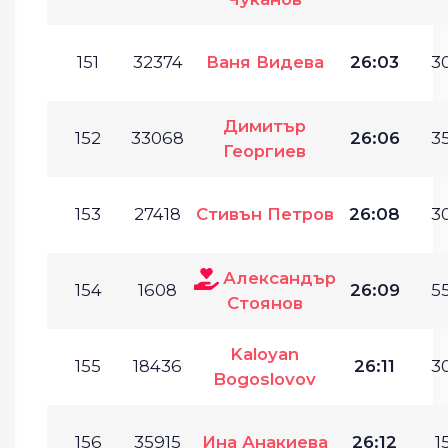
151
32374
Ваня Видева
26:03
30
Димитър
152
33068
26:06
35
Георгиев
153
27418
Стивън Петров
26:08
30
Александър
154
1608
26:09
55
Стоянов
Kaloyan
155
18436
26:11
30
Bogoslovov
156
35915
Ина Анакиева
26:12
1