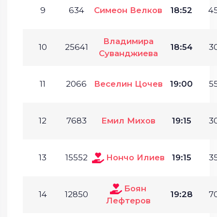
9
634
Симеон Велков
18:52
45
Владимира
10
25641
18:54
30
Суванджиева
11
2066
Веселин Цочев
19:00
55
12
7683
Емил Михов
19:15
30
13
15552
Нончо Илиев
19:15
35
Боян
14
12850
19:28
70
Лефтеров