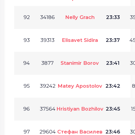
92
34186
Nelly Grach
23:33
35
93
39313
Elisavet Sidira
23:37
45
94
3877
Stanimir Borov
23:41
30
95
39242
Matey Apostolov
23:42
8
96
37564
Hristiyan Bozhilov
23:45
1
97
29604
Стефан Василев
23:46
30