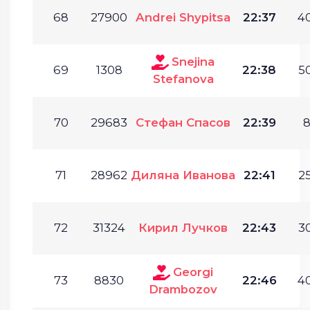
68
27900
Andrei Shypitsa
22:37
40
Snejina
69
1308
22:38
50
Stefanova
70
29683
Стефан Спасов
22:39
8
71
28962
Диляна Иванова
22:41
25
72
31324
Кирил Лучков
22:43
30
Georgi
73
8830
22:46
40
Drambozov