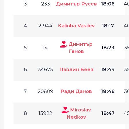
3
233
Димитър Русев
18:06
40
4
21944
Kalinba Vasilev
18:17
40
Димитър
5
14
18:23
35
Генов
6
34675
Павлин Беев
18:44
35
7
20809
Ради Данов
18:46
30
Miroslav
8
13922
18:47
45
Nedkov