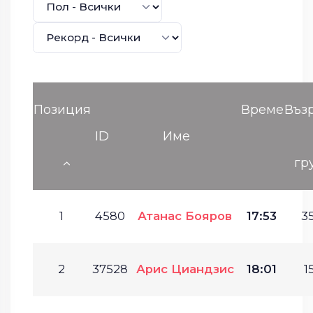
Позиция
Време
Въз
ID
Име
гр
1
4580
Атанас Бояров
17:53
35
2
37528
Арис Циандзис
18:01
1