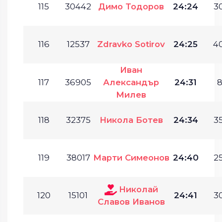
115
30442
Димо Тодоров
24:24
30
116
12537
Zdravko Sotirov
24:25
40
Иван
117
36905
Александър
24:31
8
Милев
118
32375
Никола Ботев
24:34
35
119
38017
Марти Симеонов
24:40
25
Николай
120
15101
24:41
30
Славов Иванов