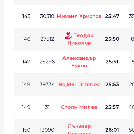
145
30318
Михаил Христов
25:47
35
Теодор
146
27512
25:50
8
Николов
Александър
147
25296
25:51
1
Куков
148
39334
Bojidar Dimitrov
25:53
20
149
31
Стоян Милев
25:57
40
Лъчезар
150
13090
26:01
50
Чуканов