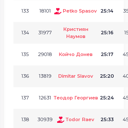
133
18101
Petko Spasov
25:14
35
Кристиян
134
31977
25:16
1
Наумов
135
29018
Койчо Донев
25:17
45
136
13819
Dimitar Slavov
25:20
40
137
12631
Теодор Георгиев
25:24
45
138
30939
Todor Raev
25:33
45