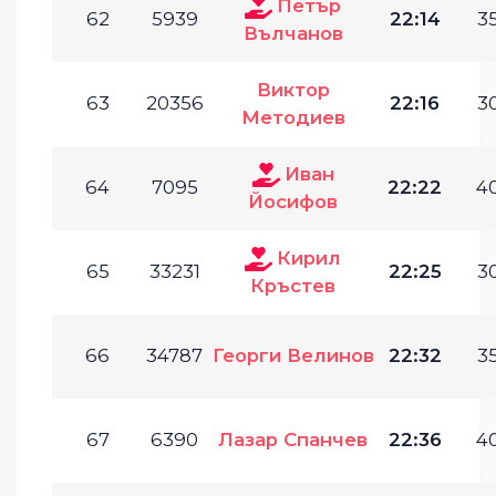
Петър
62
5939
22:14
35
Вълчанов
Виктор
63
20356
22:16
30
Методиев
Иван
64
7095
22:22
40
Йосифов
Кирил
65
33231
22:25
30
Кръстев
66
34787
Георги Велинов
22:32
35
67
6390
Лазар Спанчев
22:36
40