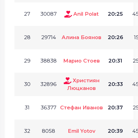
27
30087
Anil Polat
20:25
45
28
29714
Алина Боянов
20:26
1
29
38838
Марио Стоев
20:31
25
Християн
30
32896
20:33
45
Люцканов
31
36377
Стефан Иванов
20:37
25
32
8058
Emil Yotov
20:39
45