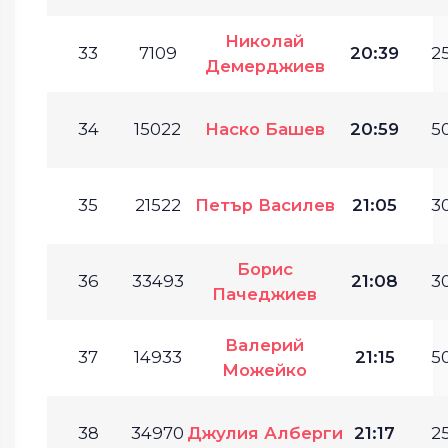
Николай
33
7109
20:39
25
Демерджиев
34
15022
Наско Башев
20:59
50
35
21522
Петър Василев
21:05
30
Борис
36
33493
21:08
30
Пачеджиев
Валерий
37
14933
21:15
50
Можейко
38
34970
Джулия Алберги
21:17
25