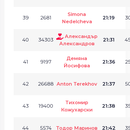
Simona
39
2681
21:19
30
Nedelcheva
Александър
40
34303
21:31
45
Александров
Демяна
41
9197
21:36
25
Йосифова
42
26688
Anton Terekhov
21:37
50
Тихомир
43
19400
21:38
35
Кожухарски
44
5574
Тодор Маринов
21:42
35