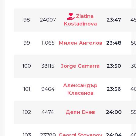
Zlatina
98
24007
23:47
45
Kostadinova
99
11065
Милен Ангелов
23:48
50
100
38115
Jorge Gamarra
23:50
30
Александър
101
9464
23:56
40
Класанов
102
4474
Деян Енев
24:00
55
103
23789
Georgi Stoyanov
24:04
40