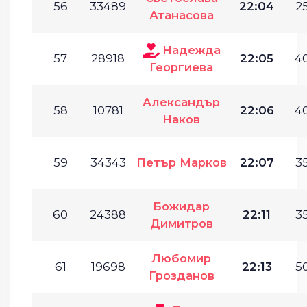
56
33489
22:04
25
Атанасова
Надежда
57
28918
22:05
40
Георгиева
Александър
58
10781
22:06
40
Наков
59
34343
Петър Марков
22:07
35
Божидар
60
24388
22:11
35
Димитров
Любомир
61
19698
22:13
50
Грозданов