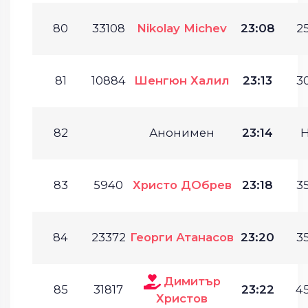
80
33108
Nikolay Michev
23:08
25
81
10884
Шенгюн Халил
23:13
30
82
Анонимен
23:14
83
5940
Христо ДОбрев
23:18
35
84
23372
Георги Атанасов
23:20
35
Димитър
85
31817
23:22
45
Христов