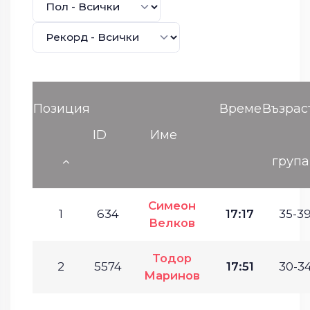
Позиция
Време
Възрас
ID
Име
група
Симеон
1
634
17:17
35-39
Велков
Тодор
2
5574
17:51
30-34
Маринов