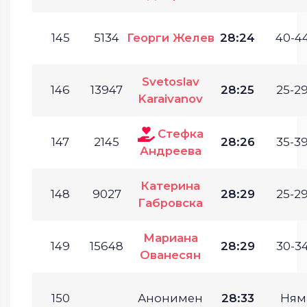
145
5134
Георги Желев
28:24
40-44
Svetoslav
146
13947
28:25
25-29
Karaivanov
Стефка
147
2145
28:26
35-39
Андреева
Катерина
148
9027
28:29
25-29
Габровска
Мариана
149
15648
28:29
30-34
Ованесян
150
Анонимен
28:33
Ням