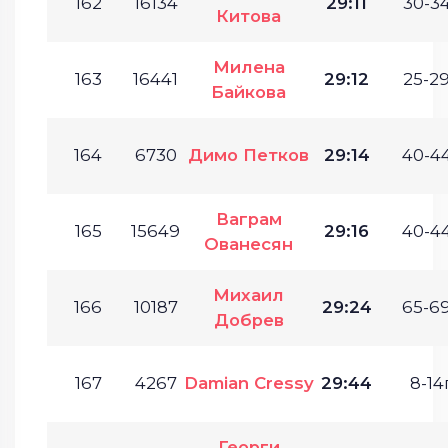
162
16134
29:11
30-34
Китова
Милена
163
16441
29:12
25-29
Байкова
164
6730
Димо Петков
29:14
40-44
Ваграм
165
15649
29:16
40-44
Ованесян
Михаил
166
10187
29:24
65-69
Добрев
167
4267
Damian Cressy
29:44
8-14г
Георги