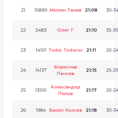
21
15890
Милен Танев
21:08
30-34
22
5483
Олег Г
21:10
35-39
23
14101
Todor Todorov
21:11
20-24
Борислав
24
14137
21:15
25-29
Пенчев
Александър
25
13510
21:17
20-24
Попов
26
1984
Васил Кьосев
21:18
30-34