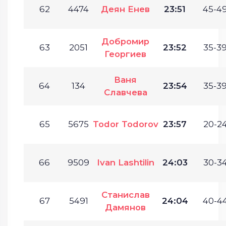
62
4474
Деян Енев
23:51
45-49
Добромир
63
2051
23:52
35-39
Георгиев
Ваня
64
134
23:54
35-39
Славчева
65
5675
Todor Todorov
23:57
20-24
66
9509
Ivan Lashtilin
24:03
30-34
Станислав
67
5491
24:04
40-44
Дамянов