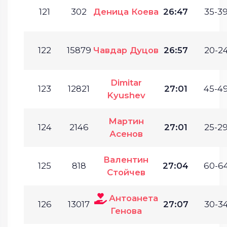
121
302
Деница Коева
26:47
35-39
122
15879
Чавдар Дуцов
26:57
20-24
Dimitar
123
12821
27:01
45-49
Kyushev
Мартин
124
2146
27:01
25-29
Асенов
Валентин
125
818
27:04
60-64
Стойчев
Антоанета
126
13017
27:07
30-34
Генова