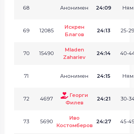
68
Анонимен
24:09
Ням
Искрен
69
12085
24:13
25-29
Благов
Mladen
70
15490
24:14
40-44
Zahariev
71
Анонимен
24:15
Ням
Георги
72
4697
24:21
30-34
Филев
Иво
73
5690
24:27
45-49
Костомберов