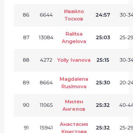
Ивайло
86
6644
24:57
30-34
Тосков
Ralitsa
87
13084
25:03
25-29
Angelova
88
4272
Yolly Ivanova
25:15
30-34
Magdalena
89
8664
25:30
20-24
Rusimova
Милен
90
11065
25:32
40-44
Ангелов
Анастасия
91
15941
25:32
25-29
Кристова