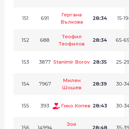
Гергана
151
691
28:34
15-19
Вълкова
Теофил
152
688
28:34
65-69
Теофилов
153
3877
Stanimir Borov
28:35
25-29
Милен
154
7967
28:39
30-34
Шошев
155
393
Гико Копев
28:43
30-34
Зоя
156
14994
28:48
35-39