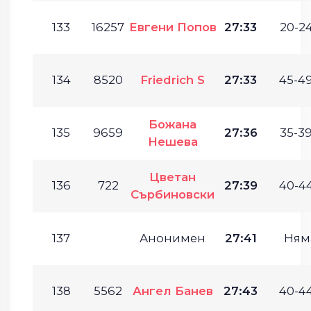
133
16257
Евгени Попов
27:33
20-24
134
8520
Friedrich S
27:33
45-49
Божана
135
9659
27:36
35-39
Нешева
Цветан
136
722
27:39
40-44
Сърбиновски
137
Анонимен
27:41
Ням
138
5562
Ангел Банев
27:43
40-44