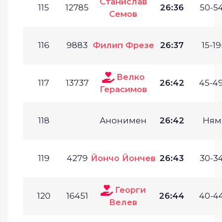
Станислав
115
12785
26:36
50-54
Семов
116
9883
Филип Фрезе
26:37
15-19
Велко
117
13737
26:42
45-49
Герасимов
118
Анонимен
26:42
Ням
119
4279
Йончо Йончев
26:43
30-34
Георги
120
16451
26:44
40-44
Велев