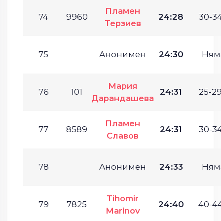
Пламен
74
9960
24:28
30-34
Терзиев
75
Анонимен
24:30
Ням
Мария
76
101
24:31
25-29
Дарандашева
Пламен
77
8589
24:31
30-34
Славов
78
Анонимен
24:33
Ням
Tihomir
79
7825
24:40
40-44
Marinov