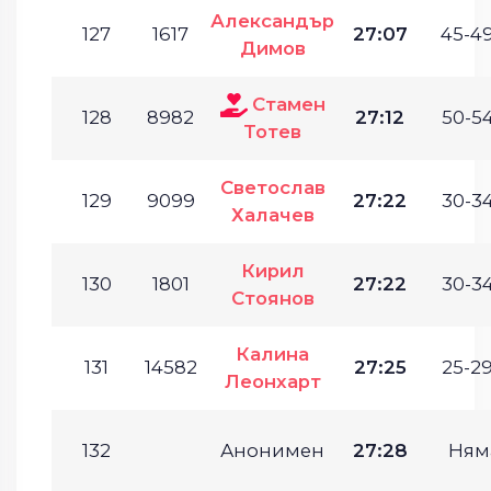
Александър
127
1617
27:07
45-49
Димов
Стамен
128
8982
27:12
50-54
Тотев
Светослав
129
9099
27:22
30-34
Халачев
Кирил
130
1801
27:22
30-34
Стоянов
Калина
131
14582
27:25
25-29
Леонхарт
132
Анонимен
27:28
Ням