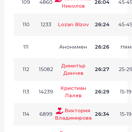
109
4860
26:04
45-49
Николов
110
1233
Lozan Bizov
26:24
45-49
111
Анонимен
26:26
Ням
Димитър
112
15082
26:27
25-29
Динчев
Кристиан
113
14239
26:29
15-19
Лалев
Виктория
114
6899
26:34
15-19
Владимирова