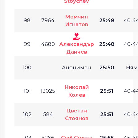
Stoychev
Момчил
98
7964
25:48
40-44
Игнатов
99
4680
Александър
25:48
40-44
Данчев
100
Анонимен
25:50
Ням
Николай
101
13025
25:51
40-44
Колев
Цветан
102
584
25:51
40-44
Стоянов
103
4266
Cyril Cressy
25:55
45-49