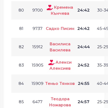
Кремена
80
9700
24:42
30-34
Кънчева
81
9737
Садко Писин
24:42
45-49
Василиса
82
15912
24:44
25-29
Василева
Алекси
83
15905
24:52
35-39
Алексиев
84
15909
Теньо Тянков
24:55
40-44
Теодора
85
6477
24:57
25-29
Ножарова