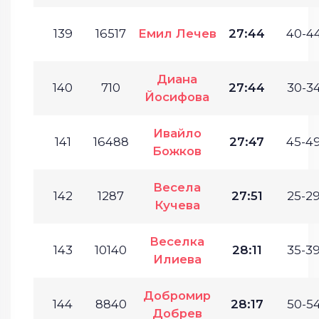
139
16517
Емил Лечев
27:44
40-44
Диана
140
710
27:44
30-34
Йосифова
Ивайло
141
16488
27:47
45-49
Божков
Весела
142
1287
27:51
25-29
Кучева
Веселка
143
10140
28:11
35-39
Илиева
Добромир
144
8840
28:17
50-54
Добрев