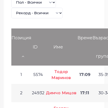
Позиция
Време
Възра
ID
Име
груп
Тодор
1
5574
17:09
35-3
Маринов
2
24932
Димчо Мицов
17:11
30-3