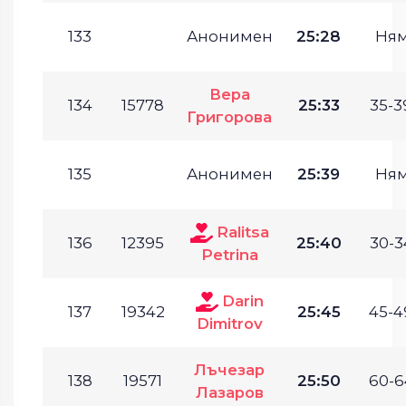
133
Анонимен
25:28
Ня
Вера
134
15778
25:33
35-3
Григорова
135
Анонимен
25:39
Ня
Ralitsa
136
12395
25:40
30-3
Petrina
Darin
137
19342
25:45
45-4
Dimitrov
Лъчезар
138
19571
25:50
60-6
Лазаров