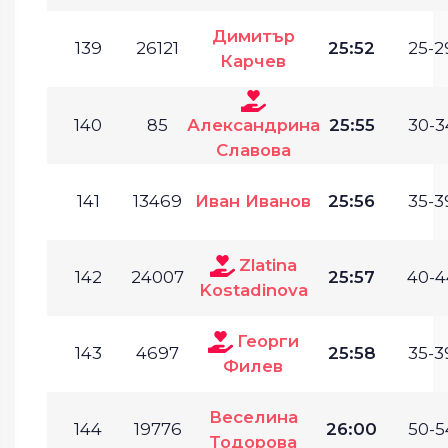
Димитър
139
26121
25:52
25-2
Карчев
140
85
Александрина
25:55
30-3
Славова
141
13469
Иван Иванов
25:56
35-3
Zlatina
142
24007
25:57
40-4
Kostadinova
Георги
143
4697
25:58
35-3
Филев
Веселина
144
19776
26:00
50-5
Тодорова