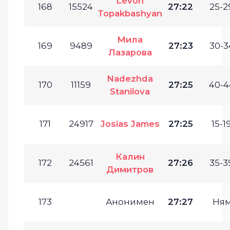
Levon
168
15524
27:22
25-2
Topakbashyan
Мила
169
9489
27:23
30-3
Лазарова
Nadezhda
170
11159
27:25
40-4
Stanilova
171
24917
Josias James
27:25
15-19
Калин
172
24561
27:26
35-3
Димитров
173
Анонимен
27:27
Ня