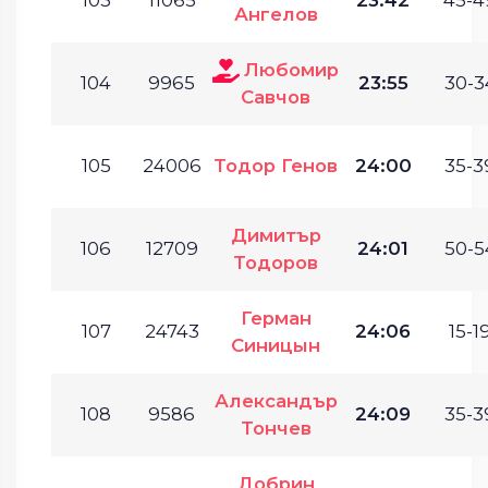
Ангелов
Любомир
104
9965
23:55
30-3
Савчов
105
24006
Тодор Генов
24:00
35-3
Димитър
106
12709
24:01
50-5
Тодоров
Герман
107
24743
24:06
15-19
Синицын
Александър
108
9586
24:09
35-3
Тончев
Добрин