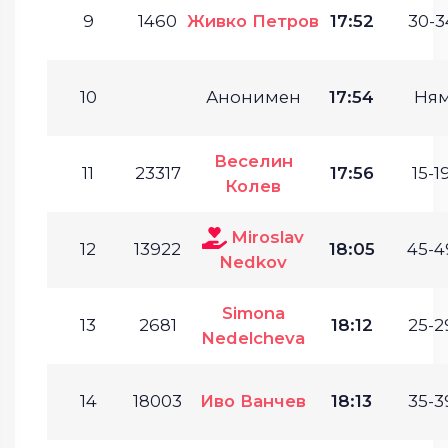
9
1460
Живко Петров
17:52
30-3
10
Анонимен
17:54
Ня
Веселин
11
23317
17:56
15-19
Колев
Miroslav
12
13922
18:05
45-4
Nedkov
Simona
13
2681
18:12
25-2
Nedelcheva
14
18003
Иво Ванчев
18:13
35-3