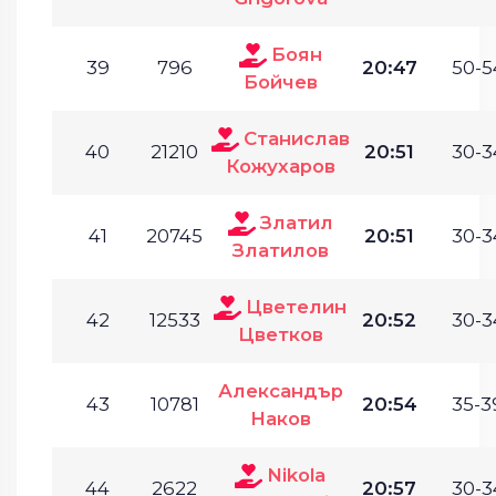
Боян
39
796
20:47
50-5
Бойчев
Станислав
40
21210
20:51
30-3
Кожухаров
Златил
41
20745
20:51
30-3
Златилов
Цветелин
42
12533
20:52
30-3
Цветков
Александър
43
10781
20:54
35-3
Наков
Nikola
44
2622
20:57
30-3