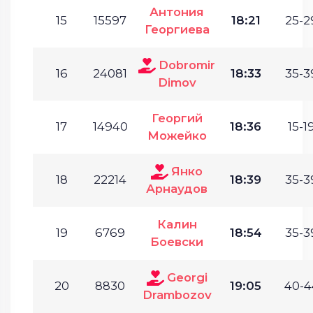
Антония
15
15597
18:21
25-2
Георгиева
Dobromir
16
24081
18:33
35-3
Dimov
Георгий
17
14940
18:36
15-19
Можейко
Янко
18
22214
18:39
35-3
Арнаудов
Калин
19
6769
18:54
35-3
Боевски
Georgi
20
8830
19:05
40-4
Drambozov