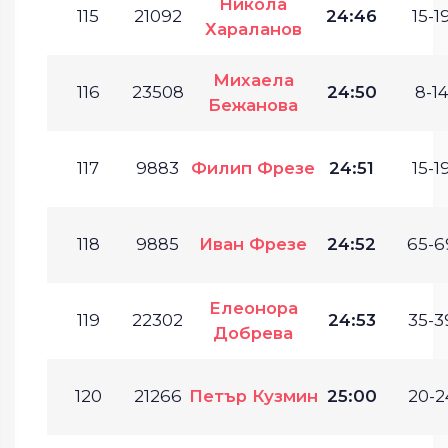
Никола
115
21092
24:46
15-19
Хараланов
Михаела
116
23508
24:50
8-14
Бежанова
117
9883
Филип Фрезе
24:51
15-19
118
9885
Иван Фрезе
24:52
65-6
Елеонора
119
22302
24:53
35-3
Добрева
120
21266
Петър Кузмин
25:00
20-2