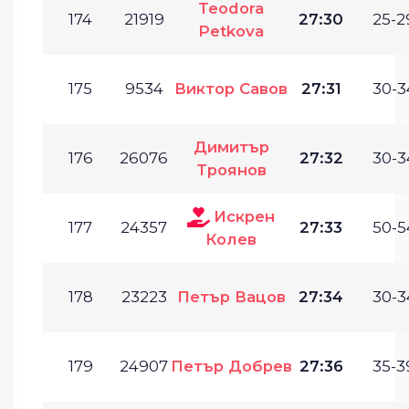
Teodora
174
21919
27:30
25-2
Petkova
175
9534
Виктор Савов
27:31
30-3
Димитър
176
26076
27:32
30-3
Троянов
Искрен
177
24357
27:33
50-5
Колев
178
23223
Петър Вацов
27:34
30-3
179
24907
Петър Добрев
27:36
35-3