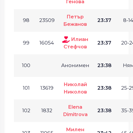
Генова
Петър
98
23509
23:37
8-14
Бежанов
Илиан
99
16054
23:37
20-2
Стефчов
100
Анонимен
23:38
Ня
Николай
101
13619
23:38
25-2
Николов
Elena
102
1832
23:38
35-3
Dimitrova
Милен
103
11065
23:42
45-4