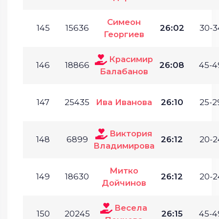
Симеон
145
15636
26:02
30-3
Георгиев
Красимир
146
18866
26:08
45-4
Балабанов
147
25435
Ива Иванова
26:10
25-2
Виктория
148
6899
26:12
20-2
Владимирова
Митко
149
18630
26:12
20-2
Дойчинов
Весела
150
20245
26:15
45-4