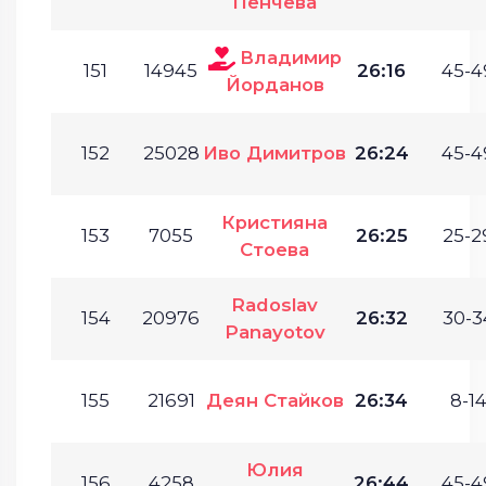
Пенчева
Владимир
151
14945
26:16
45-4
Йорданов
152
25028
Иво Димитров
26:24
45-4
Кристияна
153
7055
26:25
25-2
Стоева
Radoslav
154
20976
26:32
30-3
Panayotov
155
21691
Деян Стайков
26:34
8-14
Юлия
156
4258
26:44
45-4