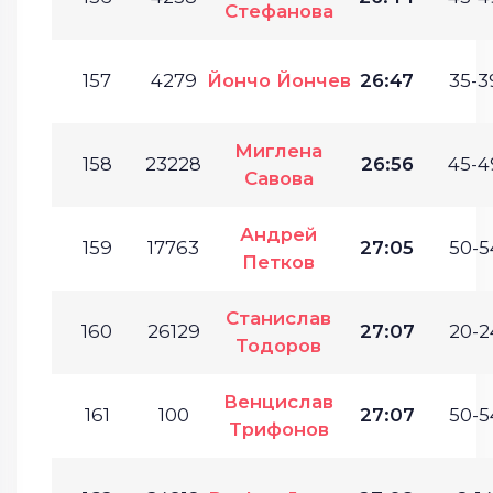
Стефанова
157
4279
Йончо Йончев
26:47
35-3
Миглена
158
23228
26:56
45-4
Савова
Андрей
159
17763
27:05
50-5
Петков
Станислав
160
26129
27:07
20-2
Тодоров
Венцислав
161
100
27:07
50-5
Трифонов