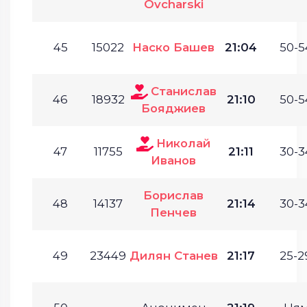
Ovcharski
45
15022
Наско Башев
21:04
50-5
Станислав
46
18932
21:10
50-5
Бояджиев
Николай
47
11755
21:11
30-3
Иванов
Борислав
48
14137
21:14
30-3
Пенчев
49
23449
Дилян Станев
21:17
25-2