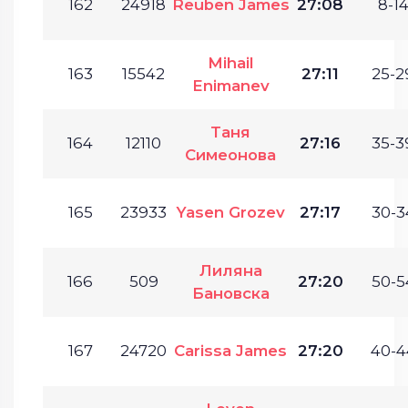
162
24918
Reuben James
27:08
8-14
Mihail
163
15542
27:11
25-2
Enimanev
Таня
164
12110
27:16
35-3
Симеонова
165
23933
Yasen Grozev
27:17
30-3
Лиляна
166
509
27:20
50-5
Бановска
167
24720
Carissa James
27:20
40-4