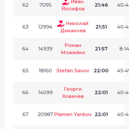
Иван
62
7095
21:46
40-4
Йосифов
Николай
63
12994
21:51
40-4
Диканчев
Роман
64
14939
21:57
8-14
Можейко
65
18160
Stefan Savov
22:00
45-4
Георги
66
14099
22:01
40-4
Ковачев
67
20987
Plamen Yankov
22:01
40-4