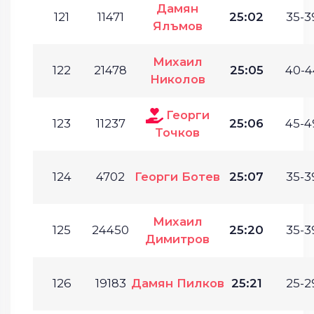
Дамян
121
11471
25:02
35-3
Ялъмов
Михаил
122
21478
25:05
40-4
Николов
Георги
123
11237
25:06
45-4
Точков
124
4702
Георги Ботев
25:07
35-3
Михаил
125
24450
25:20
35-3
Димитров
126
19183
Дамян Пилков
25:21
25-2