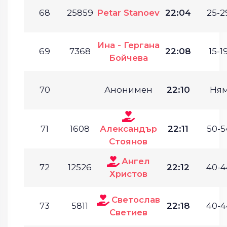
68
25859
Petar Stanoev
22:04
25-2
Ина - Гергана
69
7368
22:08
15-19
Бойчева
70
Анонимен
22:10
Ня
71
1608
Александър
22:11
50-5
Стоянов
Ангел
72
12526
22:12
40-4
Христов
Светослав
73
5811
22:18
40-4
Светиев