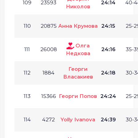
109
23593
24:14
40-4
Николов
110
20875
Анна Крумова
24:15
25-2
Олга
111
26008
24:16
35-3
Недкова
Георги
112
1884
24:18
30-3
Власакиев
113
15366
Георги Попов
24:24
25-2
114
4272
Yolly Ivanova
24:39
30-3