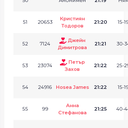
50
Анонимен
21:19
Ня
Кристиян
51
20653
21:20
15-19
Тодоров
Джейн
52
7124
21:21
30-3
Димитрова
Петър
53
23074
21:22
25-2
Захов
54
24916
Hosea James
21:22
15-19
Анна
55
99
21:25
40-4
Стефанова