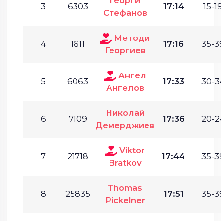
Георги
3
6303
17:14
15-19
Стефанов
Методи
4
1611
17:16
35-3
Георгиев
Ангел
5
6063
17:33
30-3
Ангелов
Николай
6
7109
17:36
20-2
Демерджиев
Viktor
7
21718
17:44
35-3
Bratkov
Thomas
8
25835
17:51
35-3
Pickelner