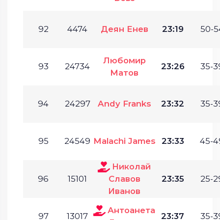
92
4474
Деян Енев
23:19
50-5
Любомир
93
24734
23:26
35-3
Матов
94
24297
Andy Franks
23:32
35-3
95
24549
Malachi James
23:33
45-4
Николай
96
15101
Славов
23:35
25-2
Иванов
Антоанета
97
13017
23:37
35-3