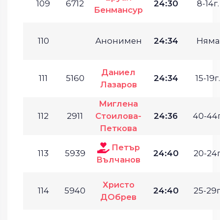
109
6712
24:30
8-14г.
Бенмансур
110
Анонимен
24:34
Няма
Даниел
111
5160
24:34
15-19г.
Лазаров
Миглена
112
2911
Стоилова-
24:36
40-44г
Петкова
Петър
113
5939
24:40
20-24г
Вълчанов
Христо
114
5940
24:40
25-29г
ДОбрев