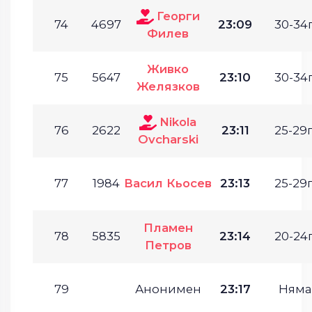
Георги
74
4697
23:09
30-34г
Филев
Живко
75
5647
23:10
30-34г
Желязков
Nikola
76
2622
23:11
25-29г
Ovcharski
77
1984
Васил Кьосев
23:13
25-29г
Пламен
78
5835
23:14
20-24г
Петров
79
Анонимен
23:17
Няма