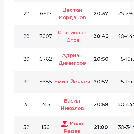
Цветан
27
6617
20:37
25-29г
Йорданов
Станислав
28
7007
20:46
40-44г
Югов
Адриан
29
6762
20:50
15-19г.
Димитров
30
5685
Емил Йончев
20:57
15-19г.
Васил
31
243
20:58
40-44г
Николов
Иван
32
156
21:00
30-34г
Радев