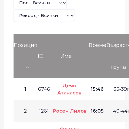
Позиция
Време
Възраст
ID
Име
група
Деян
1
6746
15:46
35-39г
Атанасов
2
1261
Росен Лилов
16:05
40-44г