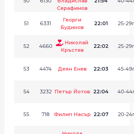
50
6130
Владислав
21:54
40-44г
Серафимов
Георги
51
6331
22:01
25-29г
Будинов
Николай
52
4660
22:02
25-29г
Кръстев
53
4474
Деян Енев
22:03
45-49г
54
3232
Петър Йотов
22:04
40-44г
55
718
Филип Насър
22:07
20-24г
Никола