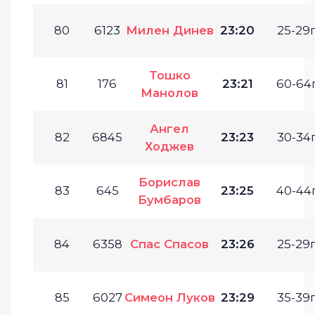
80
6123
Милен Динев
23:20
25-29г
Тошко
81
176
23:21
60-64г
Манолов
Ангел
82
6845
23:23
30-34г
Ходжев
Борислав
83
645
23:25
40-44г
Бумбаров
84
6358
Спас Спасов
23:26
25-29г
85
6027
Симеон Луков
23:29
35-39г