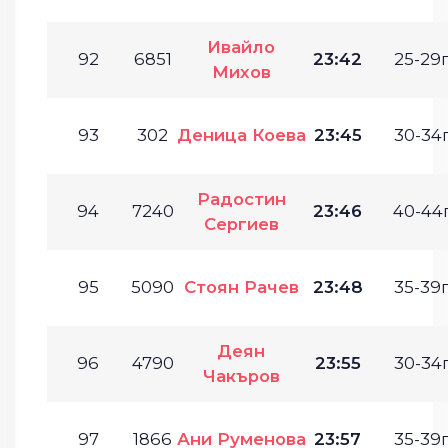
Ивайло
92
6851
23:42
25-29г
Михов
93
302
Деница Коева
23:45
30-34г
Радостин
94
7240
23:46
40-44г
Сергиев
95
5090
Стоян Рачев
23:48
35-39г
Деян
96
4790
23:55
30-34г
Чакъров
97
1866
Ани Руменова
23:57
35-39г