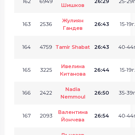
162
6949
26:29
25-29г
Шишков
Жулиян
163
2536
26:43
15-19г.
Гандев
164
4759
Tamir Shabat
26:43
40-44г
Ивелина
165
3225
26:44
15-19г.
Китанова
Nadia
166
2422
26:50
35-39г
Nemmoul
Валентина
167
2093
26:54
40-44г
Йончева
Лъчезар