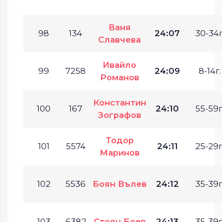
Ваня
98
134
24:07
30-34г
Славчева
Ивайло
99
7258
24:09
8-14г.
Романов
Константин
100
167
24:10
55-59г
Зографов
Тодор
101
5574
24:11
25-29г
Маринов
102
5536
Боян Вълев
24:12
35-39г
103
6382
Стоян Боев
24:13
35-39г