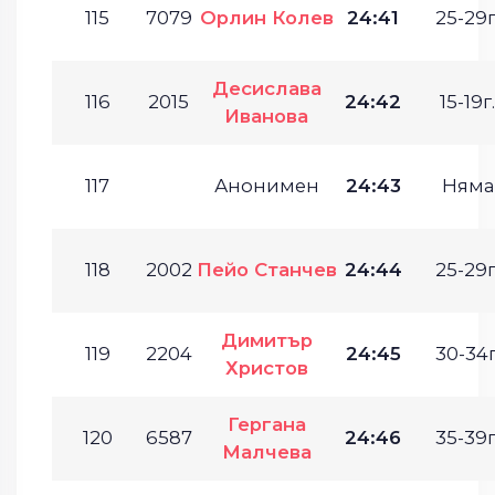
115
7079
Орлин Колев
24:41
25-29г
Десислава
116
2015
24:42
15-19г.
Иванова
117
Анонимен
24:43
Няма
118
2002
Пейо Станчев
24:44
25-29г
Димитър
119
2204
24:45
30-34г
Христов
Гергана
120
6587
24:46
35-39г
Малчева