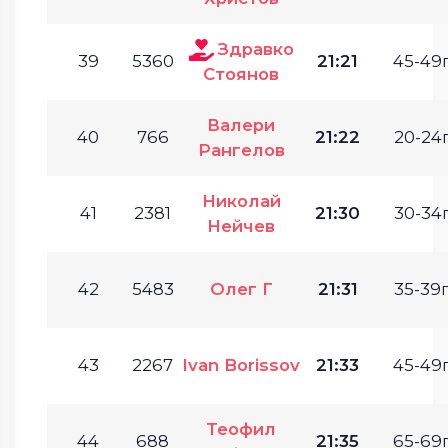
Здравко
39
5360
21:21
45-49г
Стоянов
Валери
40
766
21:22
20-24г
Рангелов
Николай
41
2381
21:30
30-34г
Нейчев
42
5483
Олег Г
21:31
35-39г
43
2267
Ivan Borissov
21:33
45-49г
Теофил
44
688
21:35
65-69г