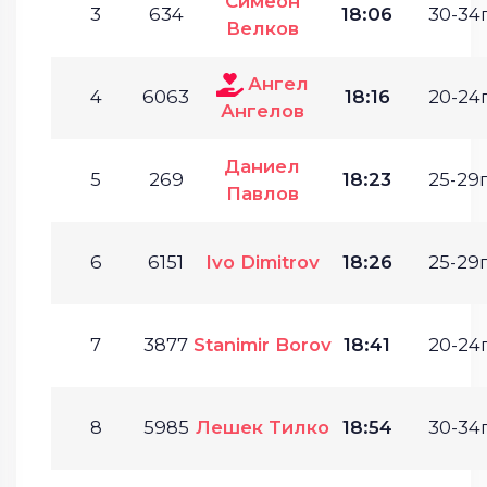
Симеон
3
634
18:06
30-34г
Велков
Ангел
4
6063
18:16
20-24г
Ангелов
Даниел
5
269
18:23
25-29г
Павлов
6
6151
Ivo Dimitrov
18:26
25-29г
7
3877
Stanimir Borov
18:41
20-24г
8
5985
Лешек Тилко
18:54
30-34г