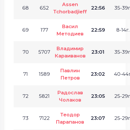
Assen
68
652
22:56
35-39г
Tchorbadjieff
Васил
69
177
22:59
8-14г.
Методиев
Владимир
70
5707
23:01
35-39г
Караиванов
Павлин
71
1589
23:02
40-44г
Петров
Радослав
72
5821
23:05
25-29г
Чолаков
Теодор
73
7122
23:07
25-29г
Парапанов