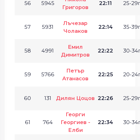
56
5945
22:11
25-29г
Григоров
Лъчезар
57
5931
22:14
35-39г
Чолаков
Емил
58
4991
22:22
30-34г
Димитров
Петър
59
5766
22:25
20-24г
Атанасов
60
131
Дилян Цоцов
22:26
25-29г
Георги
61
764
Георгиев -
22:34
30-34г
Елби