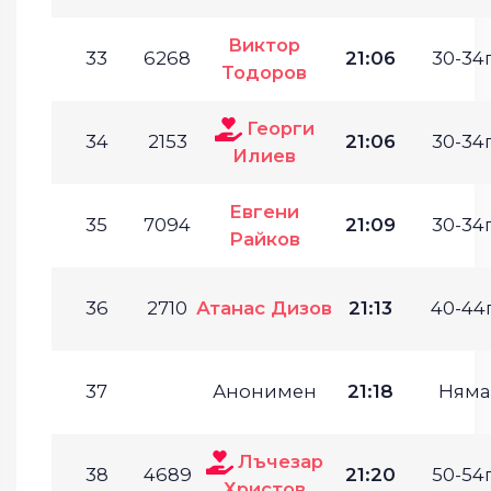
Виктор
33
6268
21:06
30-34г
Тодоров
Георги
34
2153
21:06
30-34г
Илиев
Евгени
35
7094
21:09
30-34г
Райков
36
2710
Атанас Дизов
21:13
40-44г
37
Анонимен
21:18
Няма
Лъчезар
38
4689
21:20
50-54г
Христов