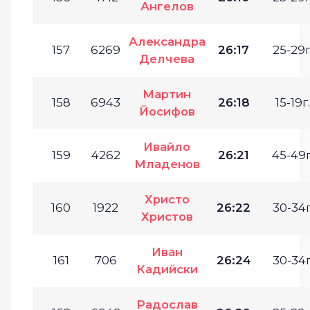
Ангелов
Александра
157
6269
26:17
25-29г
Делчева
Мартин
158
6943
26:18
15-19г.
Йосифов
Ивайло
159
4262
26:21
45-49г
Младенов
Христо
160
1922
26:22
30-34г
Христов
Иван
161
706
26:24
30-34г
Кадийски
Радослав