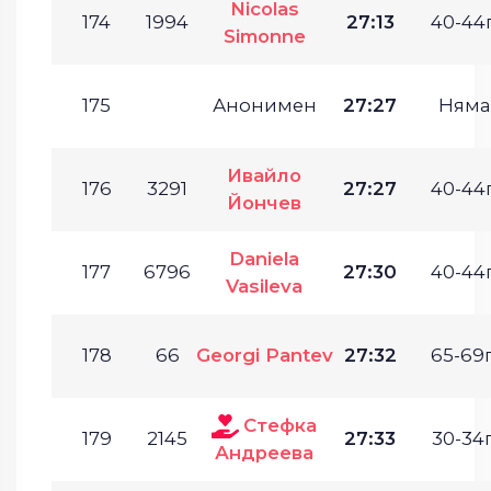
Nicolas
174
1994
27:13
40-44г
Simonne
175
Анонимен
27:27
Няма
Ивайло
176
3291
27:27
40-44г
Йончев
Daniela
177
6796
27:30
40-44г
Vasileva
178
66
Georgi Pantev
27:32
65-69г
Стефка
179
2145
27:33
30-34г
Андреева