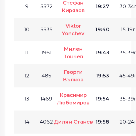
Стефан
9
5572
19:27
30-34г
Кирязов
Viktor
10
5535
19:40
15-19г.
Yonchev
Милен
11
1961
19:43
35-39г
Тончев
Георги
12
485
19:53
45-49г
Вълков
Красимир
13
1469
19:54
35-39г
Любомиров
14
4062
Дилян Станев
19:58
20-24г