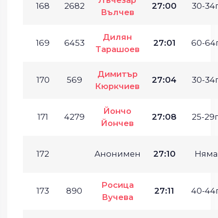
168
2682
27:00
30-34г
Вълчев
Дилян
169
6453
27:01
60-64г
Тарашоев
Димитър
170
569
27:04
30-34г
Кюркчиев
Йончо
171
4279
27:08
25-29г
Йончев
172
Анонимен
27:10
Няма
Росица
173
890
27:11
40-44г
Вучева