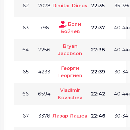
62
7078
Dimitar Dimov
22:35
35-39г
Боян
63
796
22:37
40-44г
Бойчев
Bryan
64
7256
22:38
40-44г
Jacobson
Георги
65
4233
22:39
30-34г
Георгиев
Vladimir
66
6594
22:42
40-44г
Kovachev
67
3378
Лазар Лашев
22:46
30-34г