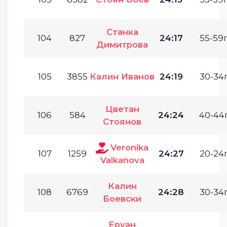
Станка
104
827
24:17
55-59г
Димитрова
105
3855
Калин Иванов
24:19
30-34г
Цветан
106
584
24:24
40-44г
Стоянов
Veronika
107
1259
24:27
20-24г
Valkanova
Калин
108
6769
24:28
30-34г
Боевски
Еруан