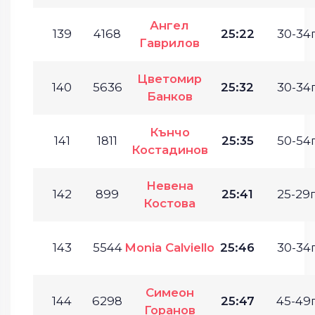
Ангел
139
4168
25:22
30-34г
Гаврилов
Цветомир
140
5636
25:32
30-34г
Банков
Кънчо
141
1811
25:35
50-54г
Костадинов
Невена
142
899
25:41
25-29г
Костова
143
5544
Monia Calviello
25:46
30-34г
Симеон
144
6298
25:47
45-49г
Горанов