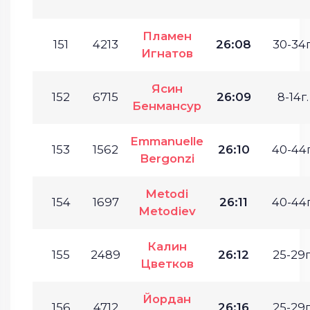
Пламен
151
4213
26:08
30-34г
Игнатов
Ясин
152
6715
26:09
8-14г.
Бенмансур
Emmanuelle
153
1562
26:10
40-44г
Bergonzi
Metodi
154
1697
26:11
40-44г
Metodiev
Калин
155
2489
26:12
25-29г
Цветков
Йордан
156
4712
26:16
25-29г