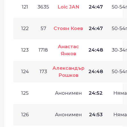
121
3635
Loic JAN
24:47
50-54г
122
57
Стоян Коев
24:47
50-54г
Анастас
123
1718
24:48
30-34г
Янков
Александър
124
173
24:48
50-54г
Рошков
125
Анонимен
24:52
Няма
126
Анонимен
24:53
Няма