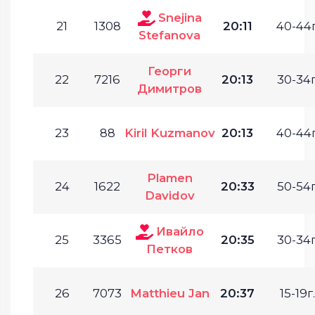
Snejina
21
1308
20:11
40-44г
Stefanova
Георги
22
7216
20:13
30-34г
Димитров
23
88
Kiril Kuzmanov
20:13
40-44г
Plamen
24
1622
20:33
50-54г
Davidov
Ивайло
25
3365
20:35
30-34г
Петков
26
7073
Matthieu Jan
20:37
15-19г.