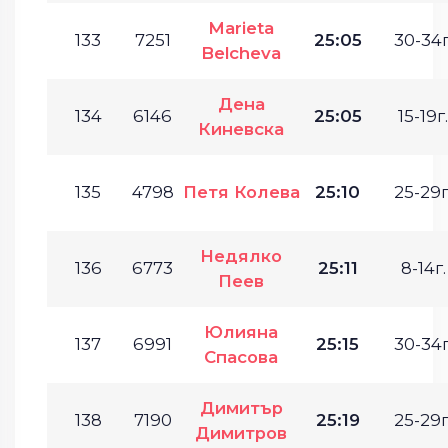
Marieta
133
7251
25:05
30-34г
Belcheva
Дена
134
6146
25:05
15-19г.
Киневска
135
4798
Петя Колева
25:10
25-29г
Недялко
136
6773
25:11
8-14г.
Пеев
Юлияна
137
6991
25:15
30-34г
Спасова
Димитър
138
7190
25:19
25-29г
Димитров