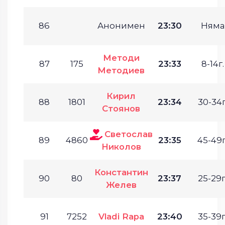
86
Анонимен
23:30
Няма
Методи
87
175
23:33
8-14г.
Методиев
Кирил
88
1801
23:34
30-34г
Стоянов
Светослав
89
4860
23:35
45-49г
Николов
Константин
90
80
23:37
25-29г
Желев
91
7252
Vladi Rapa
23:40
35-39г