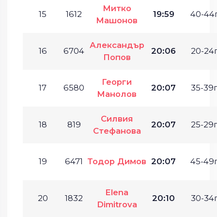
Митко
15
1612
19:59
40-44г
Машонов
Александър
16
6704
20:06
20-24г
Попов
Георги
17
6580
20:07
35-39г
Манолов
Силвия
18
819
20:07
25-29г
Стефанова
19
6471
Тодор Димов
20:07
45-49г
Elena
20
1832
20:10
30-34г
Dimitrova