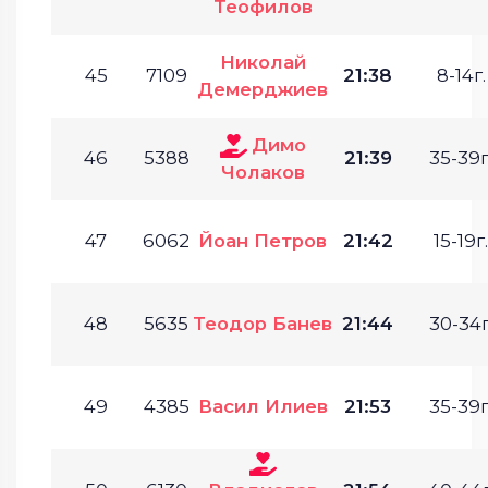
Теофилов
Николай
45
7109
21:38
8-14г.
Демерджиев
Димо
46
5388
21:39
35-39г
Чолаков
47
6062
Йоан Петров
21:42
15-19г.
48
5635
Теодор Банев
21:44
30-34г
49
4385
Васил Илиев
21:53
35-39г