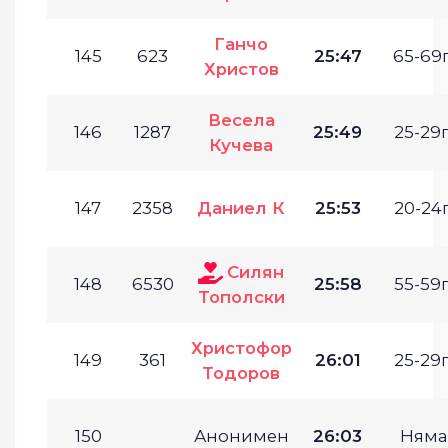
Ганчо
145
623
25:47
65-69г
Христов
Весела
146
1287
25:49
25-29г
Кучева
147
2358
Даниел К
25:53
20-24г
Силян
148
6530
25:58
55-59г
Тополски
Христофор
149
361
26:01
25-29г
Тодоров
150
Анонимен
26:03
Няма