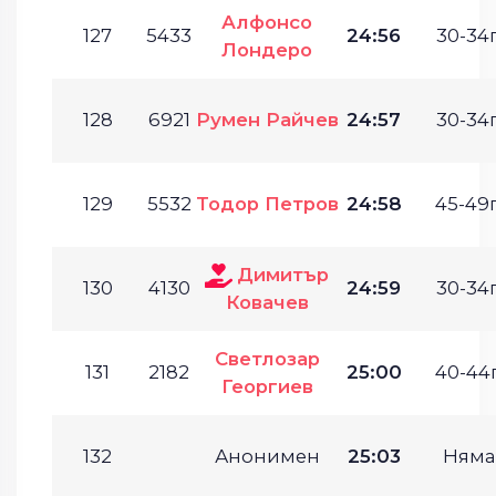
Алфонсо
127
5433
24:56
30-34г
Лондеро
128
6921
Румен Райчев
24:57
30-34г
129
5532
Тодор Петров
24:58
45-49г
Димитър
130
4130
24:59
30-34г
Ковачев
Светлозар
131
2182
25:00
40-44г
Георгиев
132
Анонимен
25:03
Няма