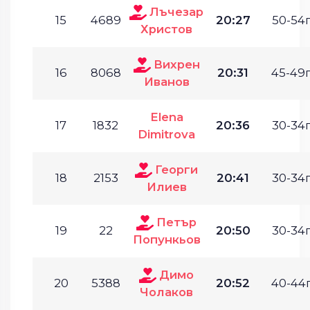
Лъчезар
15
4689
20:27
50-54г
Христов
Вихрен
16
8068
20:31
45-49г
Иванов
Elena
17
1832
20:36
30-34г
Dimitrova
Георги
18
2153
20:41
30-34г
Илиев
Петър
19
22
20:50
30-34г
Попункьов
Димо
20
5388
20:52
40-44г
Чолаков