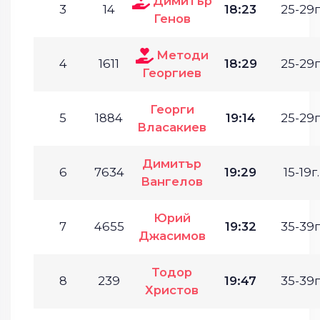
Димитър
3
14
18:23
25-29г
Генов
Методи
4
1611
18:29
25-29г
Георгиев
Георги
5
1884
19:14
25-29г
Власакиев
Димитър
6
7634
19:29
15-19г.
Вангелов
Юрий
7
4655
19:32
35-39г
Джасимов
Тодор
8
239
19:47
35-39г
Христов