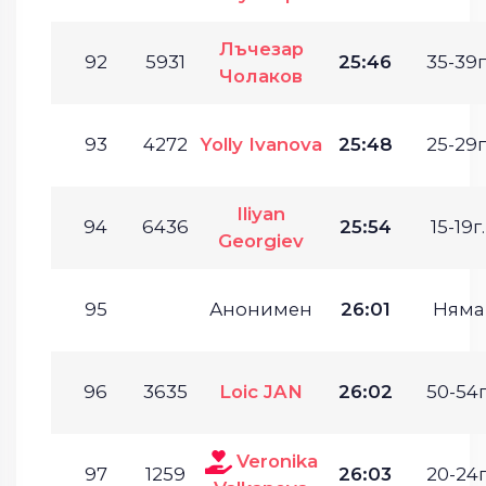
Лъчезар
92
5931
25:46
35-39г
Чолаков
93
4272
Yolly Ivanova
25:48
25-29г
Iliyan
94
6436
25:54
15-19г.
Georgiev
95
Анонимен
26:01
Няма
96
3635
Loic JAN
26:02
50-54г
Veronika
97
1259
26:03
20-24г