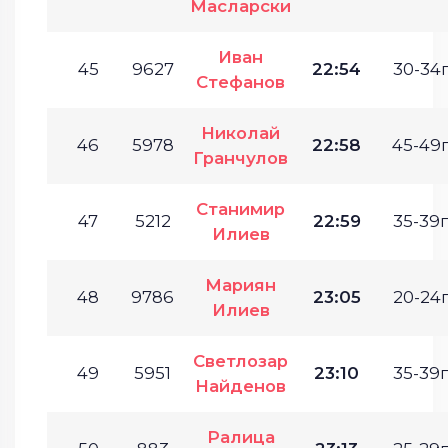
Масларски
Иван
45
9627
22:54
30-34г
Стефанов
Николай
46
5978
22:58
45-49г
Гранчулов
Станимир
47
5212
22:59
35-39г
Илиев
Мариян
48
9786
23:05
20-24г
Илиев
Светлозар
49
5951
23:10
35-39г
Найденов
Ралица