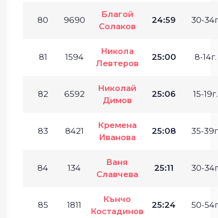
Благой
80
9690
24:59
30-34г
Солаков
Никола
81
1594
25:00
8-14г.
Левтеров
Николай
82
6592
25:06
15-19г.
Димов
Кремена
83
8421
25:08
35-39г
Иванова
Ваня
84
134
25:11
30-34г
Славчева
Кънчо
85
1811
25:24
50-54г
Костадинов