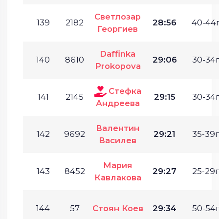
Светлозар
139
2182
28:56
40-44г
Георгиев
Daffinka
140
8610
29:06
30-34г
Prokopova
Стефка
141
2145
29:15
30-34г
Андреева
Валентин
142
9692
29:21
35-39г
Василев
Мария
143
8452
29:27
25-29г
Кавлакова
144
57
Стоян Коев
29:34
50-54г