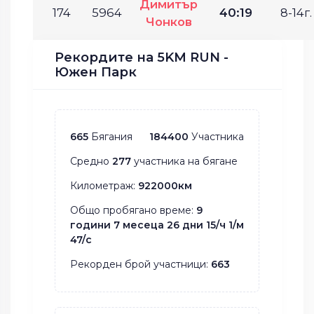
Димитър
174
5964
40:19
8-14г.
Чонков
Рекордите на 5KM RUN -
Южен Парк
665
Бягания
184400
Участника
Средно
277
участника на бягане
Километраж:
922000км
Общо пробягано време:
9
години 7 месеца 26 дни 15/ч 1/м
47/с
Рекорден брой участници:
663