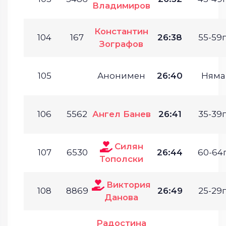
Владимиров
Константин
104
167
26:38
55-59г
Зографов
105
Анонимен
26:40
Няма
106
5562
Ангел Банев
26:41
35-39г
Силян
107
6530
26:44
60-64г
Тополски
Виктория
108
8869
26:49
25-29г
Данова
Радостина