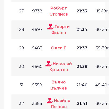
Робърт
27
9738
21:33
15-19г.
Стоянов
Георги
28
4697
21:34
30-34г
Филев
29
5483
Олег Г
21:37
35-39г
Николай
30
4660
21:39
30-34г
Кръстев
Вълчо
31
5358
21:40
45-49г
Вълчев
Ивайло
32
3365
21:41
30-34г
Петков