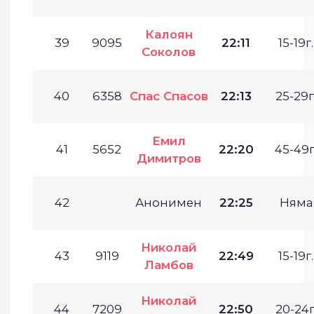
Калоян
39
9095
22:11
15-19г.
Соколов
40
6358
Спас Спасов
22:13
25-29г
Емил
41
5652
22:20
45-49г
Димитров
42
Анонимен
22:25
Няма
Николай
43
9119
22:49
15-19г.
Ламбов
Николай
44
7209
22:50
20-24г