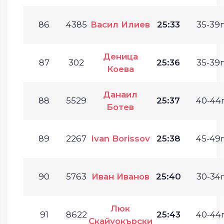
86
4385
Васил Илиев
25:33
35-39г
Деница
87
302
25:36
35-39г
Коева
Данаил
88
5529
25:37
40-44г
Ботев
89
2267
Ivan Borissov
25:38
45-49г
90
5763
Иван Иванов
25:40
30-34г
Люк
91
8622
25:43
40-44г
Скайуокърски