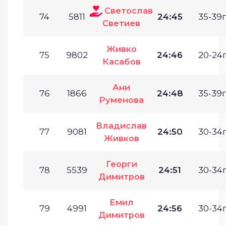
Светослав
74
5811
24:45
35-39г
Светиев
Живко
75
9802
24:46
20-24г
Касабов
Ани
76
1866
24:48
35-39г
Руменова
Владислав
77
9081
24:50
30-34г
Живков
Георги
78
5539
24:51
30-34г
Димитров
Емил
79
4991
24:56
30-34г
Димитров