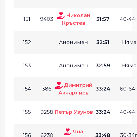
Николай
151
9403
31:57
40-44г
Кръстев
152
Анонимен
32:51
Няма
153
Анонимен
32:59
Няма
Димитрий
154
386
33:24
60-64г
Акчарлиев
155
9258
Петър Узунов
33:24
40-44г
Яна
156
6230
33:48
30-34г