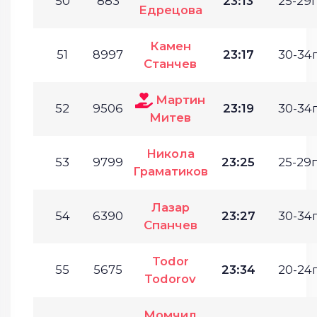
50
883
23:13
25-29г
Едрецова
Камен
51
8997
23:17
30-34г
Станчев
Мартин
52
9506
23:19
30-34г
Митев
Никола
53
9799
23:25
25-29г
Граматиков
Лазар
54
6390
23:27
30-34г
Спанчев
Todor
55
5675
23:34
20-24г
Todorov
Момчил