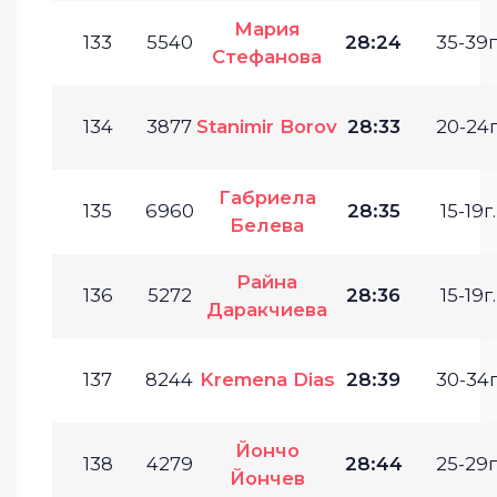
Мария
133
5540
28:24
35-39г
Стефанова
134
3877
Stanimir Borov
28:33
20-24г
Габриела
135
6960
28:35
15-19г.
Белева
Райна
136
5272
28:36
15-19г.
Даракчиева
137
8244
Kremena Dias
28:39
30-34г
Йончо
138
4279
28:44
25-29г
Йончев