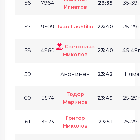
56
7964
23:35
35-39г
Игнатов
57
9509
Ivan Lashtilin
23:40
25-29г
Светослав
58
4860
23:40
45-49г
Николов
59
Анонимен
23:42
Няма
Тодор
60
5574
23:49
25-29г
Маринов
Григор
61
3923
23:51
25-29г
Николов