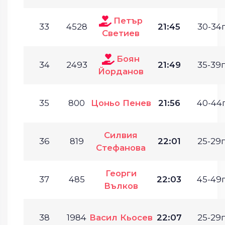
Петър
33
4528
21:45
30-34г
Светиев
Боян
34
2493
21:49
35-39г
Йорданов
35
800
Цоньо Пенев
21:56
40-44г
Силвия
36
819
22:01
25-29г
Стефанова
Георги
37
485
22:03
45-49г
Вълков
38
1984
Васил Кьосев
22:07
25-29г