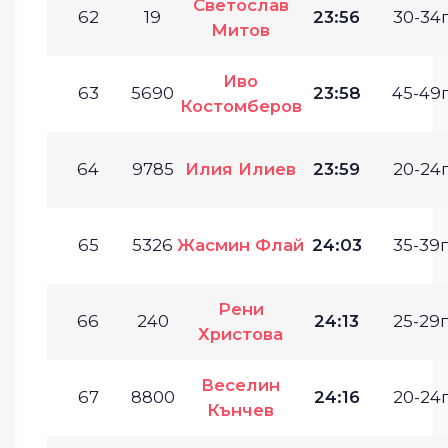
Светослав
62
19
23:56
30-34г
Митов
Иво
63
5690
23:58
45-49г
Костомберов
64
9785
Илия Илиев
23:59
20-24г
65
5326
Жасмин Флай
24:03
35-39г
Рени
66
240
24:13
25-29г
Христова
Веселин
67
8800
24:16
20-24г
Кънчев