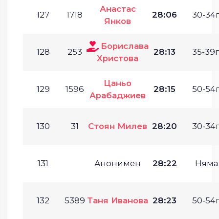
Анастас
127
1718
28:06
30-34г
Янков
Борислава
128
253
28:13
35-39г
Христова
Цаньо
129
1596
28:15
50-54г
Арабаджиев
130
31
Стоян Милев
28:20
30-34г
131
Анонимен
28:22
Няма
132
5389
Таня Иванова
28:23
50-54г