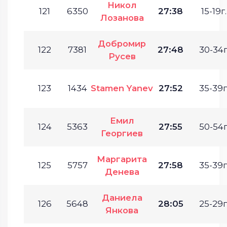
Никол
121
6350
27:38
15-19г.
Лозанова
Добромир
122
7381
27:48
30-34г
Русев
123
1434
Stamen Yanev
27:52
35-39г
Емил
124
5363
27:55
50-54г
Георгиев
Маргарита
125
5757
27:58
35-39г
Денева
Даниела
126
5648
28:05
25-29г
Янкова