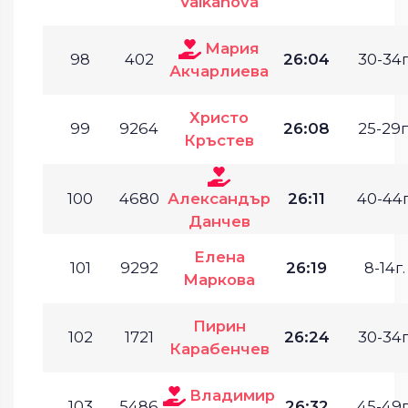
Valkanova
Мария
98
402
26:04
30-34г
Акчарлиева
Христо
99
9264
26:08
25-29г
Кръстев
100
4680
Александър
26:11
40-44г
Данчев
Елена
101
9292
26:19
8-14г.
Маркова
Пирин
102
1721
26:24
30-34г
Карабенчев
Владимир
103
5486
26:32
45-49г