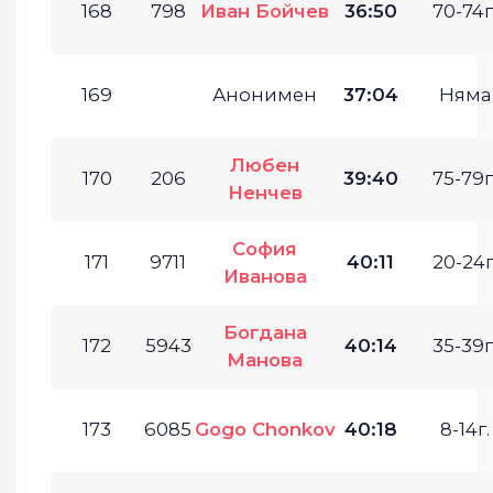
168
798
Иван Бойчев
36:50
70-74г
169
Анонимен
37:04
Няма
Любен
170
206
39:40
75-79г
Ненчев
София
171
9711
40:11
20-24г
Иванова
Богдана
172
5943
40:14
35-39г
Манова
173
6085
Gogo Chonkov
40:18
8-14г.