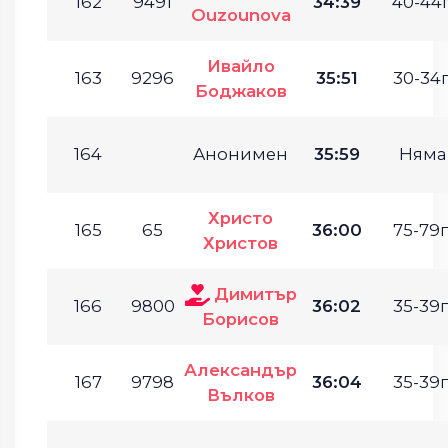
162
9491
34:39
40-44г
Ouzounova
Ивайло
163
9296
35:51
30-34г
Боджаков
164
Анонимен
35:59
Няма
Христо
165
65
36:00
75-79г
Христов
Димитър
166
9800
36:02
35-39г
Борисов
Александър
167
9798
36:04
35-39г
Вълков