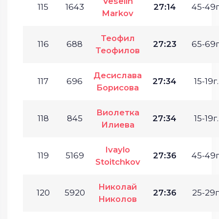
Veselin
115
1643
27:14
45-49г
Markov
Теофил
116
688
27:23
65-69г
Теофилов
Десислава
117
696
27:34
15-19г.
Борисова
Виолетка
118
845
27:34
15-19г.
Илиева
Ivaylo
119
5169
27:36
45-49г
Stoitchkov
Николай
120
5920
27:36
25-29г
Николов