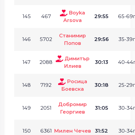
Boyka
145
467
29:55
65-69г
Arsova
Станимир
146
5702
29:56
35-39г
Попов
Димитър
147
2088
30:13
40-44г
Илиев
Росица
148
7192
30:18
25-29г
Боевска
Добромир
149
2051
31:05
30-34г
Георгиев
150
6361
Милен Чечев
31:52
30-34г