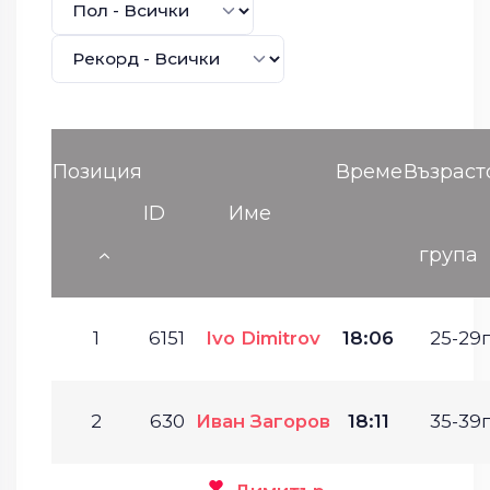
Позиция
Време
Възраст
ID
Име
група
1
6151
Ivo Dimitrov
18:06
25-29г
2
630
Иван Загоров
18:11
35-39г