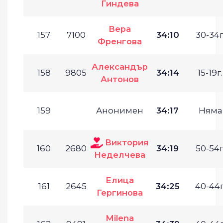
Гиндева
Вера
157
7100
34:10
30-34г
Френгова
Александър
158
9805
34:14
15-19г.
Антонов
159
Анонимен
34:17
Няма
Виктория
160
2680
34:19
50-54г
Неделчева
Елица
161
2645
34:25
40-44г
Гергинова
Milena