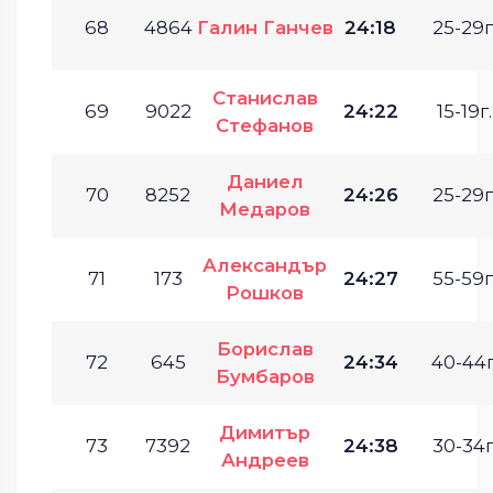
68
4864
Галин Ганчев
24:18
25-29г
Станислав
69
9022
24:22
15-19г.
Стефанов
Даниел
70
8252
24:26
25-29г
Медаров
Александър
71
173
24:27
55-59г
Рошков
Борислав
72
645
24:34
40-44г
Бумбаров
Димитър
73
7392
24:38
30-34г
Андреев