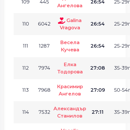
109
445
26:54
25-29г
Ангелова
Galina
110
6042
26:54
25-29г
Vragova
Весела
111
1287
26:54
25-29г
Кучева
Елка
112
7974
27:08
35-39г
Тодорова
Красимир
113
7968
27:09
50-54г
Ангелов
Александър
114
7532
27:11
35-39г
Станилов