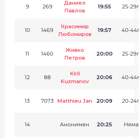
Даниел
9
269
19:55
25-29г
Павлов
Красимир
10
1469
19:57
40-44г
Любомиров
Живко
11
1460
20:00
25-29г
Петров
Kiril
12
88
20:06
40-44г
Kuzmanov
13
7073
Matthieu Jan
20:09
20-24г
14
Анонимен
20:25
Няма