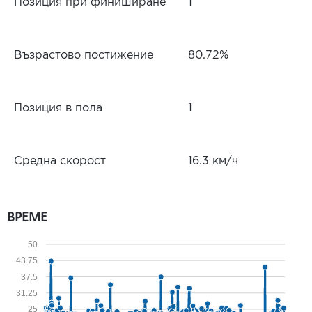
Позиция при финиширане
1
Възрастово постижение
80.72%
Позиция в пола
1
Средна скорост
16.3 км/ч
ВРЕМЕ
50
43.75
37.5
31.25
25