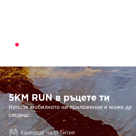
5KM
RUN
в
ръцете
ти
5KM RUN в ръцете ти
Изтегли мобилното ни приложение и може да
следиш:
Календар на събития