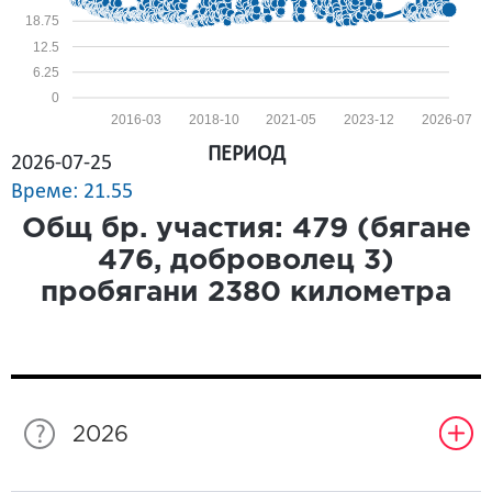
18.75
12.5
6.25
0
2016-03
2018-10
2021-05
2023-12
2026-07
ПЕРИОД
2026-07-25
Време: 21.55
Общ бр. участия:
479
(бягане
476
, доброволец
3
)
пробягани
2380
километра
2026