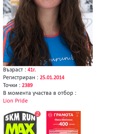
Възраст :
41г.
Регистриран :
25.01.2014
Точки :
2389
В момента участва в отбор :
Lion Pride
2