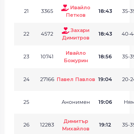
Ивайло
21
3365
18:43
35-3
Петков
Захари
22
4572
18:43
40-4
Димитров
Ивайло
23
10741
18:56
35-3
Божурин
24
27166
Павел Павлов
19:04
20-2
25
Анонимен
19:06
Ня
Димитър
26
12283
19:12
35-3
Михайлов