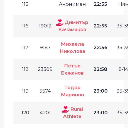
115
Анонимен
22:55
Ня
Димитър
116
19012
22:55
35-3
Качамаков
Михаела
117
9187
22:56
35-3
Николова
Петър
118
23509
22:58
8-14
Бежанов
Тодор
119
5574
23:00
35-3
Маринов
Rural
120
4201
23:00
35-3
Athlete