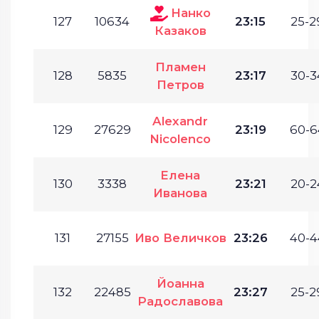
Нанко
127
10634
23:15
25-2
Казаков
Пламен
128
5835
23:17
30-3
Петров
Alexandr
129
27629
23:19
60-6
Nicolenco
Елена
130
3338
23:21
20-2
Иванова
131
27155
Иво Величков
23:26
40-4
Йоанна
132
22485
23:27
25-2
Радославова