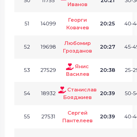
50
11755
20:21
30-3
Иванов
Георги
51
14099
20:25
40-4
Ковачев
Любомир
52
19698
20:27
45-4
Грозданов
Янис
53
27529
20:38
25-2
Василев
Станислав
54
18932
20:39
50-5
Бояджиев
Сергей
55
27531
20:39
40-4
Пантелеев