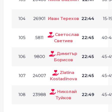
104
26901
Иван Терехов
22:44
15-19
Светослав
105
5811
22:45
40-4
Светиев
Димитър
106
9800
22:45
45-4
Борисов
Zlatina
107
24007
22:45
45-4
Kostadinova
Николай
108
23988
22:49
45-4
Туйков