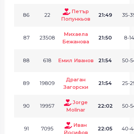
Петър
86
22
21:49
35-3
Попункьов
Михаела
87
23508
21:50
8-14
Бежанова
88
618
Емил Иванов
21:54
50-5
Драган
89
19809
21:54
25-2
Загорски
Jorge
90
19957
22:02
50-5
Molinar
Иван
91
7095
22:05
40-4
Йосифов