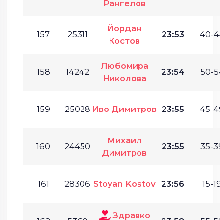
Рангелов
Йордан
157
25311
23:53
40-4
Костов
Любомира
158
14242
23:54
50-5
Николова
159
25028
Иво Димитров
23:55
45-4
Михаил
160
24450
23:55
35-3
Димитров
161
28306
Stoyan Kostov
23:56
15-19
Здравко