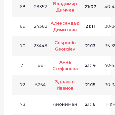
Владимир
68
28352
21:07
40-4
Димчев
Александър
69
24362
21:11
30-3
Димитров
Gospodin
70
23448
21:13
35-3
Georgiev
Анна
71
99
21:14
40-4
Стефанова
Здравко
72
5254
21:15
30-3
Иванов
73
Анонимен
21:16
Ня