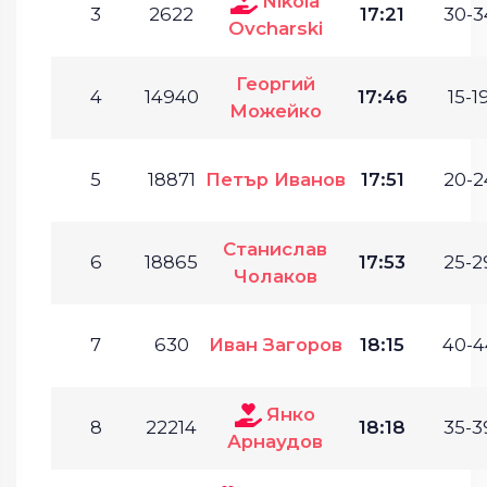
Nikola
3
2622
17:21
30-3
Ovcharski
Георгий
4
14940
17:46
15-19
Можейко
5
18871
Петър Иванов
17:51
20-2
Станислав
6
18865
17:53
25-2
Чолаков
7
630
Иван Загоров
18:15
40-4
Янко
8
22214
18:18
35-3
Арнаудов