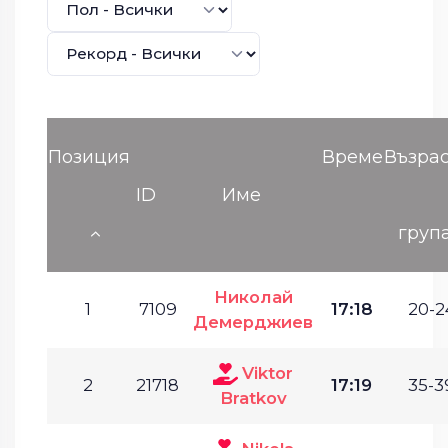
Позиция
Време
Възра
ID
Име
груп
Николай
1
7109
17:18
20-2
Демерджиев
Viktor
2
21718
17:19
35-3
Bratkov