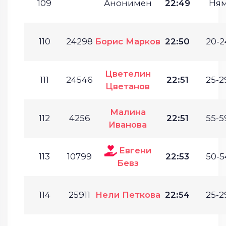
109
Анонимен
22:49
Ня
110
24298
Борис Марков
22:50
20-2
Цветелин
111
24546
22:51
25-2
Цветанов
Малина
112
4256
22:51
55-5
Иванова
Евгени
113
10799
22:53
50-5
Бевз
114
25911
Нели Петкова
22:54
25-2