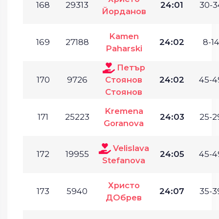
168
29313
24:01
30-3
Йорданов
Kamen
169
27188
24:02
8-14
Paharski
Петър
170
9726
Стоянов
24:02
45-4
Стоянов
Kremena
171
25223
24:03
25-2
Goranova
Velislava
172
19955
24:05
45-4
Stefanova
Христо
173
5940
24:07
35-3
ДОбрев