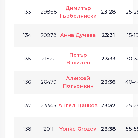
Димитър
133
29868
23:28
25-2
Гърбелянски
134
20978
Анна Дучева
23:31
15-19
Петър
135
21522
23:33
30-3
Василев
Алексей
136
26479
23:36
40-4
Потьомкин
137
23345
Ангел Цанков
23:37
25-2
138
2011
Yonko Grozev
23:38
55-5