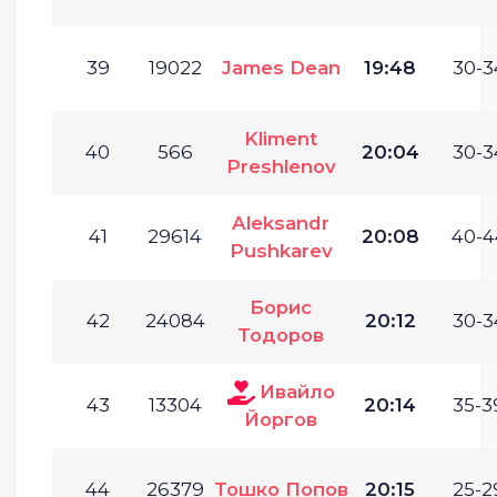
39
19022
James Dean
19:48
30-3
Kliment
40
566
20:04
30-3
Preshlenov
Aleksandr
41
29614
20:08
40-4
Pushkarev
Борис
42
24084
20:12
30-3
Тодоров
Ивайло
43
13304
20:14
35-3
Йоргов
44
26379
Тошко Попов
20:15
25-2