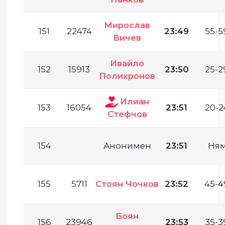
Мирослав
151
22474
23:49
55-5
Вичев
Ивайло
152
15913
23:50
25-2
Полихронов
Илиан
153
16054
23:51
20-2
Стефчов
154
Анонимен
23:51
Ня
155
5711
Стоян Чочков
23:52
45-4
Боян
156
23946
23:53
35-3