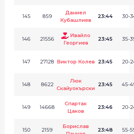
Даниел
145
859
23:44
30-3
Кубашлиев
Ивайло
146
21556
23:45
35-3
Георгиев
147
27128
Виктор Колев
23:45
20-2
Люк
148
8622
23:45
45-4
Скайуокърски
Спартак
149
14668
23:46
20-2
Цаков
Борислав
150
2159
23:48
55-5
Панков