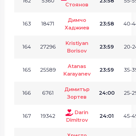
162
5360
23:58
55-5
Стоянов
Димчо
163
18471
23:58
40-4
Хаджиев
Kristiyan
164
27296
23:59
20-2
Borisov
Atanas
165
25589
23:59
35-3
Karayanev
Димитър
166
6761
24:00
25-2
Зортев
Darin
167
19342
24:01
45-4
Dimitrov
Христо