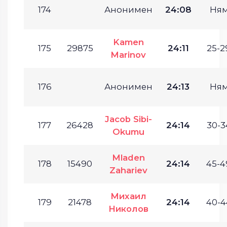
174
Анонимен
24:08
Ня
Kamen
175
29875
24:11
25-2
Marinov
176
Анонимен
24:13
Ня
Jacob Sibi-
177
26428
24:14
30-3
Okumu
Mladen
178
15490
24:14
45-4
Zahariev
Михаил
179
21478
24:14
40-4
Николов