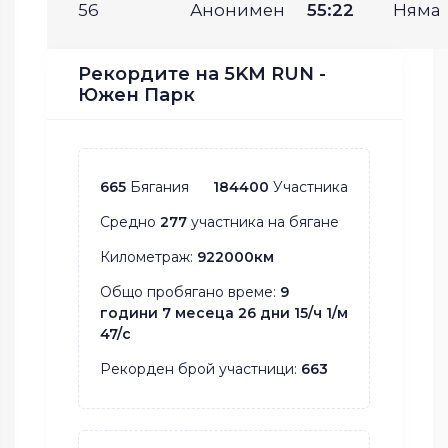
56
Анонимен
55:22
Няма
Рекордите на 5KM RUN -
Южен Парк
665
Бягания
184400
Участника
Средно
277
участника на бягане
Километраж:
922000км
Общо пробягано време:
9
години 7 месеца 26 дни 15/ч 1/м
47/с
Рекорден брой участници:
663