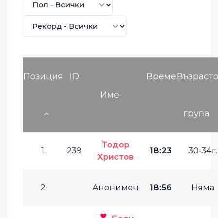
Позиция
ID
Време
Възраст
Име
група
Тодор
1
239
18:23
30-34г.
Христов
2
Анонимен
18:56
Няма