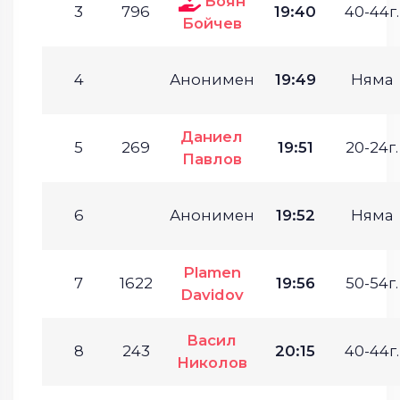
Боян
3
796
19:40
40-44г.
Бойчев
4
Анонимен
19:49
Няма
Даниел
5
269
19:51
20-24г.
Павлов
6
Анонимен
19:52
Няма
Plamen
7
1622
19:56
50-54г.
Davidov
Васил
8
243
20:15
40-44г.
Николов