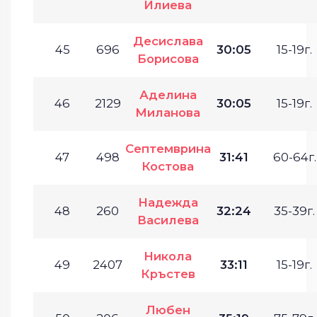
Илиева
Десислава
45
696
30:05
15-19г.
Борисова
Аделина
46
2129
30:05
15-19г.
Миланова
Септемврина
47
498
31:41
60-64г.
Костова
Надежда
48
260
32:24
35-39г.
Василева
Никола
49
2407
33:11
15-19г.
Кръстев
Любен