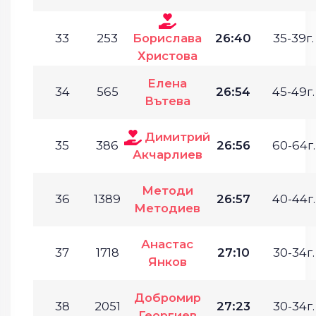
33
253
Борислава
26:40
35-39г.
Христова
Елена
34
565
26:54
45-49г.
Вътева
Димитрий
35
386
26:56
60-64г.
Акчарлиев
Методи
36
1389
26:57
40-44г.
Методиев
Анастас
37
1718
27:10
30-34г.
Янков
Добромир
38
2051
27:23
30-34г.
Георгиев