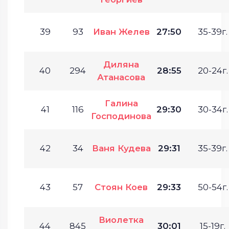
39
93
Иван Желев
27:50
35-39г.
Диляна
40
294
28:55
20-24г.
Атанасова
Галина
41
116
29:30
30-34г.
Господинова
42
34
Ваня Кудева
29:31
35-39г.
43
57
Стоян Коев
29:33
50-54г.
Виолетка
44
845
30:01
15-19г.