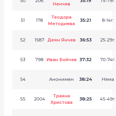
50
206
35:19
75-79г.
Ненчев
Теодора
51
178
35:21
8-14г.
Методиева
52
1587
Деян Янчев
36:53
25-29г.
53
798
Иван Бойчев
37:32
70-74г.
54
Анонимен
38:24
Няма
Траяна
55
2004
38:25
45-49г.
Христова