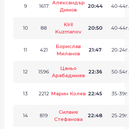
Александър
9
1617
20:44
40-44г.
Димов
Kiril
10
88
20:50
40-44г.
Kuzmanov
Борислав
11
421
21:47
20-24г.
Миланов
Цаньо
12
1596
22:36
50-54г.
Арабаджиев
13
2212
Марин Колев
22:45
35-39г.
Силвия
14
819
22:48
25-29г.
Стефанова