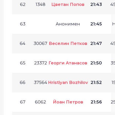
62
1348
Цветан Попов
21:43
45
63
Анонимен
21:45
64
30067
Веселин Петков
21:47
45
65
23372
Георги Атанасов
21:50
35
66
37564
Hristiyan Bozhilov
21:52
1
67
6062
Йоан Петров
21:56
25