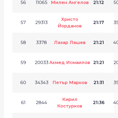
56
11065
Милен Ангелов
21:12
50
Христо
57
29313
21:17
35
Йорданов
58
3378
Лазар Лашев
21:21
40
59
20033
Ахмед Исмаилов
21:21
20
60
34343
Петър Марков
21:31
35
Кирил
61
2844
21:36
40
Костурков