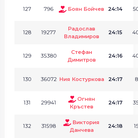
127
796
Боян Бойчев
24:14
50
Радослав
128
19277
24:15
40
Владимиров
Стефан
129
35380
24:16
40
Димитров
130
36072
Ния Костуркова
24:17
8
Огнян
131
29941
24:17
35
Кръстев
Виктория
132
31598
24:18
1
Данчева