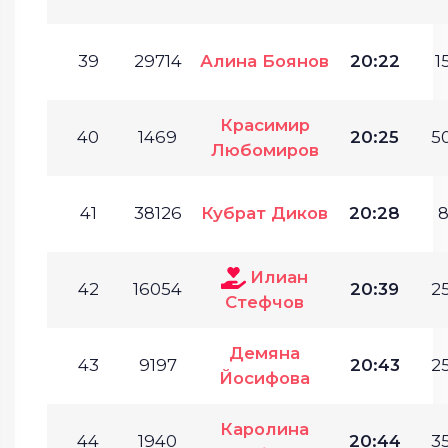
39
29714
Алина Боянов
20:22
1
Красимир
40
1469
20:25
50
Любомиров
41
38126
Кубрат Диков
20:28
8
Илиан
42
16054
20:39
25
Стефчов
Демяна
43
9197
20:43
25
Йосифова
Каролина
44
1940
20:44
35