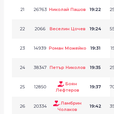
21
26763
Николай Пашов
19:22
25
22
2066
Веселин Цочев
19:24
55
23
14939
Роман Можейко
19:31
1
24
38347
Петър Николов
19:35
25
Боян
25
12850
19:37
70
Лефтеров
Ламбрин
26
20334
19:42
35
Чолаков