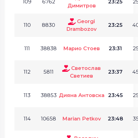
109
6762
23:25
25
Димитров
Georgi
110
8830
23:25
40
Drambozov
111
38838
Марио Стоев
23:31
25
Светослав
112
5811
23:37
45
Светиев
113
38853
Дияна Антовска
23:45
25
114
10658
Marian Petkov
23:48
35