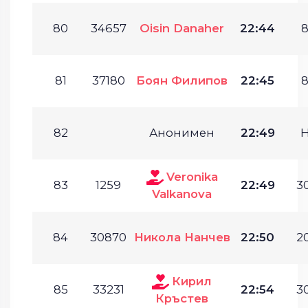
80
34657
Oisin Danaher
22:44
8
81
37180
Боян Филипов
22:45
8
82
Анонимен
22:49
Veronika
83
1259
22:49
30
Valkanova
84
30870
Никола Нанчев
22:50
20
Кирил
85
33231
22:54
30
Кръстев