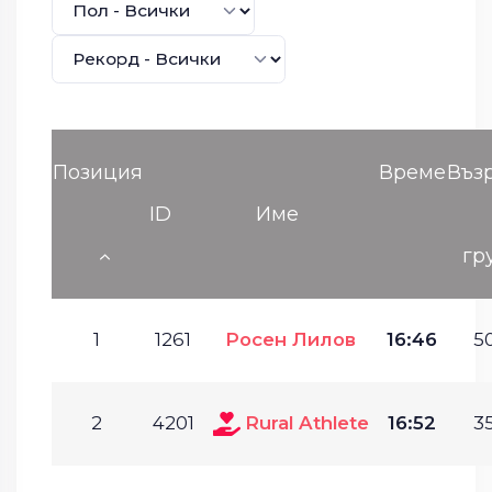
Позиция
Време
Въз
ID
Име
гр
1
1261
Росен Лилов
16:46
50
2
4201
Rural Athlete
16:52
35