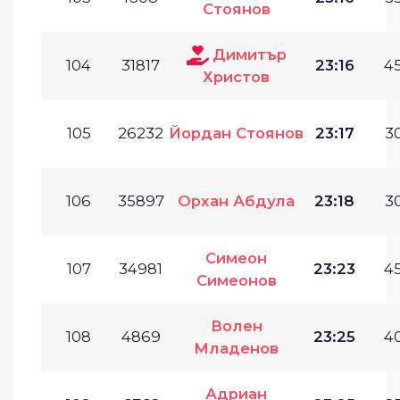
Стоянов
Димитър
104
31817
23:16
45
Христов
105
26232
Йордан Стоянов
23:17
30
106
35897
Орхан Абдула
23:18
30
Симеон
107
34981
23:23
45
Симеонов
Волен
108
4869
23:25
40
Младенов
Адриан