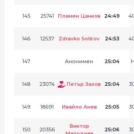
145
25741
Пламен Цанков
24:49
40
146
12537
Zdravko Sotirov
24:53
40
147
Анонимен
25:04
148
23074
Петър Захов
25:04
30
149
18691
Ивайло Анев
25:05
30
Виктор
150
20356
25:06
30
Методиев