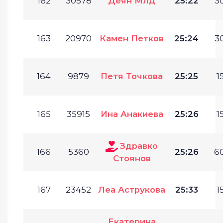
162
30578
Деян Млд
25:22
30
163
20970
Камен Петков
25:24
30
164
9879
Петя Точкова
25:25
1
165
35915
Ина Анакиева
25:26
1
Здравко
166
5360
25:26
60
Стоянов
167
23452
Леа Аструкова
25:33
1
Екатерина