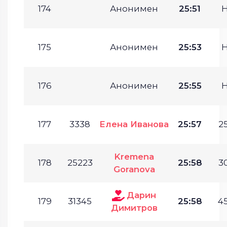
174
Анонимен
25:51
175
Анонимен
25:53
176
Анонимен
25:55
177
3338
Елена Иванова
25:57
25
Kremena
178
25223
25:58
30
Goranova
Дарин
179
31345
25:58
45
Димитров