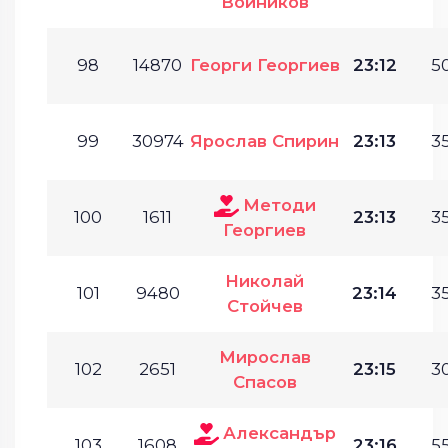
Войников
98
14870
Георги Георгиев
23:12
50
99
30974
Ярослав Спирин
23:13
35
Методи
100
1611
23:13
35
Георгиев
Николай
101
9480
23:14
35
Стойчев
Мирослав
102
2651
23:15
30
Спасов
Александър
103
1608
23:16
55