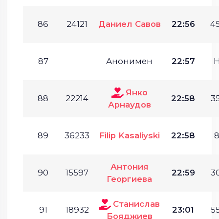
86
24121
Даниел Савов
22:56
45
87
Анонимен
22:57
Янко
88
22214
22:58
35
Арнаудов
89
36233
Filip Kasaliyski
22:58
8
Антония
90
15597
22:59
30
Георгиева
Станислав
91
18932
23:01
55
Бояджиев