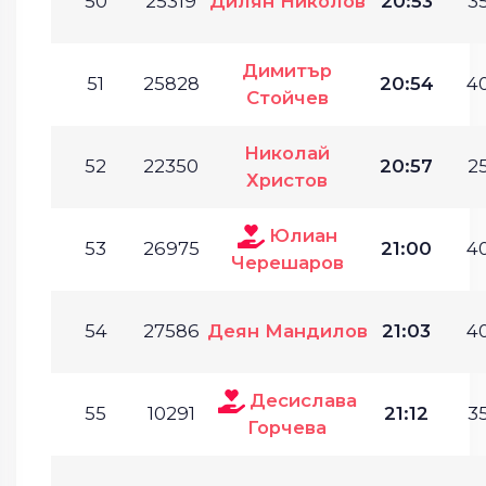
50
25319
Дилян Николов
20:53
35
Димитър
51
25828
20:54
40
Стойчев
Николай
52
22350
20:57
25
Христов
Юлиан
53
26975
21:00
40
Черешаров
54
27586
Деян Мандилов
21:03
40
Десислава
55
10291
21:12
35
Горчева