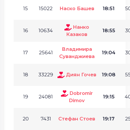
15
15022
Наско Башев
18:51
50
Нанко
16
10634
18:55
30
Казаков
Владимира
17
25641
19:04
30
Суванджиева
18
33229
Диян Гочев
19:08
55
Dobromir
19
24081
19:15
40
Dimov
20
7431
Стефан Стоев
19:17
25