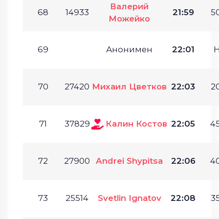
Валерий
68
14933
21:59
50
Можейко
69
Анонимен
22:01
70
27420
Михаил Цветков
22:03
20
71
37829
Калин Костов
22:05
45
72
27900
Andrei Shypitsa
22:06
40
73
25514
Svetlin Ignatov
22:08
35