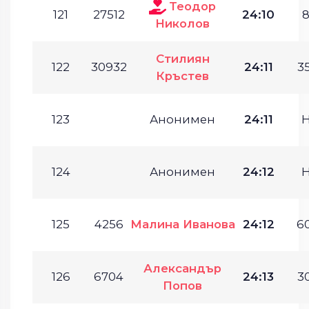
Теодор
121
27512
24:10
8
Николов
Стилиян
122
30932
24:11
35
Кръстев
123
Анонимен
24:11
124
Анонимен
24:12
125
4256
Малина Иванова
24:12
60
Александър
126
6704
24:13
30
Попов