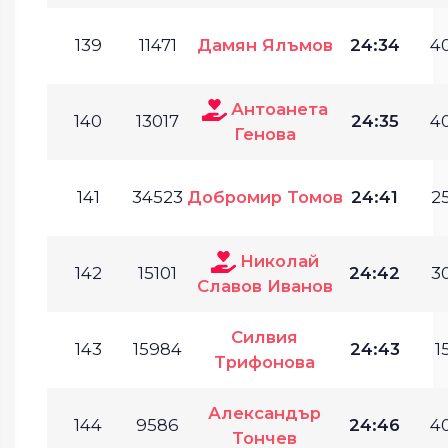
139
11471
Дамян Ялъмов
24:34
40
Антоанета
140
13017
24:35
40
Генова
141
34523
Добромир Томов
24:41
25
Николай
142
15101
24:42
30
Славов Иванов
Силвия
143
15984
24:43
1
Трифонова
Александър
144
9586
24:46
40
Тончев