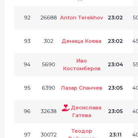
92
26688
Anton Terekhov
23:02
50
93
302
Деница Коева
23:02
45
Иво
94
5690
23:04
55
Костомберов
95
6390
Лазар Спанчев
23:05
40
Десислава
96
32638
23:05
40
Гатева
Теодор
97
30072
23:11
40