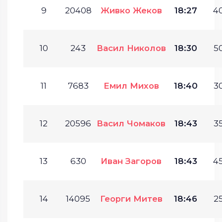
9
20408
Живко Жеков
18:27
40
10
243
Васил Николов
18:30
50
11
7683
Емил Михов
18:40
30
12
20596
Васил Чомаков
18:43
35
13
630
Иван Загоров
18:43
45
14
14095
Георги Митев
18:46
25