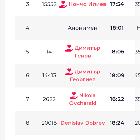
3
15552
Нончо Илиев
17:54
35
4
Анонимен
18:01
Димитър
5
14
18:06
35
Генов
Димитър
6
14413
18:09
45
Георгиев
Nikola
7
2622
18:22
35
Ovcharski
8
20018
Denislav Dobrev
18:24
20