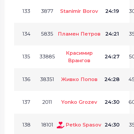
133
3877
Stanimir Borov
24:19
30
134
5835
Пламен Петров
24:21
35
Красимир
135
33885
24:27
50
Врангов
136
38351
Живко Попов
24:28
45
137
2011
Yonko Grozev
24:30
60
138
18101
Petko Spasov
24:30
35