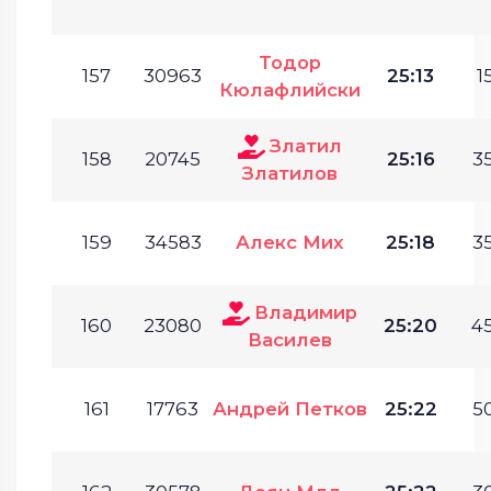
Тодор
157
30963
25:13
1
Кюлафлийски
Златил
158
20745
25:16
35
Златилов
159
34583
Алекс Мих
25:18
35
Владимир
160
23080
25:20
45
Василев
161
17763
Андрей Петков
25:22
50