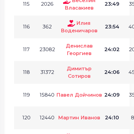
Веселин
115
2026
23:49
35
Власакиев
Илия
116
362
23:54
40
Воденичаров
Денислав
117
23082
24:02
20
Георгиев
Димитър
118
31372
24:06
45
Сотиров
119
15840
Павел Дойчинов
24:09
35
120
12440
Мартин Иванов
24:10
8