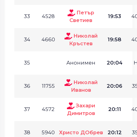
Петър
33
4528
19:53
40
Светиев
Николай
34
4660
19:58
40
Кръстев
35
Анонимен
20:04
Николай
36
11755
20:06
35
Иванов
Захари
37
4572
20:11
40
Димитров
38
5940
Христо ДОбрев
20:12
35