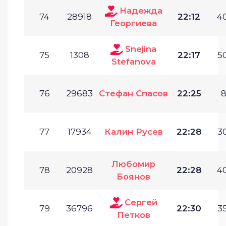
Надежда
74
28918
22:12
40
Георгиева
Snejina
75
1308
22:17
50
Stefanova
76
29683
Стефан Спасов
22:25
8
77
17934
Калин Русев
22:28
30
Любомир
78
20928
22:28
40
Боянов
Сергей
79
36796
22:30
35
Петков