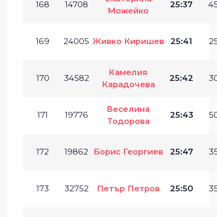
168
14708
25:37
45
Можейко
169
24005
Живко Киришев
25:41
25
Камелия
170
34582
25:42
30
Карадочева
Веселина
171
19776
25:43
50
Тодорова
172
19862
Борис Георгиев
25:47
35
173
32752
Петър Петров
25:50
35