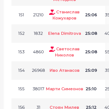
Станислав
151
21210
25:06
35
Кожухаров
152
1832
Elena Dimitrova
25:08
40
Светослав
153
4860
25:08
55
Николов
154
26968
Иво Атанасов
25:09
35
155
38017
Марти Симеонов
25:10
25
156
31
Стоян Милев
25:12
40