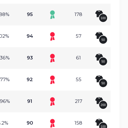
.88%
95
178
100
.02%
94
57
50
.36%
93
61
50
.77%
92
55
50
.96%
91
217
200
.2%
90
158
100