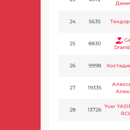
Дими
24
5635
Теодор
Ge
25
8830
Dramb
26
9998
Костади
Алекс
27
19335
Алек
Yusr YASI
28
13726
ЯС