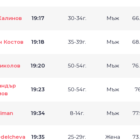
Калинов
19:17
30-34г.
Мъж
66
 Костов
19:18
35-39г.
Мъж
68
иколов
19:20
50-54г.
Мъж
76
андър
19:23
50-54г.
Мъж
7
мов
liman
19:34
8-14г.
Мъж
77
delcheva
19:35
25-29г.
Жена
73