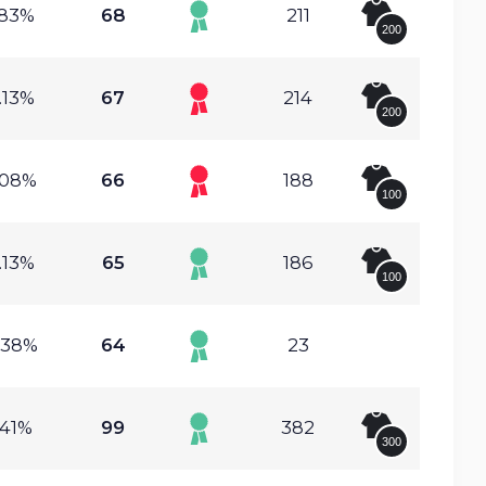
.83%
68
211
200
.13%
67
214
200
.08%
66
188
100
.13%
65
186
100
.38%
64
23
.41%
99
382
300