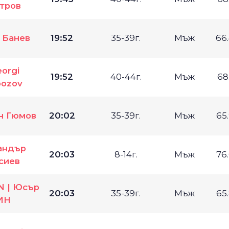
тров
 Банев
19:52
35-39г.
Мъж
66
orgi
19:52
40-44г.
Мъж
68
ozov
н Гюмов
20:02
35-39г.
Мъж
65
андър
20:03
8-14г.
Мъж
76
сиев
N | Юсър
20:03
35-39г.
Мъж
65
ИН