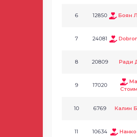
6
12850
Боян 
7
24081
Dobrom
8
20809
Ради 
Ма
9
17020
Стои
10
6769
Калин Б
11
10634
Нанко