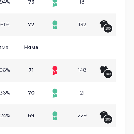
.94%
73
18
.61%
72
132
100
яма
Няма
.96%
71
148
100
.36%
70
21
.24%
69
229
200