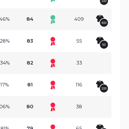
100
.46%
84
409
400
.28%
83
55
50
.34%
82
33
.17%
81
116
100
.06%
80
38
.81%
79
65