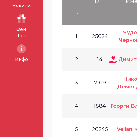
ID
Им
Новини
Фен
Чуд
Шоп
1
25624
Черно
2
14
Димит
Инфо
Ник
3
7109
Демер
4
1884
Георги В
5
26245
Velian 