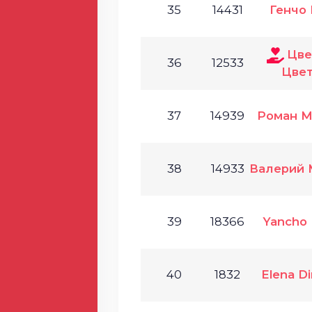
35
14431
Генчо 
Цве
36
12533
Цвет
37
14939
Роман 
38
14933
Валерий
39
18366
Yancho 
40
1832
Elena Di