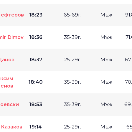
Лефтеров
18:23
65-69г.
Мъж
91
ir Dimov
18:36
35-39г.
Мъж
71
Данов
18:37
25-29г.
Мъж
67
ксим
18:40
35-39г.
Мъж
70
менов
оевски
18:53
35-39г.
Мъж
69
 Казаков
19:14
25-29г.
Мъж
65