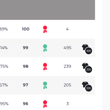
.89%
100
4
.14%
99
495
400
.75%
98
239
200
.67%
97
205
200
.95%
96
3