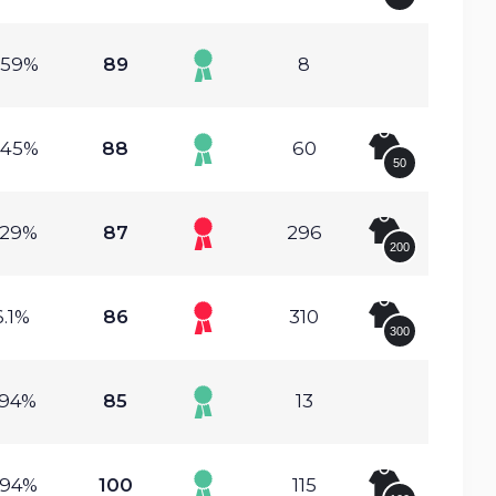
.59%
89
8
.45%
88
60
50
.29%
87
296
200
6.1%
86
310
300
.94%
85
13
.94%
100
115