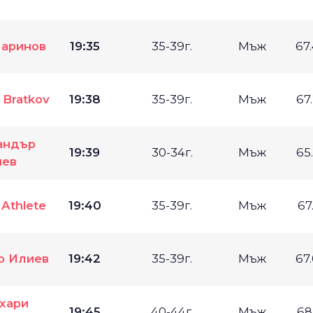
аринов
19:35
35-39г.
Мъж
67
r Bratkov
19:38
35-39г.
Мъж
67
андър
19:39
30-34г.
Мъж
65
шев
 Athlete
19:40
35-39г.
Мъж
67
о Илиев
19:42
35-39г.
Мъж
67
хари
19:45
40-44г.
Мъж
68