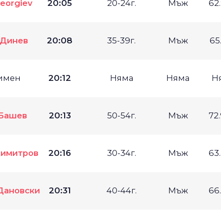
eorgiev
20:05
20-24г.
Мъж
62
 Динев
20:08
35-39г.
Мъж
65
имен
20:12
Няма
Няма
Н
Башев
20:13
50-54г.
Мъж
72
Димитров
20:16
30-34г.
Мъж
63
Дановски
20:31
40-44г.
Мъж
66