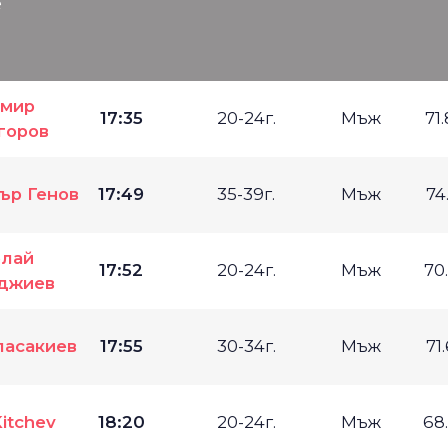
е
омир
17:35
20-24г.
Мъж
71
горов
ър Генов
17:49
35-39г.
Мъж
74
олай
17:52
20-24г.
Мъж
70
джиев
ласакиев
17:55
30-34г.
Мъж
71
Kitchev
18:20
20-24г.
Мъж
68