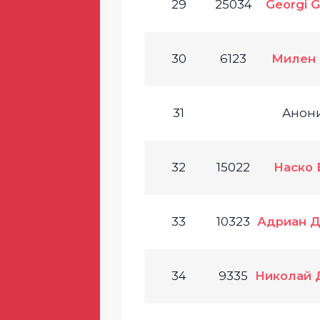
29
25034
Georgi G
30
6123
Милен
31
Анон
32
15022
Наско 
33
10323
Адриан 
34
9335
Николай 