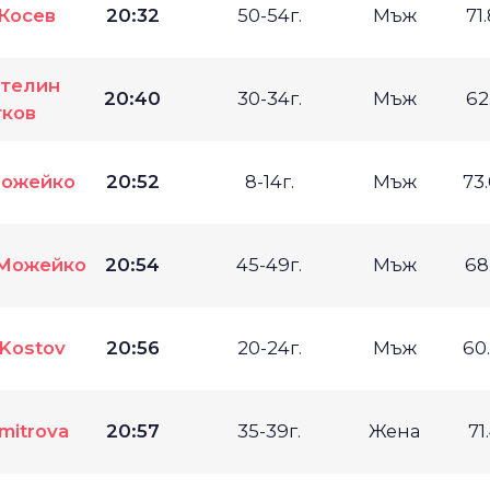
Косев
20:32
50-54г.
Мъж
71
телин
20:40
30-34г.
Мъж
62
ков
Можейко
20:52
8-14г.
Мъж
73
 Можейко
20:54
45-49г.
Мъж
68
Kostov
20:56
20-24г.
Мъж
60
mitrova
20:57
35-39г.
Жена
71