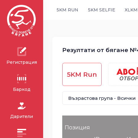
5KM RUN
5KM SELFIE
XLKM
Резултати от бягане №4
Регистрация
5KM Run
Баркод
Дарители
Позиция