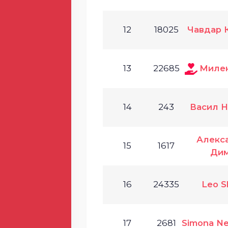
12
18025
Чавдар 
13
22685
Милен
14
243
Васил Н
Алекс
15
1617
Ди
16
24335
Leo S
17
2681
Simona Ne