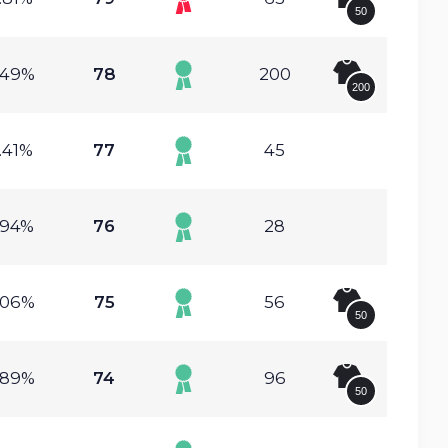
50
.49%
78
200
200
.41%
77
45
.94%
76
28
.06%
75
56
50
.89%
74
96
50