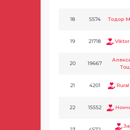
18
5574
Тодор М
19
21718
Vikto
Алекс
20
19667
То
21
4201
Rural
22
15552
Нонч
За
23
4572