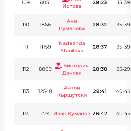
109
8051
28:23
35-39г
Йотова
Ани
110
1866
28:32
35-39г
Руменова
Nadezhda
111
11159
28:37
35-39г
Stanilova
Виктория
112
8869
28:38
25-29г
Данова
Антон
113
12548
28:41
40-44
Кършутски
114
12241
Иван Куманов
28:42
40-44