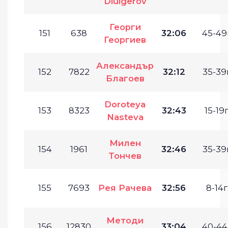
Diulgerov
Георги
151
638
32:06
45-49
Георгиев
Александър
152
7822
32:12
35-39г
Благоев
Doroteya
153
8323
32:43
15-19г
Nasteva
Милен
154
1961
32:46
35-39г
Тончев
155
7693
Рея Рачева
32:56
8-14г
Методи
156
12830
33:04
40-44