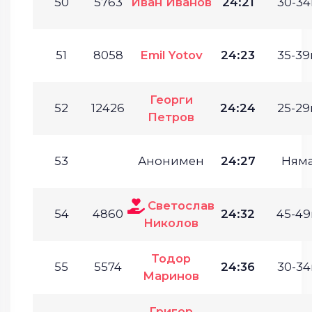
50
5763
Иван Иванов
24:21
30-34
51
8058
Emil Yotov
24:23
35-39г
Георги
52
12426
24:24
25-29г
Петров
53
Анонимен
24:27
Ням
Светослав
54
4860
24:32
45-49
Николов
Тодор
55
5574
24:36
30-34
Маринов
Григор