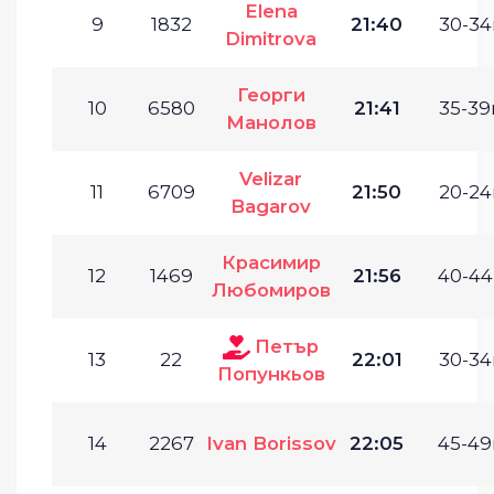
Elena
9
1832
21:40
30-34
Dimitrova
Георги
10
6580
21:41
35-39г
Манолов
Velizar
11
6709
21:50
20-24
Bagarov
Красимир
12
1469
21:56
40-44
Любомиров
Петър
13
22
22:01
30-34
Попункьов
14
2267
Ivan Borissov
22:05
45-49