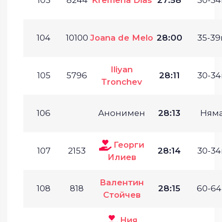
104
10100
Joana de Melo
28:00
35-39г
Iliyan
105
5796
28:11
30-34
Tronchev
106
Анонимен
28:13
Ням
Георги
107
2153
28:14
30-34
Илиев
Валентин
108
818
28:15
60-64
Стойчев
Ния