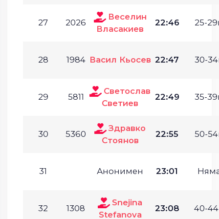
Веселин
27
2026
22:46
25-29г
Власакиев
28
1984
Васил Кьосев
22:47
30-34
Светослав
29
5811
22:49
35-39г
Светиев
Здравко
30
5360
22:55
50-54
Стоянов
31
Анонимен
23:01
Ням
Snejina
32
1308
23:08
40-44
Stefanova