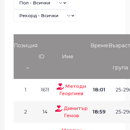
Позиция
Време
Възрас
ID
Име
група
Методи
1
1611
18:01
25-29г
Георгиев
Димитър
2
14
18:59
25-29г
Генов