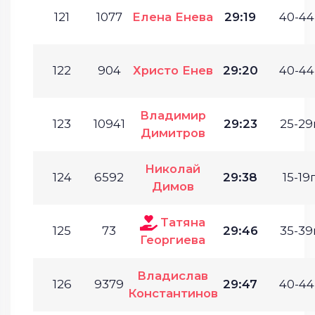
121
1077
Елена Енева
29:19
40-44
122
904
Христо Енев
29:20
40-44
Владимир
123
10941
29:23
25-29г
Димитров
Николай
124
6592
29:38
15-19г
Димов
Татяна
125
73
29:46
35-39г
Георгиева
Владислав
126
9379
29:47
40-44
Константинов