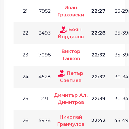
Иван
21
7952
22:27
25-29г
Граховски
Боян
22
2493
22:28
35-39г
Йорданов
Виктор
23
7098
22:32
35-39г
Танков
Петър
24
4528
22:37
30-34
Светиев
Димитър Ал.
25
231
22:39
30-34
Димитров
Николай
26
5978
22:42
45-49
Гранчулов