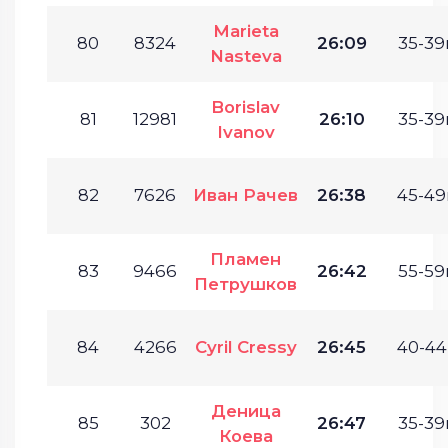
Marieta
80
8324
26:09
35-39г
Nasteva
Borislav
81
12981
26:10
35-39г
Ivanov
82
7626
Иван Рачев
26:38
45-49
Пламен
83
9466
26:42
55-59г
Петрушков
84
4266
Cyril Cressy
26:45
40-44
Деница
85
302
26:47
35-39г
Коева