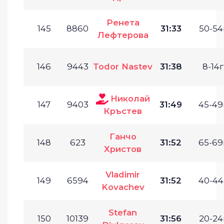
Ренета
145
8860
31:33
50-54
Лефтерова
146
9443
Todor Nastev
31:38
8-14г
Николай
147
9403
31:49
45-49
Кръстев
Ганчо
148
623
31:52
65-69
Христов
Vladimir
149
6594
31:52
40-44
Kovachev
Stefan
150
10139
31:56
20-24