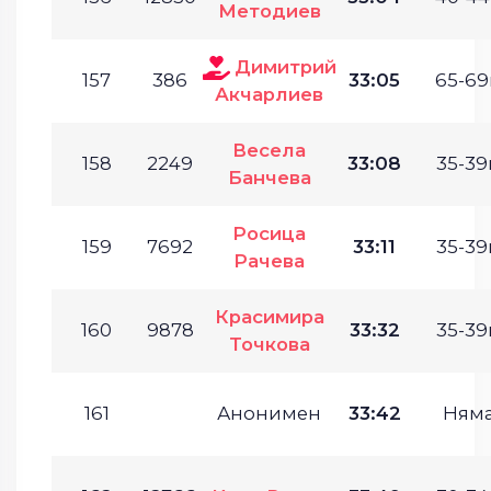
Методиев
Димитрий
157
386
33:05
65-69
Акчарлиев
Весела
158
2249
33:08
35-39г
Банчева
Росица
159
7692
33:11
35-39г
Рачева
Красимира
160
9878
33:32
35-39г
Точкова
161
Анонимен
33:42
Ням