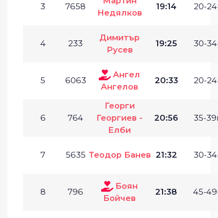
Мартин
3
7658
19:14
20-24
Недялков
Димитър
4
233
19:25
30-34
Русев
Ангел
5
6063
20:33
20-24
Ангелов
Георги
6
764
Георгиев -
20:56
35-39г
Елби
7
5635
Теодор Банев
21:32
30-34
Боян
8
796
21:38
45-49
Бойчев