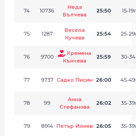
Неда
74
10736
25:50
15-19г
Вълчева
Весела
75
1287
25:54
25-29г
Кучева
Кремена
76
9700
25:59
30-34
Кънчева
77
9737
Садко Писин
26:00
45-49
Анна
78
99
26:02
35-39г
Стефанова
79
8914
Петър Илиев
26:05
35-39г