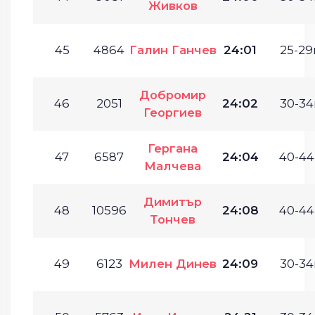
Живков
45
4864
Галин Ганчев
24:01
25-29г
Добромир
46
2051
24:02
30-34
Георгиев
Гергана
47
6587
24:04
40-44
Малчева
Димитър
48
10596
24:08
40-44
Тончев
49
6123
Милен Динев
24:09
30-34