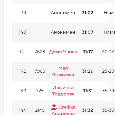
139
Анонимен
31:02
Ням
140
Анонимен
31:07
Ням
141
7628
Димо Чанев
31:17
40-44
Мая
142
7965
31:29
25-29г
Янакиева
Дафинка
143
725
31:31
35-39г
Тодорова
Стефка
144
2145
31:32
35-39г
Андреева