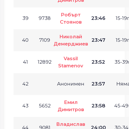
Робърт
39
9738
23:46
15-19г
Стоянов
Николай
40
7109
23:47
15-19г
Демерджиев
Vassil
41
12892
23:52
35-39г
Stamenov
42
Анонимен
23:57
Ням
Емил
43
5652
23:58
45-49
Димитров
Владислав
44
9081
24:00
30-34