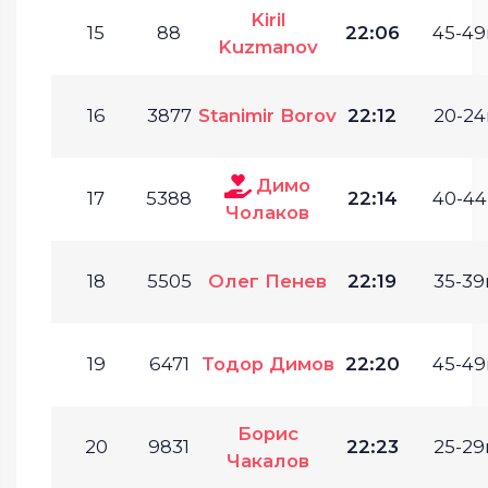
Kiril
15
88
22:06
45-49
Kuzmanov
16
3877
Stanimir Borov
22:12
20-24
Димо
17
5388
22:14
40-44
Чолаков
18
5505
Олег Пенев
22:19
35-39г
19
6471
Тодор Димов
22:20
45-49
Борис
20
9831
22:23
25-29г
Чакалов