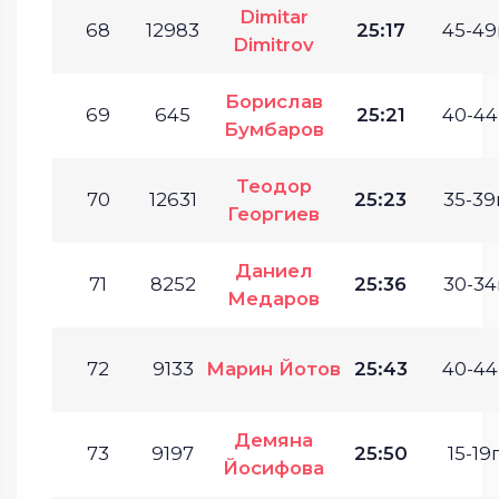
Dimitar
68
12983
25:17
45-49
Dimitrov
Борислав
69
645
25:21
40-44
Бумбаров
Теодор
70
12631
25:23
35-39г
Георгиев
Даниел
71
8252
25:36
30-34
Медаров
72
9133
Марин Йотов
25:43
40-44
Демяна
73
9197
25:50
15-19г
Йосифова