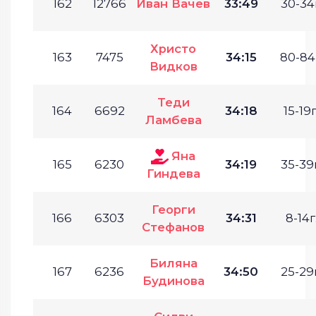
162
12766
Иван Вачев
33:49
30-34
Христо
163
7475
34:15
80-84
Видков
Теди
164
6692
34:18
15-19г
Ламбева
Яна
165
6230
34:19
35-39г
Гиндева
Георги
166
6303
34:31
8-14г
Стефанов
Биляна
167
6236
34:50
25-29г
Будинова