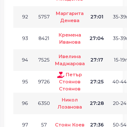
Маргарита
92
5757
27:01
35-39г
Денева
Кремена
93
8421
27:04
35-39г
Иванова
Ивелина
94
7525
27:17
15-19г
Маджарова
Петър
95
9726
Стоянов
27:25
40-44
Стоянов
Никол
96
6350
27:28
20-24
Лозанова
97
57
Стоян Коев
27:36
50-54