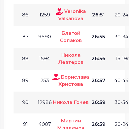
Veronika
86
1259
26:51
20-24
Valkanova
Благой
87
9690
26:55
30-34
Солаков
Никола
88
1594
26:56
15-19г
Левтеров
Борислава
89
253
26:57
40-44
Христова
90
12986
Никола Гочев
26:59
30-34
Мартин
91
4007
26:59
20-24
Младенов