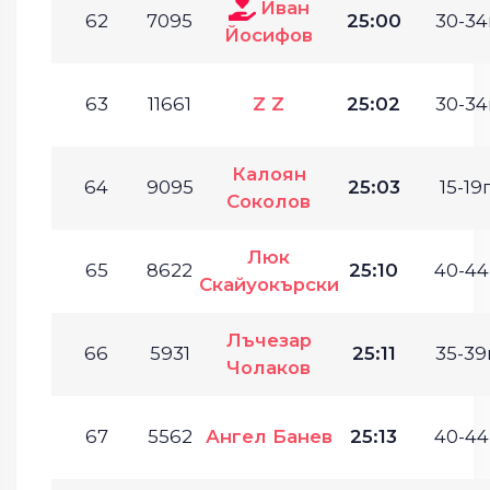
Иван
62
7095
25:00
30-34
Йосифов
63
11661
Z Z
25:02
30-34
Калоян
64
9095
25:03
15-19г
Соколов
Люк
65
8622
25:10
40-44
Скайуокърски
Лъчезар
66
5931
25:11
35-39г
Чолаков
67
5562
Ангел Банев
25:13
40-44