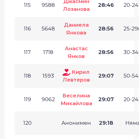
Джасмин
115
9588
28:46
20-24
Лозанова
Даниела
116
5648
28:56
25-29г
Янкова
Анастас
117
1718
28:56
30-34
Янков
Кирил
118
1593
29:07
50-54
Левтеров
Веселина
119
9062
29:07
20-24
Михайлова
120
Анонимен
29:18
Ням