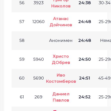
56
3923
24:38
30-34
Николов
Атанас
57
12060
24:48
25-29г
Дойчинов
58
Анонимен
24:48
Ням
Христо
59
5940
24:50
25-29г
ДОбрев
Иво
60
5690
24:51
45-49
Костомберов
Даниел
61
269
24:52
25-29г
Павлов