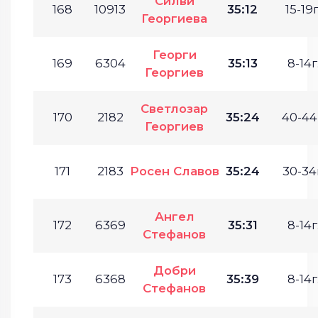
Силви
168
10913
35:12
15-19г
Георгиева
Георги
169
6304
35:13
8-14г
Георгиев
Светлозар
170
2182
35:24
40-44
Георгиев
171
2183
Росен Славов
35:24
30-34
Ангел
172
6369
35:31
8-14г
Стефанов
Добри
173
6368
35:39
8-14г
Стефанов