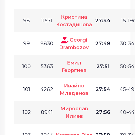
Кристина
98
11571
27:44
15-19г
Костадинова
Georgi
99
8830
27:48
30-34
Drambozov
Емил
100
5363
27:51
50-54
Георгиев
Ивайло
101
4262
27:54
45-49
Младенов
Мирослав
102
8941
27:56
40-44
Илиев
103
8244
Kremena Dias
27:58
30-34