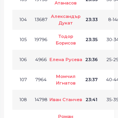
Атанасов
Александър
104
13687
23:33
8-14г
Дукат
Тодор
105
19796
23:35
30-34
Борисов
106
4966
Елена Русева
23:36
25-29
Момчил
107
7964
23:37
40-44
Игнатов
108
14798
Иван Станчев
23:41
35-39
Роман