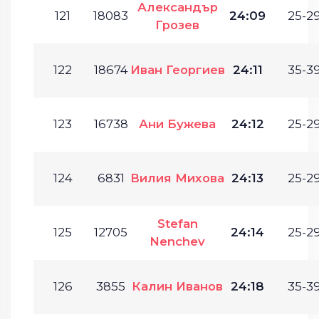
Александър
121
18083
24:09
25-29
Грозев
122
18674
Иван Георгиев
24:11
35-39
123
16738
Ани Бужева
24:12
25-29
124
6831
Вилия Михова
24:13
25-29
Stefan
125
12705
24:14
25-29
Nenchev
126
3855
Калин Иванов
24:18
35-39