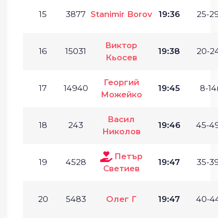
15
3877
Stanimir Borov
19:36
25-29
Виктор
16
15031
19:38
20-24
Кьосев
Георгий
17
14940
19:45
8-14г
Можейко
Васил
18
243
19:46
45-49
Николов
Петър
19
4528
19:47
35-39
Светиев
20
5483
Олег Г
19:47
40-44