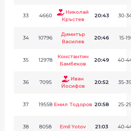
Николай
33
4660
20:43
30-34
Кръстев
Димитър
34
10796
20:46
15-19
Василев
Константин
35
12978
20:49
40-44
Бамбеков
Иван
36
7095
20:52
35-39
Йосифов
37
19558
Емил Тодоров
20:58
25-29
38
8058
Emil Yotov
21:03
40-44