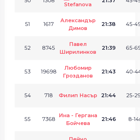
50
1308
21:37
45-49
Stefanova
Александър
51
1617
21:38
45-49
Димов
Павел
52
8745
21:39
65-69
Ширилинков
Любомир
53
19698
21:43
40-44
Грозданов
54
718
Филип Насър
21:44
25-29
Ина - Гергана
55
7368
21:46
8-14г
Бойчева
Пейчо