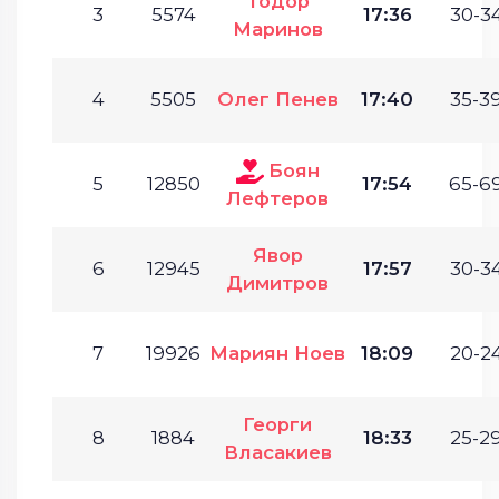
Тодор
3
5574
17:36
30-34
Маринов
4
5505
Олег Пенев
17:40
35-39
Боян
5
12850
17:54
65-69
Лефтеров
Явор
6
12945
17:57
30-34
Димитров
7
19926
Мариян Ноев
18:09
20-24
Георги
8
1884
18:33
25-29
Власакиев