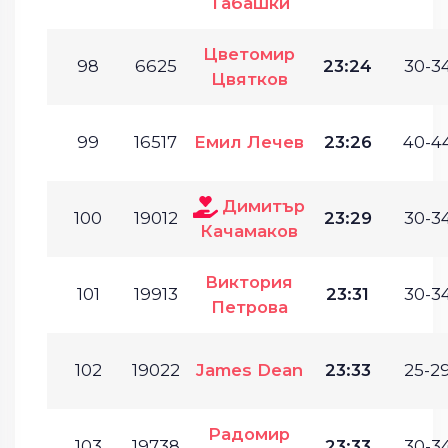
Табашки
Цветомир
98
6625
23:24
30-34
Цвятков
99
16517
Емил Лечев
23:26
40-44
Димитър
100
19012
23:29
30-34
Качамаков
Виктория
101
19913
23:31
30-34
Петрова
102
19022
James Dean
23:33
25-29
Радомир
103
19738
23:33
30-34