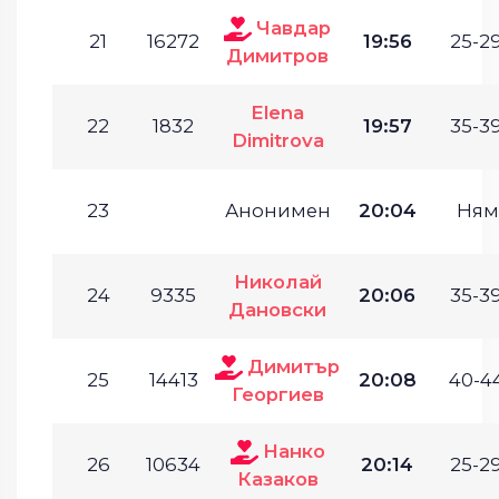
Чавдар
21
16272
19:56
25-29
Димитров
Elena
22
1832
19:57
35-39
Dimitrova
23
Анонимен
20:04
Ням
Николай
24
9335
20:06
35-39
Дановски
Димитър
25
14413
20:08
40-44
Георгиев
Нанко
26
10634
20:14
25-29
Казаков