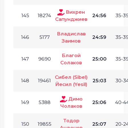
Вихрен
145
18274
24:56
35-39
Сапунджиев
Владислав
146
5177
24:59
35-39
Заимов
Благой
147
9690
25:00
35-39
Солаков
Сибел (Sibel)
148
19461
25:03
30-34
Йесил (Yesil)
Димо
149
5388
25:06
40-44
Чолаков
Тодор
150
19855
25:07
20-24
Андонов