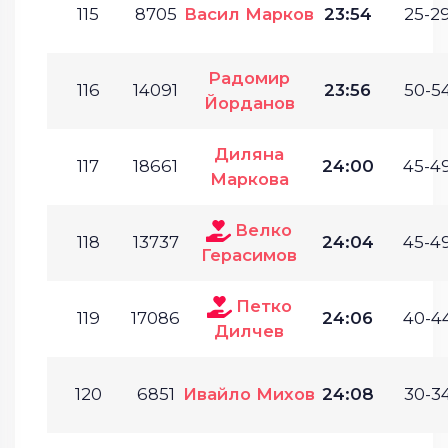
115
8705
Васил Марков
23:54
25-29
Радомир
116
14091
23:56
50-54
Йорданов
Диляна
117
18661
24:00
45-49
Маркова
Велко
118
13737
24:04
45-49
Герасимов
Петко
119
17086
24:06
40-44
Дилчев
120
6851
Ивайло Михов
24:08
30-34