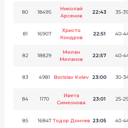
Николай
80
18495
22:43
35-39
Арсенов
Христо
81
16907
22:51
40-44
Кондров
Милан
82
18829
22:57
40-44
Миланов
83
4981
Borislav Kolev
23:00
30-34
Ивета
84
1170
23:01
25-29
Симеонова
85
16847
Тодор Дончев
23:05
40-44