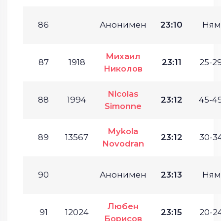
86
Анонимен
23:10
Ням
Михаил
87
1918
23:11
25-29
Николов
Nicolas
88
1994
23:12
45-49
Simonne
Mykola
89
13567
23:12
30-34
Novodran
90
Анонимен
23:13
Ням
Любен
91
12024
23:15
20-24
Борисов