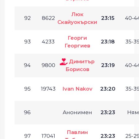
Люк
92
8622
23:15
40-44
Скайуокърски
Георги
93
4233
23:18
35-39
Георгиев
Димитър
94
9800
23:19
40-44
Борисов
95
19743
Ivan Nakov
23:20
35-39
96
Анонимен
23:23
Ням
Павлин
97
17041
23:23
25-29