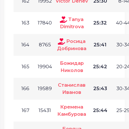
162
19952
Victor Denev
25:30
8-14г
Tanya
163
17840
25:32
40-44
Dimitrova
Росица
164
8765
25:41
30-34
Добринова
Божидар
165
19904
25:42
20-24
Николов
Станислав
166
19589
25:43
30-34
Иванов
Кремена
167
15431
25:44
25-29
Камбурова
Боряна