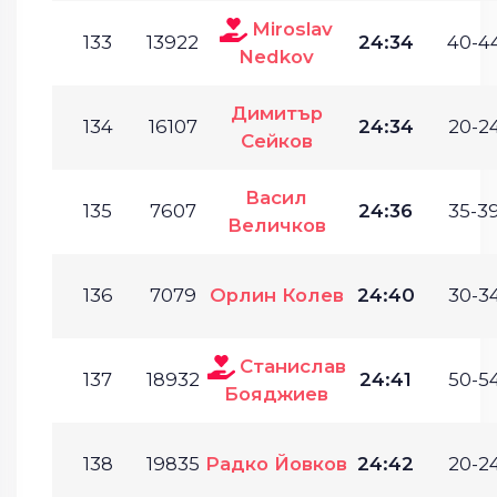
Miroslav
133
13922
24:34
40-44
Nedkov
Димитър
134
16107
24:34
20-24
Сейков
Васил
135
7607
24:36
35-39
Величков
136
7079
Орлин Колев
24:40
30-34
Станислав
137
18932
24:41
50-54
Бояджиев
138
19835
Радко Йовков
24:42
20-24