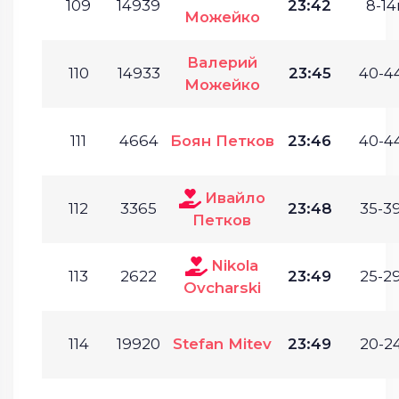
109
14939
23:42
8-14г
Можейко
Валерий
110
14933
23:45
40-44
Можейко
111
4664
Боян Петков
23:46
40-44
Ивайло
112
3365
23:48
35-39
Петков
Nikola
113
2622
23:49
25-29
Ovcharski
114
19920
Stefan Mitev
23:49
20-24