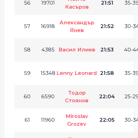
56
19701
21:51
35-39
Касъров
Александър
57
16918
21:52
30-34
Янев
58
4385
Васил Илиев
21:53
40-44
59
15348
Lenny Leonard
21:58
35-39
Тодор
60
6590
22:04
25-29
Стоянов
Miroslav
61
11960
22:05
30-34
Grozev