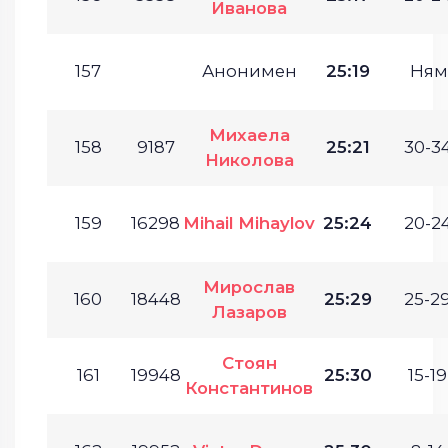
Иванова
157
Анонимен
25:19
Ням
Михаела
158
9187
25:21
30-34
Николова
159
16298
Mihail Mihaylov
25:24
20-24
Мирослав
160
18448
25:29
25-29
Лазаров
Стоян
161
19948
25:30
15-19
Константинов