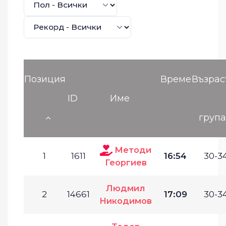
Позиция
Време
Възрас
ID
Име
груп
Методи
1
1611
16:54
30-34
Георгиев
Людмил
2
14661
17:09
30-34
Никодимов