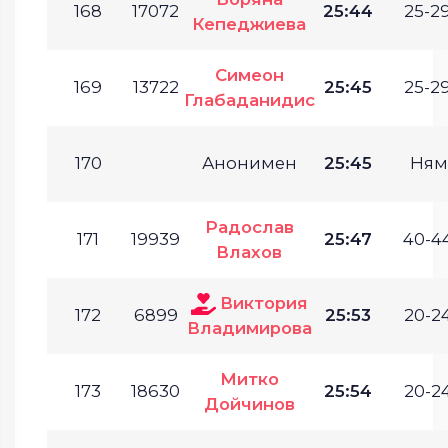
168
17072
25:44
25-29
Кепеджиева
Симеон
169
13722
25:45
25-29
Глабаданидис
170
Анонимен
25:45
Ням
Радослав
171
19939
25:47
40-44
Влахов
Виктория
172
6899
25:53
20-24
Владимирова
Митко
173
18630
25:54
20-24
Дойчинов