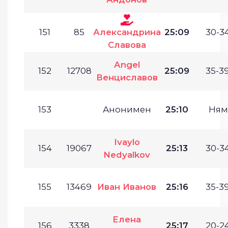
151
85
Александрина
25:09
30-34
Славова
Angel
152
12708
25:09
35-39
Венциславов
153
Анонимен
25:10
Ням
Ivaylo
154
19067
25:13
30-34
Nedyalkov
155
13469
Иван Иванов
25:16
35-39
Елена
156
3338
25:17
20-24