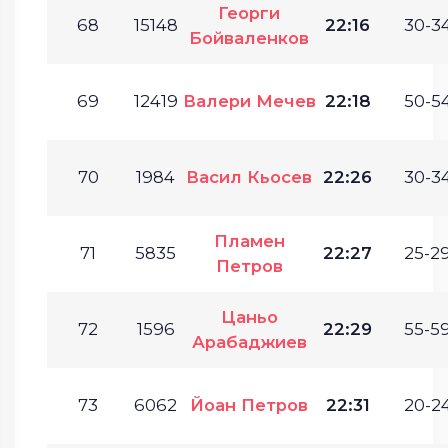
Георги
68
15148
22:16
30-34
Бойваленков
69
12419
Валери Мечев
22:18
50-54
70
1984
Васил Кьосев
22:26
30-34
Пламен
71
5835
22:27
25-29
Петров
Цаньо
72
1596
22:29
55-59
Арабаджиев
73
6062
Йоан Петров
22:31
20-24