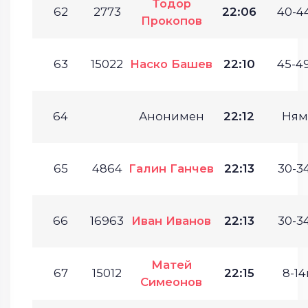
Тодор
62
2773
22:06
40-44
Прокопов
63
15022
Наско Башев
22:10
45-49
64
Анонимен
22:12
Ням
65
4864
Галин Ганчев
22:13
30-34
66
16963
Иван Иванов
22:13
30-34
Матей
67
15012
22:15
8-14г
Симеонов