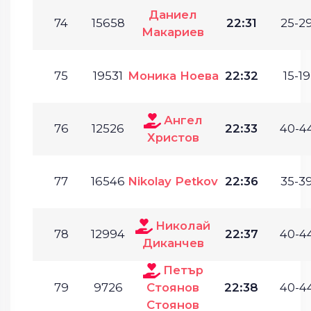
Даниел
74
15658
22:31
25-29
Макариев
75
19531
Моника Ноева
22:32
15-19
Ангел
76
12526
22:33
40-44
Христов
77
16546
Nikolay Petkov
22:36
35-39
Николай
78
12994
22:37
40-44
Диканчев
Петър
79
9726
Стоянов
22:38
40-44
Стоянов