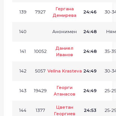
Гергана
139
7927
24:46
30-34
Демирева
140
Анонимен
24:48
Ням
Даниел
141
10052
24:48
35-39
Иванов
142
5057
Velina Krasteva
24:49
30-34
Георги
143
19429
24:49
25-29
Атанасов
Цветан
144
1377
24:53
25-29
Георгиев