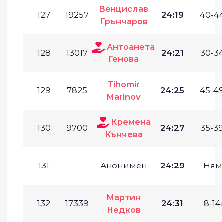
Венцислав
127
19257
24:19
40-44
Грънчаров
Антоанета
128
13017
24:21
30-34
Генова
Tihomir
129
7825
24:25
45-49
Marinov
Кремена
130
9700
24:27
35-39
Кънчева
131
Анонимен
24:29
Ням
Мартин
132
17339
24:31
8-14г
Недков