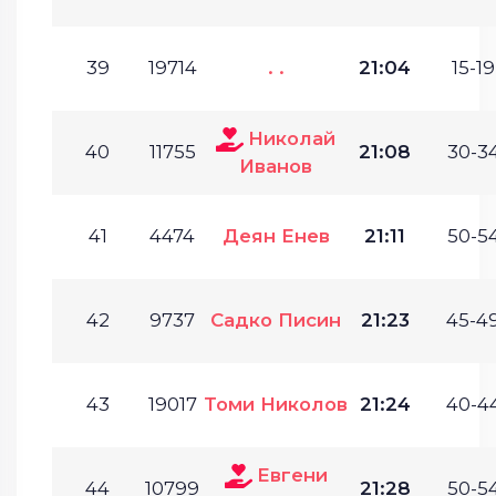
39
19714
. .
21:04
15-19
Николай
40
11755
21:08
30-34
Иванов
41
4474
Деян Енев
21:11
50-54
42
9737
Садко Писин
21:23
45-49
43
19017
Томи Николов
21:24
40-44
Евгени
44
10799
21:28
50-54