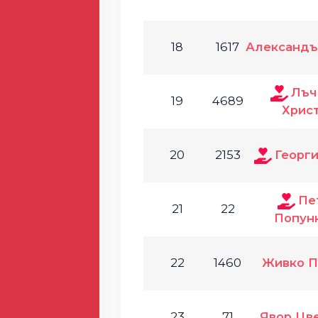
18
1617
Александъ
Лъч
19
4689
Хрис
20
2153
Георг
Пе
21
22
Попун
22
1460
Живко П
23
71
Явор Цв