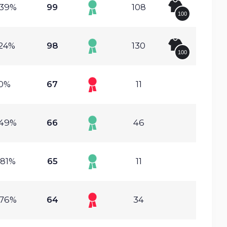
.39%
99
108
100
.24%
98
130
100
0%
67
11
.49%
66
46
.81%
65
11
.76%
64
34