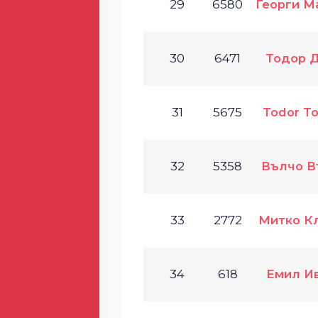
29
6580
Георги М
30
6471
Тодор 
31
5675
Todor T
32
5358
Вълчо В
33
2772
Митко К
34
618
Емил И