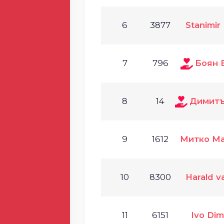
6
3877
Stanimir
7
796
Боян 
8
14
Димитъ
9
1612
Митко М
10
8300
Harald va
11
6151
Ivo Dim