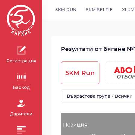
5KM RUN
5KM SELFIE
XLKM
Резултати от бягане №13
Регистрация
5KM Run
Баркод
Дарители
Позиция