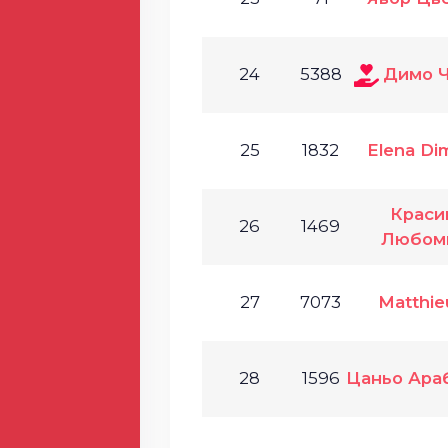
24
5388
Димо 
25
1832
Elena Di
Краси
26
1469
Любом
27
7073
Matthie
28
1596
Цаньо Ара