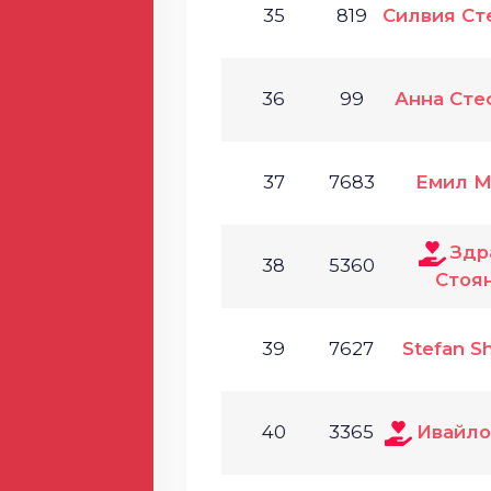
35
819
Силвия Ст
36
99
Анна Сте
37
7683
Емил М
Здр
38
5360
Стоя
39
7627
Stefan S
40
3365
Ивайло