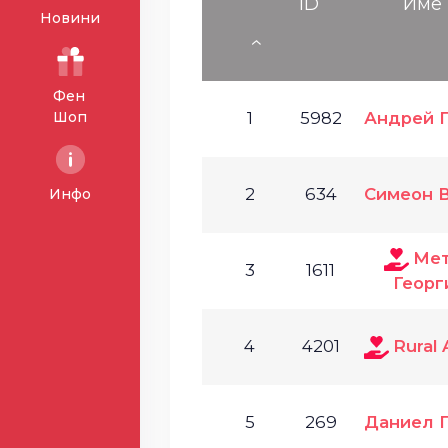
ID
Име
Новини
Фен
Шоп
1
5982
Андрей 
2
634
Симеон 
Инфо
Ме
3
1611
Георг
4
4201
Rural 
5
269
Даниел 