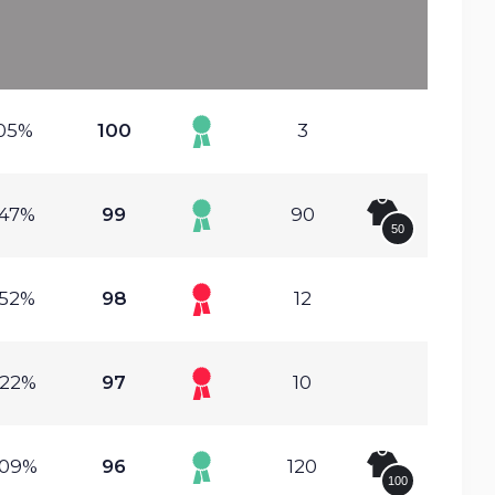
.05%
100
3
.47%
99
90
50
.52%
98
12
.22%
97
10
.09%
96
120
100