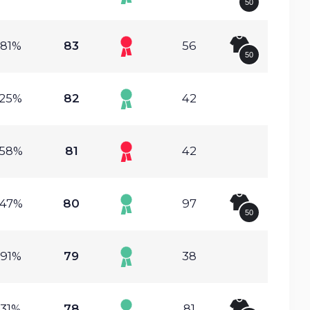
50
.81%
83
56
50
.25%
82
42
.58%
81
42
.47%
80
97
50
.91%
79
38
.31%
78
81