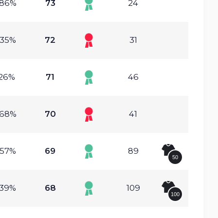
.86%
73
24
.35%
72
31
.26%
71
46
.68%
70
41
.57%
69
89
50
.39%
68
109
100