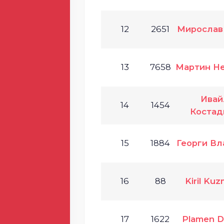
12
2651
Мирослав
13
7658
Мартин Н
Ивай
14
1454
Костад
15
1884
Георги Вл
16
88
Kiril Ku
17
1622
Plamen D