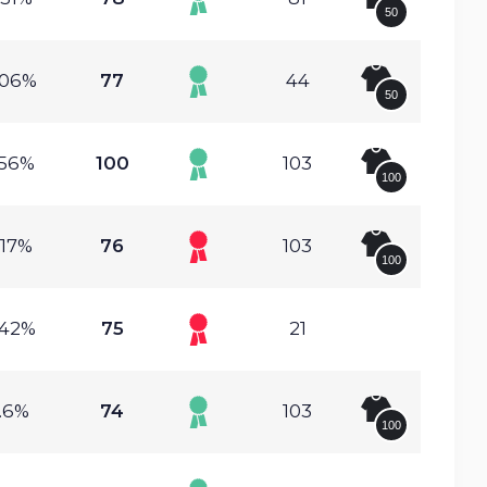
50
.06%
77
44
50
.56%
100
103
100
.17%
76
103
100
.42%
75
21
.6%
74
103
100