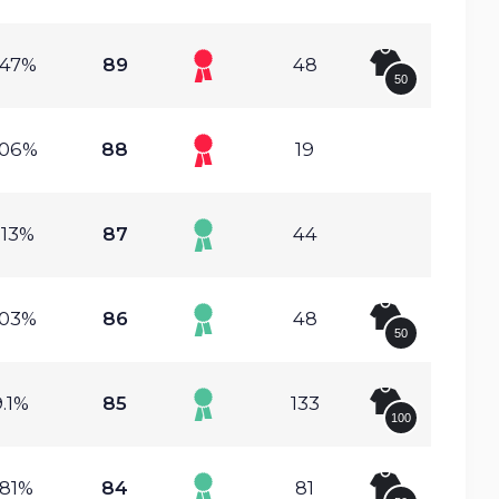
.47%
89
48
50
.06%
88
19
.13%
87
44
.03%
86
48
50
.1%
85
133
100
.81%
84
81