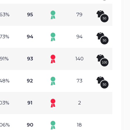
.63%
95
79
50
.73%
94
94
50
.91%
93
140
100
.48%
92
73
50
.03%
91
2
.06%
90
18