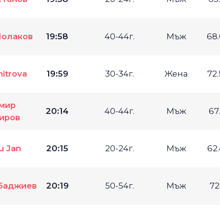
Чолаков
19:58
40-44г.
Мъж
68
mitrova
19:59
30-34г.
Жена
72
мир
20:14
40-44г.
Мъж
67
иров
u Jan
20:15
20-24г.
Мъж
62
баджиев
20:19
50-54г.
Мъж
72