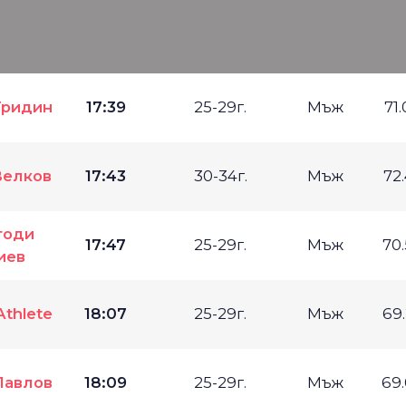
Гридин
17:39
25-29г.
Мъж
71
Велков
17:43
30-34г.
Мъж
72
тоди
17:47
25-29г.
Мъж
70
иев
Athlete
18:07
25-29г.
Мъж
69
Павлов
18:09
25-29г.
Мъж
69