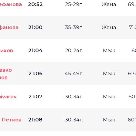
ефанова
20:52
25-29г.
Жена
69
фанова
21:00
35-39г.
Жена
71
ихов
21:04
20-24г.
Мъж
6
авко
21:06
45-49г.
Мъж
67
нов
hivarov
21:07
30-34г.
Мъж
60
 Петков
21:08
30-34г.
Мъж
60