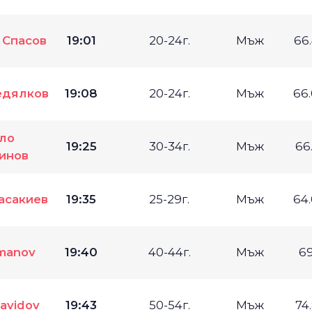
 Спасов
19:01
20-24г.
Мъж
66
едялков
19:08
20-24г.
Мъж
66
ло
19:25
30-34г.
Мъж
66
инов
асакиев
19:35
25-29г.
Мъж
64
zmanov
19:40
40-44г.
Мъж
69
avidov
19:43
50-54г.
Мъж
74