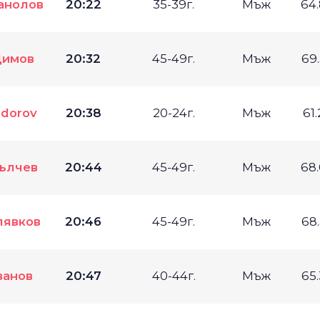
анолов
20:22
35-39г.
Мъж
64
Димов
20:32
45-49г.
Мъж
69
odorov
20:38
20-24г.
Мъж
61
ълчев
20:44
45-49г.
Мъж
68
лявков
20:46
45-49г.
Мъж
68
ванов
20:47
40-44г.
Мъж
65