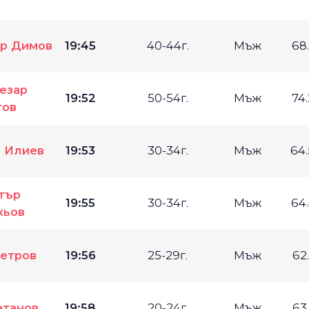
р Димов
19:45
40-44г.
Мъж
68
езар
19:52
50-54г.
Мъж
74
тов
и Илиев
19:53
30-34г.
Мъж
64
тър
19:55
30-34г.
Мъж
64
кьов
етров
19:56
25-29г.
Мъж
62
етанов
19:58
20-24г.
Мъж
63