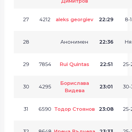
Димитров
27
4212
aleks georgiev
22:29
8-1
28
Анонимен
22:36
Ня
29
7854
Rui Quintas
22:51
25-
Борислава
30
4295
23:01
30-
Видева
31
6590
Тодор Стоянов
23:08
25-
32
8648
Ирена Вълчева
23:33
25-