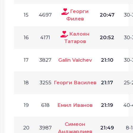
Георги
15
4697
20:47
30-
Филев
Калоян
16
4171
20:52
30-
Татаров
17
3827
Galin Valchev
21:10
30-
18
3255
Георги Василев
21:17
25-
19
618
Емил Иванов
21:19
40-
Симеон
20
3987
21:49
8-1
Анджарлиев