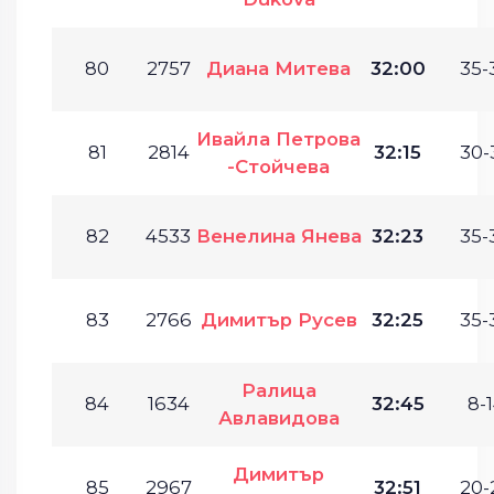
80
2757
Диана Митева
32:00
35-
Ивайла Петрова
81
2814
32:15
30-
-Стойчева
82
4533
Венелина Янева
32:23
35-
83
2766
Димитър Русев
32:25
35-
Ралица
84
1634
32:45
8-1
Авлавидова
Димитър
85
2967
32:51
20-