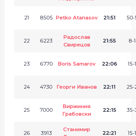
21
8505
Petko Atanasov
21:51
50-
Радослав
22
6223
21:55
8-1
Свирецов
23
6770
Boris Samarov
22:06
15-
24
4730
Георги Иванов
22:11
25-
Виржиния
25
7000
22:15
35-
Грабовски
Станимир
26
3913
22:21
15-