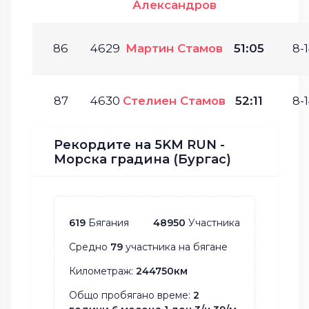
Александров
86
4629
Мартин Стамов
51:05
8-1
87
4630
Стелиен Стамов
52:11
8-1
Рекордите на 5KM RUN -
Морска градина (Бургас)
619
Бягания
48950
Участника
Средно
79
участника на бягане
Километраж:
244750км
Общо пробягано време:
2