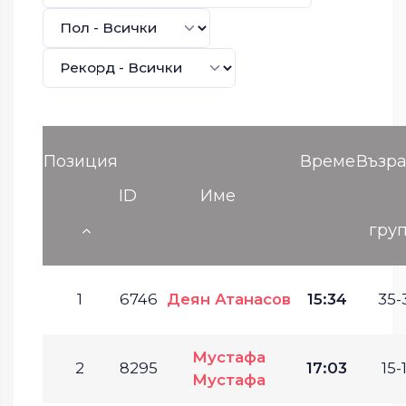
Позиция
Време
Възра
ID
Име
гру
1
6746
Деян Атанасов
15:34
35-
Мустафа
2
8295
17:03
15-
Мустафа