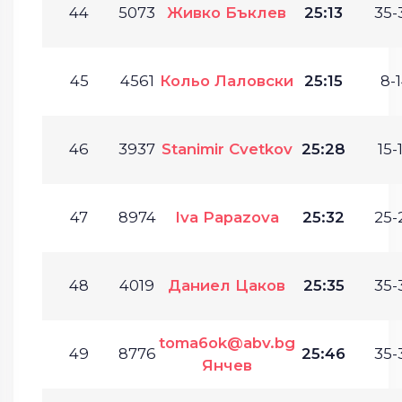
44
5073
Живко Бъклев
25:13
35-
45
4561
Кольо Лаловски
25:15
8-1
46
3937
Stanimir Cvetkov
25:28
15-
47
8974
Iva Papazova
25:32
25-
48
4019
Даниел Цаков
25:35
35-
toma6ok@abv.bg
49
8776
25:46
35-
Янчев