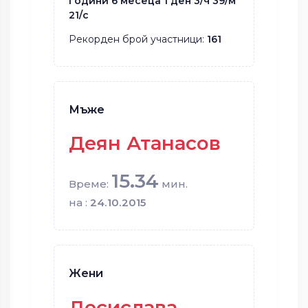
години 6 месеца 1 ден 3/ч 39/м
21/с
Рекорден брой участници:
161
Мъже
Деян Атанасов
15.34
Време:
мин.
на :
24.10.2015
Жени
Десислава