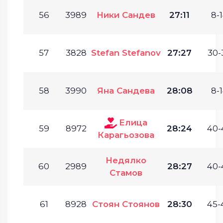
56
3989
Ники Сандев
27:11
8-1
57
3828
Stefan Stefanov
27:27
30-
58
3990
Яна Сандева
28:08
8-1
Елица
59
8972
28:24
40-
Карагьозова
Недялко
60
2989
28:27
40-
Стамов
61
8928
Стоян Стоянов
28:30
45-