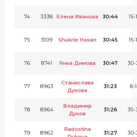
74
3338
Елена Иванова
30:44
15-
75
3109
Shukrie Hasan
30:45
15-
76
8741
Янка Димова
30:47
30-
Станислава
77
8963
31:23
8-1
Дукова
Владимир
78
8964
31:26
35-
Дуков
Radostina
79
8962
31:27
30-
Dukova