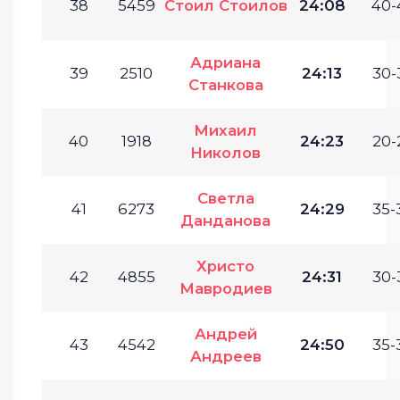
38
5459
Стоил Стоилов
24:08
40-
Адриана
39
2510
24:13
30-
Станкова
Михаил
40
1918
24:23
20-
Николов
Светла
41
6273
24:29
35-
Данданова
Христо
42
4855
24:31
30-
Мавродиев
Андрей
43
4542
24:50
35-
Андреев