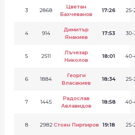
Цветан
3
2868
17:26
25-
Бахчеванов
Димитър
4
914
17:53
30-
Янакиев
Лъчезар
5
2511
18:01
40-
Николов
Георги
6
1884
18:34
25-
Власакиев
Радослав
7
1445
18:58
40-
Авлавидов
8
2982
Стоян Пирпиров
19:18
25-