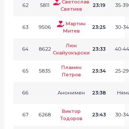
Светослав
62
5811
23:19
35-39
Светиев
Мартин
63
9506
23:25
30-34
Митев
Люк
64
8622
23:33
40-44
Скайуокърски
Пламен
65
5835
23:34
25-29
Петров
66
Анонимен
23:38
Ням
Виктор
67
6268
23:43
30-34
Тодоров