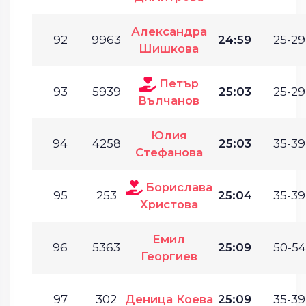
Александра
92
9963
24:59
25-29
Шишкова
Петър
93
5939
25:03
25-29
Вълчанов
Юлия
94
4258
25:03
35-39
Стефанова
Борислава
95
253
25:04
35-39
Христова
Емил
96
5363
25:09
50-54
Георгиев
97
302
Деница Коева
25:09
35-39