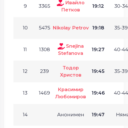
Ивайло
9
3365
19:12
30-34
Петков
10
5475
Nikolay Petrov
19:18
35-39
Snejina
11
1308
19:27
40-44
Stefanova
Тодор
12
239
19:45
35-39
Христов
Красимир
13
1469
19:46
40-44
Любомиров
14
Анонимен
19:47
Ням