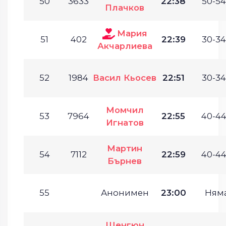
50
3633
22:38
50-54
Плачков
Мария
51
402
22:39
30-34
Акчарлиева
52
1984
Васил Кьосев
22:51
30-34
Момчил
53
7964
22:55
40-44
Игнатов
Мартин
54
7112
22:59
40-44
Бърнев
55
Анонимен
23:00
Ням
Шенгюн