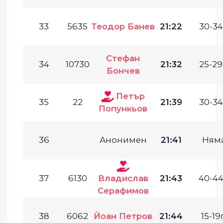
33
5635
Теодор Банев
21:22
30-34
Стефан
34
10730
21:32
25-29
Бончев
Петър
35
22
21:39
30-34
Попункьов
36
Анонимен
21:41
Ням
37
6130
Владислав
21:43
40-44
Серафимов
38
6062
Йоан Петров
21:44
15-19г