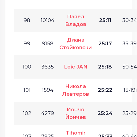
Павел
98
10104
25:11
30-34
Владов
Диана
99
9158
25:17
35-39
Стойковски
100
3635
Loic JAN
25:18
50-54
Никола
101
1594
25:22
15-19г
Левтеров
Йончо
102
4279
25:24
25-29
Йончев
Tihomir
103
7825
25:33
40-44