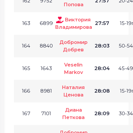
162
9752
27:57
20-24
Попова
Виктория
163
6899
27:57
15-19г
Владимирова
Добромир
164
8840
28:03
50-54
Добрев
Veselin
165
1643
28:04
45-49
Markov
Наталия
166
8981
28:08
15-19г
Ценова
Диана
167
7101
28:09
30-34
Петкова
Добромир