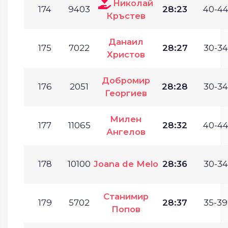
Николай
174
9403
28:23
40-44
Кръстев
Данаил
175
7022
28:27
30-34
Христов
Добромир
176
2051
28:28
30-34
Георгиев
Милен
177
11065
28:32
40-44
Ангелов
178
10100
Joana de Melo
28:36
30-34
Станимир
179
5702
28:37
35-39
Попов