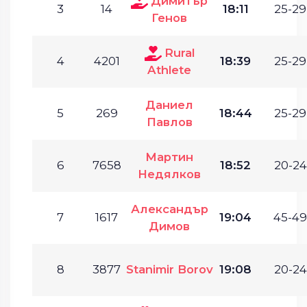
Димитър
3
14
18:11
25-29
Генов
Rural
4
4201
18:39
25-29
Athlete
Даниел
5
269
18:44
25-29
Павлов
Мартин
6
7658
18:52
20-24
Недялков
Александър
7
1617
19:04
45-49
Димов
8
3877
Stanimir Borov
19:08
20-24