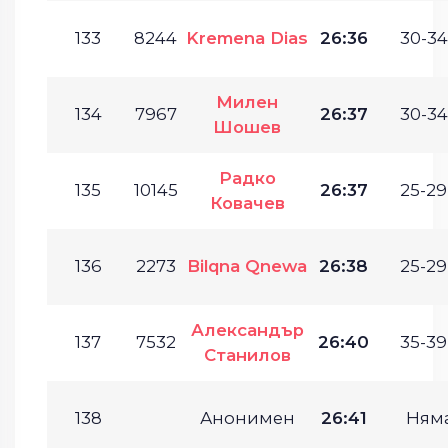
133
8244
Kremena Dias
26:36
30-34
Милен
134
7967
26:37
30-34
Шошев
Радко
135
10145
26:37
25-29
Ковачев
136
2273
Bilqna Qnewa
26:38
25-29
Александър
137
7532
26:40
35-39
Станилов
138
Анонимен
26:41
Ням