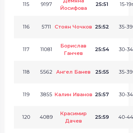
Демяна
115
9197
25:51
15-19г
Йосифова
116
5711
Стоян Чочков
25:52
35-39
Борислав
117
11081
25:54
30-34
Ганчев
118
5562
Ангел Банев
25:55
35-39
119
3855
Калин Иванов
25:57
30-34
Красимир
120
4089
25:59
40-44
Дачев