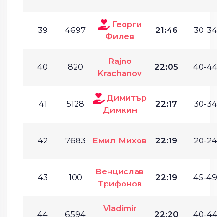
Георги
39
4697
21:46
30-34
Филев
Rajno
40
820
22:05
40-44
Krachanov
Димитър
41
5128
22:17
30-34
Димкин
42
7683
Емил Михов
22:19
20-24
Венцислав
43
100
22:19
45-49
Трифонов
Vladimir
44
6594
22:20
40-44