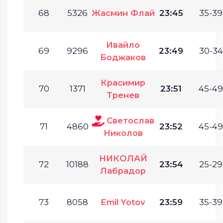
68
5326
Жасмин Флай
23:45
35-39
Ивайло
69
9296
23:49
30-34
Боджаков
Красимир
70
1371
23:51
45-49
Тренев
Светослав
71
4860
23:52
45-49
Николов
НИКОЛАЙ
72
10188
23:54
25-29
Лабрадор
73
8058
Emil Yotov
23:59
35-39