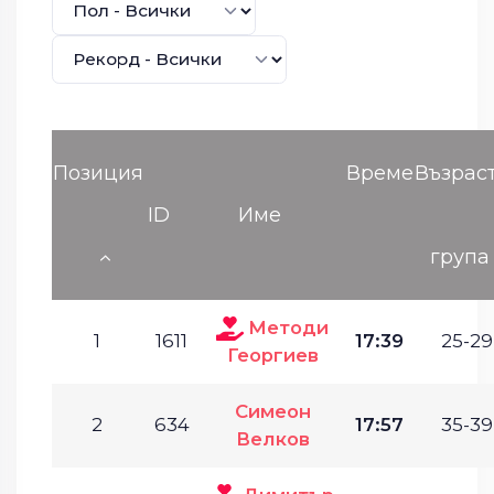
Позиция
Време
Възрас
ID
Име
група
Методи
1
1611
17:39
25-29
Георгиев
Симеон
2
634
17:57
35-39
Велков