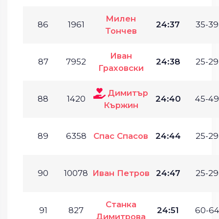
Милен
86
1961
24:37
35-39
Тончев
Иван
87
7952
24:38
25-29
Граховски
Димитър
88
1420
24:40
45-49
Кържин
89
6358
Спас Спасов
24:44
25-29
90
10078
Иван Петров
24:47
25-29
Станка
91
827
24:51
60-64
Димитрова