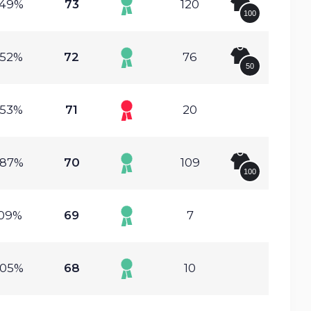
.49%
73
120
100
.52%
72
76
50
.53%
71
20
.87%
70
109
100
.09%
69
7
.05%
68
10