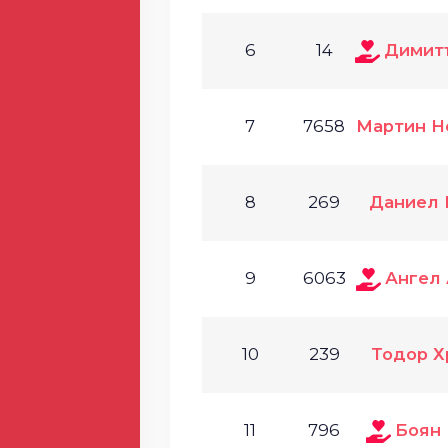
6
14
Димит
7
7658
Мартин Н
8
269
Даниел 
9
6063
Ангел
10
239
Тодор Х
11
796
Боян