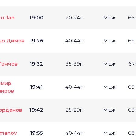
eu Jan
19:00
20-24г.
Мъж
66
ър Димов
19:26
40-44г.
Мъж
69
Тончев
19:32
35-39г.
Мъж
67
имир
19:41
40-44г.
Мъж
69
иров
орданов
19:42
25-29г.
Мъж
63
uzmanov
19:55
40-44г.
Мъж
68