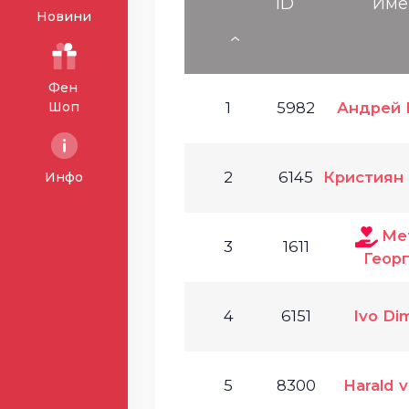
ID
Име
Новини
Фен
Шоп
1
5982
Андрей 
2
6145
Кристиян
Инфо
Ме
3
1611
Геор
4
6151
Ivo Di
5
8300
Harald v