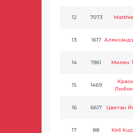
12
7073
Matthi
13
1617
Александ
14
1961
Милен 
Крас
15
1469
Любом
16
6617
Цветан Й
17
88
Kiril K