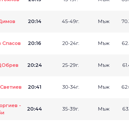
Димов
20:14
45-49г.
Мъж
70
 Спасов
20:16
20-24г.
Мъж
62
ДОбрев
20:24
25-29г.
Мъж
61
 Светиев
20:41
30-34г.
Мъж
62
оргиев -
20:44
35-39г.
Мъж
63
би