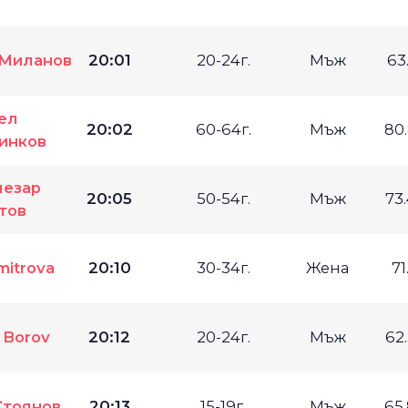
 Миланов
20:01
20-24г.
Мъж
63
ел
20:02
60-64г.
Мъж
80
инков
чезар
20:05
50-54г.
Мъж
73
тов
mitrova
20:10
30-34г.
Жена
71
r Borov
20:12
20-24г.
Мъж
62
Стоянов
20:13
15-19г.
Мъж
65