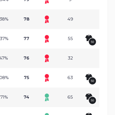
.38%
78
49
.37%
77
55
50
.47%
76
32
.08%
75
63
50
.71%
74
65
50