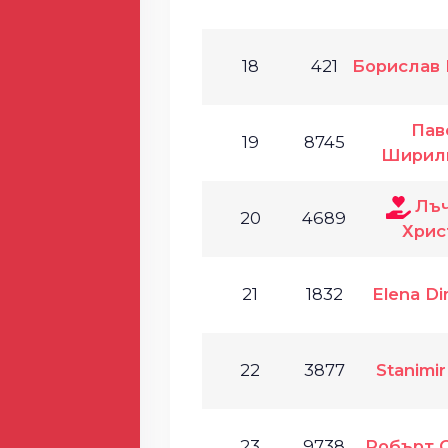
18
421
Борислав
Пав
19
8745
Ширил
Лъ
20
4689
Хрис
21
1832
Elena Di
22
3877
Stanimi
23
9738
Робърт 