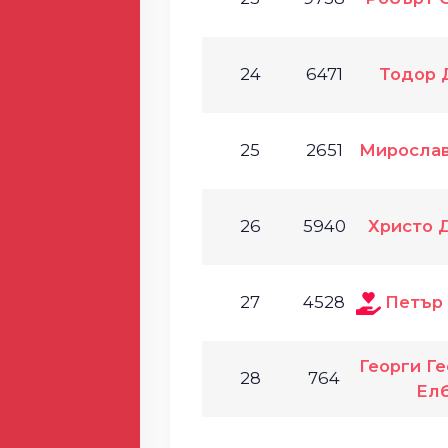
24
6471
Тодор 
25
2651
Мирослав
26
5940
Христо 
27
4528
Петър
Георги Ге
28
764
Ел