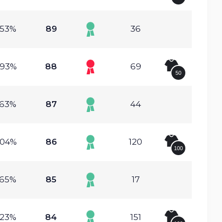
.53%
89
36
.93%
88
69
50
.63%
87
44
.04%
86
120
100
.65%
85
17
.23%
84
151