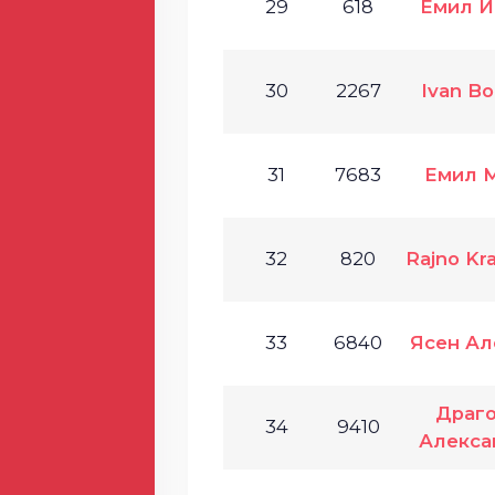
29
618
Емил И
30
2267
Ivan Bo
31
7683
Емил 
32
820
Rajno Kr
33
6840
Ясен Ал
Драг
34
9410
Алекса