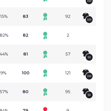
100
.15%
83
92
100
.82%
82
2
.44%
81
57
50
.9%
100
121
100
.57%
80
95
50
.84%
79
9