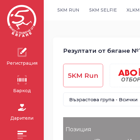
5KM RUN
5KM SELFIE
XLKM
Резултати от бягане №1
Регистрация
5KM Run
Баркод
Дарители
Позиция