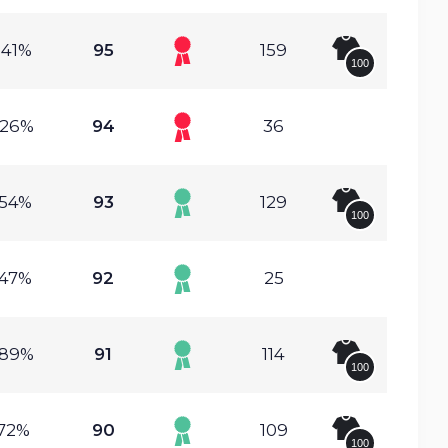
.41%
95
159
100
.26%
94
36
.54%
93
129
100
.47%
92
25
.89%
91
114
100
.72%
90
109
100