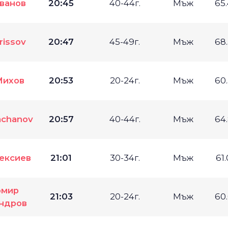
ванов
20:45
40-44г.
Мъж
65
rissov
20:47
45-49г.
Мъж
68
Михов
20:53
20-24г.
Мъж
60
achanov
20:57
40-44г.
Мъж
64
ексиев
21:01
30-34г.
Мъж
61
омир
21:03
20-24г.
Мъж
60
ндров