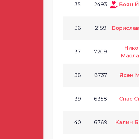
35
2493
Боян 
36
2159
Борислав
Нико
37
7209
Масла
38
8737
Ясен 
39
6358
Спас С
40
6769
Калин Б