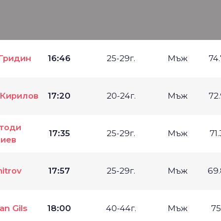
Гридин
16:46
25-29г.
Мъж
74
 Кирилов
17:20
20-24г.
Мъж
72
тоди
17:35
25-29г.
Мъж
71
гиев
mitrov
17:57
25-29г.
Мъж
69
an Gils
18:00
40-44г.
Мъж
75