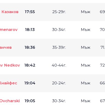
 Казаков
17:55
25-29г.
Мъж
69
amenarov
18:13
30-34г.
Мъж
70
анчев
18:36
35-39г.
Мъж
71
av Nedkov
18:42
40-44г.
Мъж
72
Хнайфес
19:04
20-24г.
Мъж
66
 Ovcharski
19:05
30-34г.
Мъж
67