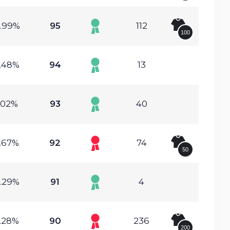
.99%
95
112
100
.48%
94
13
.02%
93
40
.67%
92
74
50
.29%
91
4
.28%
90
236
200