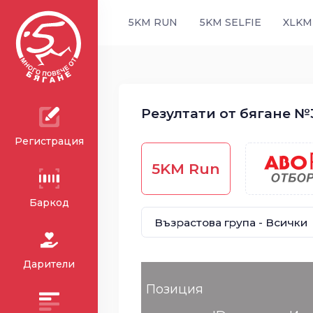
5KM RUN
5KM SELFIE
XLKM
Резултати от бягане №3
Регистрация
5KM Run
Баркод
Дарители
Позиция