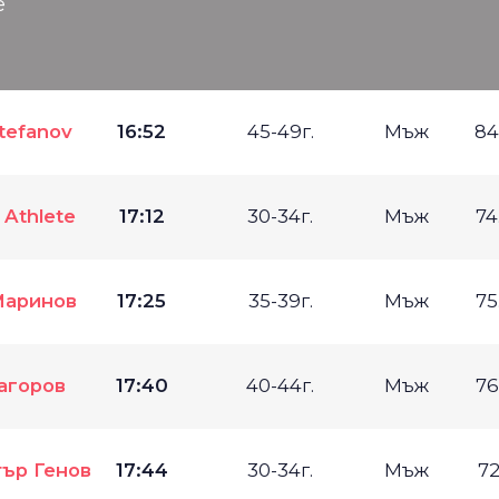
е
tefanov
16:52
45-49г.
Мъж
84
 Athlete
17:12
30-34г.
Мъж
74
Маринов
17:25
35-39г.
Мъж
75
агоров
17:40
40-44г.
Мъж
76
ър Генов
17:44
30-34г.
Мъж
72