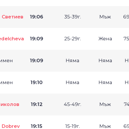
 Светиев
19:06
35-39г.
Мъж
69
edelcheva
19:09
25-29г.
Жена
75
имен
19:09
Няма
Няма
Н
имен
19:10
Няма
Няма
Н
Николов
19:12
45-49г.
Мъж
74
v Dobrev
19:15
15-19г.
Мъж
69