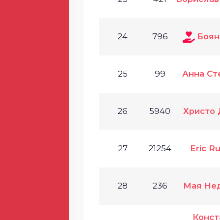
24
796
Боян
25
99
Анна Ст
26
5940
Христо
27
21254
Eric R
28
236
Мая Не
Конст