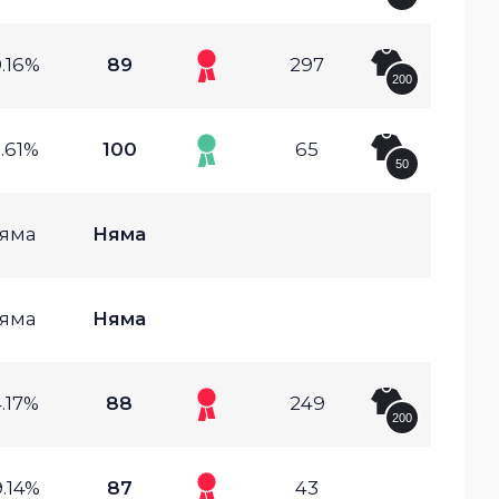
.16%
89
297
200
.61%
100
65
50
яма
Няма
яма
Няма
.17%
88
249
200
.14%
87
43