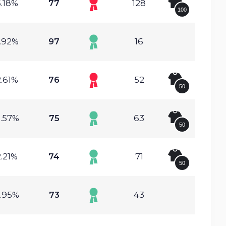
.18%
77
128
100
.92%
97
16
.61%
76
52
50
.57%
75
63
50
.21%
74
71
50
.95%
73
43