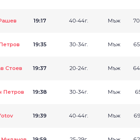
Рашев
19:17
40-44г.
Мъж
70
Петров
19:35
30-34г.
Мъж
65
в Стоев
19:37
20-24г.
Мъж
64
н Петров
19:38
30-34г.
Мъж
6
Yotov
19:39
40-44г.
Мъж
69
 Миланов
19:59
25-29г.
Мъж
62