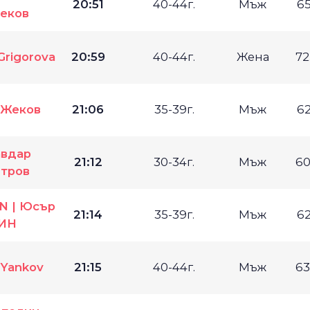
20:51
40-44г.
Мъж
65
еков
Grigorova
20:59
40-44г.
Жена
72
 Жеков
21:06
35-39г.
Мъж
62
авдар
21:12
30-34г.
Мъж
60
тров
IN | Юсър
21:14
35-39г.
Мъж
62
ИН
 Yankov
21:15
40-44г.
Мъж
63