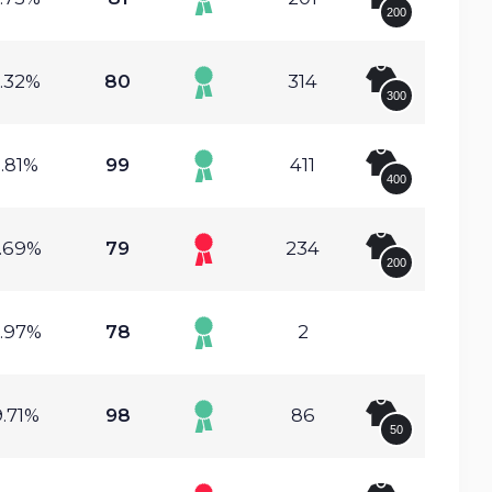
200
.32%
80
314
300
.81%
99
411
400
.69%
79
234
200
.97%
78
2
.71%
98
86
50