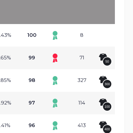
.43%
100
8
.65%
99
71
50
.85%
98
327
300
.92%
97
114
100
.41%
96
413
400