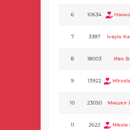
6
10634
Нанко
7
3387
Ivaylo K
8
18003
Иво В
9
13922
Mirosl
10
23050
Мишел 
11
2622
Nikola