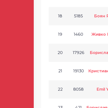
18
5185
Боян 
19
1460
Живко 
20
17926
Борисла
21
19130
Кристиа
22
8058
Emil 
23
421
Борислав