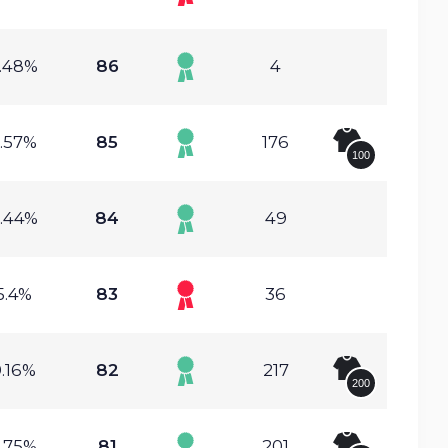
.48%
86
4
.57%
85
176
100
.44%
84
49
5.4%
83
36
.16%
82
217
200
.75%
81
201