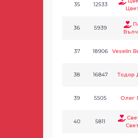
Цв
35
12533
Цве
П
36
5939
Вълч
37
18906
Veselin B
38
16847
Тодор 
39
5505
Олег 
Све
40
5811
Све