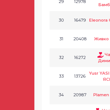
29
12978
Бамб
30
16479
Eleonora 
31
20408
Живко
Ч
32
16272
Дими
Yusr YAS
33
13726
ЯС
34
20987
Plamen