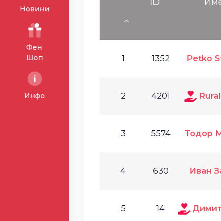
ID
Им
Новини
Фен
Шоп
1
1352
Petko S
2
4201
Rural
Инфо
3
5574
Тодор 
4
630
Иван З
5
14
Димит