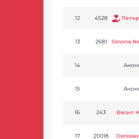
12
4528
Петър
13
2681
Simona N
14
Анон
15
Анон
16
243
Васил 
17
20018
Denisla