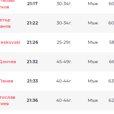
етелин
21:17
30-34г.
Мъж
60
тков
етър
21:22
30-34г.
Мъж
60
анов
reskovski
21:26
25-29г.
Мъж
58
Дончев
21:32
45-49г.
Мъж
66
Пенев
21:33
40-44г.
Мъж
63
тослав
21:36
40-44г.
Мъж
62
тиев