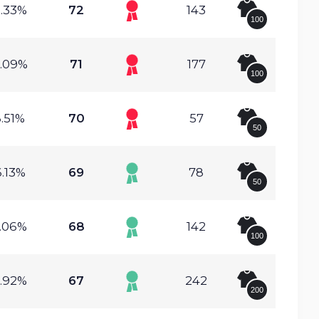
.33%
72
143
100
.09%
71
177
100
.51%
70
57
50
.13%
69
78
50
.06%
68
142
100
.92%
67
242
200