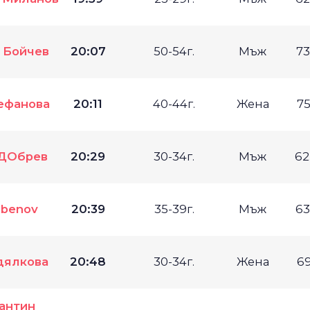
 Бойчев
20:07
50-54г.
Мъж
73
ефанова
20:11
40-44г.
Жена
75
 ДОбрев
20:29
30-34г.
Мъж
62
ubenov
20:39
35-39г.
Мъж
63
дялкова
20:48
30-34г.
Жена
69
антин