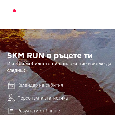
5KM
RUN
в
ръцете
ти
5KM RUN в ръцете ти
Изтегли мобилното ни приложение и може да
следиш:
Календар на събития
Персонална статистика
Резултати от бягане