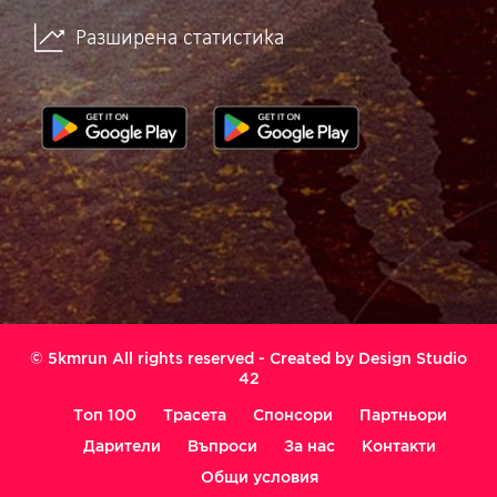
Разширена статистика
© 5kmrun All rights reserved - Created by
Design Studio
42
Топ 100
Трасета
Спонсори
Партньори
Дарители
Въпроси
За нас
Контакти
Общи условия