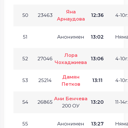
Яна
50
23463
12:36
4-10г
Арнаудова
51
Анонимен
13:02
Ням
Лора
52
27046
13:06
4-10г
Чохаджиева
Дамян
53
25214
13:11
4-10г
Петков
Ани Бенчева
54
26865
13:20
11-14г
200 ОУ
55
Анонимен
13:27
Ням