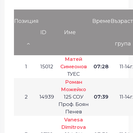
Позиция
Време
Възрас
ID
Име
група
Матей
1
15012
Симеонов
07:28
11-14г
ТУЕС
Роман
Можейко
2
14939
125 СОУ
07:39
11-14г
Проф. Боян
Пенев
Vanesa
Dimitrova