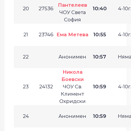
Пантелеев
20
27536
10:40
4-10г
ЧОУ Света
София
21
23746
Ема Метева
10:55
4-10г
22
Анонимен
10:57
Ням
Никола
Боевски
23
24132
ЧОУ Св.
10:59
4-10г
Климент
Охридски
24
Анонимен
10:59
Ням