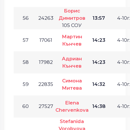
Борис
56
24263
Димитров
13:57
4-10г
105 СОУ
Мартин
57
17061
14:23
4-10г
Кънчев
Адриан
58
17982
14:23
4-10г
Кънчев
Симона
59
22835
14:32
4-10г
Митева
Elena
60
27527
14:38
4-10г
Chervenkova
Stefanida
Vorobyova