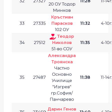
32
27327
11:28
11-14г
20 ОУ Тодор
Минков
Кръстиан
33
27335
Парасков
11:32
4-10г
102 ОУ
Теодор
34
27512
Николов
11:35
4-10г
51-во СОУ
Александра
Троянска
Частно
Основно
35
27487
11:38
11-14г
Училище
"Изгрев"
гр.София/
Панчарево
Дарин Генов