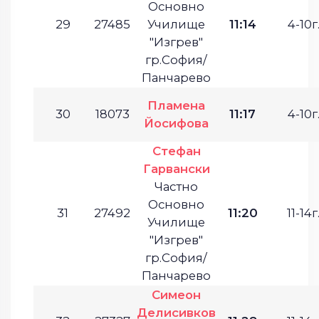
Основно
29
27485
Училище
11:14
4-10г
"Изгрев"
гр.София/
Панчарево
Пламена
30
18073
11:17
4-10г
Йосифова
Стефан
Гарвански
Частно
Основно
31
27492
11:20
11-14г
Училище
"Изгрев"
гр.София/
Панчарево
Симеон
Делисивков