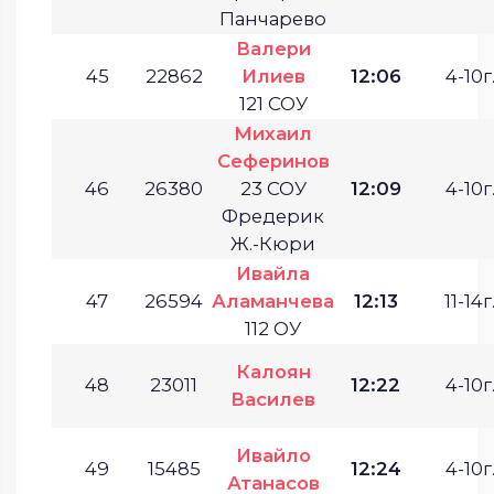
Панчарево
Валери
45
22862
Илиев
12:06
4-10г
121 СОУ
Михаил
Сеферинов
46
26380
23 СОУ
12:09
4-10г
Фредерик
Ж.-Кюри
Ивайла
47
26594
Аламанчева
12:13
11-14г
112 ОУ
Калоян
48
23011
12:22
4-10г
Василев
Ивайло
49
15485
12:24
4-10г
Атанасов