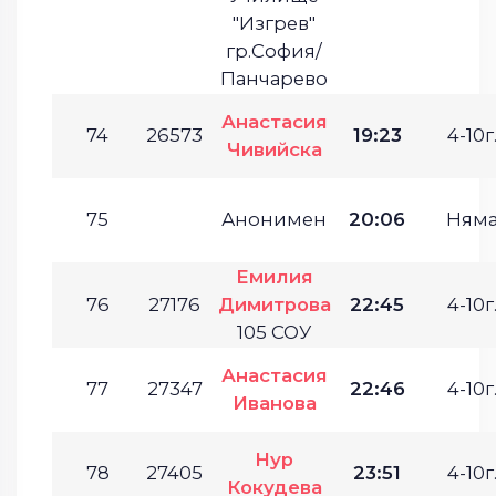
"Изгрев"
гр.София/
Панчарево
Анастасия
74
26573
19:23
4-10г
Чивийска
75
Анонимен
20:06
Ням
Емилия
76
27176
Димитрова
22:45
4-10г
105 СОУ
Анастасия
77
27347
22:46
4-10г
Иванова
Нур
78
27405
23:51
4-10г
Кокудева