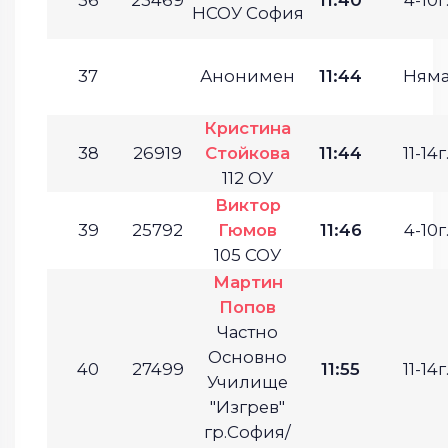
36
23469
11:40
4-10г
НСОУ София
37
Анонимен
11:44
Ням
Кристина
38
26919
Стойкова
11:44
11-14г
112 ОУ
Виктор
39
25792
Гюмов
11:46
4-10г
105 СОУ
Мартин
Попов
Частно
Основно
40
27499
11:55
11-14г
Училище
"Изгрев"
гр.София/