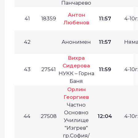
Панчарево
Антон
41
18359
11:57
4-10г
Любенов
42
Анонимен
11:57
Ням
Вихра
Сидерова
43
27541
11:59
4-10г
НУКК – Горна
Баня
Орлин
Георгиев
Частно
Основно
44
27508
12:04
4-10г
Училище
"Изгрев"
гр.София/