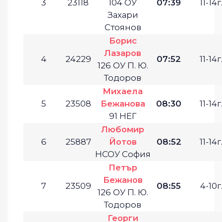
3
23118
104 ОУ
07:39
11-14г
Захари
Стоянов
Борис
Лазаров
4
24229
07:52
11-14г
126 ОУ П. Ю.
Тодоров
Михаела
5
23508
Бежанова
08:30
11-14г
91 НЕГ
Любомир
6
25887
Йотов
08:52
11-14г
НСОУ София
Петър
Бежанов
7
23509
08:55
4-10г
126 ОУ П. Ю.
Тодоров
Георги