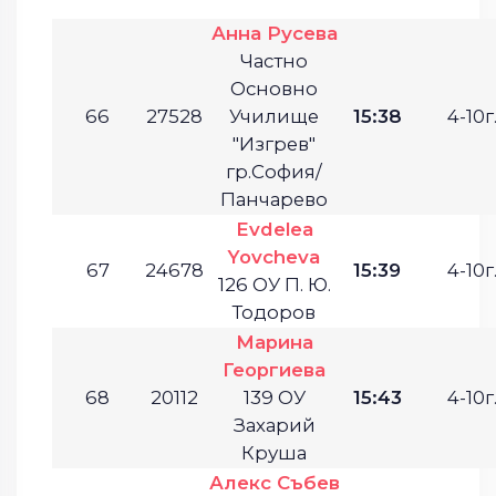
Анна Русева
Частно
Основно
66
27528
Училище
15:38
4-10г
"Изгрев"
гр.София/
Панчарево
Evdelea
Yovcheva
67
24678
15:39
4-10г
126 ОУ П. Ю.
Тодоров
Марина
Георгиева
68
20112
139 ОУ
15:43
4-10г
Захарий
Круша
Алекс Събев