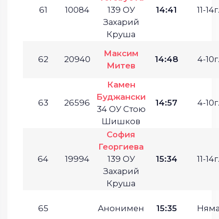
61
10084
139 ОУ
14:41
11-14г
Захарий
Круша
Максим
62
20940
14:48
4-10г
Митев
Камен
Буджански
63
26596
14:57
4-10г
34 ОУ Стою
Шишков
София
Георгиева
64
19994
139 ОУ
15:34
11-14г
Захарий
Круша
65
Анонимен
15:35
Ням