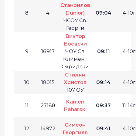
Станоилов
8
4
(Junior)
09:04
4-10г
ЧСОУ Св.
Георги
Виктор
Боевски
9
16917
ЧОУ Св.
09:11
4-10г
Климент
Охридски
Стилян
10
18015
Христов
09:14
4-10г
107 ОУ
Kamen
11
27188
09:37
11-14г
Paharski
Симеон
12
14972
09:41
4-10г
Георгиев