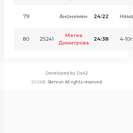
79
Анонимен
24:22
Ням
Матеа
80
25241
24:38
4-10г
Димитрова
Developed by Ds42
2026©
5kmrun All rights reserved