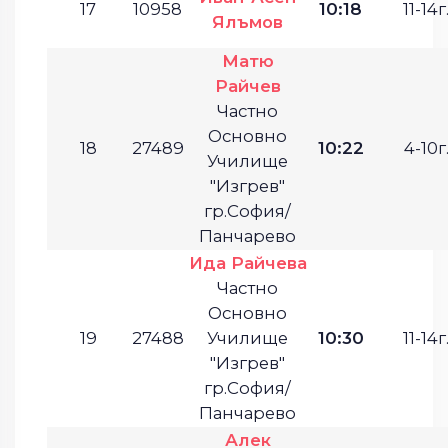
17
10958
10:18
11-14г
Ялъмов
Матю
Райчев
Частно
Основно
18
27489
10:22
4-10г
Училище
"Изгрев"
гр.София/
Панчарево
Ида Райчева
Частно
Основно
19
27488
Училище
10:30
11-14г
"Изгрев"
гр.София/
Панчарево
Алек