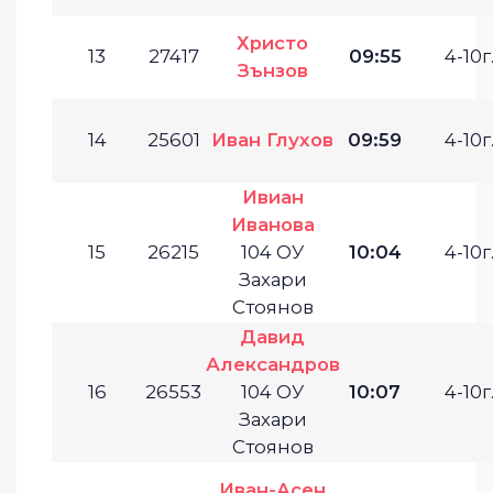
Христо
13
27417
09:55
4-10г
Зънзов
14
25601
Иван Глухов
09:59
4-10г
Ивиан
Иванова
15
26215
104 ОУ
10:04
4-10г
Захари
Стоянов
Давид
Александров
16
26553
104 ОУ
10:07
4-10г
Захари
Стоянов
Иван-Асен