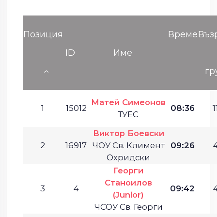
Позиция
Време
Въз
ID
Име
гр
Матей Симеонов
1
15012
08:36
1
ТУЕС
Виктор Боевски
2
16917
ЧОУ Св. Климент
09:26
4
Охридски
Георги
Станоилов
3
4
09:42
4
(Junior)
ЧСОУ Св. Георги