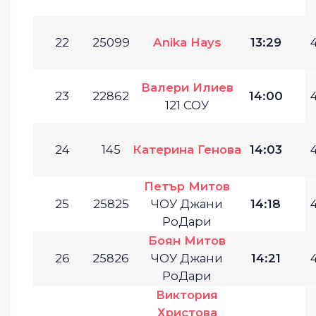
22
25099
Anika Hays
13:29
4
Валери Илиев
23
22862
14:00
4
121 СОУ
24
145
Катерина Генова
14:03
4
Петър Митов
25
25825
ЧОУ Джани
14:18
4
РоДари
Боян Митов
26
25826
ЧОУ Джани
14:21
4
РоДари
Виктория
Христова