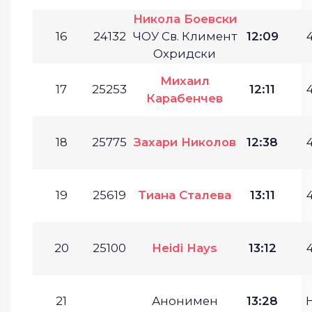
Никола Боевски
16
24132
ЧОУ Св. Климент
12:09
4
Охридски
Михаил
17
25253
12:11
4
Карабенчев
18
25775
Захари Николов
12:38
4
19
25619
Тиана Сталева
13:11
4
20
25100
Heidi Hays
13:12
4
21
Анонимен
13:28