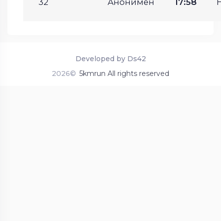
32
Анонимен
17:58
Developed by Ds42
2026©
5kmrun All rights reserved