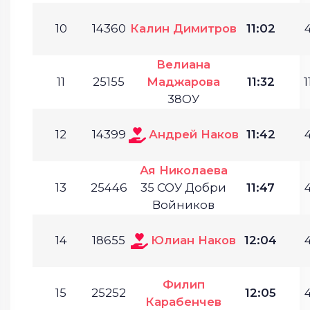
10
14360
Калин Димитров
11:02
4
Велиана
11
25155
Маджарова
11:32
1
38ОУ
12
14399
Андрей Наков
11:42
4
Ая Николаева
13
25446
35 СОУ Добри
11:47
4
Войников
14
18655
Юлиан Наков
12:04
4
Филип
15
25252
12:05
4
Карабенчев