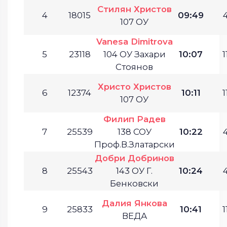
Стилян Христов
4
18015
09:49
4
107 ОУ
Vanesa Dimitrova
5
23118
104 ОУ Захари
10:07
1
Стоянов
Христо Христов
6
12374
10:11
1
107 ОУ
Филип Радев
7
25539
138 СОУ
10:22
4
Проф.В.Златарски
Добри Добринов
8
25543
143 ОУ Г.
10:24
4
Бенковски
Далия Янкова
9
25833
10:41
1
ВЕДА