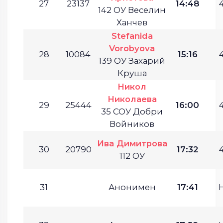
27
23137
14:48
4
142 ОУ Веселин
Ханчев
Stefanida
Vorobyova
28
10084
15:16
4
139 ОУ Захарий
Круша
Никол
Николаева
29
25444
16:00
4
35 СОУ Добри
Войников
Ива Димитрова
30
20790
17:32
4
112 ОУ
31
Анонимен
17:41