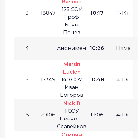
Вачков
125 СОУ
3
18847
10:17
11-14г.
Проф.
Боян
Пенев
4
Анонимен
10:26
Няма
Martin
Lucien
5
17349
140 СОУ
10:48
4-10г.
Иван
Богоров
Nick R
1 СОУ
6
20106
11:06
4-10г.
Пенчо П.
Славейков
Стилян