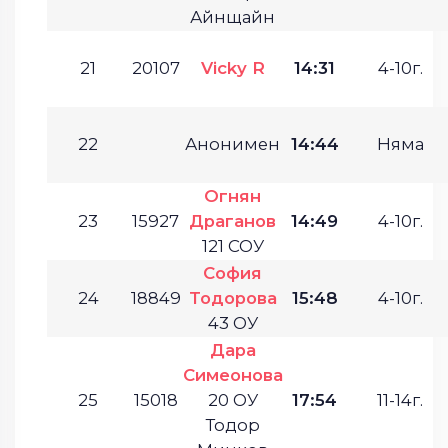
Айнщайн
21
20107
Vicky R
14:31
4-10г.
22
Анонимен
14:44
Няма
Огнян
23
15927
Драганов
14:49
4-10г.
121 СОУ
София
24
18849
Тодорова
15:48
4-10г.
43 ОУ
Дара
Симеонова
25
15018
20 ОУ
17:54
11-14г.
Тодор