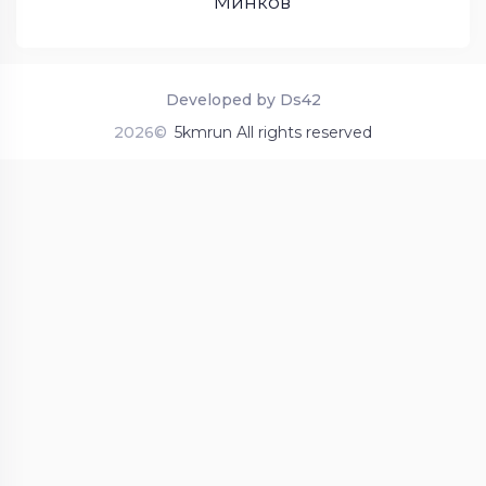
Минков
Developed by Ds42
2026©
5kmrun All rights reserved