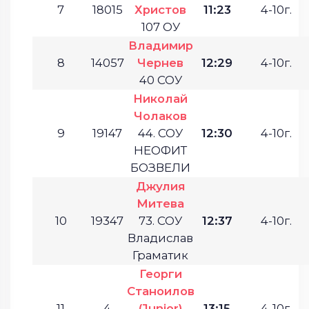
7
18015
Христов
11:23
4-10г.
107 ОУ
Владимир
8
14057
Чернев
12:29
4-10г.
40 СОУ
Николай
Чолаков
9
19147
44. СОУ
12:30
4-10г.
НЕОФИТ
БОЗВЕЛИ
Джулия
Митева
10
19347
73. СОУ
12:37
4-10г.
Владислав
Граматик
Георги
Станоилов
11
4
(Junior)
13:15
4-10г.