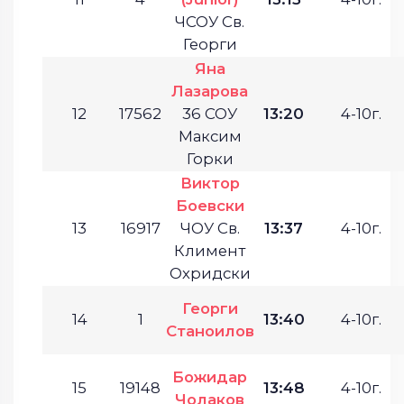
ЧСОУ Св.
Георги
Яна
Лазарова
12
17562
36 СОУ
13:20
4-10г.
Максим
Горки
Виктор
Боевски
13
16917
ЧОУ Св.
13:37
4-10г.
Климент
Охридски
Георги
14
1
13:40
4-10г.
Станоилов
Божидар
15
19148
13:48
4-10г.
Чолаков