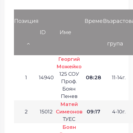
Позиция
Време
Възрастов
ID
Име
група
Георгий
Можейко
125 СОУ
1
14940
08:28
11-14г.
Проф.
Боян
Пенев
Матей
2
15012
Симеонов
09:17
4-10г.
ТУЕС
Боян