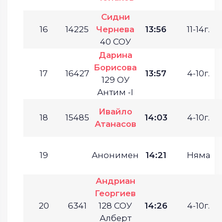
Сидни
16
14225
Чернева
13:56
11-14г.
40 СОУ
Дарина
Борисова
17
16427
13:57
4-10г.
129 ОУ
Антим -І
Ивайло
18
15485
14:03
4-10г.
Атанасов
19
Анонимен
14:21
Няма
Андриан
Георгиев
20
6341
128 СОУ
14:26
4-10г.
Алберт