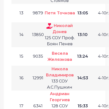
Стоянов
13
9879
Петя Точкова
13:05
4-10г.
Николай
Донев
14
13850
13:10
4-10г.
125 СОУ Проф.
Боян Пенев
Весела
15
9035
13:24
4-10г.
Желязкова
Никола
Владимиров
16
12991
14:53
4-10г.
133 СОУ
А.С.Пушкин
Андриан
Георгиев
17
6341
128 СОУ
15:33
4-10г.