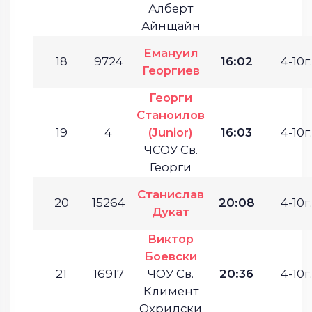
Алберт
Айнщайн
Емануил
18
9724
16:02
4-10г.
Георгиев
Георги
Станоилов
19
4
(Junior)
16:03
4-10г.
ЧСОУ Св.
Георги
Станислав
20
15264
20:08
4-10г.
Дукат
Виктор
Боевски
21
16917
ЧОУ Св.
20:36
4-10г.
Климент
Охридски