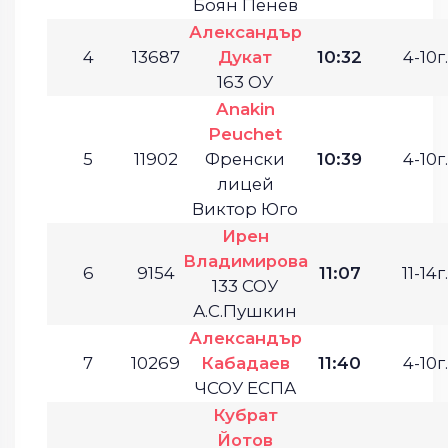
Боян Пенев
Александър
4
13687
Дукат
10:32
4-10г.
163 ОУ
Anakin
Peuchet
5
11902
Френски
10:39
4-10г.
лицей
Виктор Юго
Ирен
Владимирова
6
9154
11:07
11-14г.
133 СОУ
А.С.Пушкин
Александър
7
10269
Кабадаев
11:40
4-10г.
ЧСОУ ЕСПА
Кубрат
Йотов