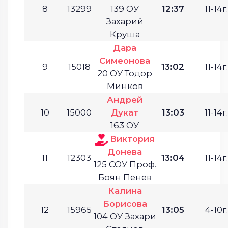
8
13299
139 ОУ
12:37
11-14г.
Захарий
Круша
Дара
Симеонова
9
15018
13:02
11-14г.
20 ОУ Тодор
Минков
Андрей
10
15000
Дукат
13:03
11-14г.
163 ОУ
Виктория
Донева
11
12303
13:04
11-14г.
125 СОУ Проф.
Боян Пенев
Калина
Борисова
12
15965
13:05
4-10г.
104 ОУ Захари