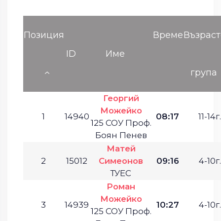
Позиция
Време
Възраст
ID
Име
група
Георгий
Можейко
1
14940
08:17
11-14г.
125 СОУ Проф.
Боян Пенев
Матей
2
15012
Симеонов
09:16
4-10г.
ТУЕС
Роман
Можейко
3
14939
10:27
4-10г.
125 СОУ Проф.