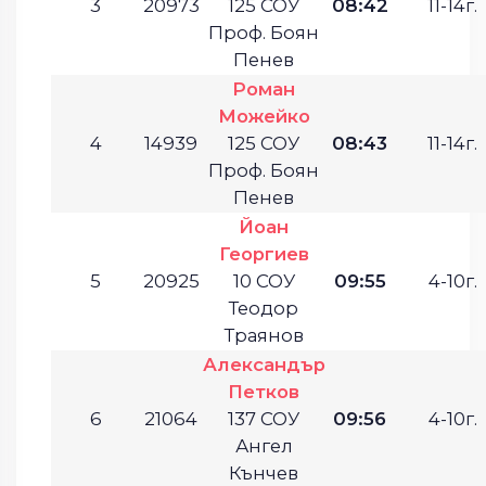
3
20973
125 СОУ
08:42
11-14г.
Проф. Боян
Пенев
Роман
Можейко
4
14939
125 СОУ
08:43
11-14г.
Проф. Боян
Пенев
Йоан
Георгиев
5
20925
10 СОУ
09:55
4-10г.
Теодор
Траянов
Александър
Петков
6
21064
137 СОУ
09:56
4-10г.
Ангел
Кънчев