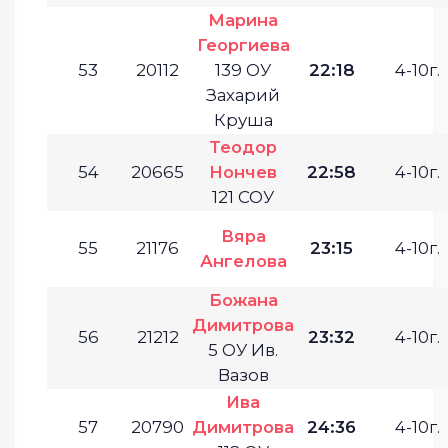
Марина
Георгиева
53
20112
139 ОУ
22:18
4-10г.
Захарий
Круша
Теодор
54
20665
Нончев
22:58
4-10г.
121 СОУ
Вяра
55
21176
23:15
4-10г.
Ангелова
Божана
Димитрова
56
21212
23:32
4-10г.
5 ОУ Ив.
Вазов
Ива
57
20790
Димитрова
24:36
4-10г.