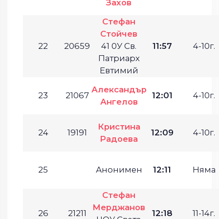
Захов
Стефан
Стойчев
22
20659
41 0У Св.
11:57
4-10г.
Патриарх
Евтимий
Александър
23
21067
12:01
4-10г.
Ангелов
Кристина
24
19191
12:09
4-10г.
Радоева
25
Анонимен
12:11
Няма
Стефан
Мерджанов
26
21211
12:18
11-14г.