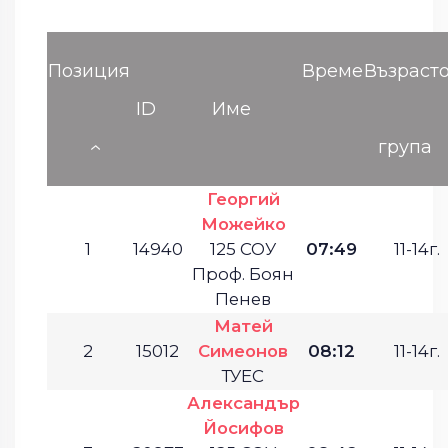
Позиция
Време
Възраст
ID
Име
група
Георгий
Можейко
1
14940
125 СОУ
07:49
11-14г.
Проф. Боян
Пенев
Матей
2
15012
Симеонов
08:12
11-14г.
ТУЕС
Александър
Йосифов