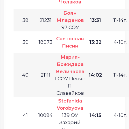
Чолаков
Боян
38
21231
Младенов
13:31
11-14г.
97 СОУ
Светослав
39
18973
13:32
4-10г.
Писин
Мария-
Божидара
Величкова
40
21111
14:02
11-14г.
1 СОУ Пенчо
П.
Славейков
Stefanida
Vorobyova
41
10084
139 ОУ
14:15
4-10г.
Захарий