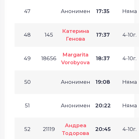
47
Анонимен
17:35
Няма
Катерина
48
145
17:37
4-10г.
Генова
Margarita
49
18656
18:37
4-10г.
Vorobyova
50
Анонимен
19:08
Няма
51
Анонимен
20:22
Няма
Андреа
52
21119
20:45
4-10г.
Тодорова