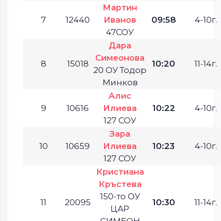
Мартин
7
12440
Иванов
09:58
4-10г.
47СОУ
Дара
Симеонова
8
15018
10:20
11-14г.
20 ОУ Тодор
Минков
Алис
9
10616
Илиева
10:22
4-10г.
127 СОУ
Зара
10
10659
Илиева
10:23
4-10г.
127 СОУ
Кристиана
Кръстева
150-то ОУ
11
20095
10:30
11-14г.
ЦАР