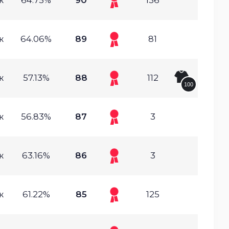
ж
64.75%
90
136
ж
64.06%
89
81
ж
57.13%
88
112
100
ж
56.83%
87
3
ж
63.16%
86
3
ж
61.22%
85
125