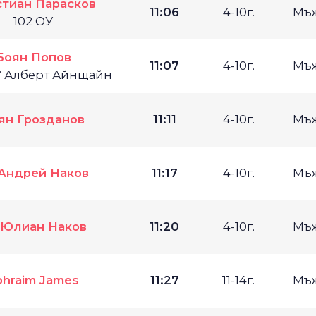
тиан Парасков
11:06
4-10г.
Мъ
102 ОУ
Боян Попов
11:07
4-10г.
Мъ
У Алберт Айнщайн
ян Грозданов
11:11
4-10г.
Мъ
Андрей Наков
11:17
4-10г.
Мъ
Юлиан Наков
11:20
4-10г.
Мъ
phraim James
11:27
11-14г.
Мъ