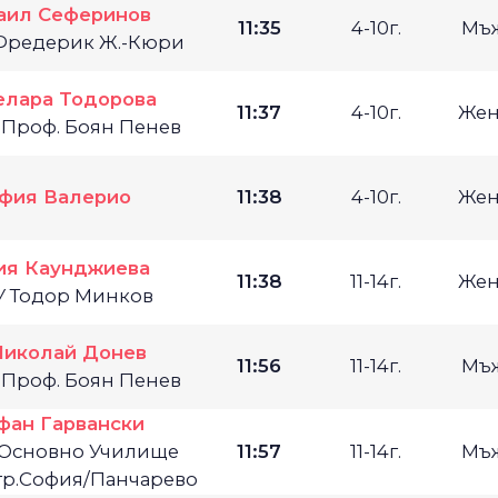
аил Сеферинов
11:35
4-10г.
Мъ
Фредерик Ж.-Кюри
елара Тодорова
11:37
4-10г.
Жен
 Проф. Боян Пенев
фия Валерио
11:38
4-10г.
Жен
ия Каунджиева
11:38
11-14г.
Жен
У Тодор Минков
Николай Донев
11:56
11-14г.
Мъ
 Проф. Боян Пенев
фан Гарвански
 Основно Училище
11:57
11-14г.
Мъ
 гр.София/Панчарево