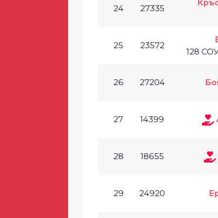
Кръс
24
27335
25
23572
128 СО
26
27204
Бо
27
14399
28
18655
29
24920
E