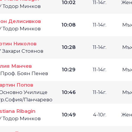
10:02
11-14г.
Жен
У Тодор Минков
он Делисивков
10:08
11-14г.
Мъ
У Тодор Минков
ртин Николов
10:28
11-14г.
Мъ
У Захари Стоянов
лия Манчев
10:29
11-14г.
Мъ
 Проф. Боян Пенев
артин Попов
 Основно Училище
10:46
11-14г.
Мъ
 гр.София/Панчарево
stiana Ribagin
10:49
4-10г.
Жен
У Тодор Минков