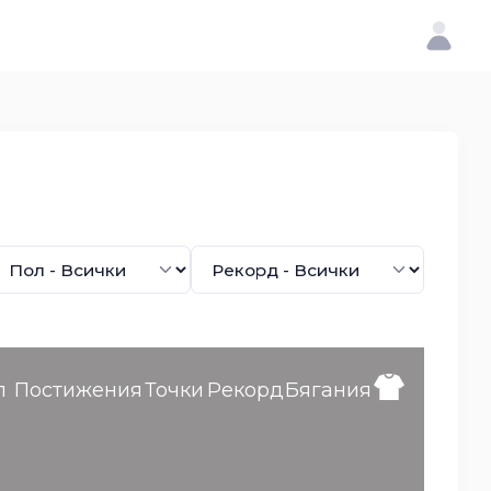
л
Постижения
Точки
Рекорд
Бягания