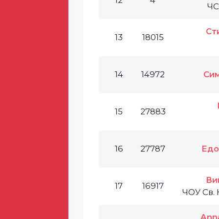
12
4
ЧС
Ст
13
18015
14
14972
Сим
15
27883
16
27787
Едо
Ви
17
16917
ЧОУ Св.
Anna