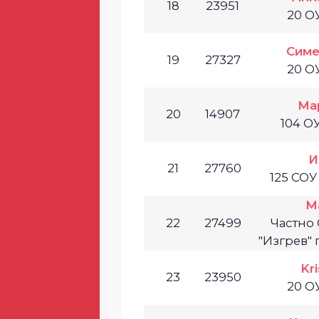
18
23951
20 О
Симе
19
27327
20 О
Ма
20
14907
104 О
И
21
27760
125 СОУ
М
22
27499
Частно
"Изгрев"
Kri
23
23950
20 О