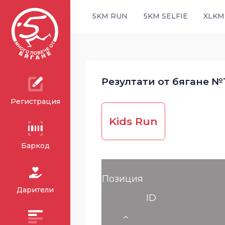
5KM RUN
5KM SELFIE
XLKM
Резултати от бягане №1
Регистрация
Kids Run
Баркод
Позиция
Дарители
ID