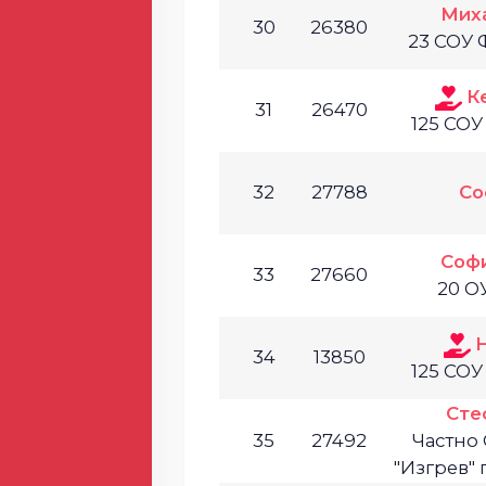
Мих
30
26380
23 СОУ 
К
31
26470
125 СОУ
32
27788
Со
Соф
33
27660
20 О
34
13850
125 СОУ
Сте
35
27492
Частно
"Изгрев"