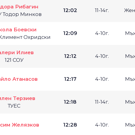
дора Рибагин
12:02
11-14г.
Жен
У Тодор Минков
кола Боевски
12:09
4-10г.
Мъ
 Климент Охридски
алери Илиев
12:12
4-10г.
Мъ
121 СОУ
йло Атанасов
12:17
4-10г.
Мъ
лен Терзиев
12:18
11-14г.
Мъ
ТУЕС
сим Желязков
12:28
4-10г.
Мъ