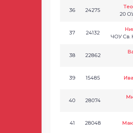
Тео
36
24275
20 О
Ни
37
24132
ЧОУ Св.
В
38
22862
39
15485
Ива
Ми
40
28074
41
28048
Мак