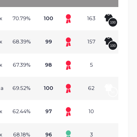
ж
70.79%
100
163
100
ж
68.39%
99
157
100
ж
67.39%
98
5
а
69.52%
100
62
50
ж
62.44%
97
10
ж
68.18%
96
3