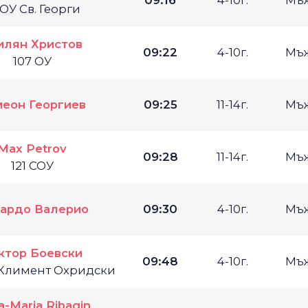
09:16
4-10г.
Мъ
ОУ Св. Георги
илян Христов
09:22
4-10г.
Мъ
107 ОУ
еон Георгиев
09:25
11-14г.
Мъ
Max Petrov
09:28
11-14г.
Мъ
121 СОУ
ардо Валерио
09:30
4-10г.
Мъ
ктор Боевски
09:48
4-10г.
Мъ
 Климент Охридски
-Maria Ribagin