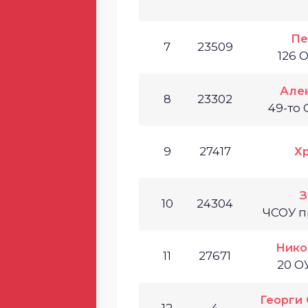
Пе
7
23509
126 
Але
8
23302
49-то 
9
27417
Х
З
10
24304
ЧСОУ п
Нико
11
27671
20 О
Георги 