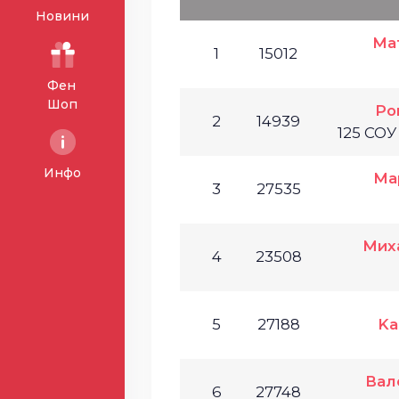
Новини
Ма
1
15012
Фен
Шоп
Ро
2
14939
125 СОУ
Инфо
Ма
3
27535
Мих
4
23508
5
27188
Ka
Вал
6
27748