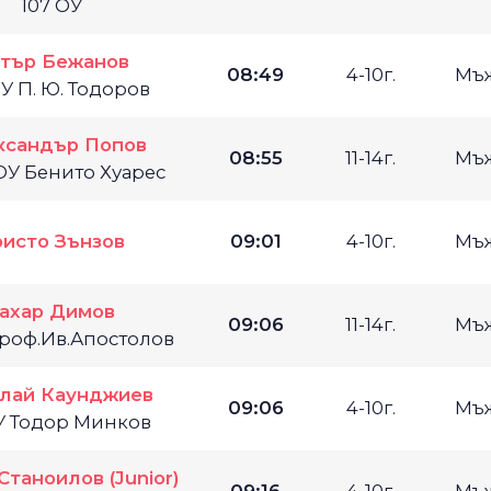
107 ОУ
тър Бежанов
08:49
4-10г.
Мъ
ОУ П. Ю. Тодоров
ксандър Попов
08:55
11-14г.
Мъ
ОУ Бенито Хуарес
ристо Зънзов
09:01
4-10г.
Мъ
ахар Димов
09:06
11-14г.
Мъ
роф.Ив.Апостолов
лай Каунджиев
09:06
4-10г.
Мъ
У Тодор Минков
Станоилов (Junior)