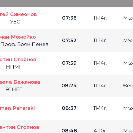
тей Симеонов
07:36
11-14г.
Мъ
ТУЕС
ман Можейко
07:52
11-14г.
Мъ
 Проф. Боян Пенев
ртин Стоянов
07:59
11-14г.
Мъ
НПМГ
аела Бежанова
08:24
11-14г.
Жен
91 НЕГ
men Paharski
08:37
11-14г.
Мъ
ентин Стоянов
08:48
4-10г.
Мъ