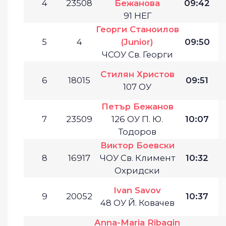
4
23508
Бежанова
09:42
91 НЕГ
Георги Станоилов
5
4
(Junior)
09:50
ЧСОУ Св. Георги
Стилян Христов
6
18015
09:51
107 ОУ
Петър Бежанов
7
23509
126 ОУ П. Ю.
10:07
Тодоров
Виктор Боевски
8
16917
ЧОУ Св. Климент
10:32
Охридски
Ivan Savov
9
20052
10:37
48 ОУ Й. Ковачев
Anna-Maria Ribagin