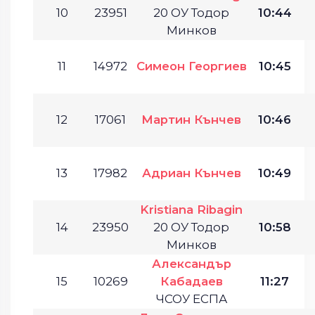
10
23951
20 ОУ Тодор
10:44
Минков
11
14972
Симеон Георгиев
10:45
12
17061
Мартин Кънчев
10:46
13
17982
Адриан Кънчев
10:49
Kristiana Ribagin
14
23950
20 ОУ Тодор
10:58
Минков
Александър
15
10269
Кабадаев
11:27
ЧСОУ ЕСПА