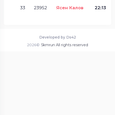
33
23952
Ясен Калов
22:13
Developed by Ds42
2026©
5kmrun All rights reserved