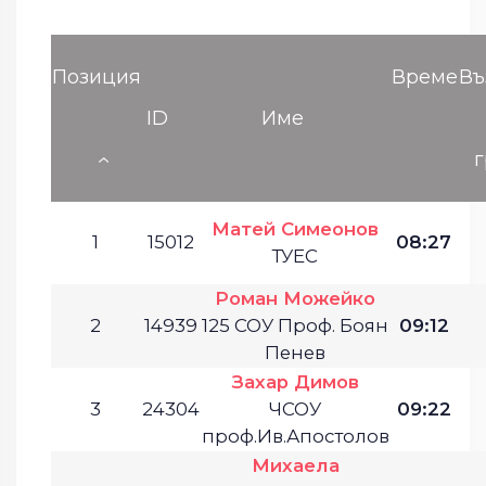
Позиция
Време
Въ
ID
Име
Матей Симеонов
1
15012
08:27
ТУЕС
Роман Можейко
2
14939
125 СОУ Проф. Боян
09:12
Пенев
Захар Димов
3
24304
ЧСОУ
09:22
проф.Ив.Апостолов
Михаела