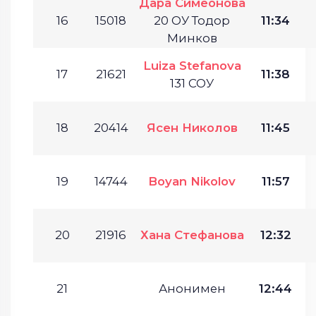
Дара Симеонова
16
15018
20 ОУ Тодор
11:34
Минков
Luiza Stefanova
17
21621
11:38
131 СОУ
18
20414
Ясен Николов
11:45
19
14744
Boyan Nikolov
11:57
20
21916
Хана Стефанова
12:32
21
Анонимен
12:44