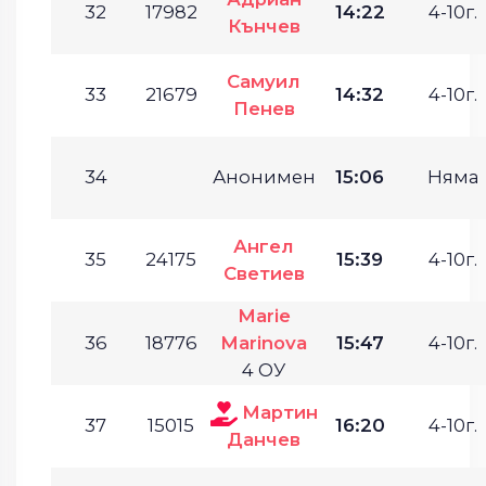
32
17982
14:22
4-10г.
Кънчев
Самуил
33
21679
14:32
4-10г.
Пенев
34
Анонимен
15:06
Няма
Ангел
35
24175
15:39
4-10г.
Светиев
Marie
36
18776
Marinova
15:47
4-10г.
4 ОУ
Мартин
37
15015
16:20
4-10г.
Данчев