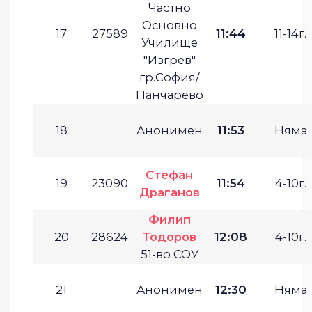
Частно
Основно
17
27589
11:44
11-14г.
Училище
"Изгрев"
гр.София/
Панчарево
18
Анонимен
11:53
Няма
Стефан
19
23090
11:54
4-10г.
Драганов
Филип
20
28624
Тодоров
12:08
4-10г.
51-во СОУ
21
Анонимен
12:30
Няма