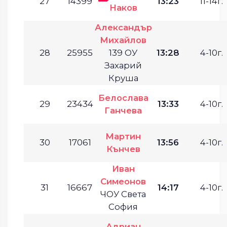
27
14399
13:23
11-14г.
Наков
Александър
Михайлов
28
25955
139 ОУ
13:28
4-10г.
Захарий
Круша
Белослава
29
23434
13:33
4-10г.
Ганчева
Мартин
30
17061
13:56
4-10г.
Кънчев
Иван
Симеонов
31
16667
14:17
4-10г.
ЧОУ Света
София
Адриан