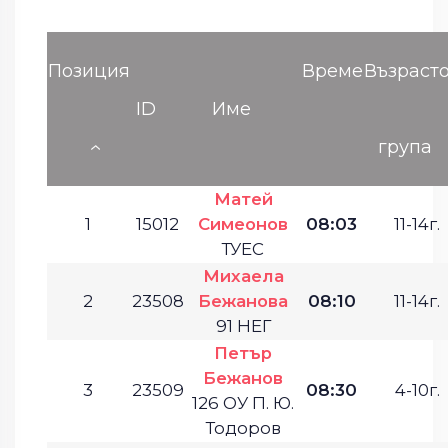
Позиция
Време
Възраст
ID
Име
група
Матей
1
15012
Симеонов
08:03
11-14г.
ТУЕС
Михаела
2
23508
Бежанова
08:10
11-14г.
91 НЕГ
Петър
Бежанов
3
23509
08:30
4-10г.
126 ОУ П. Ю.
Тодоров