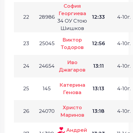
София
Георгиева
22
28986
12:33
4-10г.
34 ОУ Стою
Шишков
Виктор
23
25045
12:56
4-10г.
Тодоров
Иво
24
24654
13:11
4-10г.
Джагаров
Катерина
25
145
13:13
4-10г.
Генова
Христо
26
24070
13:18
4-10г.
Маринов
Андрей