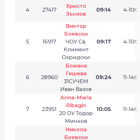
Христо
4
27417
09:14
4-10г.
Зънзов
Виктор
Боевски
5
16917
ЧОУ Св.
09:17
4-10г.
Климент
Охридски
Божана
Гешева
6
28960
09:24
11-14г.
31СУЧЕМ
Иван Вазов
Anna-Maria
Ribagin
7
23951
10:05
11-14г.
20 ОУ Тодор
Минков
Никола
Боевски