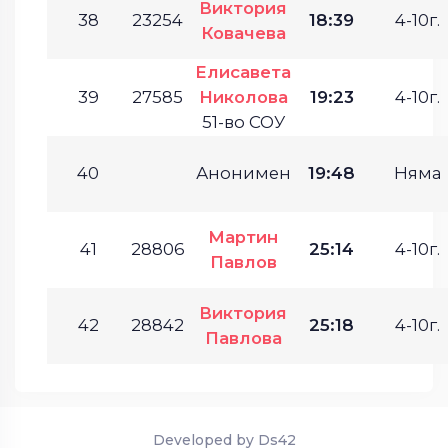
Виктория
38
23254
18:39
4-10г.
Ковачева
Елисавета
39
27585
Николова
19:23
4-10г.
51-во СОУ
40
Анонимен
19:48
Няма
Мартин
41
28806
25:14
4-10г.
Павлов
Виктория
42
28842
25:18
4-10г.
Павлова
Developed by Ds42