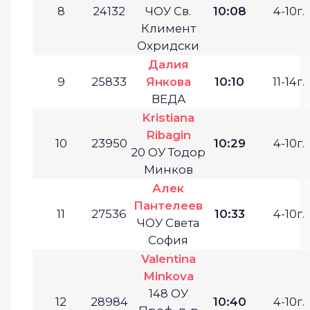
8
24132
ЧОУ Св.
10:08
4-10г.
Климент
Охридски
Далия
9
25833
Янкова
10:10
11-14г.
ВЕДА
Kristiana
Ribagin
10
23950
10:29
4-10г.
20 ОУ Тодор
Минков
Алек
Пантелеев
11
27536
10:33
4-10г.
ЧОУ Света
София
Valentina
Minkova
148 ОУ
12
28984
10:40
4-10г.