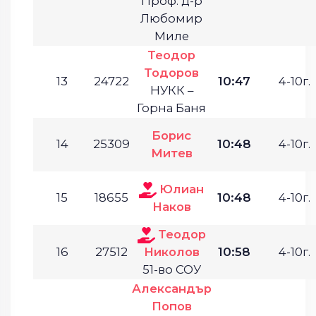
Проф. д-р
Любомир
Миле
Теодор
Тодоров
13
24722
10:47
4-10г.
НУКК –
Горна Баня
Борис
14
25309
10:48
4-10г.
Митев
Юлиан
15
18655
10:48
4-10г.
Наков
Теодор
16
27512
Николов
10:58
4-10г.
51-во СОУ
Александър
Попов