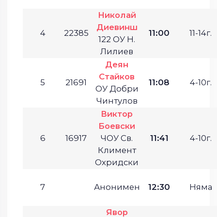
Николай
Диевинш
4
22385
11:00
11-14г.
122 ОУ Н.
Лилиев
Деян
Стайков
5
21691
11:08
4-10г.
ОУ Добри
Чинтулов
Виктор
Боевски
6
16917
ЧОУ Св.
11:41
4-10г.
Климент
Охридски
7
Анонимен
12:30
Няма
Явор