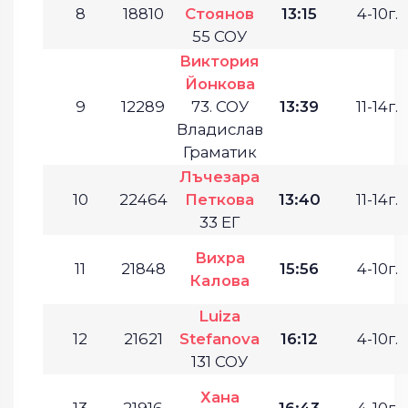
8
18810
Стоянов
13:15
4-10г.
55 СОУ
Виктория
Йонкова
9
12289
73. СОУ
13:39
11-14г.
Владислав
Граматик
Лъчезара
10
22464
Петкова
13:40
11-14г.
33 ЕГ
Вихра
11
21848
15:56
4-10г.
Калова
Luiza
12
21621
Stefanova
16:12
4-10г.
131 СОУ
Хана