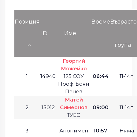
Позиция
Време
Възрасто
ID
Име
група
Георгий
Можейко
1
14940
125 СОУ
06:44
11-14г.
Проф. Боян
Пенев
Матей
2
15012
Симеонов
09:00
11-14г.
ТУЕС
3
Анонимен
10:57
Няма