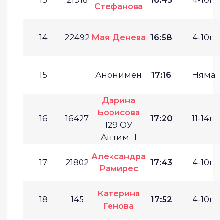
13
21916
16:43
4-10г.
Стефанова
14
22492
Мая Денева
16:58
4-10г.
15
Анонимен
17:16
Няма
Дарина
Борисова
16
16427
17:20
11-14г.
129 ОУ
Антим -І
Александра
17
21802
17:43
4-10г.
Рамирес
Катерина
18
145
17:52
4-10г.
Генова