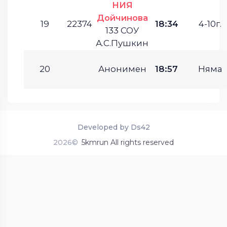
НИЯ
Дойчинова
19
22374
18:34
4-10г.
133 СОУ
А.С.Пушкин
20
Анонимен
18:57
Няма
Developed by Ds42
2026©
5kmrun All rights reserved