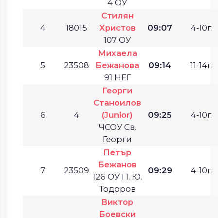
4 ОУ
Стилян
4
18015
Христов
09:07
4-10г.
107 ОУ
Михаела
5
23508
Бежанова
09:14
11-14г.
91 НЕГ
Георги
Станоилов
6
4
(Junior)
09:25
4-10г.
ЧСОУ Св.
Георги
Петър
Бежанов
7
23509
09:29
4-10г.
126 ОУ П. Ю.
Тодоров
Виктор
Боевски