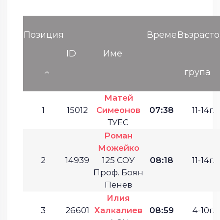
Позиция
Време
Възрасто
ID
Име
група
Матей
1
15012
Симеонов
07:38
11-14г.
ТУЕС
Роман
Можейко
2
14939
125 СОУ
08:18
11-14г.
Проф. Боян
Пенев
Илия
3
26601
Халкалиев
08:59
4-10г.