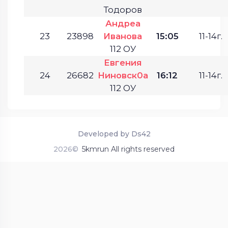
Тодоров
Андреа
23
23898
Иванова
15:05
11-14г.
112 ОУ
Евгения
24
26682
Ниновск0а
16:12
11-14г.
112 ОУ
Developed by Ds42
2026©
5kmrun All rights reserved