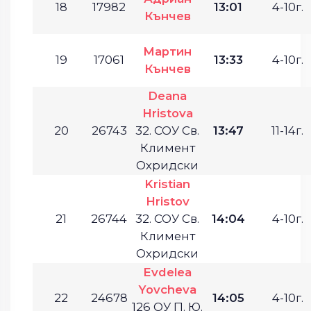
18
17982
13:01
4-10г.
Кънчев
Мартин
19
17061
13:33
4-10г.
Кънчев
Deana
Hristova
20
26743
32. СОУ Св.
13:47
11-14г.
Климент
Охридски
Kristian
Hristov
21
26744
32. СОУ Св.
14:04
4-10г.
Климент
Охридски
Evdelea
Yovcheva
22
24678
14:05
4-10г.
126 ОУ П. Ю.