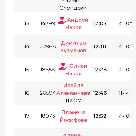
Климент
Охридски
Андрей
13
14399
12:07
4-10г.
Наков
Димитър
14
22968
12:10
4-10г.
Кузманов
Юлиан
15
18655
12:28
4-10г.
Наков
Ивайла
16
26594
Аламанчева
12:46
11-14г.
112 ОУ
Пламена
17
18073
12:52
4-10г.
Йосифова
Адриан