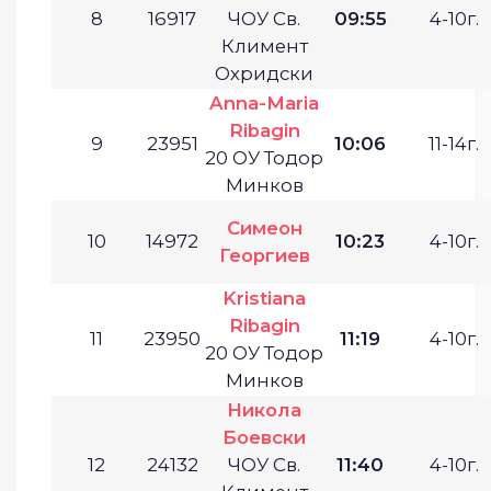
8
16917
ЧОУ Св.
09:55
4-10г.
Климент
Охридски
Anna-Maria
Ribagin
9
23951
10:06
11-14г.
20 ОУ Тодор
Минков
Симеон
10
14972
10:23
4-10г.
Георгиев
Kristiana
Ribagin
11
23950
11:19
4-10г.
20 ОУ Тодор
Минков
Никола
Боевски
12
24132
ЧОУ Св.
11:40
4-10г.