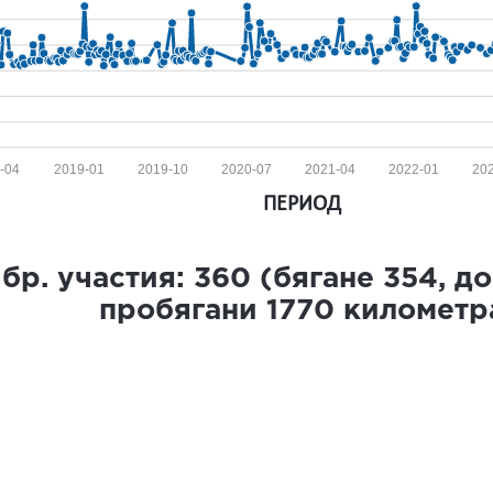
-04
2019-01
2019-10
2020-07
2021-04
2022-01
20
ПЕРИОД
бр. участия:
360
(бягане
354
, д
пробягани
1770
километр