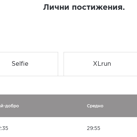
Лични постижения.
Selfie
XLrun
ай-добро
Средно
2:35
29:55