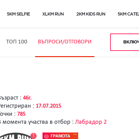
5KM SELFIE
XLKM RUN
2KM KIDS RUN
5KM САТЕ
ТОП 100
ВЪПРОСИ/ОТГОВОРИ
ВКЛЮЧ
Възраст :
46г.
Регистриран :
17.07.2015
Точки :
785
В момента участва в отбор :
Лабрадор 2
1