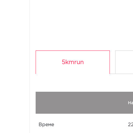
5kmrun
Н
Време
2