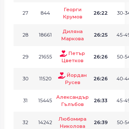
Георги
27
844
26:22
30-34
Крумов
Диляна
28
18661
26:25
45-49
Маркова
Петър
29
21655
26:26
50-54
Цветков
Йордан
30
11520
26:26
40-4
Русев
Александър
31
15445
26:33
45-49
Гълъбов
Любомира
32
14242
26:39
50-54
Николова