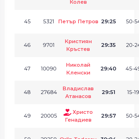
Колев
45
5321
Петър Петров
29:25
50-54
Кристиян
46
9701
29:35
20-24
Кръстев
Николай
47
10090
29:40
45-49
Кленски
Владислав
48
27684
29:51
15-19
Атанасов
Христо
49
20005
29:57
50-54
Генадиев