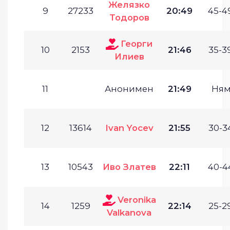
Желязко
9
27233
20:49
45-49
Тодоров
Георги
10
2153
21:46
35-39
Илиев
11
Анонимен
21:49
Ням
12
13614
Ivan Yocev
21:55
30-34
13
10543
Иво Златев
22:11
40-4
Veronika
14
1259
22:14
25-29
Valkanova