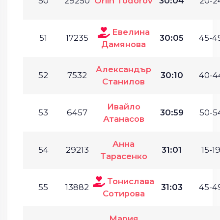
50
29250
Orlin Todorov
30:04
20-24
Евелина
51
17235
30:05
45-49
Дамянова
Александър
52
7532
30:10
40-4
Станилов
Ивайло
53
6457
30:59
50-54
Атанасов
Анна
54
29213
31:01
15-19
Тарасенко
Тонислава
55
13882
31:03
45-49
Сотирова
Мария