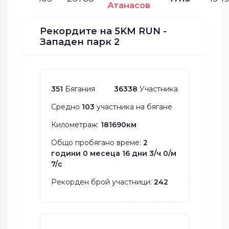
Атанасов
Рекордите на 5KM RUN -
Западен парк 2
351
Бягания
36338
Участника
Средно
103
участника на бягане
Километраж:
181690км
Общо пробягано време:
2
години 0 месеца 16 дни 3/ч 0/м
7/с
Рекорден брой участници:
242