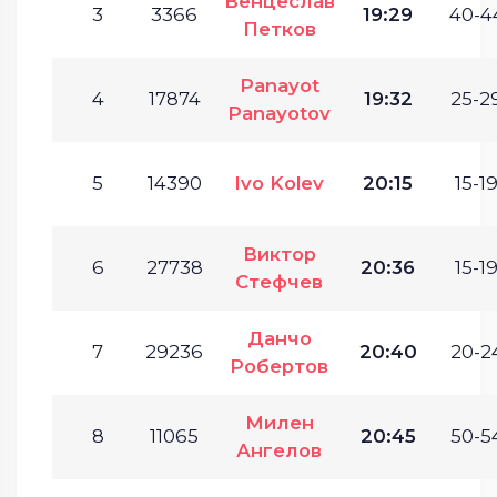
Венцеслав
3
3366
19:29
40-4
Петков
Panayot
4
17874
19:32
25-29
Panayotov
5
14390
Ivo Kolev
20:15
15-19
Виктор
6
27738
20:36
15-19
Стефчев
Данчо
7
29236
20:40
20-24
Робертов
Милен
8
11065
20:45
50-54
Ангелов