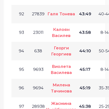
92
27839
Галя Тонева
43:49
40-4
Калоян
93
23011
43:58
8-14
Василев
Георги
94
638
44:10
50-54
Георгиев
Виолета
95
9693
45:17
8-14
Василева
Милена
96
9694
45:19
35-39
Тачинова
Жасмина
97
28938
45:38
25-29