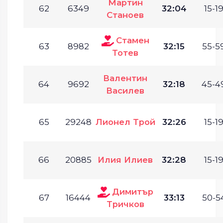
Мартин
62
6349
32:04
15-19
Станоев
Стамен
63
8982
32:15
55-59
Тотев
Валентин
64
9692
32:18
45-49
Василев
65
29248
Лионел Трой
32:26
15-19
66
20885
Илия Илиев
32:28
15-19
Димитър
67
16444
33:13
50-54
Тричков