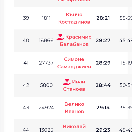
Кънчо
39
1811
28:21
55-59
Костадинов
Красимир
40
18866
28:27
45-49
Балабанов
Симоне
41
27737
28:29
15-19
Самарджиев
Иван
42
5800
28:44
50-54
Станоев
Велико
43
24924
29:14
35-39
Иванов
Николай
44
13025
29:23
45-49