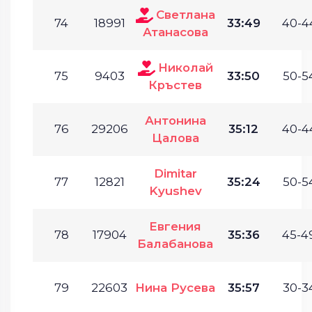
Светлана
74
18991
33:49
40-4
Атанасова
Николай
75
9403
33:50
50-54
Кръстев
Антонина
76
29206
35:12
40-4
Цалова
Dimitar
77
12821
35:24
50-54
Kyushev
Евгения
78
17904
35:36
45-49
Балабанова
79
22603
Нина Русева
35:57
30-34