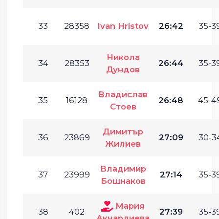
33
28358
Ivan Hristov
26:42
35-39
Никола
34
28353
26:44
35-39
Дундов
Владислав
35
16128
26:48
45-49
Стоев
Димитър
36
23869
27:09
30-34
Жилиев
Владимир
37
23999
27:14
35-39
Бошнаков
Мария
38
402
27:39
35-39
Акчарлиева