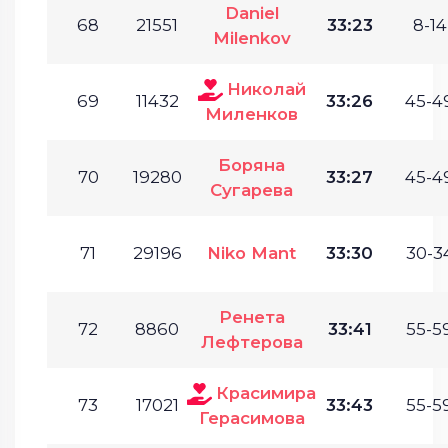
Daniel
68
21551
33:23
8-14
Milenkov
Николай
69
11432
33:26
45-49
Миленков
Боряна
70
19280
33:27
45-49
Сугарева
71
29196
Niko Mant
33:30
30-34
Ренета
72
8860
33:41
55-59
Лефтерова
Красимира
73
17021
33:43
55-59
Герасимова