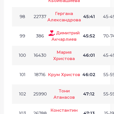
Кьойбашиева
Гергана
98
22737
45:41
45-49
Александрова
Димитрий
99
386
45:52
70-74
Акчарлиев
Мария
100
16430
46:01
45-49
Христова
101
18716
Крум Христов
46:02
55-59
Тони
102
25990
47:12
55-59
Атанасов
Константин
103
26788
47:13
15-19