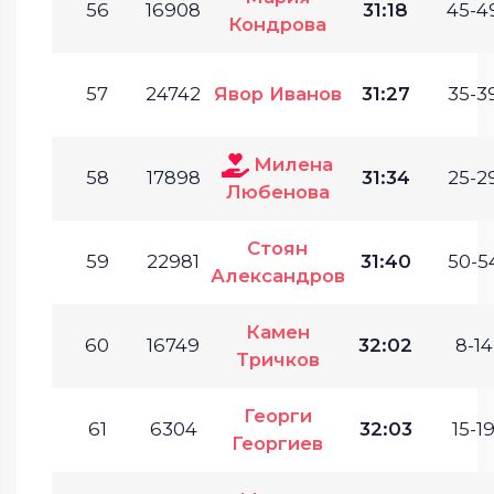
56
16908
31:18
45-49
Кондрова
57
24742
Явор Иванов
31:27
35-39
Милена
58
17898
31:34
25-29
Любенова
Стоян
59
22981
31:40
50-54
Александров
Камен
60
16749
32:02
8-14
Тричков
Георги
61
6304
32:03
15-19
Георгиев