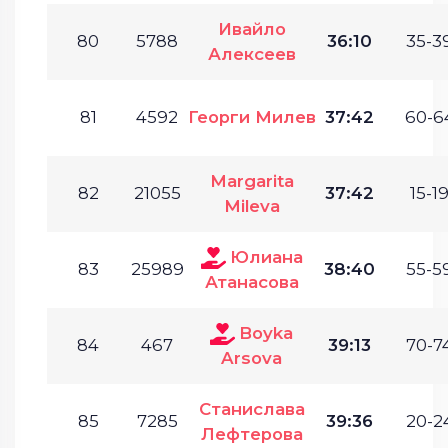
Ивайло
80
5788
36:10
35-39
Алексеев
81
4592
Георги Милев
37:42
60-6
Margarita
82
21055
37:42
15-19
Mileva
Юлиана
83
25989
38:40
55-59
Атанасова
Boyka
84
467
39:13
70-74
Arsova
Станислава
85
7285
39:36
20-24
Лефтерова