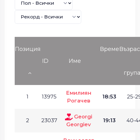
Позиция
Време
Възрас
ID
Име
груп
Емилиян
1
13975
18:53
25-29
Рогачев
Georgi
2
23037
19:13
40-4
Georgiev